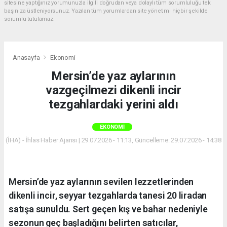
sitesine yaptığınız yorumunuzla ilgili doğrudan veya dolaylı tüm sorumluluğu tek
başınıza üstleniyorsunuz. Yazılan tüm yorumlardan site yönetimi hiçbir şekilde
sorumlu tutulamaz.
Anasayfa
Ekonomi
Mersin’de yaz aylarının
vazgeçilmezi dikenli incir
tezgahlardaki yerini aldı
EKONOMI
(İHA) - İhlas Haber Ajansı | 29.07.2026 - 11:13, Güncelleme: 29.07.2026 - 14:38
Mersin’de yaz aylarının sevilen lezzetlerinden
dikenli incir, seyyar tezgahlarda tanesi 20 liradan
satışa sunuldu. Sert geçen kış ve bahar nedeniyle
sezonun geç başladığını belirten satıcılar,