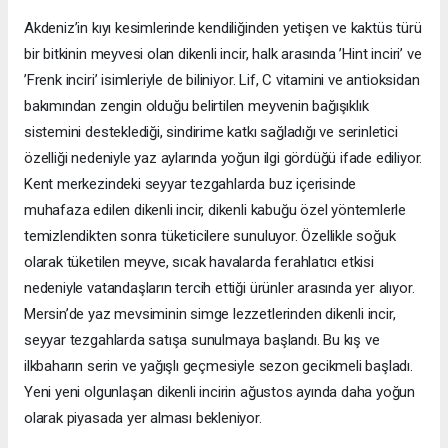
Akdeniz’in kıyı kesimlerinde kendiliğinden yetişen ve kaktüs türü
bir bitkinin meyvesi olan dikenli incir, halk arasında ’Hint inciri’ ve
’Frenk inciri’ isimleriyle de biliniyor. Lif, C vitamini ve antioksidan
bakımından zengin olduğu belirtilen meyvenin bağışıklık
sistemini desteklediği, sindirime katkı sağladığı ve serinletici
özelliği nedeniyle yaz aylarında yoğun ilgi gördüğü ifade ediliyor.
Kent merkezindeki seyyar tezgahlarda buz içerisinde
muhafaza edilen dikenli incir, dikenli kabuğu özel yöntemlerle
temizlendikten sonra tüketicilere sunuluyor. Özellikle soğuk
olarak tüketilen meyve, sıcak havalarda ferahlatıcı etkisi
nedeniyle vatandaşların tercih ettiği ürünler arasında yer alıyor.
Mersin’de yaz mevsiminin simge lezzetlerinden dikenli incir,
seyyar tezgahlarda satışa sunulmaya başlandı. Bu kış ve
ilkbaharın serin ve yağışlı geçmesiyle sezon gecikmeli başladı.
Yeni yeni olgunlaşan dikenli incirin ağustos ayında daha yoğun
olarak piyasada yer alması bekleniyor.