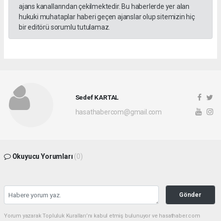
ajans kanallarından çekilmektedir. Bu haberlerde yer alan
hukuki muhataplar haberi geçen ajanslar olup sitemizin hiç
bir editörü sorumlu tutulamaz.
Sedef KARTAL
hasathabercom@gmail.com
Okuyucu Yorumları
(0)
Gönder
Yorum yazarak Topluluk Kuralları’nı kabul etmiş bulunuyor ve hasathaber.com