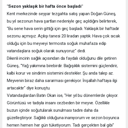
"Sezon yaklaşık bir hafta önce başladı"
Kent merkezinde seyyar tezgahta satış yapan Doğan Güneş,
bu yıl sezonun hava şartları nedeniyle geç açıldığını belirterek,
"Bu sene hava serin gittiği için geç başladı. Yaklaşık bir haftadır
sezonu açmışız. Açılışı tanesi 20 liradan yaptık. Hava çok sıcak
olduğu için bu meyveyi termosta soğuk muhafaza edip
vatandaşlara soğuk olarak sunuyoruz" dedi.
Dikenli incirin sağlık açısından da faydalı olduğunu dile getiren
Güneş, "Yağ yakımına birebirdir. Bağışıklık sistemini güçlendirir,
kalbi korur ve sindirim sistemini destekler. Şu anda talep az.
Meyvenin biraz daha sararması gerekiyor. İnşallah haftaya ilgi
artacaktır" diye konuştu.
Vatandaşlardan Batın Okan ise, "Her yıl bu dönemlerde çıkıyor.
Görüntüsü ve tadıyla insanı cezbeden bir meyve. Özellikle
buzun içinde soğutularak sunulması tadını daha da
güzelleştiriyor. Sağlıklı olduğuna inanıyorum ve sezon boyunca
hemen hemen her gün tüketiyorum. Tadı gerçekten bal gibi"