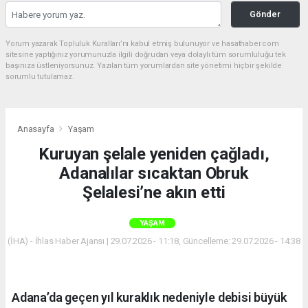
Gönder
Yorum yazarak Topluluk Kuralları’nı kabul etmiş bulunuyor ve hasathaber.com
sitesine yaptığınız yorumunuzla ilgili doğrudan veya dolaylı tüm sorumluluğu tek
başınıza üstleniyorsunuz. Yazılan tüm yorumlardan site yönetimi hiçbir şekilde
sorumlu tutulamaz.
Anasayfa
Yaşam
Kuruyan şelale yeniden çağladı,
Adanalılar sıcaktan Obruk
Şelalesi’ne akın etti
YAŞAM
(İHA) - İhlas Haber Ajansı | 29.07.2026 - 11:18, Güncelleme: 29.07.2026 - 14:38
Adana’da geçen yıl kuraklık nedeniyle debisi büyük