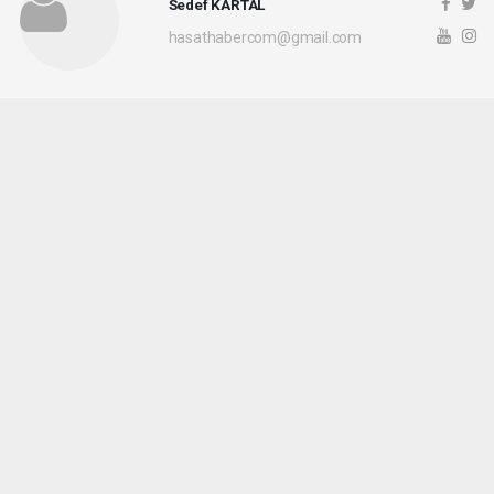
Sedef KARTAL
hasathabercom@gmail.com
Okuyucu Yorumları
(0)
Gönder
Yorum yazarak Topluluk Kuralları’nı kabul etmiş bulunuyor ve hasathaber.com
sitesine yaptığınız yorumunuzla ilgili doğrudan veya dolaylı tüm sorumluluğu tek
başınıza üstleniyorsunuz. Yazılan tüm yorumlardan site yönetimi hiçbir şekilde
sorumlu tutulamaz.
haber paketi
haber scripti
haber yazılımı
Tüm hakları saklı tutulmaktadır.Copyright 2026©