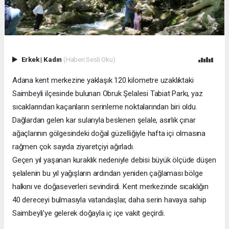
Erkek
|
Kadın
(Haberi Sesli Oku)
Adana kent merkezine yaklaşık 120 kilometre uzaklıktaki
Saimbeyli ilçesinde bulunan Obruk Şelalesi Tabiat Parkı, yaz
sıcaklarından kaçanların serinleme noktalarından biri oldu.
Dağlardan gelen kar sularıyla beslenen şelale, asırlık çınar
ağaçlarının gölgesindeki doğal güzelliğiyle hafta içi olmasına
rağmen çok sayıda ziyaretçiyi ağırladı.
Geçen yıl yaşanan kuraklık nedeniyle debisi büyük ölçüde düşen
şelalenin bu yıl yağışların ardından yeniden çağlaması bölge
halkını ve doğaseverleri sevindirdi. Kent merkezinde sıcaklığın
40 dereceyi bulmasıyla vatandaşlar, daha serin havaya sahip
Saimbeyli’ye gelerek doğayla iç içe vakit geçirdi.