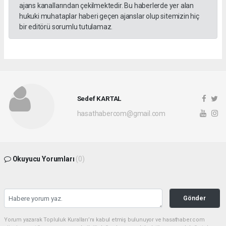
ajans kanallarından çekilmektedir. Bu haberlerde yer alan
hukuki muhataplar haberi geçen ajanslar olup sitemizin hiç
bir editörü sorumlu tutulamaz.
Sedef KARTAL
hasathabercom@gmail.com
Okuyucu Yorumları
(0)
Gönder
Yorum yazarak Topluluk Kuralları’nı kabul etmiş bulunuyor ve hasathaber.com