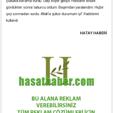
çubukla kafama vurdu. Olay böyle gelişti. Hastane tedavi
gördükten sonra taburcu oldum. Başımdan yaralandım. Hiçbir
şey sormadan vurdu. Allah’a şükür durumum iyi” ifadelerini
kullandı.
HATAY HABERİ