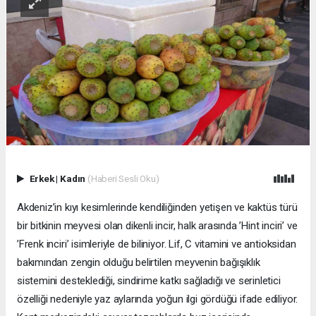
Erkek
|
Kadın
(Haberi Sesli Oku)
Akdeniz’in kıyı kesimlerinde kendiliğinden yetişen ve kaktüs türü
bir bitkinin meyvesi olan dikenli incir, halk arasında ’Hint inciri’ ve
’Frenk inciri’ isimleriyle de biliniyor. Lif, C vitamini ve antioksidan
bakımından zengin olduğu belirtilen meyvenin bağışıklık
sistemini desteklediği, sindirime katkı sağladığı ve serinletici
özelliği nedeniyle yaz aylarında yoğun ilgi gördüğü ifade ediliyor.