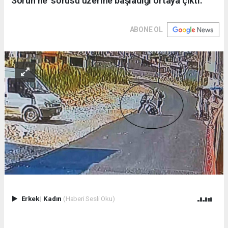
‘Sorun ne’ sorusu üzerine başladığı ortaya çıktı.
ABONE OL
Erkek
|
Kadın
(Haberi Sesli Oku)