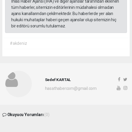
İhlas Haber Ajansı (İHA) ve diğer ajanslar tarafından eklenen
tüm haberler, sitemizin editörlerinin müdahalesi olmadan
ajans kanallarından çekilmektedir. Bu haberlerde yer alan
hukuki muhataplar haberi geçen ajanslar olup sitemizin hiç
bir editörü sorumlu tutulamaz.
#akdeniz
Sedef KARTAL
hasathabercom@gmail.com
Okuyucu Yorumları
(0)