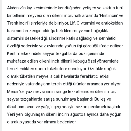
Akdeniz’in kıyı kesimlerinde kendiliğinden yetişen ve kaktüs türü
bir bitkinin meyvesi olan dikenli incir, halk arasında ’Hint inciri’ ve
’Frenk inciri’ isimleriyle de biliniyor. Lif, C vitamini ve antioksidan
bakımından zengin olduğu belirtilen meyvenin bağışıklık
sistemini desteklediği, sindirime katkı sağladığı ve serinletici
özelliği nedeniyle yaz aylarında yoğun ilgi gördüğü ifade ediliyor.
Kent merkezindeki seyyar tezgahlarda buz içerisinde
muhafaza edilen dikenli incir, dikenli kabuğu özel yöntemlerle
temizlendikten sonra tüketicilere sunuluyor. Özellikle soğuk
olarak tüketilen meyve, sıcak havalarda ferahlatıcı etkisi
nedeniyle vatandaşların tercih ettiği ürünler arasında yer alıyor.
Mersin’de yaz mevsiminin simge lezzetlerinden dikenli incir,
seyyar tezgahlarda satışa sunulmaya başlandı. Bu kış ve
ilkbaharın serin ve yağışlı geçmesiyle sezon gecikmeli başladı.
Yeni yeni olgunlaşan dikenli incirin ağustos ayında daha yoğun
olarak piyasada yer alması bekleniyor.