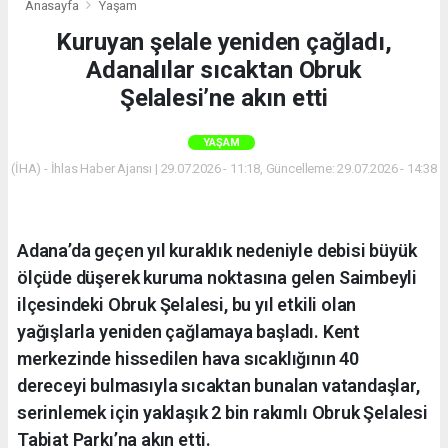
Anasayfa
Yaşam
Kuruyan şelale yeniden çağladı,
Adanalılar sıcaktan Obruk
Şelalesi’ne akın etti
YAŞAM
(İHA) - İhlas Haber Ajansı | 29.07.2026 - 11:18, Güncelleme: 29.07.2026 - 14:38
Adana’da geçen yıl kuraklık nedeniyle debisi büyük
ölçüde düşerek kuruma noktasına gelen Saimbeyli
ilçesindeki Obruk Şelalesi, bu yıl etkili olan
yağışlarla yeniden çağlamaya başladı. Kent
merkezinde hissedilen hava sıcaklığının 40
dereceyi bulmasıyla sıcaktan bunalan vatandaşlar,
serinlemek için yaklaşık 2 bin rakımlı Obruk Şelalesi
Tabiat Parkı’na akın etti.