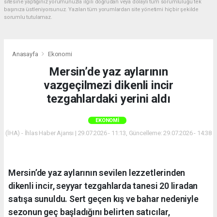
sitesine yaptığınız yorumunuzla ilgili doğrudan veya dolaylı tüm sorumluluğu tek
başınıza üstleniyorsunuz. Yazılan tüm yorumlardan site yönetimi hiçbir şekilde
sorumlu tutulamaz.
Anasayfa
Ekonomi
Mersin’de yaz aylarının
vazgeçilmezi dikenli incir
tezgahlardaki yerini aldı
EKONOMI
(İHA) - İhlas Haber Ajansı | 29.07.2026 - 11:13, Güncelleme: 29.07.2026 - 14:38
Mersin’de yaz aylarının sevilen lezzetlerinden
dikenli incir, seyyar tezgahlarda tanesi 20 liradan
satışa sunuldu. Sert geçen kış ve bahar nedeniyle
sezonun geç başladığını belirten satıcılar,