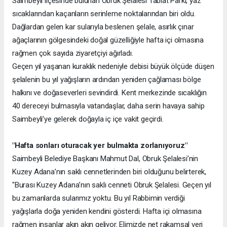
Saimbeyli ilçesinde bulunan Obruk Şelalesi Tabiat Parkı, yaz
sıcaklarından kaçanların serinleme noktalarından biri oldu.
Dağlardan gelen kar sularıyla beslenen şelale, asırlık çınar
ağaçlarının gölgesindeki doğal güzelliğiyle hafta içi olmasına
rağmen çok sayıda ziyaretçiyi ağırladı.
Geçen yıl yaşanan kuraklık nedeniyle debisi büyük ölçüde düşen
şelalenin bu yıl yağışların ardından yeniden çağlaması bölge
halkını ve doğaseverleri sevindirdi. Kent merkezinde sıcaklığın
40 dereceyi bulmasıyla vatandaşlar, daha serin havaya sahip
Saimbeyli’ye gelerek doğayla iç içe vakit geçirdi.
"Hafta sonları oturacak yer bulmakta zorlanıyoruz"
Saimbeyli Belediye Başkanı Mahmut Dal, Obruk Şelalesi’nin
Kuzey Adana’nın saklı cennetlerinden biri olduğunu belirterek,
"Burası Kuzey Adana’nın saklı cenneti Obruk Şelalesi. Geçen yıl
bu zamanlarda sularımız yoktu. Bu yıl Rabbimin verdiği
yağışlarla doğa yeniden kendini gösterdi. Hafta içi olmasına
rağmen insanlar akın akın geliyor. Elimizde net rakamsal veri