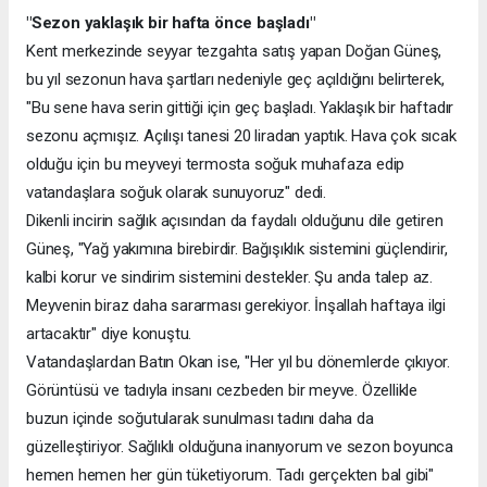
"Sezon yaklaşık bir hafta önce başladı"
Kent merkezinde seyyar tezgahta satış yapan Doğan Güneş,
bu yıl sezonun hava şartları nedeniyle geç açıldığını belirterek,
"Bu sene hava serin gittiği için geç başladı. Yaklaşık bir haftadır
sezonu açmışız. Açılışı tanesi 20 liradan yaptık. Hava çok sıcak
olduğu için bu meyveyi termosta soğuk muhafaza edip
vatandaşlara soğuk olarak sunuyoruz" dedi.
Dikenli incirin sağlık açısından da faydalı olduğunu dile getiren
Güneş, "Yağ yakımına birebirdir. Bağışıklık sistemini güçlendirir,
kalbi korur ve sindirim sistemini destekler. Şu anda talep az.
Meyvenin biraz daha sararması gerekiyor. İnşallah haftaya ilgi
artacaktır" diye konuştu.
Vatandaşlardan Batın Okan ise, "Her yıl bu dönemlerde çıkıyor.
Görüntüsü ve tadıyla insanı cezbeden bir meyve. Özellikle
buzun içinde soğutularak sunulması tadını daha da
güzelleştiriyor. Sağlıklı olduğuna inanıyorum ve sezon boyunca
hemen hemen her gün tüketiyorum. Tadı gerçekten bal gibi"