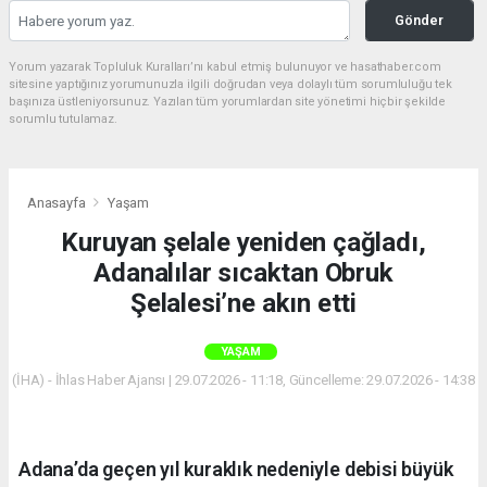
Gönder
Yorum yazarak Topluluk Kuralları’nı kabul etmiş bulunuyor ve hasathaber.com
sitesine yaptığınız yorumunuzla ilgili doğrudan veya dolaylı tüm sorumluluğu tek
başınıza üstleniyorsunuz. Yazılan tüm yorumlardan site yönetimi hiçbir şekilde
sorumlu tutulamaz.
Anasayfa
Yaşam
Kuruyan şelale yeniden çağladı,
Adanalılar sıcaktan Obruk
Şelalesi’ne akın etti
YAŞAM
(İHA) - İhlas Haber Ajansı | 29.07.2026 - 11:18, Güncelleme: 29.07.2026 - 14:38
Adana’da geçen yıl kuraklık nedeniyle debisi büyük