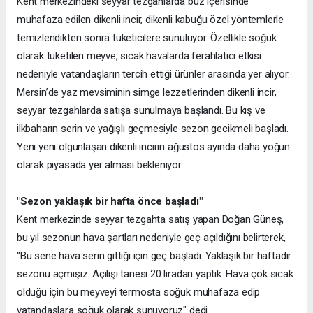
Kent merkezindeki seyyar tezgahlarda buz içerisinde
muhafaza edilen dikenli incir, dikenli kabuğu özel yöntemlerle
temizlendikten sonra tüketicilere sunuluyor. Özellikle soğuk
olarak tüketilen meyve, sıcak havalarda ferahlatıcı etkisi
nedeniyle vatandaşların tercih ettiği ürünler arasında yer alıyor.
Mersin’de yaz mevsiminin simge lezzetlerinden dikenli incir,
seyyar tezgahlarda satışa sunulmaya başlandı. Bu kış ve
ilkbaharın serin ve yağışlı geçmesiyle sezon gecikmeli başladı.
Yeni yeni olgunlaşan dikenli incirin ağustos ayında daha yoğun
olarak piyasada yer alması bekleniyor.
"Sezon yaklaşık bir hafta önce başladı"
Kent merkezinde seyyar tezgahta satış yapan Doğan Güneş,
bu yıl sezonun hava şartları nedeniyle geç açıldığını belirterek,
"Bu sene hava serin gittiği için geç başladı. Yaklaşık bir haftadır
sezonu açmışız. Açılışı tanesi 20 liradan yaptık. Hava çok sıcak
olduğu için bu meyveyi termosta soğuk muhafaza edip
vatandaşlara soğuk olarak sunuyoruz" dedi.