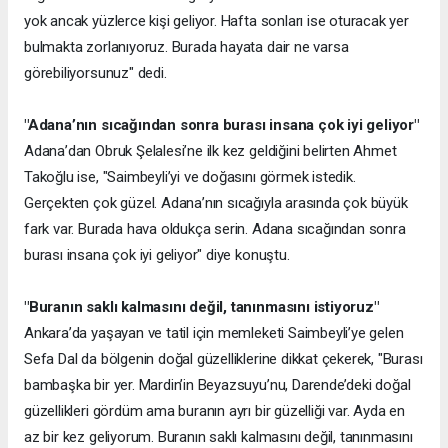
yok ancak yüzlerce kişi geliyor. Hafta sonları ise oturacak yer
bulmakta zorlanıyoruz. Burada hayata dair ne varsa
görebiliyorsunuz" dedi.
"Adana’nın sıcağından sonra burası insana çok iyi geliyor"
Adana’dan Obruk Şelalesi’ne ilk kez geldiğini belirten Ahmet
Takoğlu ise, "Saimbeyli’yi ve doğasını görmek istedik.
Gerçekten çok güzel. Adana’nın sıcağıyla arasında çok büyük
fark var. Burada hava oldukça serin. Adana sıcağından sonra
burası insana çok iyi geliyor" diye konuştu.
"Buranın saklı kalmasını değil, tanınmasını istiyoruz"
Ankara’da yaşayan ve tatil için memleketi Saimbeyli’ye gelen
Sefa Dal da bölgenin doğal güzelliklerine dikkat çekerek, "Burası
bambaşka bir yer. Mardin’in Beyazsuyu’nu, Darende’deki doğal
güzellikleri gördüm ama buranın ayrı bir güzelliği var. Ayda en
az bir kez geliyorum. Buranın saklı kalmasını değil, tanınmasını