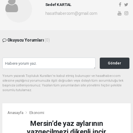
Sedef KARTAL
hasathabercom@gmail.com
Okuyucu Yorumları
(0)
Gönder
Yorum yazarak Topluluk Kuralları’nı kabul etmiş bulunuyor ve hasathaber.com
sitesine yaptığınız yorumunuzla ilgili doğrudan veya dolaylı tüm sorumluluğu tek
başınıza üstleniyorsunuz. Yazılan tüm yorumlardan site yönetimi hiçbir şekilde
sorumlu tutulamaz.
Anasayfa
Ekonomi
Mersin’de yaz aylarının
vazgeçilmezi dikenli incir