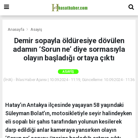
Anasayfa
Asayiş
Demir sopayla öldüresiye dövülen
adamın ‘Sorun ne’ diye sormasıyla
olayın başladığı ortaya çıktı
ASAYIŞ
(İHA) - İhlas Haber Ajansı | 10.09.2024 - 11:19, Güncelleme: 10.09.2024 - 11:36
Hatay’ın Antakya ilçesinde yaşayan 58 yaşındaki
Süleyman Bolat’ın, motosikletiyle seyir halindeyken
eli sopalı bir şahıs tarafından yolunun kesilerek
darp edildiği anlar kameraya yansırken olayın