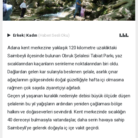
Erkek
|
Kadın
(Haberi Sesli Oku)
Adana kent merkezine yaklaşık 120 kilometre uzaklıktaki
Saimbeyli ilçesinde bulunan Obruk Şelalesi Tabiat Parkı, yaz
sıcaklarından kaçanların serinleme noktalarından biri oldu.
Dağlardan gelen kar sularıyla beslenen şelale, asırlık çınar
ağaçlarının gölgesindeki doğal güzelliğiyle hafta içi olmasına
rağmen çok sayıda ziyaretçiyi ağırladı.
Geçen yıl yaşanan kuraklık nedeniyle debisi büyük ölçüde düşen
şelalenin bu yıl yağışların ardından yeniden çağlaması bölge
halkını ve doğaseverleri sevindirdi. Kent merkezinde sıcaklığın
40 dereceyi bulmasıyla vatandaşlar, daha serin havaya sahip
Saimbeyli’ye gelerek doğayla iç içe vakit geçirdi.