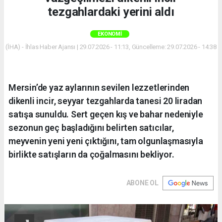
tezgahlardaki yerini aldı
EKONOMI
(İHA) - İhlas Haber Ajansı | 29.07.2026 - 11:13, Güncelleme: 29.07.2026 - 14:38
Mersin’de yaz aylarının sevilen lezzetlerinden
dikenli incir, seyyar tezgahlarda tanesi 20 liradan
satışa sunuldu. Sert geçen kış ve bahar nedeniyle
sezonun geç başladığını belirten satıcılar,
meyvenin yeni yeni çıktığını, tam olgunlaşmasıyla
birlikte satışların da çoğalmasını bekliyor.
ABONE OL