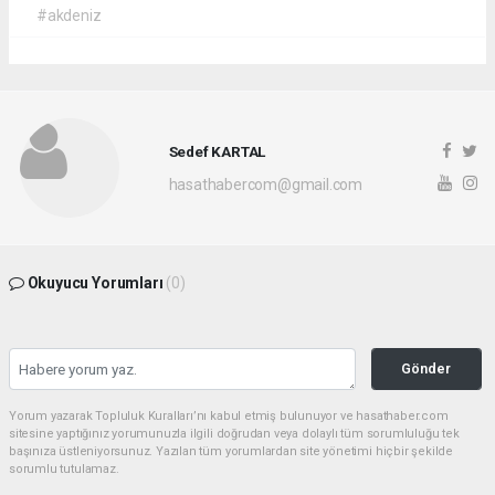
#akdeniz
Sedef KARTAL
hasathabercom@gmail.com
Okuyucu Yorumları
(0)
Gönder
Yorum yazarak Topluluk Kuralları’nı kabul etmiş bulunuyor ve hasathaber.com
sitesine yaptığınız yorumunuzla ilgili doğrudan veya dolaylı tüm sorumluluğu tek
başınıza üstleniyorsunuz. Yazılan tüm yorumlardan site yönetimi hiçbir şekilde
sorumlu tutulamaz.