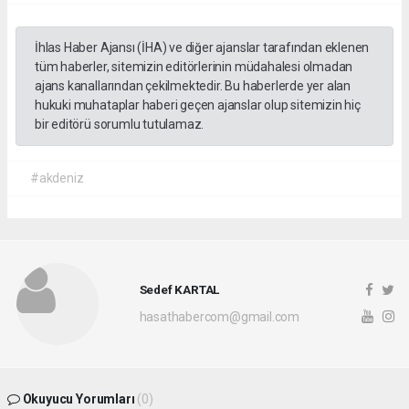
İhlas Haber Ajansı (İHA) ve diğer ajanslar tarafından eklenen
tüm haberler, sitemizin editörlerinin müdahalesi olmadan
ajans kanallarından çekilmektedir. Bu haberlerde yer alan
hukuki muhataplar haberi geçen ajanslar olup sitemizin hiç
bir editörü sorumlu tutulamaz.
#akdeniz
Sedef KARTAL
hasathabercom@gmail.com
Okuyucu Yorumları
(0)