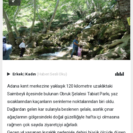
Erkek
|
Kadın
(Haberi Sesli Oku)
Adana kent merkezine yaklaşık 120 kilometre uzaklıktaki
Saimbeyli ilçesinde bulunan Obruk Şelalesi Tabiat Parkı, yaz
sıcaklarından kaçanların serinleme noktalarından biri oldu.
Dağlardan gelen kar sularıyla beslenen şelale, asırlık çınar
ağaçlarının gölgesindeki doğal güzelliğiyle hafta içi olmasına
rağmen çok sayıda ziyaretçiyi ağırladı.
Geçen yıl yaşanan kuraklık nedeniyle debisi büyük ölçüde düşen