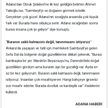
Adana’dan Obruk Şelalesi’ne ilk kez geldiğini belirten Ahmet
Takoğlu ise, "Saimbeyli’yi ve doğasını görmek istedik.
Gerçekten çok güzel. Adana’nın sıcağıyla arasında çok büyük
fark var. Burada hava oldukça serin. Adana sıcağından sonra
burası insana çok iyi geliyor" diye konuştu.
"Buranın saklı kalmasını değil, tanınmasını istiyoruz"
Ankara’da yaşayan ve tatil için memleketi Saimbeyli’ye gelen
Sefa Dal da bölgenin doğal güzelliklerine dikkat çekerek, "Burası
bambaşka bir yer. Mardin’in Beyazsuyu’nu, Darende’deki doğal
güzellikleri gördüm ama buranın ayrı bir güzelliği var. Ayda en
az bir kez geliyorum. Buranın saklı kalmasını değil, tanınmasını
istiyoruz. İnsanları çok misafirperver. Hangi bahçeye girseniz
sizi misafir ederler. Burada dostluk ve kardeşlik var" ifadelerini
kullandı.
ADANA HABERİ