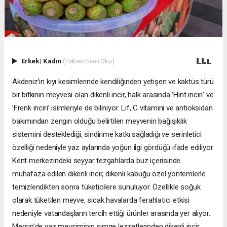
Erkek
|
Kadın
(Haberi Sesli Oku)
Akdeniz’in kıyı kesimlerinde kendiliğinden yetişen ve kaktüs türü
bir bitkinin meyvesi olan dikenli incir, halk arasında ’Hint inciri’ ve
’Frenk inciri’ isimleriyle de biliniyor. Lif, C vitamini ve antioksidan
bakımından zengin olduğu belirtilen meyvenin bağışıklık
sistemini desteklediği, sindirime katkı sağladığı ve serinletici
özelliği nedeniyle yaz aylarında yoğun ilgi gördüğü ifade ediliyor.
Kent merkezindeki seyyar tezgahlarda buz içerisinde
muhafaza edilen dikenli incir, dikenli kabuğu özel yöntemlerle
temizlendikten sonra tüketicilere sunuluyor. Özellikle soğuk
olarak tüketilen meyve, sıcak havalarda ferahlatıcı etkisi
nedeniyle vatandaşların tercih ettiği ürünler arasında yer alıyor.
Mersin’de yaz mevsiminin simge lezzetlerinden dikenli incir,