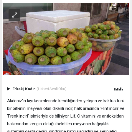
Erkek
|
Kadın
(Haberi Sesli Oku)
Akdeniz’in kıyı kesimlerinde kendiliğinden yetişen ve kaktüs türü
bir bitkinin meyvesi olan dikenli incir, halk arasında ’Hint inciri’ ve
’Frenk inciri’ isimleriyle de biliniyor. Lif, C vitamini ve antioksidan
bakımından zengin olduğu belirtilen meyvenin bağışıklık
sistemini desteklediği, sindirime katkı sağladığı ve serinletici