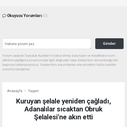
Okuyucu Yorumları
(0)
Gönder
Yorum yazarak Topluluk Kuralları’nı kabul etmiş bulunuyor ve hasathaber.com
sitesine yaptığınız yorumunuzla ilgili doğrudan veya dolaylı tüm sorumluluğu tek
başınıza üstleniyorsunuz. Yazılan tüm yorumlardan site yönetimi hiçbir şekilde
sorumlu tutulamaz.
Anasayfa
Yaşam
Kuruyan şelale yeniden çağladı,
Adanalılar sıcaktan Obruk
Şelalesi’ne akın etti