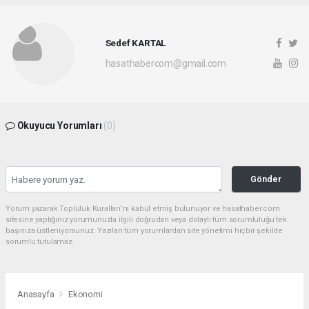
Sedef KARTAL
hasathabercom@gmail.com
Okuyucu Yorumları
(0)
Gönder
Yorum yazarak Topluluk Kuralları’nı kabul etmiş bulunuyor ve hasathaber.com
sitesine yaptığınız yorumunuzla ilgili doğrudan veya dolaylı tüm sorumluluğu tek
başınıza üstleniyorsunuz. Yazılan tüm yorumlardan site yönetimi hiçbir şekilde
sorumlu tutulamaz.
Anasayfa
Ekonomi