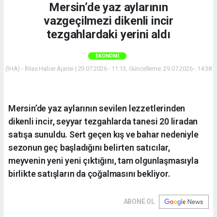
Mersin’de yaz aylarının
vazgeçilmezi dikenli incir
tezgahlardaki yerini aldı
EKONOMI
(İHA) - İhlas Haber Ajansı | 29.07.2026 - 11:13, Güncelleme: 29.07.2026 - 14:38
Mersin’de yaz aylarının sevilen lezzetlerinden
dikenli incir, seyyar tezgahlarda tanesi 20 liradan
satışa sunuldu. Sert geçen kış ve bahar nedeniyle
sezonun geç başladığını belirten satıcılar,
meyvenin yeni yeni çıktığını, tam olgunlaşmasıyla
birlikte satışların da çoğalmasını bekliyor.
ABONE OL