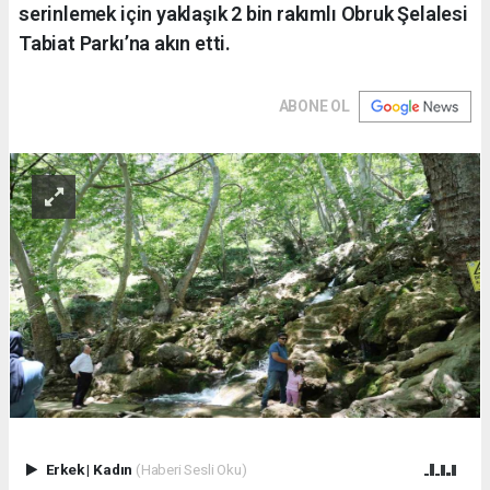
serinlemek için yaklaşık 2 bin rakımlı Obruk Şelalesi
Tabiat Parkı’na akın etti.
ABONE OL
Erkek
|
Kadın
(Haberi Sesli Oku)