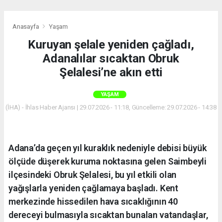
Anasayfa
Yaşam
Kuruyan şelale yeniden çağladı,
Adanalılar sıcaktan Obruk
Şelalesi’ne akın etti
YAŞAM
(İHA) - İhlas Haber Ajansı | 29.07.2026 - 11:18, Güncelleme: 29.07.2026 - 14:38
Adana’da geçen yıl kuraklık nedeniyle debisi büyük
ölçüde düşerek kuruma noktasına gelen Saimbeyli
ilçesindeki Obruk Şelalesi, bu yıl etkili olan
yağışlarla yeniden çağlamaya başladı. Kent
merkezinde hissedilen hava sıcaklığının 40
dereceyi bulmasıyla sıcaktan bunalan vatandaşlar,