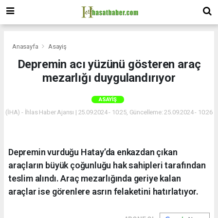
Anasayfa
Asayiş
Depremin acı yüzünü gösteren araç
mezarlığı duygulandırıyor
ASAYIŞ
(İHA) - İhlas Haber Ajansı | 25.09.2024 - 10:25, Güncelleme: 25.09.2024 - 10:26
Depremin vurduğu Hatay’da enkazdan çıkan
araçların büyük çoğunluğu hak sahipleri tarafından
teslim alındı. Araç mezarlığında geriye kalan
araçlar ise görenlere asrın felaketini hatırlatıyor.