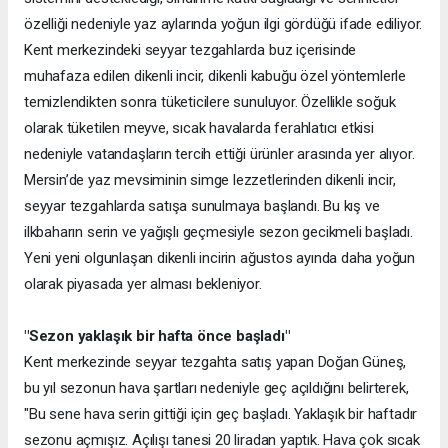
özelliği nedeniyle yaz aylarında yoğun ilgi gördüğü ifade ediliyor.
Kent merkezindeki seyyar tezgahlarda buz içerisinde
muhafaza edilen dikenli incir, dikenli kabuğu özel yöntemlerle
temizlendikten sonra tüketicilere sunuluyor. Özellikle soğuk
olarak tüketilen meyve, sıcak havalarda ferahlatıcı etkisi
nedeniyle vatandaşların tercih ettiği ürünler arasında yer alıyor.
Mersin’de yaz mevsiminin simge lezzetlerinden dikenli incir,
seyyar tezgahlarda satışa sunulmaya başlandı. Bu kış ve
ilkbaharın serin ve yağışlı geçmesiyle sezon gecikmeli başladı.
Yeni yeni olgunlaşan dikenli incirin ağustos ayında daha yoğun
olarak piyasada yer alması bekleniyor.
"Sezon yaklaşık bir hafta önce başladı"
Kent merkezinde seyyar tezgahta satış yapan Doğan Güneş,
bu yıl sezonun hava şartları nedeniyle geç açıldığını belirterek,
"Bu sene hava serin gittiği için geç başladı. Yaklaşık bir haftadır
sezonu açmışız. Açılışı tanesi 20 liradan yaptık. Hava çok sıcak