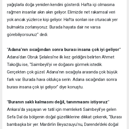
yağışlarla doğa yeniden kendini gösterdi. Hafta içi olmasına
rağmen insanlar akın akın geliyor. Elimizde net rakamsal veri
yok ancak yüzlerce kişi geliyor. Hafta sonları ise oturacak yer
bulmakta zorlanıyoruz. Burada hayata dair ne varsa
görebiliyorsunuz" dedi.
"Adana’nın sıcağından sonra burası insana çok iyi geliyor"
Adana’dan Obruk Şelalesi’ne ilk kez geldiğini belirten Ahmet
Takoğlu ise, "Saimbeyli’yi ve doğasını görmek istedik.
Gerçekten çok güzel. Adana’nın sıcağıyla arasında çok büyük
fark var. Burada hava oldukça serin. Adana sıcağından sonra
burası insana çok iyi geliyor" diye konuştu.
"Buranın saklı kalmasını değil, tanınmasını istiyoruz"
Ankara’da yaşayan ve tatil için memleketi Saimbeyli’ye gelen
Sefa Dal da bölgenin doğal güzelliklerine dikkat çekerek, "Burası
bambaşka bir yer. Mardin’in Beyazsuyu’nu, Darende’deki doğal