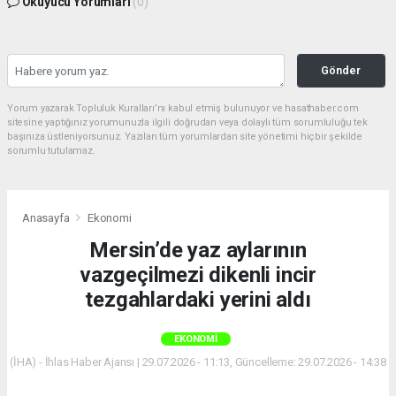
Okuyucu Yorumları
(0)
Gönder
Yorum yazarak Topluluk Kuralları’nı kabul etmiş bulunuyor ve hasathaber.com
sitesine yaptığınız yorumunuzla ilgili doğrudan veya dolaylı tüm sorumluluğu tek
başınıza üstleniyorsunuz. Yazılan tüm yorumlardan site yönetimi hiçbir şekilde
sorumlu tutulamaz.
Anasayfa
Ekonomi
Mersin’de yaz aylarının
vazgeçilmezi dikenli incir
tezgahlardaki yerini aldı
EKONOMI
(İHA) - İhlas Haber Ajansı | 29.07.2026 - 11:13, Güncelleme: 29.07.2026 - 14:38