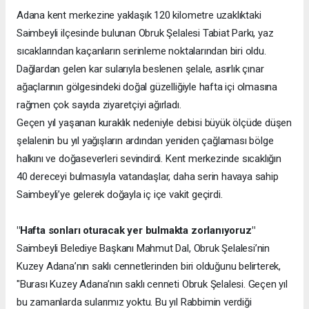
Adana kent merkezine yaklaşık 120 kilometre uzaklıktaki
Saimbeyli ilçesinde bulunan Obruk Şelalesi Tabiat Parkı, yaz
sıcaklarından kaçanların serinleme noktalarından biri oldu.
Dağlardan gelen kar sularıyla beslenen şelale, asırlık çınar
ağaçlarının gölgesindeki doğal güzelliğiyle hafta içi olmasına
rağmen çok sayıda ziyaretçiyi ağırladı.
Geçen yıl yaşanan kuraklık nedeniyle debisi büyük ölçüde düşen
şelalenin bu yıl yağışların ardından yeniden çağlaması bölge
halkını ve doğaseverleri sevindirdi. Kent merkezinde sıcaklığın
40 dereceyi bulmasıyla vatandaşlar, daha serin havaya sahip
Saimbeyli’ye gelerek doğayla iç içe vakit geçirdi.
"Hafta sonları oturacak yer bulmakta zorlanıyoruz"
Saimbeyli Belediye Başkanı Mahmut Dal, Obruk Şelalesi’nin
Kuzey Adana’nın saklı cennetlerinden biri olduğunu belirterek,
"Burası Kuzey Adana’nın saklı cenneti Obruk Şelalesi. Geçen yıl
bu zamanlarda sularımız yoktu. Bu yıl Rabbimin verdiği