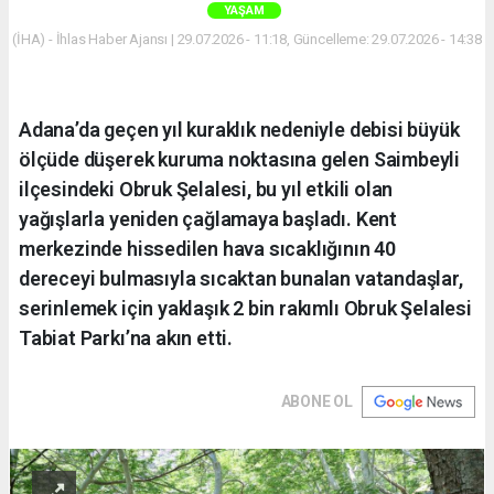
YAŞAM
(İHA) - İhlas Haber Ajansı | 29.07.2026 - 11:18, Güncelleme: 29.07.2026 - 14:38
Adana’da geçen yıl kuraklık nedeniyle debisi büyük
ölçüde düşerek kuruma noktasına gelen Saimbeyli
ilçesindeki Obruk Şelalesi, bu yıl etkili olan
yağışlarla yeniden çağlamaya başladı. Kent
merkezinde hissedilen hava sıcaklığının 40
dereceyi bulmasıyla sıcaktan bunalan vatandaşlar,
serinlemek için yaklaşık 2 bin rakımlı Obruk Şelalesi
Tabiat Parkı’na akın etti.
ABONE OL