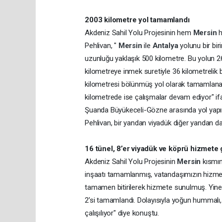
2003 kilometre yol tamamlandı
Akdeniz Sahil Yolu Projesinin hem
Mersin
h
Pehlivan, "
Mersin
ile
Antalya
yolunu bir bir
uzunluğu yaklaşık 500 kilometre. Bu yolun 2
kilometreye inmek suretiyle 36 kilometrelik 
kilometresi bölünmüş yol olarak tamamlana
kilometrede ise çalışmalar devam ediyor" ifad
Şuanda Büyükeceli-Gözne arasında yol yapım 
Pehlivan, bir yandan viyadük diğer yandan d
16 tünel, 8’er viyadük ve köprü hizmete 
Akdeniz Sahil Yolu Projesinin
Mersin
kısmın
inşaatı tamamlanmış, vatandaşımızın hizmet
tamamen bitirilerek hizmete sunulmuş. Yine
2’si tamamlandı. Dolayısıyla yoğun hummalı,
çalışılıyor" diye konuştu.