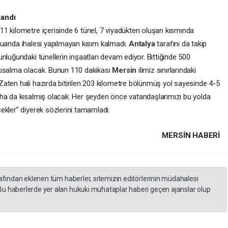
landı
1 kilometre içerisinde 6 tünel, 7 viyadükten oluşan kısmında
, "Şuanda ihalesi yapılmayan kısım kalmadı.
Antalya
tarafını da takip
nluğundaki tünellerin inşaatları devam ediyor. Bittiğinde 500
kısalma olacak. Bunun 110 dakikası
Mersin
ilimiz sınırlarındaki
aten hali hazırda bitirilen 203 kilometre bölünmüş yol sayesinde 4-5
aha da kısalmış olacak. Her şeyden önce vatandaşlarımızı bu yolda
ekler" diyerek sözlerini tamamladı.
MERSIN HABERİ
rafından eklenen tüm haberler, sitemizin editörlerinin müdahalesi
Bu haberlerde yer alan hukuki muhataplar haberi geçen ajanslar olup