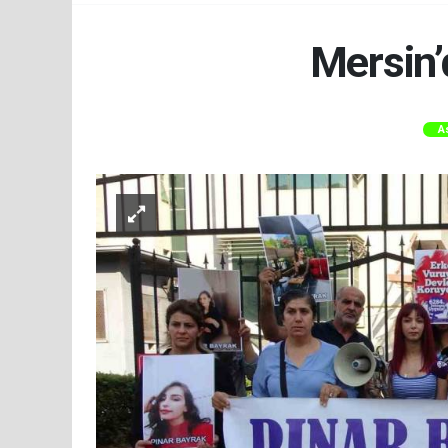
Mersin’d
A