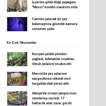
İş yerine götürdüğü papağanı
"Messi" esnafın maskotu oldu
Camide çalacak bir şey
bulamayınca güvenlik kamera
sistemini çaldı
En Çok Okunanlar
Kuruyan şelale yeniden
çağladı, Adanalılar sıcaktan
Obruk Şelalesi’ne akın etti
Mersin’de yaz aylarının
vazgeçilmezi dikenli incir
tezgahlardaki yerini aldı
Alanya’da orman yangını muz
seralarına sıçradı: 17
hektarlık alan zarar gördü