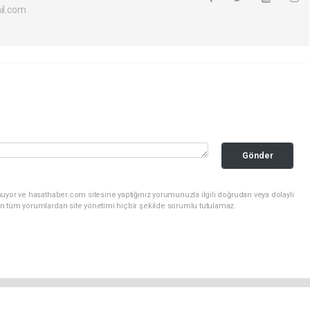
l.com
Gönder
uyor ve hasathaber.com sitesine yaptığınız yorumunuzla ilgili doğrudan veya dolaylı
n tüm yorumlardan site yönetimi hiçbir şekilde sorumlu tutulamaz.