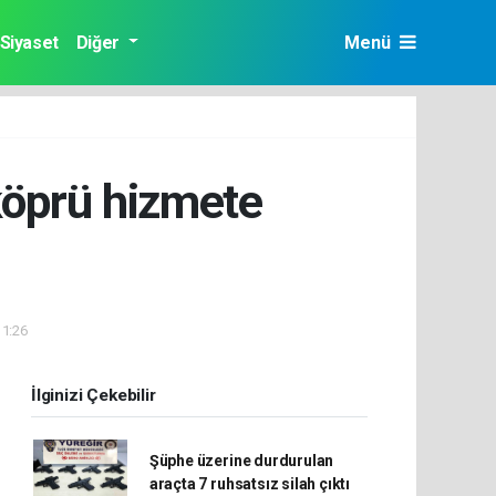
Siyaset
Diğer
Menü
 köprü hizmete
11:26
İlginizi Çekebilir
Şüphe üzerine durdurulan
araçta 7 ruhsatsız silah çıktı