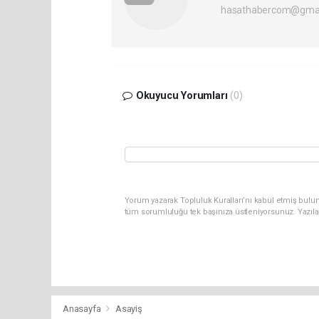
hasathabercom@gmai
Okuyucu Yorumları
(0)
Yorum yazarak Topluluk Kuralları’nı kabul etmiş bulun
tüm sorumluluğu tek başınıza üstleniyorsunuz. Yazıla
Anasayfa
Asayiş