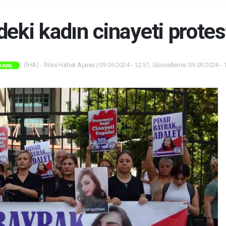
eki kadın cinayeti protes
(İHA) - İhlas Haber Ajansı | 09.09.2024 - 12:51, Güncelleme: 09.09.2024 - 
sayiş