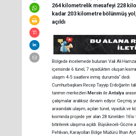
264 kilometrelik mesafeyi 228 ki
kadar 203 kilometre bölünmüş yol,
açıldı
Bölgede incelemede bulunan Vali Ali Hamza P
içerisinde 6 tünel, 7 viyadükten oluşan kısmı
ulaşım 4-5 saatlere inmiş durumda" dedi.
Cumhurbaşkanı Recep Tayyip Erdoğan’ın tali
tarımın merkezleri
Mersin
ile
Antalya
arası
çalışmalar aralıksız devam ediyor. Geçmiş yıll
arasındaki ulaşım, açılan tünel, viyadük ve kö
kısmında projede yer alan 28 tünelden 16’sı
bitirilerek ulaşıma açıldı. Büyükeceli-Gözne
Pehlivan, Karayolları Bölge Müdürü İlhan Aytekin