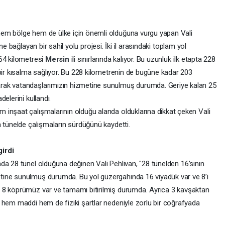
em bölge hem de ülke için önemli olduğuna vurgu yapan Vali
ine bağlayan bir sahil yolu projesi. İki il arasındaki toplam yol
64 kilometresi
Mersin
ili sınırlarında kalıyor. Bu uzunluk ilk etapta 228
bir kısalma sağlıyor. Bu 228 kilometrenin de bugüne kadar 203
rak vatandaşlarımızın hizmetine sunulmuş durumda. Geriye kalan 25
elerini kullandı.
inşaat çalışmalarının olduğu alanda olduklarına dikkat çeken Vali
a tünelde çalışmaların sürdüğünü kaydetti.
girdi
da 28 tünel olduğuna değinen Vali Pehlivan, "28 tünelden 16’sının
ine sunulmuş durumda. Bu yol güzergahında 16 viyadük var ve 8’i
 8 köprümüz var ve tamamı bitirilmiş durumda. Ayrıca 3 kavşaktan
 hem maddi hem de fiziki şartlar nedeniyle zorlu bir coğrafyada