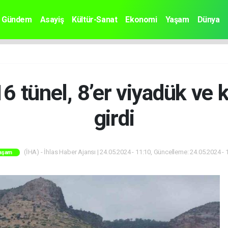
Gündem
Asayiş
Kültür-Sanat
Ekonomi
Yaşam
Dünya
6 tünel, 8’er viyadük ve
girdi
(İHA) - İhlas Haber Ajansı | 24.05.2024 - 11:10, Güncelleme: 24.05.2024 - 
aşam