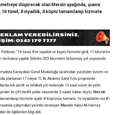
lometreye düşürecek olan Mersin ayağında, şuana
 16 tünel, 8 viyadük, 8 köprü tamamlanıp hizmete
ehlivan, "16 tünel, 8’er viyadük ve köprü hizmete girdi, 11 kilometre
n da ihalesi yapıldı. Bitirilen 203 kilometre bölünmüş yol sayesinde
matıyla Karayolları Genel Müdürlüğü tarafından yürütülen turizm ve
nda planlanan 17 milyar TL’lik Akdeniz Sahil Yolu projesinde
arda tek şeritli ve tehlikeli yol nedeniyle 12 saat süren iki şehir
prüler ile çift taraflı yollar sayesinde 5 saate kadar düştü.
Mersin
 tamamlanıp hizmete açıldı. 8 köprünün tamamı, 16 viyadükten ise 8’i
 arasında çalışmaları yerinde inceleyen
Mersin
Valisi Ali Hamza
 ile ilgililerden bilgi aldı.