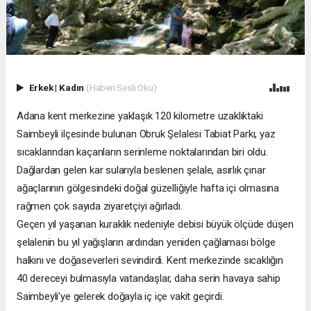
Erkek
|
Kadın
(Haberi Sesli Oku)
Adana kent merkezine yaklaşık 120 kilometre uzaklıktaki
Saimbeyli ilçesinde bulunan Obruk Şelalesi Tabiat Parkı, yaz
sıcaklarından kaçanların serinleme noktalarından biri oldu.
Dağlardan gelen kar sularıyla beslenen şelale, asırlık çınar
ağaçlarının gölgesindeki doğal güzelliğiyle hafta içi olmasına
rağmen çok sayıda ziyaretçiyi ağırladı.
Geçen yıl yaşanan kuraklık nedeniyle debisi büyük ölçüde düşen
şelalenin bu yıl yağışların ardından yeniden çağlaması bölge
halkını ve doğaseverleri sevindirdi. Kent merkezinde sıcaklığın
40 dereceyi bulmasıyla vatandaşlar, daha serin havaya sahip
Saimbeyli’ye gelerek doğayla iç içe vakit geçirdi.