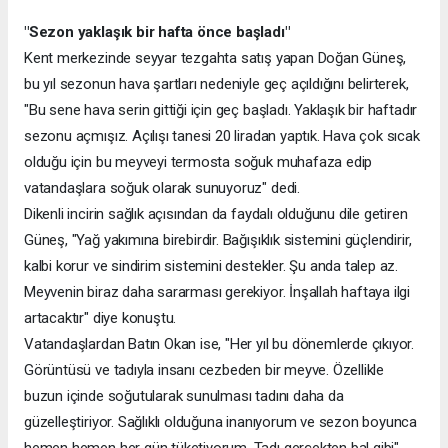
"Sezon yaklaşık bir hafta önce başladı"
Kent merkezinde seyyar tezgahta satış yapan Doğan Güneş,
bu yıl sezonun hava şartları nedeniyle geç açıldığını belirterek,
"Bu sene hava serin gittiği için geç başladı. Yaklaşık bir haftadır
sezonu açmışız. Açılışı tanesi 20 liradan yaptık. Hava çok sıcak
olduğu için bu meyveyi termosta soğuk muhafaza edip
vatandaşlara soğuk olarak sunuyoruz" dedi.
Dikenli incirin sağlık açısından da faydalı olduğunu dile getiren
Güneş, "Yağ yakımına birebirdir. Bağışıklık sistemini güçlendirir,
kalbi korur ve sindirim sistemini destekler. Şu anda talep az.
Meyvenin biraz daha sararması gerekiyor. İnşallah haftaya ilgi
artacaktır" diye konuştu.
Vatandaşlardan Batın Okan ise, "Her yıl bu dönemlerde çıkıyor.
Görüntüsü ve tadıyla insanı cezbeden bir meyve. Özellikle
buzun içinde soğutularak sunulması tadını daha da
güzelleştiriyor. Sağlıklı olduğuna inanıyorum ve sezon boyunca