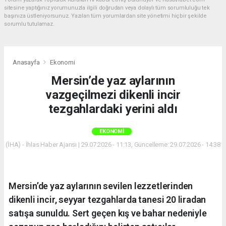
sitesine yaptığınız yorumunuzla ilgili doğrudan veya dolaylı tüm sorumluluğu tek
başınıza üstleniyorsunuz. Yazılan tüm yorumlardan site yönetimi hiçbir şekilde
sorumlu tutulamaz.
Anasayfa
Ekonomi
Mersin’de yaz aylarının
vazgeçilmezi dikenli incir
tezgahlardaki yerini aldı
EKONOMI
(İHA) - İhlas Haber Ajansı | 29.07.2026 - 11:13, Güncelleme: 29.07.2026 - 14:38
Mersin’de yaz aylarının sevilen lezzetlerinden
dikenli incir, seyyar tezgahlarda tanesi 20 liradan
satışa sunuldu. Sert geçen kış ve bahar nedeniyle