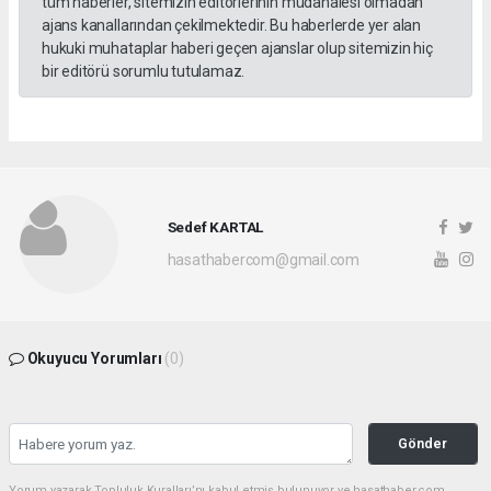
tüm haberler, sitemizin editörlerinin müdahalesi olmadan
ajans kanallarından çekilmektedir. Bu haberlerde yer alan
hukuki muhataplar haberi geçen ajanslar olup sitemizin hiç
bir editörü sorumlu tutulamaz.
Sedef KARTAL
hasathabercom@gmail.com
Okuyucu Yorumları
(0)
Gönder
Yorum yazarak Topluluk Kuralları’nı kabul etmiş bulunuyor ve hasathaber.com