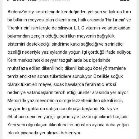
Akdeniz’in kıyı kesimlerinde kendiliğinden yetişen ve kaktüs türü
bir bitkinin meyvesi olan dikenli incir, halk arasında ’Hint inciri’ ve
’Frenk inciri’ isimleriyle de biliniyor. Lif, C vitamini ve antioksidan
bakımından zengin olduğu belirtilen meyvenin bağışıklık
sistemini desteklediği, sindirime katkı sağladığı ve serinletici
özelliği nedeniyle yaz aylarında yoğun ilgi gördüğü ifade ediliyor.
Kent merkezindeki seyyar tezgahlarda buz içerisinde
muhafaza edilen dikenli incir, dikenli kabuğu özel yöntemlerle
temizlendikten sonra tüketicilere sunuluyor. Özellikle soğuk
olarak tüketilen meyve, sıcak havalarda ferahlatıcı etkisi
nedeniyle vatandaşların tercih ettiği ürünler arasında yer alıyor.
Mersin’de yaz mevsiminin simge lezzetlerinden dikenli incir,
seyyar tezgahlarda satışa sunulmaya başlandı. Bu kış ve
ilkbaharın serin ve yağışlı geçmesiyle sezon gecikmeli başladı.
Yeni yeni olgunlaşan dikenli incirin ağustos ayında daha yoğun
olarak piyasada yer alması bekleniyor.