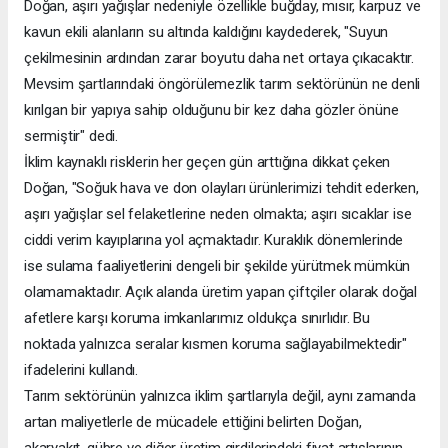
Doğan, aşırı yağışlar nedeniyle özellikle buğday, mısır, karpuz ve
kavun ekili alanların su altında kaldığını kaydederek, "Suyun
çekilmesinin ardından zarar boyutu daha net ortaya çıkacaktır.
Mevsim şartlarındaki öngörülemezlik tarım sektörünün ne denli
kırılgan bir yapıya sahip olduğunu bir kez daha gözler önüne
sermiştir" dedi.
İklim kaynaklı risklerin her geçen gün arttığına dikkat çeken
Doğan, "Soğuk hava ve don olayları ürünlerimizi tehdit ederken,
aşırı yağışlar sel felaketlerine neden olmakta; aşırı sıcaklar ise
ciddi verim kayıplarına yol açmaktadır. Kuraklık dönemlerinde
ise sulama faaliyetlerini dengeli bir şekilde yürütmek mümkün
olamamaktadır. Açık alanda üretim yapan çiftçiler olarak doğal
afetlere karşı koruma imkanlarımız oldukça sınırlıdır. Bu
noktada yalnızca seralar kısmen koruma sağlayabilmektedir"
ifadelerini kullandı.
Tarım sektörünün yalnızca iklim şartlarıyla değil, aynı zamanda
artan maliyetlerle de mücadele ettiğini belirten Doğan,
akaryakıt, gübre ve diğer üretim girdilerindeki fiyat artışlarının