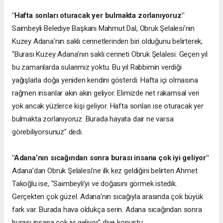
"Hafta sonları oturacak yer bulmakta zorlanıyoruz"
Saimbeyli Belediye Başkanı Mahmut Dal, Obruk Şelalesi’nin
Kuzey Adana’nın saklı cennetlerinden biri olduğunu belirterek,
"Burası Kuzey Adana’nın saklı cenneti Obruk Şelalesi. Geçen yıl
bu zamanlarda sularımız yoktu. Bu yıl Rabbimin verdiği
yağışlarla doğa yeniden kendini gösterdi. Hafta içi olmasına
rağmen insanlar akın akın geliyor. Elimizde net rakamsal veri
yok ancak yüzlerce kişi geliyor. Hafta sonları ise oturacak yer
bulmakta zorlanıyoruz. Burada hayata dair ne varsa
görebiliyorsunuz" dedi.
"Adana’nın sıcağından sonra burası insana çok iyi geliyor"
Adana’dan Obruk Şelalesi’ne ilk kez geldiğini belirten Ahmet
Takoğlu ise, "Saimbeyli’yi ve doğasını görmek istedik.
Gerçekten çok güzel. Adana’nın sıcağıyla arasında çok büyük
fark var. Burada hava oldukça serin. Adana sıcağından sonra
burası insana çok iyi geliyor" diye konuştu.