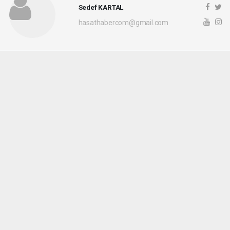
Sedef KARTAL
hasathabercom@gmail.com
Okuyucu Yorumları
(0)
Gönder
Yorum yazarak Topluluk Kuralları’nı kabul etmiş bulunuyor ve hasathaber.com
sitesine yaptığınız yorumunuzla ilgili doğrudan veya dolaylı tüm sorumluluğu tek
başınıza üstleniyorsunuz. Yazılan tüm yorumlardan site yönetimi hiçbir şekilde
sorumlu tutulamaz.
haber paketi
haber scripti
haber yazılımı
Tüm hakları saklı tutulmaktadır.Copyright 2026©