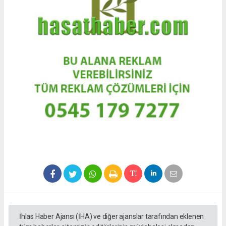
İhlas Haber Ajansı (İHA) ve diğer ajanslar tarafından eklenen