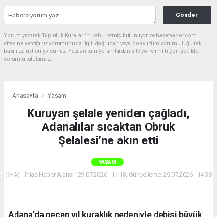
Gönder
Yorum yazarak Topluluk Kuralları’nı kabul etmiş bulunuyor ve hasathaber.com
sitesine yaptığınız yorumunuzla ilgili doğrudan veya dolaylı tüm sorumluluğu tek
başınıza üstleniyorsunuz. Yazılan tüm yorumlardan site yönetimi hiçbir şekilde
sorumlu tutulamaz.
Anasayfa
Yaşam
Kuruyan şelale yeniden çağladı,
Adanalılar sıcaktan Obruk
Şelalesi’ne akın etti
YAŞAM
(İHA) - İhlas Haber Ajansı | 29.07.2026 - 11:18, Güncelleme: 29.07.2026 - 14:38
Adana’da geçen yıl kuraklık nedeniyle debisi büyük