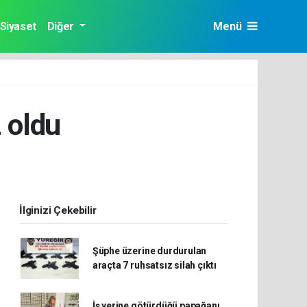
Siyaset
Diğer
Menü
 oldu
İlginizi Çekebilir
Şüphe üzerine durdurulan
araçta 7 ruhsatsız silah çıktı
İş yerine götürdüğü papağanı