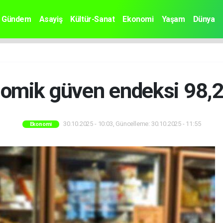
Gündem
Asayiş
Kültür-Sanat
Ekonomi
Yaşam
Dünya
omik güven endeksi 98,2
30.10.2025 - 10:03, Güncelleme: 30.10.2025 - 11:55
Ekonomi