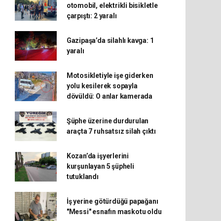
otomobil, elektrikli bisikletle
çarpıştı: 2 yaralı
Gazipaşa’da silahlı kavga: 1
yaralı
Motosikletiyle işe giderken
yolu kesilerek sopayla
dövüldü: O anlar kamerada
Şüphe üzerine durdurulan
araçta 7 ruhsatsız silah çıktı
Kozan’da işyerlerini
kurşunlayan 5 şüpheli
tutuklandı
İş yerine götürdüğü papağanı
"Messi" esnafın maskotu oldu