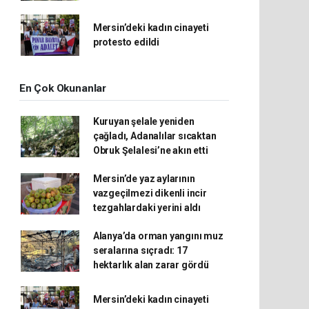
Mersin’deki kadın cinayeti
protesto edildi
En Çok Okunanlar
Kuruyan şelale yeniden
çağladı, Adanalılar sıcaktan
Obruk Şelalesi’ne akın etti
Mersin’de yaz aylarının
vazgeçilmezi dikenli incir
tezgahlardaki yerini aldı
Alanya’da orman yangını muz
seralarına sıçradı: 17
hektarlık alan zarar gördü
Mersin’deki kadın cinayeti