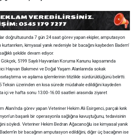
rlar doğrultusunda 7 gün 24 saat görev yapan ekipler, amputasyon
nı kurtarırken, kimyasal yanık nedeniyle bir bacağını kaybeden Badem’
ağlıklı şekilde devam ediyor.
dar Gökçek, 5199 Sayılı Hayvanları Koruma Kanunu kapsamında
eçici Hayvan Bakımevi ve Doğal Yaşam Alanlarında sokak
sırlaştırma ve aşılama işlemlerinin titizlikle sürdürüldüğünü belirtti.
85 Teksin üzerinden en kısa sürede müdahale edildiğini kaydeden
a içi ve hafta sonu 13.00-16.00 saatleri arasında ziyaret
 Alanı’nda görev yapan Veteriner Hekim Ali Esirgenci, parçalı kırık
yon’un başarılı bir operasyonla sağlığına kavuştuğunu, tedavisinin
ini söyledi. Veteriner Hekim Bedran Ağacanoğlu ise kimyasal yanık
Badem’in bir bacağının amputasyon edildiğini, diğer üç bacağının ise