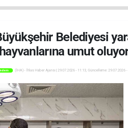
üyükşehir Belediyesi yar
hayvanlarına umut oluyo
(İHA) - İhlas Haber Ajansı | 29.07.2026 - 11:13, Güncelleme: 29.07.2026 -
ndem