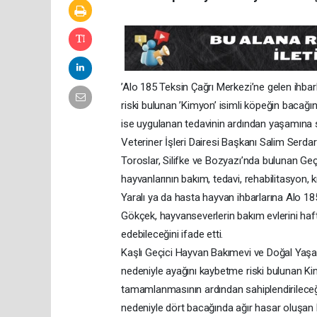
’Alo 185 Teksin Çağrı Merkezi’ne gelen ihba
riski bulunan ’Kimyon’ isimli köpeğin bacağı
ise uygulanan tedavinin ardından yaşamına s
Veteriner İşleri Dairesi Başkanı Salim Ser
Toroslar, Silifke ve Bozyazı’nda bulunan G
hayvanlarının bakım, tedavi, rehabilitasyon, kı
Yaralı ya da hasta hayvan ihbarlarına Alo 1
Gökçek, hayvanseverlerin bakım evlerini haft
edebileceğini ifade etti.
Kaşlı Geçici Hayvan Bakımevi ve Doğal Yaşam
nedeniyle ayağını kaybetme riski bulunan Kim
tamamlanmasının ardından sahiplendirileceğ
nedeniyle dört bacağında ağır hasar oluşan 