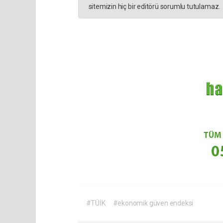
sitemizin hiç bir editörü sorumlu tutulamaz.
#TÜİK
#ekonomik güven endeksi