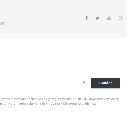
com
Gönder
uyor ve hasathaber.com sitesine yaptığınız yorumunuzla ilgili doğrudan veya dolaylı
n tüm yorumlardan site yönetimi hiçbir şekilde sorumlu tutulamaz.