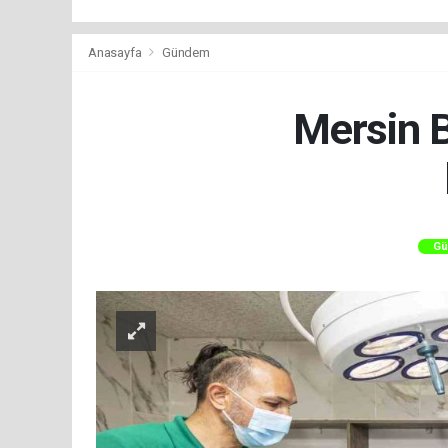
Anasayfa
Gündem
Mersin B
Gü