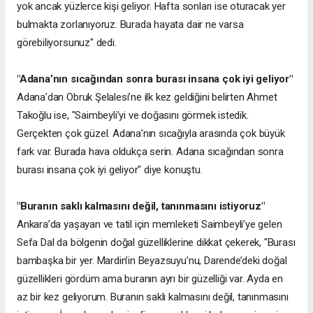
yok ancak yüzlerce kişi geliyor. Hafta sonları ise oturacak yer
bulmakta zorlanıyoruz. Burada hayata dair ne varsa
görebiliyorsunuz" dedi.
"Adana’nın sıcağından sonra burası insana çok iyi geliyor"
Adana’dan Obruk Şelalesi’ne ilk kez geldiğini belirten Ahmet
Takoğlu ise, "Saimbeyli’yi ve doğasını görmek istedik.
Gerçekten çok güzel. Adana’nın sıcağıyla arasında çok büyük
fark var. Burada hava oldukça serin. Adana sıcağından sonra
burası insana çok iyi geliyor" diye konuştu.
"Buranın saklı kalmasını değil, tanınmasını istiyoruz"
Ankara’da yaşayan ve tatil için memleketi Saimbeyli’ye gelen
Sefa Dal da bölgenin doğal güzelliklerine dikkat çekerek, "Burası
bambaşka bir yer. Mardin’in Beyazsuyu’nu, Darende’deki doğal
güzellikleri gördüm ama buranın ayrı bir güzelliği var. Ayda en
az bir kez geliyorum. Buranın saklı kalmasını değil, tanınmasını