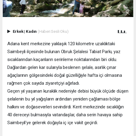
Erkek
|
Kadın
(Haberi Sesli Oku)
Adana kent merkezine yaklaşık 120 kilometre uzaklıktaki
Saimbeyli ilçesinde bulunan Obruk Şelalesi Tabiat Parkı, yaz
sıcaklarından kaçanların serinleme noktalarından biri oldu.
Dağlardan gelen kar sularıyla beslenen şelale, asırlık çınar
ağaçlarının gölgesindeki doğal güzelliğiyle hafta içi olmasına
rağmen çok sayıda ziyaretçiyi ağırladı.
Geçen yıl yaşanan kuraklık nedeniyle debisi büyük ölçüde düşen
şelalenin bu yıl yağışların ardından yeniden çağlaması bölge
halkını ve doğaseverleri sevindirdi. Kent merkezinde sıcaklığın
40 dereceyi bulmasıyla vatandaşlar, daha serin havaya sahip
Saimbeyli’ye gelerek doğayla iç içe vakit geçirdi.