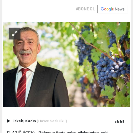
ABONE OL
Erkek
|
Kadın
(Haberi Sesli Oku)
ELAZIĞ (İGFA) - Bölgenin önde gelen ailelerinden, eski