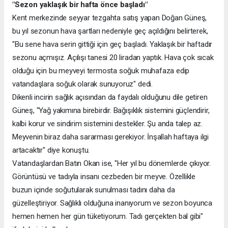
"Sezon yaklaşık bir hafta önce başladı"
Kent merkezinde seyyar tezgahta satış yapan Doğan Güneş,
bu yıl sezonun hava şartları nedeniyle geç açıldığını belirterek,
"Bu sene hava serin gittiği için geç başladı. Yaklaşık bir haftadır
sezonu açmışız. Açılışı tanesi 20 liradan yaptık. Hava çok sıcak
olduğu için bu meyveyi termosta soğuk muhafaza edip
vatandaşlara soğuk olarak sunuyoruz" dedi.
Dikenli incirin sağlık açısından da faydalı olduğunu dile getiren
Güneş, "Yağ yakımına birebirdir. Bağışıklık sistemini güçlendirir,
kalbi korur ve sindirim sistemini destekler. Şu anda talep az.
Meyvenin biraz daha sararması gerekiyor. İnşallah haftaya ilgi
artacaktır" diye konuştu.
Vatandaşlardan Batın Okan ise, "Her yıl bu dönemlerde çıkıyor.
Görüntüsü ve tadıyla insanı cezbeden bir meyve. Özellikle
buzun içinde soğutularak sunulması tadını daha da
güzelleştiriyor. Sağlıklı olduğuna inanıyorum ve sezon boyunca
hemen hemen her gün tüketiyorum. Tadı gerçekten bal gibi"