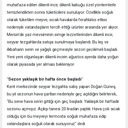
muhafaza edilen dikenli incir, dikenli kabuğu özel yöntemlerle
temizlendikten sonra tüketicilere sunuluyor. Özellikle soğuk
olarak tüketilen meyve, sıcak havalarda ferahlatıcı etkisi
nedeniyle vatandaşların tercih ettiği ürünler arasında yer alıyor.
Mersin’de yaz mevsiminin simge lezzetlerinden dikenli incir,
seyyar tezgahlarda satışa sunulmaya başlandı. Bu kış ve
ilkbaharın serin ve yağışlı geçmesiyle sezon gecikmeli başladı.
Yeni yeni olgunlaşan dikenli incirin ağustos ayında daha yoğun
olarak piyasada yer alması bekleniyor.
"Sezon yaklaşık bir hafta önce başladı"
Kent merkezinde seyyar tezgahta satış yapan Doğan Güneş,
bu yıl sezonun hava şartları nedeniyle geç açıldığını belirterek,
"Bu sene hava serin gittiği için geç başladı. Yaklaşık bir haftadır
sezonu açmışız. Açılışı tanesi 20 liradan yaptık. Hava çok sıcak
olduğu için bu meyveyi termosta soğuk muhafaza edip
vatandaşlara soğuk olarak sunuyoruz" dedi.