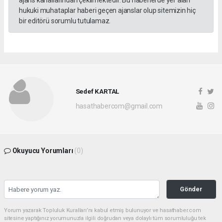
hukuki muhataplar haberi geçen ajanslar olup sitemizin hiç
bir editörü sorumlu tutulamaz.
Sedef KARTAL
hasathabercom@gmail.com
Okuyucu Yorumları
(0)
Gönder
Yorum yazarak Topluluk Kuralları’nı kabul etmiş bulunuyor ve hasathaber.com
sitesine yaptığınız yorumunuzla ilgili doğrudan veya dolaylı tüm sorumluluğu tek