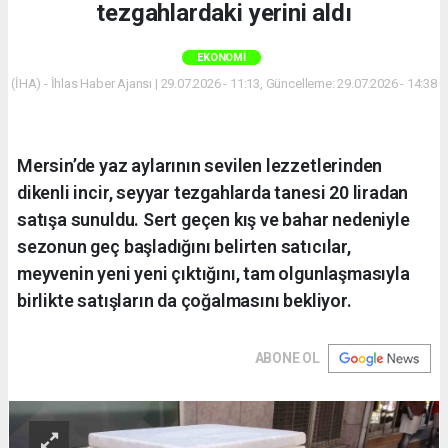
tezgahlardaki yerini aldı
EKONOMI
(İHA) - İhlas Haber Ajansı | 29.07.2026 - 11:13, Güncelleme: 29.07.2026 - 14:38
Mersin’de yaz aylarının sevilen lezzetlerinden
dikenli incir, seyyar tezgahlarda tanesi 20 liradan
satışa sunuldu. Sert geçen kış ve bahar nedeniyle
sezonun geç başladığını belirten satıcılar,
meyvenin yeni yeni çıktığını, tam olgunlaşmasıyla
birlikte satışların da çoğalmasını bekliyor.
ABONE OL