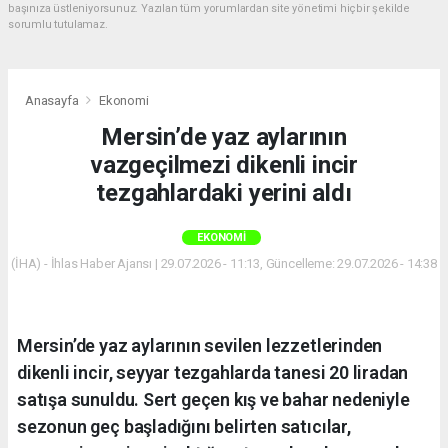
başınıza üstleniyorsunuz. Yazılan tüm yorumlardan site yönetimi hiçbir şekilde
sorumlu tutulamaz.
Anasayfa
Ekonomi
Mersin’de yaz aylarının
vazgeçilmezi dikenli incir
tezgahlardaki yerini aldı
EKONOMI
(İHA) - İhlas Haber Ajansı | 29.07.2026 - 11:13, Güncelleme: 29.07.2026 - 14:38
Mersin’de yaz aylarının sevilen lezzetlerinden
dikenli incir, seyyar tezgahlarda tanesi 20 liradan
satışa sunuldu. Sert geçen kış ve bahar nedeniyle
sezonun geç başladığını belirten satıcılar,