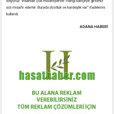
istiyoruz. İnsanları çok misafirperver. Hangi bahçeye girseniz
sizi misafir ederler. Burada dostluk ve kardeşlik var" ifadelerini
kullandı.
ADANA HABERİ