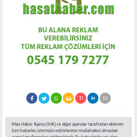
İhlas Haber Ajansı (İHA) ve diğer ajanslar tarafından eklenen
tüm haberler, sitemizin editörlerinin müdahalesi olmadan
ajans kanallarından çekilmektedir. Bu haberlerde yer alan