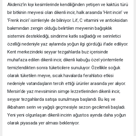
Akdeniz’in kıyı kesimlerinde kendiliğinden yetişen ve kaktüs türü
bir bitkinin meyvesi olan dikenli incir, halk arasında ’Hint inciri’ ve
’Frenk inciri’ isimleriyle de biliniyor. Lif, C vitamini ve antioksidan
bakımından zengin olduğu belirtilen meyvenin bağışıklık
sistemini desteklediği, sindirime katkı sağladığı ve serinletici
özelliği nedeniyle yaz aylarında yoğun ilgi gördüğü ifade ediliyor.
Kent merkezindeki seyyar tezgahlarda buz içerisinde
muhafaza edilen dikenli incir, dikenli kabuğu özel yöntemlerle
temizlendikten sonra tüketicilere sunuluyor. Özellikle soğuk
olarak tüketilen meyve, sıcak havalarda ferahlatıcı etkisi
nedeniyle vatandaşların tercih ettiği ürünler arasında yer alıyor.
Mersin’de yaz mevsiminin simge lezzetlerinden dikenli incir,
seyyar tezgahlarda satışa sunulmaya başlandı. Bu kış ve
ilkbaharın serin ve yağışlı geçmesiyle sezon gecikmeli başladı.
Yeni yeni olgunlaşan dikenli incirin ağustos ayında daha yoğun
olarak piyasada yer alması bekleniyor.