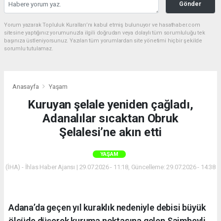
Gönder
Yorum yazarak Topluluk Kuralları’nı kabul etmiş bulunuyor ve hasathaber.com
sitesine yaptığınız yorumunuzla ilgili doğrudan veya dolaylı tüm sorumluluğu tek
başınıza üstleniyorsunuz. Yazılan tüm yorumlardan site yönetimi hiçbir şekilde
sorumlu tutulamaz.
Anasayfa
Yaşam
Kuruyan şelale yeniden çağladı,
Adanalılar sıcaktan Obruk
Şelalesi’ne akın etti
YAŞAM
(İHA) - İhlas Haber Ajansı | 29.07.2026 - 11:18, Güncelleme: 29.07.2026 - 14:38
Adana’da geçen yıl kuraklık nedeniyle debisi büyük
ölçüde düşerek kuruma noktasına gelen Saimbeyli