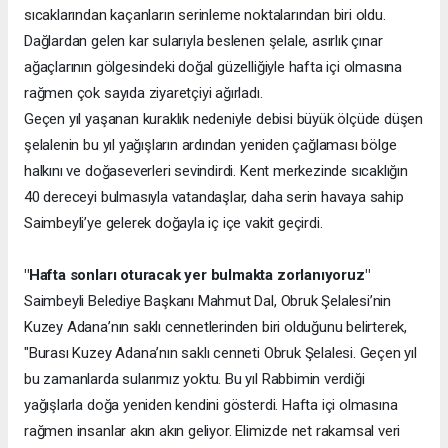
sıcaklarından kaçanların serinleme noktalarından biri oldu.
Dağlardan gelen kar sularıyla beslenen şelale, asırlık çınar
ağaçlarının gölgesindeki doğal güzelliğiyle hafta içi olmasına
rağmen çok sayıda ziyaretçiyi ağırladı.
Geçen yıl yaşanan kuraklık nedeniyle debisi büyük ölçüde düşen
şelalenin bu yıl yağışların ardından yeniden çağlaması bölge
halkını ve doğaseverleri sevindirdi. Kent merkezinde sıcaklığın
40 dereceyi bulmasıyla vatandaşlar, daha serin havaya sahip
Saimbeyli’ye gelerek doğayla iç içe vakit geçirdi.
"Hafta sonları oturacak yer bulmakta zorlanıyoruz"
Saimbeyli Belediye Başkanı Mahmut Dal, Obruk Şelalesi’nin
Kuzey Adana’nın saklı cennetlerinden biri olduğunu belirterek,
"Burası Kuzey Adana’nın saklı cenneti Obruk Şelalesi. Geçen yıl
bu zamanlarda sularımız yoktu. Bu yıl Rabbimin verdiği
yağışlarla doğa yeniden kendini gösterdi. Hafta içi olmasına
rağmen insanlar akın akın geliyor. Elimizde net rakamsal veri