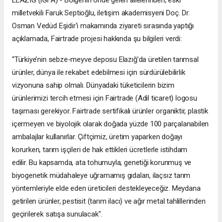
milletvekili Faruk Septioğlu, iletişim akademisyeni Doç. Dr.
Osman Vedüd Eşidir'i makamında ziyareti sırasında yaptığı
açıklamada, Fairtrade projesi hakkında şu bilgileri verdi:
“Türkiye’nin sebze-meyve deposu Elazığ’da üretilen tarımsal
ürünler, dünya ile rekabet edebilmesi için sürdürülebilirlik
vizyonuna sahip olmalı. Dünyadaki tüketicilerin bizim
ürünlerimizi tercih etmesi için Fairtrade (Adil ticaret) logosu
taşıması gerekiyor. Fairtrade sertifikalı ürünler organiktir, plastik
içermeyen ve biyolojik olarak doğada yüzde 100 parçalanabilen
ambalajlar kullanırlar. Çiftçimiz, üretim yaparken doğayı
korurken, tarım işçileri de hak ettikleri ücretlerle istihdam
edilir. Bu kapsamda, ata tohumuyla, genetiği korunmuş ve
biyogenetik müdahaleye uğramamış gıdaları, ilaçsız tarım
yöntemleriyle elde eden üreticileri destekleyeceğiz. Meydana
getirilen ürünler, pestisit (tarım ilacı) ve ağır metal tahlillerinden
geçirilerek satışa sunulacak".