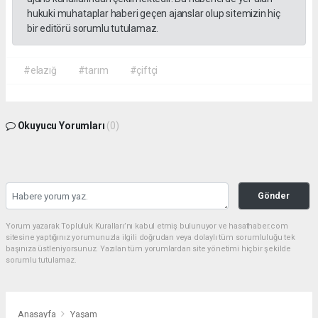
hukuki muhataplar haberi geçen ajanslar olup sitemizin hiç
bir editörü sorumlu tutulamaz.
#elazığ
#tarım
#çiftçi
Okuyucu Yorumları
(0)
Gönder
Yorum yazarak Topluluk Kuralları’nı kabul etmiş bulunuyor ve hasathaber.com
sitesine yaptığınız yorumunuzla ilgili doğrudan veya dolaylı tüm sorumluluğu tek
başınıza üstleniyorsunuz. Yazılan tüm yorumlardan site yönetimi hiçbir şekilde
sorumlu tutulamaz.
Anasayfa
Yaşam