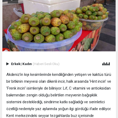
Erkek
|
Kadın
(Haberi Sesli Oku)
Akdeniz’in kıyı kesimlerinde kendiliğinden yetişen ve kaktüs türü
bir bitkinin meyvesi olan dikenli incir, halk arasında ’Hint inciri’ ve
’Frenk inciri’ isimleriyle de biliniyor. Lif, C vitamini ve antioksidan
bakımından zengin olduğu belirtilen meyvenin bağışıklık
sistemini desteklediği, sindirime katkı sağladığı ve serinletici
özelliği nedeniyle yaz aylarında yoğun ilgi gördüğü ifade ediliyor.
Kent merkezindeki seyyar tezgahlarda buz içerisinde