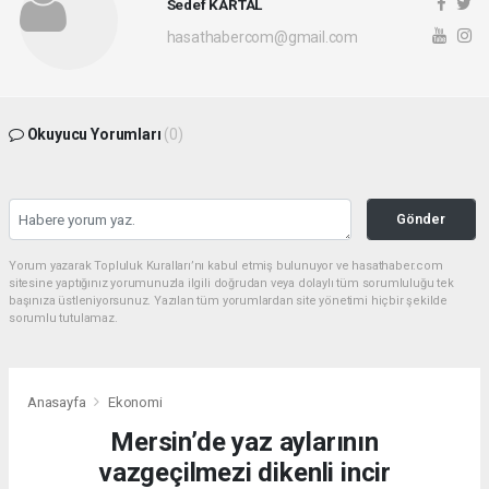
Sedef KARTAL
hasathabercom@gmail.com
Okuyucu Yorumları
(0)
Gönder
Yorum yazarak Topluluk Kuralları’nı kabul etmiş bulunuyor ve hasathaber.com
sitesine yaptığınız yorumunuzla ilgili doğrudan veya dolaylı tüm sorumluluğu tek
başınıza üstleniyorsunuz. Yazılan tüm yorumlardan site yönetimi hiçbir şekilde
sorumlu tutulamaz.
Anasayfa
Ekonomi
Mersin’de yaz aylarının
vazgeçilmezi dikenli incir