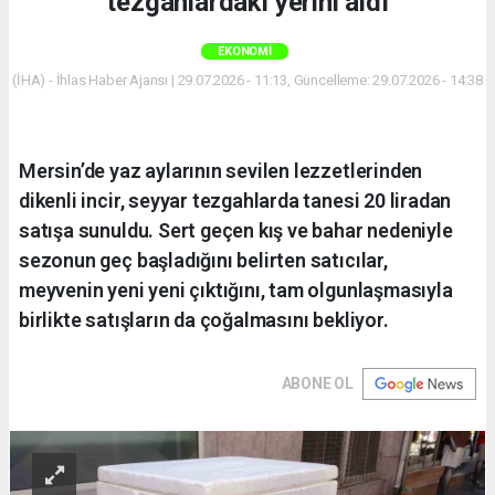
tezgahlardaki yerini aldı
EKONOMI
(İHA) - İhlas Haber Ajansı | 29.07.2026 - 11:13, Güncelleme: 29.07.2026 - 14:38
Mersin’de yaz aylarının sevilen lezzetlerinden
dikenli incir, seyyar tezgahlarda tanesi 20 liradan
satışa sunuldu. Sert geçen kış ve bahar nedeniyle
sezonun geç başladığını belirten satıcılar,
meyvenin yeni yeni çıktığını, tam olgunlaşmasıyla
birlikte satışların da çoğalmasını bekliyor.
ABONE OL