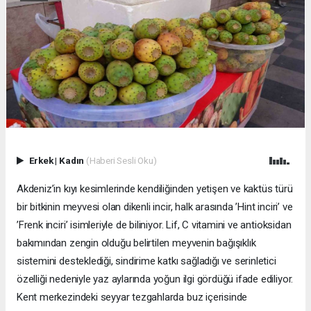
Erkek
|
Kadın
(Haberi Sesli Oku)
Akdeniz’in kıyı kesimlerinde kendiliğinden yetişen ve kaktüs türü
bir bitkinin meyvesi olan dikenli incir, halk arasında ’Hint inciri’ ve
’Frenk inciri’ isimleriyle de biliniyor. Lif, C vitamini ve antioksidan
bakımından zengin olduğu belirtilen meyvenin bağışıklık
sistemini desteklediği, sindirime katkı sağladığı ve serinletici
özelliği nedeniyle yaz aylarında yoğun ilgi gördüğü ifade ediliyor.
Kent merkezindeki seyyar tezgahlarda buz içerisinde