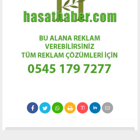
İhlas Haber Ajansı (İHA) ve diğer ajanslar tarafından eklenen