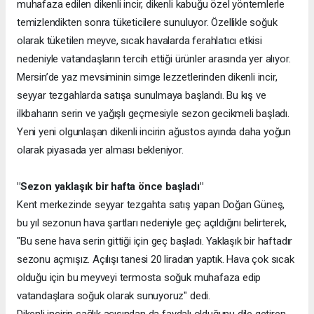
muhafaza edilen dikenli incir, dikenli kabuğu özel yöntemlerle
temizlendikten sonra tüketicilere sunuluyor. Özellikle soğuk
olarak tüketilen meyve, sıcak havalarda ferahlatıcı etkisi
nedeniyle vatandaşların tercih ettiği ürünler arasında yer alıyor.
Mersin’de yaz mevsiminin simge lezzetlerinden dikenli incir,
seyyar tezgahlarda satışa sunulmaya başlandı. Bu kış ve
ilkbaharın serin ve yağışlı geçmesiyle sezon gecikmeli başladı.
Yeni yeni olgunlaşan dikenli incirin ağustos ayında daha yoğun
olarak piyasada yer alması bekleniyor.
"Sezon yaklaşık bir hafta önce başladı"
Kent merkezinde seyyar tezgahta satış yapan Doğan Güneş,
bu yıl sezonun hava şartları nedeniyle geç açıldığını belirterek,
"Bu sene hava serin gittiği için geç başladı. Yaklaşık bir haftadır
sezonu açmışız. Açılışı tanesi 20 liradan yaptık. Hava çok sıcak
olduğu için bu meyveyi termosta soğuk muhafaza edip
vatandaşlara soğuk olarak sunuyoruz" dedi.