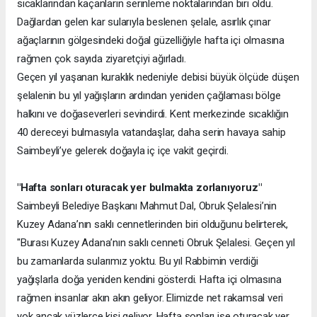
sıcaklarından kaçanların serinleme noktalarından biri oldu.
Dağlardan gelen kar sularıyla beslenen şelale, asırlık çınar
ağaçlarının gölgesindeki doğal güzelliğiyle hafta içi olmasına
rağmen çok sayıda ziyaretçiyi ağırladı.
Geçen yıl yaşanan kuraklık nedeniyle debisi büyük ölçüde düşen
şelalenin bu yıl yağışların ardından yeniden çağlaması bölge
halkını ve doğaseverleri sevindirdi. Kent merkezinde sıcaklığın
40 dereceyi bulmasıyla vatandaşlar, daha serin havaya sahip
Saimbeyli’ye gelerek doğayla iç içe vakit geçirdi.
"Hafta sonları oturacak yer bulmakta zorlanıyoruz"
Saimbeyli Belediye Başkanı Mahmut Dal, Obruk Şelalesi’nin
Kuzey Adana’nın saklı cennetlerinden biri olduğunu belirterek,
"Burası Kuzey Adana’nın saklı cenneti Obruk Şelalesi. Geçen yıl
bu zamanlarda sularımız yoktu. Bu yıl Rabbimin verdiği
yağışlarla doğa yeniden kendini gösterdi. Hafta içi olmasına
rağmen insanlar akın akın geliyor. Elimizde net rakamsal veri
yok ancak yüzlerce kişi geliyor. Hafta sonları ise oturacak yer