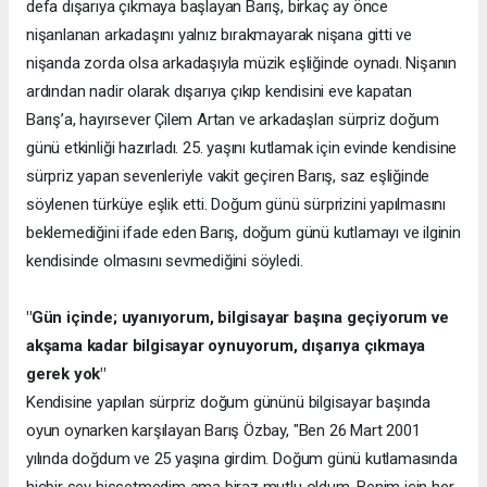
defa dışarıya çıkmaya başlayan Barış, birkaç ay önce
nişanlanan arkadaşını yalnız bırakmayarak nişana gitti ve
nişanda zorda olsa arkadaşıyla müzik eşliğinde oynadı. Nişanın
ardından nadir olarak dışarıya çıkıp kendisini eve kapatan
Barış’a, hayırsever Çilem Artan ve arkadaşları sürpriz doğum
günü etkinliği hazırladı. 25. yaşını kutlamak için evinde kendisine
sürpriz yapan sevenleriyle vakit geçiren Barış, saz eşliğinde
söylenen türküye eşlik etti. Doğum günü sürprizini yapılmasını
beklemediğini ifade eden Barış, doğum günü kutlamayı ve ilginin
kendisinde olmasını sevmediğini söyledi.
"Gün içinde; uyanıyorum, bilgisayar başına geçiyorum ve
akşama kadar bilgisayar oynuyorum, dışarıya çıkmaya
gerek yok"
Kendisine yapılan sürpriz doğum gününü bilgisayar başında
oyun oynarken karşılayan Barış Özbay, "Ben 26 Mart 2001
yılında doğdum ve 25 yaşına girdim. Doğum günü kutlamasında
hiçbir şey hissetmedim ama biraz mutlu oldum. Benim için her