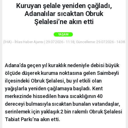
Kuruyan şelale yeniden çağladı,
Adanalılar sıcaktan Obruk
Şelalesi’ne akın etti
YAŞAM
(İHA) - İhlas Haber Ajansı | 29.07.2026 - 11:18, Güncelleme: 29.07.2026 - 14:38
Adana’da geçen yıl kuraklık nedeniyle debisi büyük
ölçüde düşerek kuruma noktasına gelen Saimbeyli
ilçesindeki Obruk Şelalesi, bu yıl etkili olan
yağışlarla yeniden çağlamaya başladı. Kent
merkezinde hissedilen hava sıcaklığının 40
dereceyi bulmasıyla sıcaktan bunalan vatandaşlar,
serinlemek için yaklaşık 2 bin rakımlı Obruk Şelalesi
Tabiat Parkı’na akın etti.