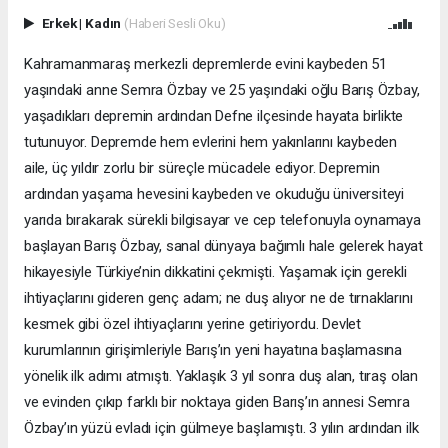
Erkek
|
Kadın
(Haberi Sesli Oku)
Kahramanmaraş merkezli depremlerde evini kaybeden 51
yaşındaki anne Semra Özbay ve 25 yaşındaki oğlu Barış Özbay,
yaşadıkları depremin ardından Defne ilçesinde hayata birlikte
tutunuyor. Depremde hem evlerini hem yakınlarını kaybeden
aile, üç yıldır zorlu bir süreçle mücadele ediyor. Depremin
ardından yaşama hevesini kaybeden ve okuduğu üniversiteyi
yarıda bırakarak sürekli bilgisayar ve cep telefonuyla oynamaya
başlayan Barış Özbay, sanal dünyaya bağımlı hale gelerek hayat
hikayesiyle Türkiye’nin dikkatini çekmişti. Yaşamak için gerekli
ihtiyaçlarını gideren genç adam; ne duş alıyor ne de tırnaklarını
kesmek gibi özel ihtiyaçlarını yerine getiriyordu. Devlet
kurumlarının girişimleriyle Barış’ın yeni hayatına başlamasına
yönelik ilk adımı atmıştı. Yaklaşık 3 yıl sonra duş alan, tıraş olan
ve evinden çıkıp farklı bir noktaya giden Barış’ın annesi Semra
Özbay’ın yüzü evladı için gülmeye başlamıştı. 3 yılın ardından ilk