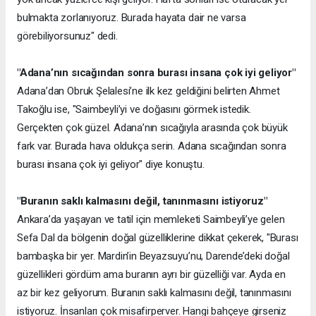
bulmakta zorlanıyoruz. Burada hayata dair ne varsa
görebiliyorsunuz" dedi.
"Adana’nın sıcağından sonra burası insana çok iyi geliyor"
Adana’dan Obruk Şelalesi’ne ilk kez geldiğini belirten Ahmet
Takoğlu ise, "Saimbeyli’yi ve doğasını görmek istedik.
Gerçekten çok güzel. Adana’nın sıcağıyla arasında çok büyük
fark var. Burada hava oldukça serin. Adana sıcağından sonra
burası insana çok iyi geliyor" diye konuştu.
"Buranın saklı kalmasını değil, tanınmasını istiyoruz"
Ankara’da yaşayan ve tatil için memleketi Saimbeyli’ye gelen
Sefa Dal da bölgenin doğal güzelliklerine dikkat çekerek, "Burası
bambaşka bir yer. Mardin’in Beyazsuyu’nu, Darende’deki doğal
güzellikleri gördüm ama buranın ayrı bir güzelliği var. Ayda en
az bir kez geliyorum. Buranın saklı kalmasını değil, tanınmasını
istiyoruz. İnsanları çok misafirperver. Hangi bahçeye girseniz