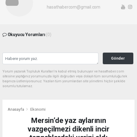
hasathabercom@gmail.com
Okuyucu Yorumları
(0)
Gönder
Yorum yazarak Topluluk Kuralları’nı kabul etmiş bulunuyor ve hasathaber.com
sitesine yaptığınız yorumunuzla ilgili doğrudan veya dolaylı tüm sorumluluğu tek
başınıza üstleniyorsunuz. Yazılan tüm yorumlardan site yönetimi hiçbir şekilde
sorumlu tutulamaz.
Anasayfa
Ekonomi
Mersin’de yaz aylarının
vazgeçilmezi dikenli incir