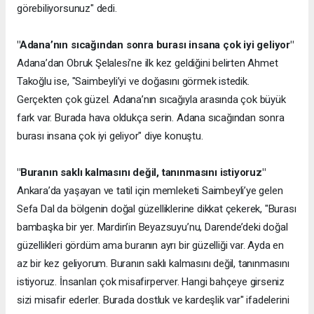
görebiliyorsunuz" dedi.
"Adana’nın sıcağından sonra burası insana çok iyi geliyor"
Adana’dan Obruk Şelalesi’ne ilk kez geldiğini belirten Ahmet
Takoğlu ise, "Saimbeyli’yi ve doğasını görmek istedik.
Gerçekten çok güzel. Adana’nın sıcağıyla arasında çok büyük
fark var. Burada hava oldukça serin. Adana sıcağından sonra
burası insana çok iyi geliyor" diye konuştu.
"Buranın saklı kalmasını değil, tanınmasını istiyoruz"
Ankara’da yaşayan ve tatil için memleketi Saimbeyli’ye gelen
Sefa Dal da bölgenin doğal güzelliklerine dikkat çekerek, "Burası
bambaşka bir yer. Mardin’in Beyazsuyu’nu, Darende’deki doğal
güzellikleri gördüm ama buranın ayrı bir güzelliği var. Ayda en
az bir kez geliyorum. Buranın saklı kalmasını değil, tanınmasını
istiyoruz. İnsanları çok misafirperver. Hangi bahçeye girseniz
sizi misafir ederler. Burada dostluk ve kardeşlik var" ifadelerini