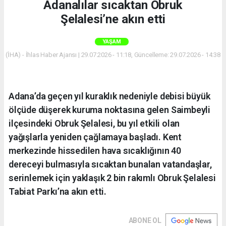
Adanalılar sıcaktan Obruk
Şelalesi’ne akın etti
YAŞAM
(İHA) - İhlas Haber Ajansı | 29.07.2026 - 11:18, Güncelleme: 29.07.2026 - 14:38
Adana’da geçen yıl kuraklık nedeniyle debisi büyük
ölçüde düşerek kuruma noktasına gelen Saimbeyli
ilçesindeki Obruk Şelalesi, bu yıl etkili olan
yağışlarla yeniden çağlamaya başladı. Kent
merkezinde hissedilen hava sıcaklığının 40
dereceyi bulmasıyla sıcaktan bunalan vatandaşlar,
serinlemek için yaklaşık 2 bin rakımlı Obruk Şelalesi
Tabiat Parkı’na akın etti.
ABONE OL