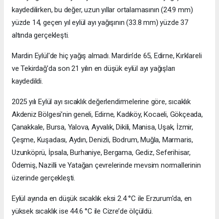
kaydedilirken, bu değer, uzun yıllar ortalamasının (24.9 mm)
yüzde 14, geçen yıl eylül ayı yağışının (33.8 mm) yüzde 37
altında gerçekleşti.
Mardin Eylül'de hiç yağış almadı. Mardin’de 65, Edirne, Kırklareli
ve Tekirdağ’da son 21 yılın en düşük eylül ayı yağışları
kaydedildi.
2025 yılı Eylül ayı sıcaklık değerlendirmelerine göre, sıcaklık
Akdeniz Bölgesi’nin geneli, Edirne, Kadıköy, Kocaeli, Gökçeada,
Çanakkale, Bursa, Yalova, Ayvalık, Dikili, Manisa, Uşak, İzmir,
Çeşme, Kuşadası, Aydın, Denizli, Bodrum, Muğla, Marmaris,
Uzunköprü, İpsala, Burhaniye, Bergama, Gediz, Seferihisar,
Ödemiş, Nazilli ve Yatağan çevrelerinde mevsim normallerinin
üzerinde gerçekleşti.
Eylül ayında en düşük sıcaklık eksi 2.4 °C ile Erzurum'da, en
yüksek sıcaklık ise 44.6 °C ile Cizre’de ölçüldü.