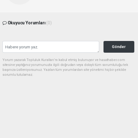
Okuyucu Yorumları
(0)
Gönder
Yorum yazarak Topluluk Kuralları’nı kabul etmiş bulunuyor ve hasathaber.com
sitesine yaptığınız yorumunuzla ilgili doğrudan veya dolaylı tüm sorumluluğu tek
başınıza üstleniyorsunuz. Yazılan tüm yorumlardan site yönetimi hiçbir şekilde
sorumlu tutulamaz.
Anasayfa
Ekonomi
Mersin’de yaz aylarının
vazgeçilmezi dikenli incir
tezgahlardaki yerini aldı