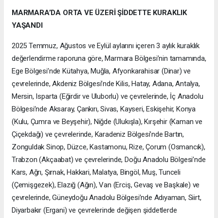
MARMARA’DA ORTA VE ÜZERİ ŞİDDETTE KURAKLIK
YAŞANDI
2025 Temmuz, Ağustos ve Eylül aylarını içeren 3 aylık kuraklık
değerlendirme raporuna göre, Marmara Bölgesi’nin tamamında,
Ege Bölgesi’nde Kütahya, Muğla, Afyonkarahisar (Dinar) ve
çevrelerinde, Akdeniz Bölgesi’nde Kilis, Hatay, Adana, Antalya,
Mersin, Isparta (Eğirdir ve Uluborlu) ve çevrelerinde, İç Anadolu
Bölgesi’nde Aksaray, Çankırı, Sivas, Kayseri, Eskişehir, Konya
(Kulu, Çumra ve Beyşehir), Niğde (Ulukışla), Kırşehir (Kaman ve
Çiçekdağı) ve çevrelerinde, Karadeniz Bölgesi’nde Bartın,
Zonguldak Sinop, Düzce, Kastamonu, Rize, Çorum (Osmancık),
Trabzon (Akçaabat) ve çevrelerinde, Doğu Anadolu Bölgesi’nde
Kars, Ağrı, Şırnak, Hakkari, Malatya, Bingöl, Muş, Tunceli
(Çemişgezek), Elazığ (Ağın), Van (Erciş, Gevaş ve Başkale) ve
çevrelerinde, Güneydoğu Anadolu Bölgesi’nde Adıyaman, Siirt,
Diyarbakır (Ergani) ve çevrelerinde değişen şiddetlerde