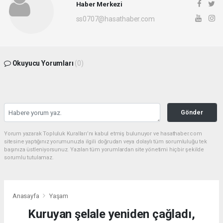
Haber Merkezi
ss0707@hasathaber.com
Okuyucu Yorumları
(0)
Gönder
Yorum yazarak Topluluk Kuralları’nı kabul etmiş bulunuyor ve hasathaber.com
sitesine yaptığınız yorumunuzla ilgili doğrudan veya dolaylı tüm sorumluluğu tek
başınıza üstleniyorsunuz. Yazılan tüm yorumlardan site yönetimi hiçbir şekilde
sorumlu tutulamaz.
Anasayfa
Yaşam
Kuruyan şelale yeniden çağladı,