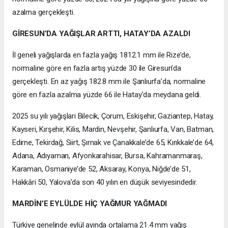
azalma gerçekleşti.
GİRESUN’DA YAĞIŞLAR ARTTI, HATAY’DA AZALDI
İl geneli yağışlarda en fazla yağış 1812.1 mm ile Rize’de,
normaline göre en fazla artış yüzde 30 ile Giresun’da
gerçekleşti. En az yağış 182.8 mm ile Şanlıurfa’da, normaline
göre en fazla azalma yüzde 66 ile Hatay’da meydana geldi.
2025 su yılı yağışları Bilecik, Çorum, Eskişehir, Gaziantep, Hatay,
Kayseri, Kırşehir, Kilis, Mardin, Nevşehir, Şanlıurfa, Van, Batman,
Edirne, Tekirdağ, Siirt, Şırnak ve Çanakkale’de 65, Kırıkkale’de 64,
Adana, Adıyaman, Afyonkarahisar, Bursa, Kahramanmaraş,
Karaman, Osmaniye’de 52, Aksaray, Konya, Niğde’de 51,
Hakkâri 50, Yalova’da son 40 yılın en düşük seviyesindedir.
MARDİN’E EYLÜLDE HİÇ YAĞMUR YAĞMADI
Türkiye genelinde eylül ayında ortalama 21.4 mm yağış