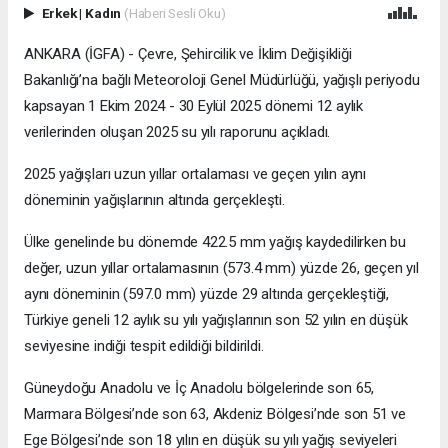
Erkek
|
Kadın
(Haberi Sesli Oku)
ANKARA (İGFA) - Çevre, Şehircilik ve İklim Değişikliği
Bakanlığı’na bağlı Meteoroloji Genel Müdürlüğü, yağışlı periyodu
kapsayan 1 Ekim 2024 - 30 Eylül 2025 dönemi 12 aylık
verilerinden oluşan 2025 su yılı raporunu açıkladı.
2025 yağışları uzun yıllar ortalaması ve geçen yılın aynı
döneminin yağışlarının altında gerçekleşti.
Ülke genelinde bu dönemde 422.5 mm yağış kaydedilirken bu
değer, uzun yıllar ortalamasının (573.4 mm) yüzde 26, geçen yıl
aynı döneminin (597.0 mm) yüzde 29 altında gerçekleştiği,
Türkiye geneli 12 aylık su yılı yağışlarının son 52 yılın en düşük
seviyesine indiği tespit edildiği bildirildi.
Güneydoğu Anadolu ve İç Anadolu bölgelerinde son 65,
Marmara Bölgesi’nde son 63, Akdeniz Bölgesi’nde son 51 ve
Ege Bölgesi’nde son 18 yılın en düşük su yılı yağış seviyeleri