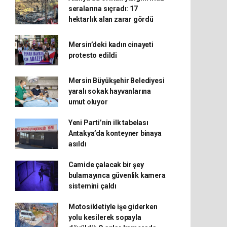
seralarına sıçradı: 17
hektarlık alan zarar gördü
Mersin’deki kadın cinayeti
protesto edildi
Mersin Büyükşehir Belediyesi
yaralı sokak hayvanlarına
umut oluyor
Yeni Parti’nin ilk tabelası
Antakya’da konteyner binaya
asıldı
Camide çalacak bir şey
bulamayınca güvenlik kamera
sistemini çaldı
Motosikletiyle işe giderken
yolu kesilerek sopayla