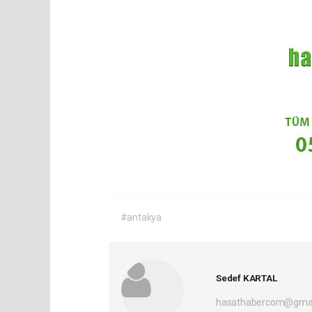
#antakya
Sedef KARTAL
hasathabercom@gmai