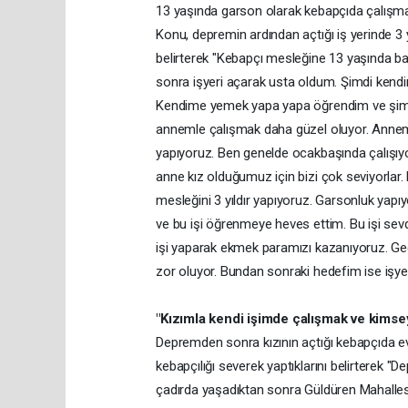
13 yaşında garson olarak kebapçıda çalışm
Konu, depremin ardından açtığı iş yerinde 3 yıl
belirterek "Kebapçı mesleğine 13 yaşında ba
sonra işyeri açarak usta oldum. Şimdi kendi
Kendime yemek yapa yapa öğrendim ve şimdi 
annemle çalışmak daha güzel oluyor. Anneml
yapıyoruz. Ben genelde ocakbaşında çalışıyo
anne kız olduğumuz için bizi çok seviyorlar. 
mesleğini 3 yıldır yapıyoruz. Garsonluk y
ve bu işi öğrenmeye heves ettim. Bu işi sevd
işi yaparak ekmek paramızı kazanıyoruz. Ge
zor oluyor. Bundan sonraki hedefim ise işye
"Kızımla kendi işimde çalışmak ve kims
Depremden sonra kızının açtığı kebapçıda e
kebapçılığı severek yaptıklarını belirterek
çadırda yaşadıktan sonra Güldüren Mahalles