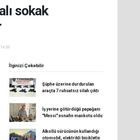
alı sokak
r
 14:39
İlginizi Çekebilir
Şüphe üzerine durdurulan
araçta 7 ruhsatsız silah çıktı
İş yerine götürdüğü papağanı
"Messi" esnafın maskotu oldu
Alkollü sürücünün kullandığı
otomobil, elektrikli bisikletle