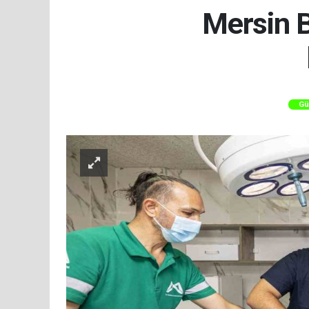
Mersin B
Gü