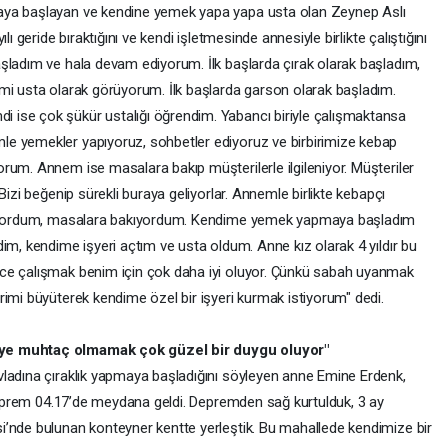
aya başlayan ve kendine yemek yapa yapa usta olan Zeynep Aslı
ı geride bıraktığını ve kendi işletmesinde annesiyle birlikte çalıştığını
şladım ve hala devam ediyorum. İlk başlarda çırak olarak başladım,
mi usta olarak görüyorum. İlk başlarda garson olarak başladım.
ise çok şükür ustalığı öğrendim. Yabancı biriyle çalışmaktansa
e yemekler yapıyoruz, sohbetler ediyoruz ve birbirimize kebap
rum. Annem ise masalara bakıp müşterilerle ilgileniyor. Müşteriler
Bizi beğenip sürekli buraya geliyorlar. Annemle birlikte kebapçı
apıyordum, masalara bakıyordum. Kendime yemek yapmaya başladım
im, kendime işyeri açtım ve usta oldum. Anne kız olarak 4 yıldır bu
ce çalışmak benim için çok daha iyi oluyor. Çünkü sabah uyanmak
rimi büyüterek kendime özel bir işyeri kurmak istiyorum" dedi.
eye muhtaç olmamak çok güzel bir duygu oluyor"
vladına çıraklık yapmaya başladığını söyleyen anne Emine Erdenk,
 "Deprem 04.17’de meydana geldi. Depremden sağ kurtulduk, 3 ay
i’nde bulunan konteyner kentte yerleştik. Bu mahallede kendimize bir