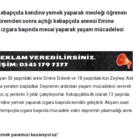
 kebapçıda kendine yemek yaparak mesleği öğrenen
epremden sonra açtığı kebapçıda annesi Emine
de ızgara başında mesai yaparak yaşam mücadelesi
ayan 50 yaşındaki anne Emine Erdenk ve 18 yaşındaki kızı Zeynep Aslı
ata yeniden başladılar. Depremin ardından yaşam mücadelesi vererek
ş yerlerini 3 yıldır çalıştırıyorlar. Kebapçılıkla ilk olarak 13 yaşında
ndine yemek yaparak ızgara başında kendini geliştirdi. Akşam saat
aynı tempoyla ızgara başında mücadele eden depremin yıkamadığı anne
 ekmek paramızı kazanıyoruz"