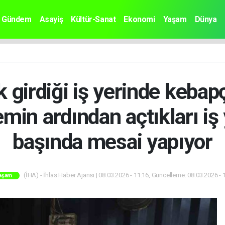
Gündem
Asayiş
Kültür-Sanat
Ekonomi
Yaşam
Dünya
 girdiği iş yerinde kebap
min ardından açtıkları iş 
başında mesai yapıyor
(İHA) - İhlas Haber Ajansı | 08.03.2026 - 11:16, Güncelleme: 08.03.2026 - 
aşam