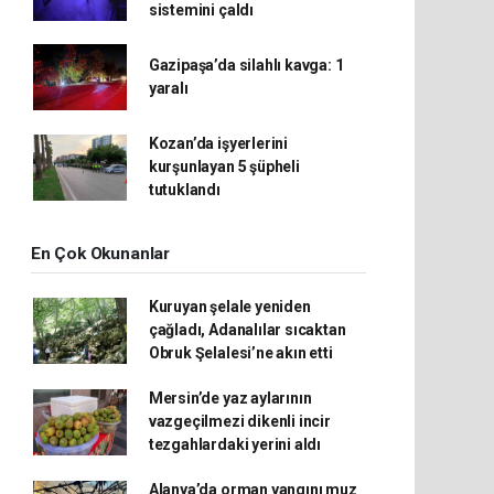
sistemini çaldı
Gazipaşa’da silahlı kavga: 1
yaralı
Kozan’da işyerlerini
kurşunlayan 5 şüpheli
tutuklandı
En Çok Okunanlar
Kuruyan şelale yeniden
çağladı, Adanalılar sıcaktan
Obruk Şelalesi’ne akın etti
Mersin’de yaz aylarının
vazgeçilmezi dikenli incir
tezgahlardaki yerini aldı
Alanya’da orman yangını muz