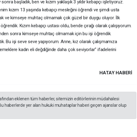
sonra başladık, ben ve kızım yaklaşık 3 yıldır kebapçı işletiyoruz.
enim kızım 13 yaşında kebapçı mesleğini öğrendi ve şimdi usta
şmak ve kimseye muhtaç olmamak çok güzel bir duygu oluyor. İlk
 öğrendik. Kızım kebapçı ustası oldu, bende çırağı olarak çalışıyorum.
en sonra kimseye muhtaç olmamak için bu işi öğrendik.
k. Bu işi seve seve yapıyorum. Anne, kız olarak çalışmamıza
meklere kadın eli değdiğinde daha çok seviyorlar" ifadelerini
HATAY HABERİ
rafından eklenen tüm haberler, sitemizin editörlerinin müdahalesi
Bu haberlerde yer alan hukuki muhataplar haberi geçen ajanslar olup