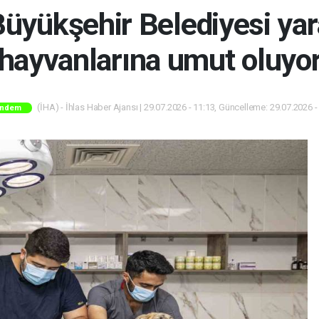
üyükşehir Belediyesi yar
hayvanlarına umut oluyo
(İHA) - İhlas Haber Ajansı | 29.07.2026 - 11:13, Güncelleme: 29.07.2026 -
ndem