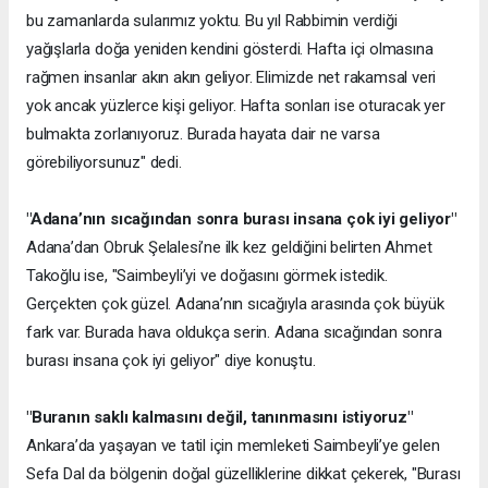
bu zamanlarda sularımız yoktu. Bu yıl Rabbimin verdiği
yağışlarla doğa yeniden kendini gösterdi. Hafta içi olmasına
rağmen insanlar akın akın geliyor. Elimizde net rakamsal veri
yok ancak yüzlerce kişi geliyor. Hafta sonları ise oturacak yer
bulmakta zorlanıyoruz. Burada hayata dair ne varsa
görebiliyorsunuz" dedi.
"Adana’nın sıcağından sonra burası insana çok iyi geliyor"
Adana’dan Obruk Şelalesi’ne ilk kez geldiğini belirten Ahmet
Takoğlu ise, "Saimbeyli’yi ve doğasını görmek istedik.
Gerçekten çok güzel. Adana’nın sıcağıyla arasında çok büyük
fark var. Burada hava oldukça serin. Adana sıcağından sonra
burası insana çok iyi geliyor" diye konuştu.
"Buranın saklı kalmasını değil, tanınmasını istiyoruz"
Ankara’da yaşayan ve tatil için memleketi Saimbeyli’ye gelen
Sefa Dal da bölgenin doğal güzelliklerine dikkat çekerek, "Burası