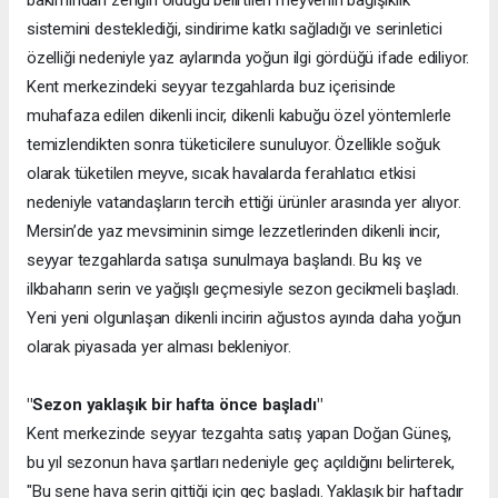
bakımından zengin olduğu belirtilen meyvenin bağışıklık
sistemini desteklediği, sindirime katkı sağladığı ve serinletici
özelliği nedeniyle yaz aylarında yoğun ilgi gördüğü ifade ediliyor.
Kent merkezindeki seyyar tezgahlarda buz içerisinde
muhafaza edilen dikenli incir, dikenli kabuğu özel yöntemlerle
temizlendikten sonra tüketicilere sunuluyor. Özellikle soğuk
olarak tüketilen meyve, sıcak havalarda ferahlatıcı etkisi
nedeniyle vatandaşların tercih ettiği ürünler arasında yer alıyor.
Mersin’de yaz mevsiminin simge lezzetlerinden dikenli incir,
seyyar tezgahlarda satışa sunulmaya başlandı. Bu kış ve
ilkbaharın serin ve yağışlı geçmesiyle sezon gecikmeli başladı.
Yeni yeni olgunlaşan dikenli incirin ağustos ayında daha yoğun
olarak piyasada yer alması bekleniyor.
"Sezon yaklaşık bir hafta önce başladı"
Kent merkezinde seyyar tezgahta satış yapan Doğan Güneş,
bu yıl sezonun hava şartları nedeniyle geç açıldığını belirterek,
"Bu sene hava serin gittiği için geç başladı. Yaklaşık bir haftadır