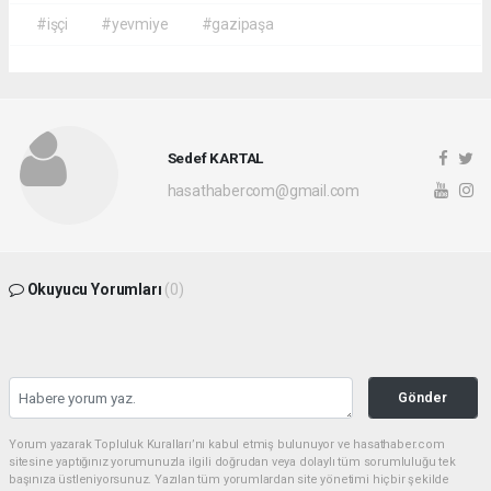
#işçi
#yevmiye
#gazipaşa
Sedef KARTAL
hasathabercom@gmail.com
Okuyucu Yorumları
(0)
Gönder
Yorum yazarak Topluluk Kuralları’nı kabul etmiş bulunuyor ve hasathaber.com
sitesine yaptığınız yorumunuzla ilgili doğrudan veya dolaylı tüm sorumluluğu tek
başınıza üstleniyorsunuz. Yazılan tüm yorumlardan site yönetimi hiçbir şekilde