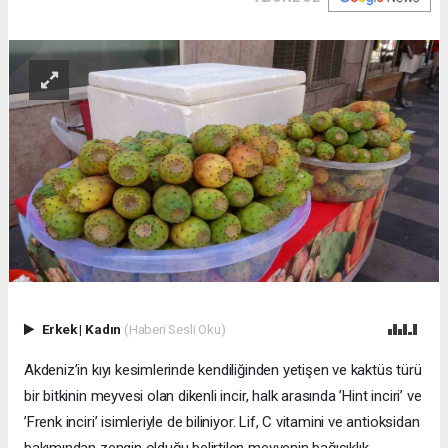
Erkek
|
Kadın
(Haberi Sesli Oku)
Akdeniz’in kıyı kesimlerinde kendiliğinden yetişen ve kaktüs türü
bir bitkinin meyvesi olan dikenli incir, halk arasında ’Hint inciri’ ve
’Frenk inciri’ isimleriyle de biliniyor. Lif, C vitamini ve antioksidan