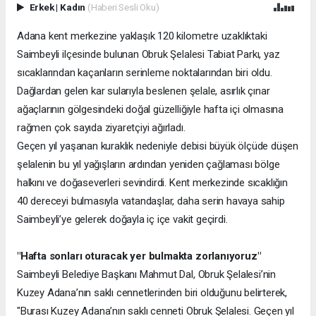
Erkek
|
Kadın
(Haberi Sesli Oku)
Adana kent merkezine yaklaşık 120 kilometre uzaklıktaki
Saimbeyli ilçesinde bulunan Obruk Şelalesi Tabiat Parkı, yaz
sıcaklarından kaçanların serinleme noktalarından biri oldu.
Dağlardan gelen kar sularıyla beslenen şelale, asırlık çınar
ağaçlarının gölgesindeki doğal güzelliğiyle hafta içi olmasına
rağmen çok sayıda ziyaretçiyi ağırladı.
Geçen yıl yaşanan kuraklık nedeniyle debisi büyük ölçüde düşen
şelalenin bu yıl yağışların ardından yeniden çağlaması bölge
halkını ve doğaseverleri sevindirdi. Kent merkezinde sıcaklığın
40 dereceyi bulmasıyla vatandaşlar, daha serin havaya sahip
Saimbeyli’ye gelerek doğayla iç içe vakit geçirdi.
"Hafta sonları oturacak yer bulmakta zorlanıyoruz"
Saimbeyli Belediye Başkanı Mahmut Dal, Obruk Şelalesi’nin
Kuzey Adana’nın saklı cennetlerinden biri olduğunu belirterek,
"Burası Kuzey Adana’nın saklı cenneti Obruk Şelalesi. Geçen yıl