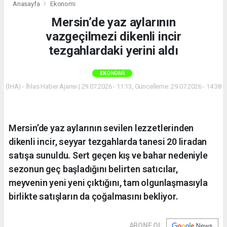
Anasayfa
Ekonomi
Mersin’de yaz aylarının
vazgeçilmezi dikenli incir
tezgahlardaki yerini aldı
EKONOMI
(İHA) - İhlas Haber Ajansı | 29.07.2026 - 11:13, Güncelleme: 29.07.2026 - 14:38
Mersin’de yaz aylarının sevilen lezzetlerinden
dikenli incir, seyyar tezgahlarda tanesi 20 liradan
satışa sunuldu. Sert geçen kış ve bahar nedeniyle
sezonun geç başladığını belirten satıcılar,
meyvenin yeni yeni çıktığını, tam olgunlaşmasıyla
birlikte satışların da çoğalmasını bekliyor.
ABONE OL