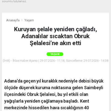
sorumlu tutulamaz.
Anasayfa
Yaşam
Kuruyan şelale yeniden çağladı,
Adanalılar sıcaktan Obruk
Şelalesi’ne akın etti
YAŞAM
(İHA) - İhlas Haber Ajansı | 29.07.2026 - 11:18, Güncelleme: 29.07.2026 - 14:38
Adana’da geçen yıl kuraklık nedeniyle debisi büyük
ölçüde düşerek kuruma noktasına gelen Saimbeyli
ilçesindeki Obruk Şelalesi, bu yıl etkili olan
yağışlarla yeniden çağlamaya başladı. Kent
merkezinde hissedilen hava sıcaklığının 40