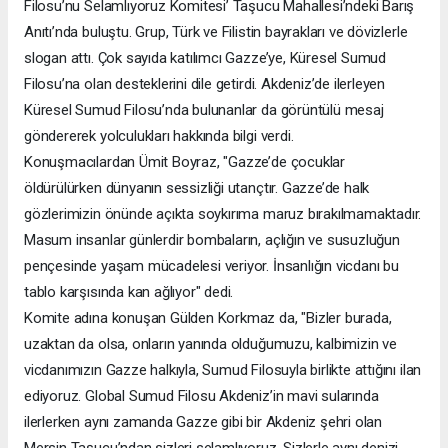
Filosu’nu Selamlıyoruz Komitesi’ Taşucu Mahallesi’ndeki Barış
Anıtı’nda buluştu. Grup, Türk ve Filistin bayrakları ve dövizlerle
slogan attı. Çok sayıda katılımcı Gazze’ye, Küresel Sumud
Filosu’na olan desteklerini dile getirdi. Akdeniz’de ilerleyen
Küresel Sumud Filosu’nda bulunanlar da görüntülü mesaj
göndererek yolculukları hakkında bilgi verdi.
Konuşmacılardan Ümit Boyraz, "Gazze’de çocuklar
öldürülürken dünyanın sessizliği utançtır. Gazze’de halk
gözlerimizin önünde açıkta soykırıma maruz bırakılmamaktadır.
Masum insanlar günlerdir bombaların, açlığın ve susuzluğun
pençesinde yaşam mücadelesi veriyor. İnsanlığın vicdanı bu
tablo karşısında kan ağlıyor" dedi.
Komite adına konuşan Gülden Korkmaz da, "Bizler burada,
uzaktan da olsa, onların yanında olduğumuzu, kalbimizin ve
vicdanımızın Gazze halkıyla, Sumud Filosuyla birlikte attığını ilan
ediyoruz. Global Sumud Filosu Akdeniz’in mavi sularında
ilerlerken aynı zamanda Gazze gibi bir Akdeniz şehri olan
Mersin Taşucu’ndan sizleri selamlıyoruz. Sizlerle aynı denizi