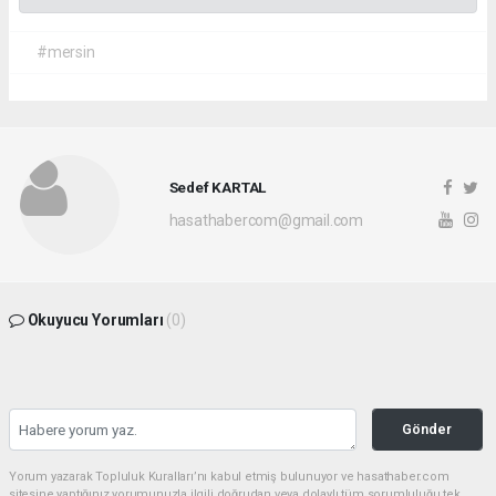
#mersin
Sedef KARTAL
hasathabercom@gmail.com
Okuyucu Yorumları
(0)
Gönder
Yorum yazarak Topluluk Kuralları’nı kabul etmiş bulunuyor ve hasathaber.com
sitesine yaptığınız yorumunuzla ilgili doğrudan veya dolaylı tüm sorumluluğu tek