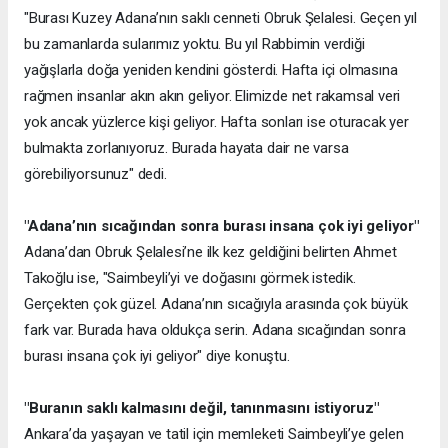
"Burası Kuzey Adana’nın saklı cenneti Obruk Şelalesi. Geçen yıl
bu zamanlarda sularımız yoktu. Bu yıl Rabbimin verdiği
yağışlarla doğa yeniden kendini gösterdi. Hafta içi olmasına
rağmen insanlar akın akın geliyor. Elimizde net rakamsal veri
yok ancak yüzlerce kişi geliyor. Hafta sonları ise oturacak yer
bulmakta zorlanıyoruz. Burada hayata dair ne varsa
görebiliyorsunuz" dedi.
"Adana’nın sıcağından sonra burası insana çok iyi geliyor"
Adana’dan Obruk Şelalesi’ne ilk kez geldiğini belirten Ahmet
Takoğlu ise, "Saimbeyli’yi ve doğasını görmek istedik.
Gerçekten çok güzel. Adana’nın sıcağıyla arasında çok büyük
fark var. Burada hava oldukça serin. Adana sıcağından sonra
burası insana çok iyi geliyor" diye konuştu.
"Buranın saklı kalmasını değil, tanınmasını istiyoruz"
Ankara’da yaşayan ve tatil için memleketi Saimbeyli’ye gelen