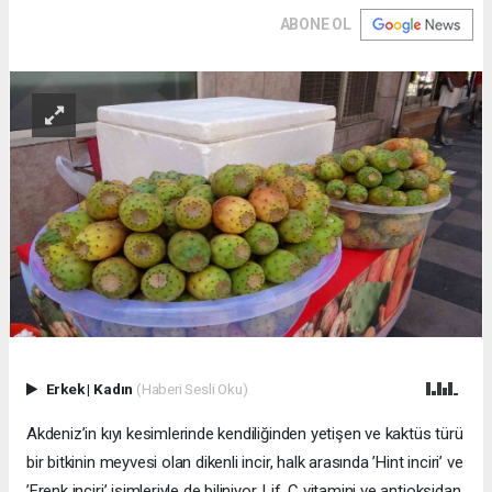
ABONE OL
Erkek
|
Kadın
(Haberi Sesli Oku)
Akdeniz’in kıyı kesimlerinde kendiliğinden yetişen ve kaktüs türü
bir bitkinin meyvesi olan dikenli incir, halk arasında ’Hint inciri’ ve
’Frenk inciri’ isimleriyle de biliniyor. Lif, C vitamini ve antioksidan