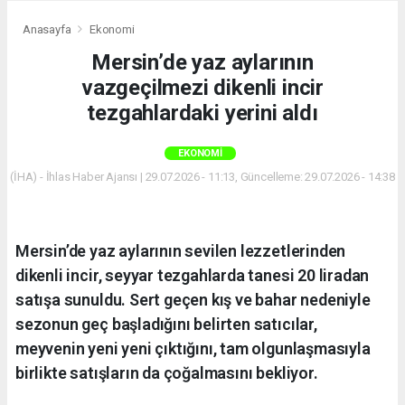
Anasayfa
Ekonomi
Mersin’de yaz aylarının
vazgeçilmezi dikenli incir
tezgahlardaki yerini aldı
EKONOMI
(İHA) - İhlas Haber Ajansı | 29.07.2026 - 11:13, Güncelleme: 29.07.2026 - 14:38
Mersin’de yaz aylarının sevilen lezzetlerinden
dikenli incir, seyyar tezgahlarda tanesi 20 liradan
satışa sunuldu. Sert geçen kış ve bahar nedeniyle
sezonun geç başladığını belirten satıcılar,
meyvenin yeni yeni çıktığını, tam olgunlaşmasıyla
birlikte satışların da çoğalmasını bekliyor.