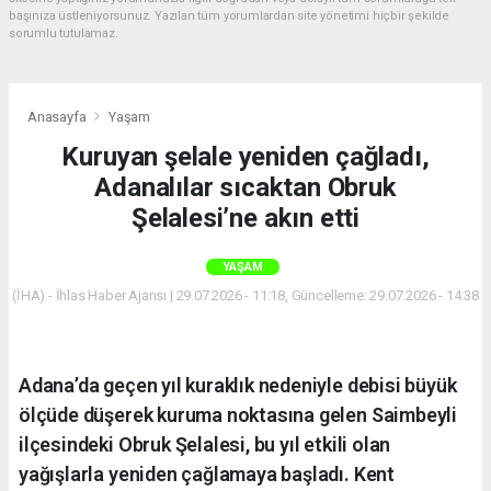
başınıza üstleniyorsunuz. Yazılan tüm yorumlardan site yönetimi hiçbir şekilde
sorumlu tutulamaz.
Anasayfa
Yaşam
Kuruyan şelale yeniden çağladı,
Adanalılar sıcaktan Obruk
Şelalesi’ne akın etti
YAŞAM
(İHA) - İhlas Haber Ajansı | 29.07.2026 - 11:18, Güncelleme: 29.07.2026 - 14:38
Adana’da geçen yıl kuraklık nedeniyle debisi büyük
ölçüde düşerek kuruma noktasına gelen Saimbeyli
ilçesindeki Obruk Şelalesi, bu yıl etkili olan
yağışlarla yeniden çağlamaya başladı. Kent