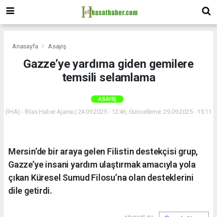
Anasayfa
Asayiş
Gazze’ye yardıma giden gemilere
temsili selamlama
ASAYIŞ
(İHA) - İhlas Haber Ajansı | 24.09.2025 - 12:46, Güncelleme: 29.09.2025 - 15:11
Mersin’de bir araya gelen Filistin destekçisi grup,
Gazze’ye insani yardım ulaştırmak amacıyla yola
çıkan Küresel Sumud Filosu’na olan desteklerini
dile getirdi.