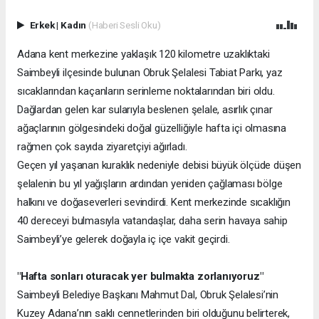
Erkek
|
Kadın
(Haberi Sesli Oku)
Adana kent merkezine yaklaşık 120 kilometre uzaklıktaki
Saimbeyli ilçesinde bulunan Obruk Şelalesi Tabiat Parkı, yaz
sıcaklarından kaçanların serinleme noktalarından biri oldu.
Dağlardan gelen kar sularıyla beslenen şelale, asırlık çınar
ağaçlarının gölgesindeki doğal güzelliğiyle hafta içi olmasına
rağmen çok sayıda ziyaretçiyi ağırladı.
Geçen yıl yaşanan kuraklık nedeniyle debisi büyük ölçüde düşen
şelalenin bu yıl yağışların ardından yeniden çağlaması bölge
halkını ve doğaseverleri sevindirdi. Kent merkezinde sıcaklığın
40 dereceyi bulmasıyla vatandaşlar, daha serin havaya sahip
Saimbeyli’ye gelerek doğayla iç içe vakit geçirdi.
"Hafta sonları oturacak yer bulmakta zorlanıyoruz"
Saimbeyli Belediye Başkanı Mahmut Dal, Obruk Şelalesi’nin
Kuzey Adana’nın saklı cennetlerinden biri olduğunu belirterek,