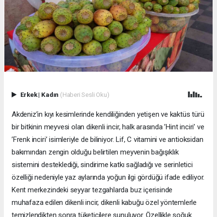
Erkek
|
Kadın
(Haberi Sesli Oku)
Akdeniz’in kıyı kesimlerinde kendiliğinden yetişen ve kaktüs türü
bir bitkinin meyvesi olan dikenli incir, halk arasında ’Hint inciri’ ve
’Frenk inciri’ isimleriyle de biliniyor. Lif, C vitamini ve antioksidan
bakımından zengin olduğu belirtilen meyvenin bağışıklık
sistemini desteklediği, sindirime katkı sağladığı ve serinletici
özelliği nedeniyle yaz aylarında yoğun ilgi gördüğü ifade ediliyor.
Kent merkezindeki seyyar tezgahlarda buz içerisinde
muhafaza edilen dikenli incir, dikenli kabuğu özel yöntemlerle
temizlendikten sonra tüketicilere sunuluyor. Özellikle soğuk