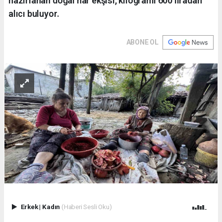
hazırlanan doğal nar ekşisi, kilogramı 600 liradan
alıcı buluyor.
ABONE OL
Erkek
|
Kadın
(Haberi Sesli Oku)