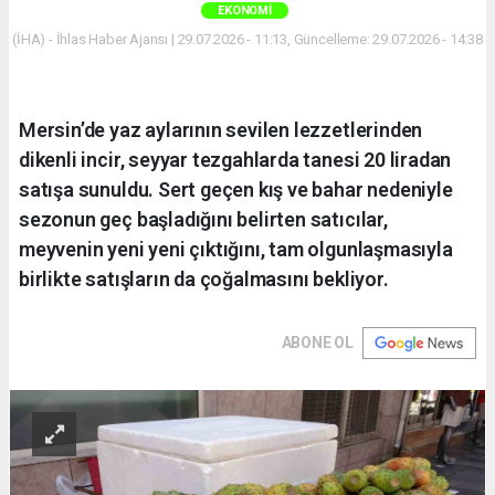
EKONOMI
(İHA) - İhlas Haber Ajansı | 29.07.2026 - 11:13, Güncelleme: 29.07.2026 - 14:38
Mersin’de yaz aylarının sevilen lezzetlerinden
dikenli incir, seyyar tezgahlarda tanesi 20 liradan
satışa sunuldu. Sert geçen kış ve bahar nedeniyle
sezonun geç başladığını belirten satıcılar,
meyvenin yeni yeni çıktığını, tam olgunlaşmasıyla
birlikte satışların da çoğalmasını bekliyor.
ABONE OL