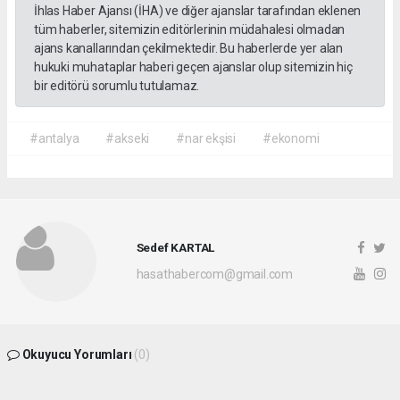
İhlas Haber Ajansı (İHA) ve diğer ajanslar tarafından eklenen
tüm haberler, sitemizin editörlerinin müdahalesi olmadan
ajans kanallarından çekilmektedir. Bu haberlerde yer alan
hukuki muhataplar haberi geçen ajanslar olup sitemizin hiç
bir editörü sorumlu tutulamaz.
#antalya
#akseki
#nar ekşisi
#ekonomi
Sedef KARTAL
hasathabercom@gmail.com
Okuyucu Yorumları
(0)