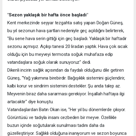
"Sezon yaklaşık bir hafta önce başladı"
Kent merkezinde seyyar tezgahta satış yapan Doğan Güneş,
bu yıl sezonun hava şartları nedeniyle geç açıldığını belirterek,
"Bu sene hava serin gittiği için geç başladı. Yaklaşık bir haftadır
sezonu açmışız. Açılışı tanesi 20 liradan yaptık. Hava çok sıcak
olduğu için bu meyveyi termosta soğuk muhafaza edip
vatandaşlara soğuk olarak sunuyoruz" dedi.
Dikenli incirin sağlık açısından da faydalı olduğunu dile getiren
Güneş, "Yağ yakımına birebirdir. Bağışıklık sistemini güçlendirir,
kalbi korur ve sindirim sistemini destekler. Şu anda talep az.
Meyvenin biraz daha sararması gerekiyor. İnşallah haftaya ilgi
artacaktır" diye konuştu.
Vatandaşlardan Batın Okan ise, "Her yıl bu dönemlerde çıkıyor.
Görüntüsü ve tadıyla insanı cezbeden bir meyve. Özellikle
buzun içinde soğutularak sunulması tadını daha da
güzelleştiriyor. Sağlıklı olduğuna inanıyorum ve sezon boyunca