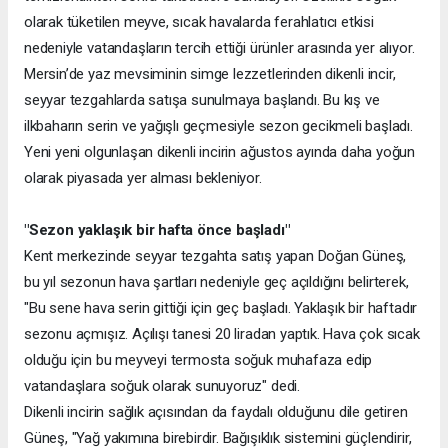
olarak tüketilen meyve, sıcak havalarda ferahlatıcı etkisi
nedeniyle vatandaşların tercih ettiği ürünler arasında yer alıyor.
Mersin’de yaz mevsiminin simge lezzetlerinden dikenli incir,
seyyar tezgahlarda satışa sunulmaya başlandı. Bu kış ve
ilkbaharın serin ve yağışlı geçmesiyle sezon gecikmeli başladı.
Yeni yeni olgunlaşan dikenli incirin ağustos ayında daha yoğun
olarak piyasada yer alması bekleniyor.
"Sezon yaklaşık bir hafta önce başladı"
Kent merkezinde seyyar tezgahta satış yapan Doğan Güneş,
bu yıl sezonun hava şartları nedeniyle geç açıldığını belirterek,
"Bu sene hava serin gittiği için geç başladı. Yaklaşık bir haftadır
sezonu açmışız. Açılışı tanesi 20 liradan yaptık. Hava çok sıcak
olduğu için bu meyveyi termosta soğuk muhafaza edip
vatandaşlara soğuk olarak sunuyoruz" dedi.
Dikenli incirin sağlık açısından da faydalı olduğunu dile getiren
Güneş, "Yağ yakımına birebirdir. Bağışıklık sistemini güçlendirir,