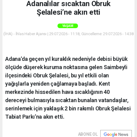
Adanalılar sıcaktan Obruk
Şelalesi’ne akın etti
YAŞAM
(İHA) - İhlas Haber Ajansı | 29.07.2026 - 11:18, Güncelleme: 29.07.2026 - 14:38
Adana’da geçen yıl kuraklık nedeniyle debisi büyük
ölçüde düşerek kuruma noktasına gelen Saimbeyli
ilçesindeki Obruk Şelalesi, bu yıl etkili olan
yağışlarla yeniden çağlamaya başladı. Kent
merkezinde hissedilen hava sıcaklığının 40
dereceyi bulmasıyla sıcaktan bunalan vatandaşlar,
serinlemek için yaklaşık 2 bin rakımlı Obruk Şelalesi
Tabiat Parkı’na akın etti.
ABONE OL