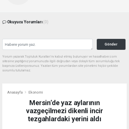
Okuyucu Yorumları
(0)
Gönder
Yorum yazarak Topluluk Kuralları’nı kabul etmiş bulunuyor ve hasathaber.com
sitesine yaptığınız yorumunuzla ilgili doğrudan veya dolaylı tüm sorumluluğu tek
başınıza üstleniyorsunuz. Yazılan tüm yorumlardan site yönetimi hiçbir şekilde
sorumlu tutulamaz.
Anasayfa
Ekonomi
Mersin’de yaz aylarının
vazgeçilmezi dikenli incir
tezgahlardaki yerini aldı