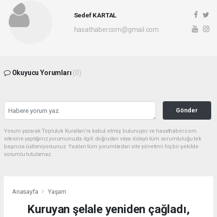
Sedef KARTAL
hasathabercom@gmail.com
Okuyucu Yorumları
(0)
Gönder
Yorum yazarak Topluluk Kuralları’nı kabul etmiş bulunuyor ve hasathaber.com
sitesine yaptığınız yorumunuzla ilgili doğrudan veya dolaylı tüm sorumluluğu tek
başınıza üstleniyorsunuz. Yazılan tüm yorumlardan site yönetimi hiçbir şekilde
sorumlu tutulamaz.
Anasayfa
Yaşam
Kuruyan şelale yeniden çağladı,