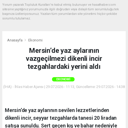
Yorum yazarak Topluluk Kuralları’nı kabul etmiş bulunuyor ve hasathaber.com
sitesine yaptığınız yorumunuzla ilgili doğrudan veya dolaylı tüm sorumluluğu tek
başınıza üstleniyorsunuz. Yazılan tüm yorumlardan site yönetimi hiçbir şekilde
sorumlu tutulamaz.
Anasayfa
Ekonomi
Mersin’de yaz aylarının
vazgeçilmezi dikenli incir
tezgahlardaki yerini aldı
EKONOMI
(İHA) - İhlas Haber Ajansı | 29.07.2026 - 11:13, Güncelleme: 29.07.2026 - 14:38
Mersin’de yaz aylarının sevilen lezzetlerinden
dikenli incir, seyyar tezgahlarda tanesi 20 liradan
satışa sunuldu. Sert geçen kış ve bahar nedeniyle