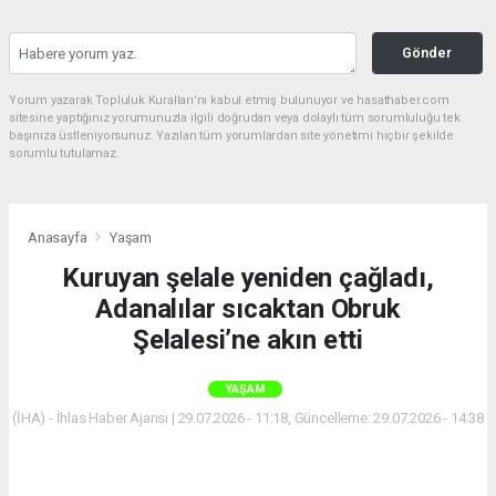
Gönder
Yorum yazarak Topluluk Kuralları’nı kabul etmiş bulunuyor ve hasathaber.com
sitesine yaptığınız yorumunuzla ilgili doğrudan veya dolaylı tüm sorumluluğu tek
başınıza üstleniyorsunuz. Yazılan tüm yorumlardan site yönetimi hiçbir şekilde
sorumlu tutulamaz.
Anasayfa
Yaşam
Kuruyan şelale yeniden çağladı,
Adanalılar sıcaktan Obruk
Şelalesi’ne akın etti
YAŞAM
(İHA) - İhlas Haber Ajansı | 29.07.2026 - 11:18, Güncelleme: 29.07.2026 - 14:38