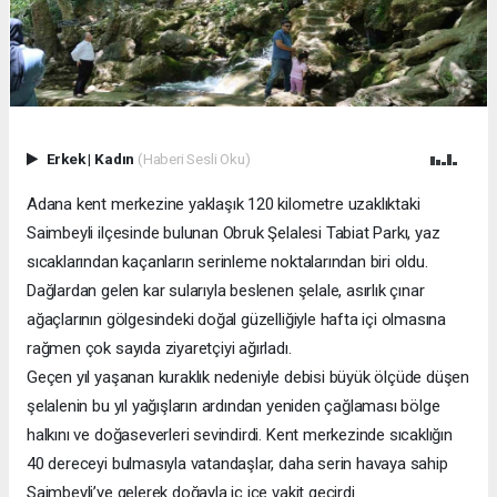
Erkek
|
Kadın
(Haberi Sesli Oku)
Adana kent merkezine yaklaşık 120 kilometre uzaklıktaki
Saimbeyli ilçesinde bulunan Obruk Şelalesi Tabiat Parkı, yaz
sıcaklarından kaçanların serinleme noktalarından biri oldu.
Dağlardan gelen kar sularıyla beslenen şelale, asırlık çınar
ağaçlarının gölgesindeki doğal güzelliğiyle hafta içi olmasına
rağmen çok sayıda ziyaretçiyi ağırladı.
Geçen yıl yaşanan kuraklık nedeniyle debisi büyük ölçüde düşen
şelalenin bu yıl yağışların ardından yeniden çağlaması bölge
halkını ve doğaseverleri sevindirdi. Kent merkezinde sıcaklığın
40 dereceyi bulmasıyla vatandaşlar, daha serin havaya sahip
Saimbeyli’ye gelerek doğayla iç içe vakit geçirdi.