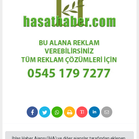
İhlas Haber Ajansı (İHA) ve diğer ajanslar tarafından eklenen