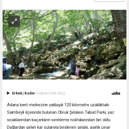
Erkek
|
Kadın
(Haberi Sesli Oku)
Adana kent merkezine yaklaşık 120 kilometre uzaklıktaki
Saimbeyli ilçesinde bulunan Obruk Şelalesi Tabiat Parkı, yaz
sıcaklarından kaçanların serinleme noktalarından biri oldu.
Dağlardan gelen kar sularıyla beslenen şelale, asırlık çınar