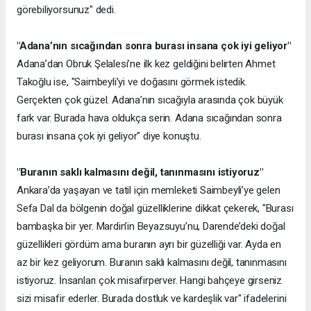
görebiliyorsunuz" dedi.
"Adana’nın sıcağından sonra burası insana çok iyi geliyor"
Adana’dan Obruk Şelalesi’ne ilk kez geldiğini belirten Ahmet
Takoğlu ise, "Saimbeyli’yi ve doğasını görmek istedik.
Gerçekten çok güzel. Adana’nın sıcağıyla arasında çok büyük
fark var. Burada hava oldukça serin. Adana sıcağından sonra
burası insana çok iyi geliyor" diye konuştu.
"Buranın saklı kalmasını değil, tanınmasını istiyoruz"
Ankara’da yaşayan ve tatil için memleketi Saimbeyli’ye gelen
Sefa Dal da bölgenin doğal güzelliklerine dikkat çekerek, "Burası
bambaşka bir yer. Mardin’in Beyazsuyu’nu, Darende’deki doğal
güzellikleri gördüm ama buranın ayrı bir güzelliği var. Ayda en
az bir kez geliyorum. Buranın saklı kalmasını değil, tanınmasını
istiyoruz. İnsanları çok misafirperver. Hangi bahçeye girseniz
sizi misafir ederler. Burada dostluk ve kardeşlik var" ifadelerini