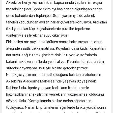
Akseki’de her yıl kış hazırlıkları kapsamında yapılan nar ekşisi
mesaisi başladı. İlçede ekim ayı başlarında olgunlaşan narlar
önce bahçelerden toplanıyor. Sopa yardımıyla dövülerek
taneleri kabuğundan ayrılan narlar çuvallara konuluyor. Ardından
özel yaptırılan küçük şırahanelerde çuvallar tepeleme
yöntemiyle ezilerek nar suyu çıkarılıyor.
Elde edilen nar suyu süzüldükten sonra bakır tavalarda, odun
ateşinde saatlerce kaynatılıyor. Koyulaşıncaya kadar kaynatılan
nar suyu, soğutularak şişelere dolduruluyor ve sofralarda
kullanılmak üzere raflarda yerini alıyor. Kadınlar, tüm bu üretim
sürecini dayanışma usulüyle birlikte gerçekleştiriyor.
Nar ekşisi yapımının zahmetli olduğunu belirten üreticilerden
Akseki’nin Alaçeşme Mahallesi’nde yaşayan 92 yaşındaki
Rahime Uslu, ilçede yaşayan kadınların binbir emekle
hazırladıkları nar ekşilerinin yemeklerin vazgeçilmezi olduğunu
söyledi. Uslu, "Komşularımla birlikte narları ağaçlardan
topluyoruz. Narları kırıp tanelerini leğenlerde biriktiriyoruz, sonra