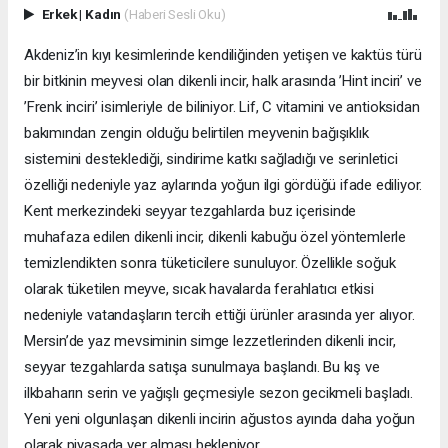
Erkek
|
Kadın
(Haberi Sesli Oku)
Akdeniz’in kıyı kesimlerinde kendiliğinden yetişen ve kaktüs türü
bir bitkinin meyvesi olan dikenli incir, halk arasında ’Hint inciri’ ve
’Frenk inciri’ isimleriyle de biliniyor. Lif, C vitamini ve antioksidan
bakımından zengin olduğu belirtilen meyvenin bağışıklık
sistemini desteklediği, sindirime katkı sağladığı ve serinletici
özelliği nedeniyle yaz aylarında yoğun ilgi gördüğü ifade ediliyor.
Kent merkezindeki seyyar tezgahlarda buz içerisinde
muhafaza edilen dikenli incir, dikenli kabuğu özel yöntemlerle
temizlendikten sonra tüketicilere sunuluyor. Özellikle soğuk
olarak tüketilen meyve, sıcak havalarda ferahlatıcı etkisi
nedeniyle vatandaşların tercih ettiği ürünler arasında yer alıyor.
Mersin’de yaz mevsiminin simge lezzetlerinden dikenli incir,
seyyar tezgahlarda satışa sunulmaya başlandı. Bu kış ve
ilkbaharın serin ve yağışlı geçmesiyle sezon gecikmeli başladı.
Yeni yeni olgunlaşan dikenli incirin ağustos ayında daha yoğun
olarak piyasada yer alması bekleniyor.