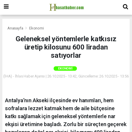
Anasayfa
Ekonomi
Geleneksel yöntemlerle katkısız
üretip kilosunu 600 liradan
satıyorlar
EKONOMI
(İHA) - İhlas Haber Ajansı | 26.10.2025 - 13:42, Güncelleme: 26.10.2025 - 13:56
Antalya’nın Akseki ilçesinde ev hanımları, hem
sofralara lezzet katmak hem de aile bütçesine
katkı sağlamak için geleneksel yöntemlerle nar
ekşisi üretimine başladı. Zorlu bir süreçten geçerek