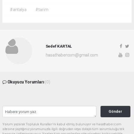
#antalya
#tarım
Sedef KARTAL
hasathabercom@gmail.com
Okuyucu Yorumları
(0)
Gönder
Yorum yazarak Topluluk Kuralları’nı kabul etmiş bulunuyor ve hasathaber.com
sitesine yaptığınız yorumunuzla ilgili doğrudan veya dolaylı tüm sorumluluğu tek
başınıza üstleniyorsunuz. Yazılan tüm yorumlardan site yönetimi hiçbir şekilde