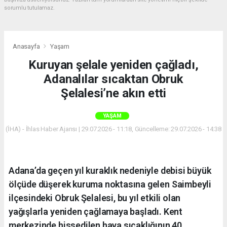
sorumlu tutulamaz.
Anasayfa
Yaşam
Kuruyan şelale yeniden çağladı,
Adanalılar sıcaktan Obruk
Şelalesi’ne akın etti
YAŞAM
(İHA) - İhlas Haber Ajansı | 29.07.2026 - 11:18, Güncelleme: 29.07.2026 - 14:38
Adana’da geçen yıl kuraklık nedeniyle debisi büyük
ölçüde düşerek kuruma noktasına gelen Saimbeyli
ilçesindeki Obruk Şelalesi, bu yıl etkili olan
yağışlarla yeniden çağlamaya başladı. Kent
merkezinde hissedilen hava sıcaklığının 40