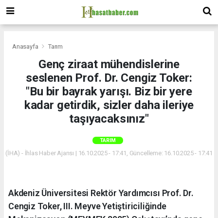
Anasayfa
Tarım
Genç ziraat mühendislerine
seslenen Prof. Dr. Cengiz Toker:
"Bu bir bayrak yarışı. Biz bir yere
kadar getirdik, sizler daha ileriye
taşıyacaksınız"
TARIM
(İHA) - İhlas Haber Ajansı | 16.10.2025 - 17:41, Güncelleme: 16.10.2025 - 17:41
Akdeniz Üniversitesi Rektör Yardımcısı Prof. Dr.
Cengiz Toker, III. Meyve Yetiştiriciliğinde