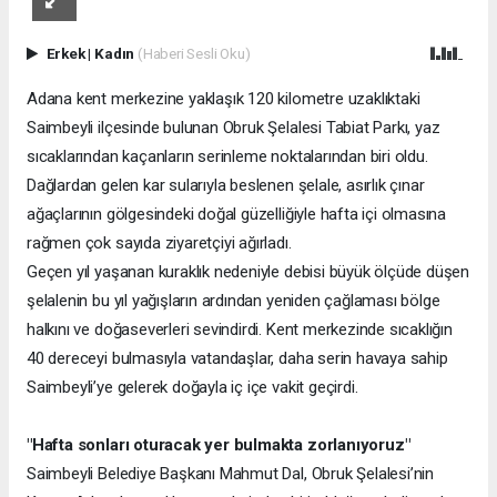
Erkek
|
Kadın
(Haberi Sesli Oku)
Adana kent merkezine yaklaşık 120 kilometre uzaklıktaki
Saimbeyli ilçesinde bulunan Obruk Şelalesi Tabiat Parkı, yaz
sıcaklarından kaçanların serinleme noktalarından biri oldu.
Dağlardan gelen kar sularıyla beslenen şelale, asırlık çınar
ağaçlarının gölgesindeki doğal güzelliğiyle hafta içi olmasına
rağmen çok sayıda ziyaretçiyi ağırladı.
Geçen yıl yaşanan kuraklık nedeniyle debisi büyük ölçüde düşen
şelalenin bu yıl yağışların ardından yeniden çağlaması bölge
halkını ve doğaseverleri sevindirdi. Kent merkezinde sıcaklığın
40 dereceyi bulmasıyla vatandaşlar, daha serin havaya sahip
Saimbeyli’ye gelerek doğayla iç içe vakit geçirdi.
"Hafta sonları oturacak yer bulmakta zorlanıyoruz"
Saimbeyli Belediye Başkanı Mahmut Dal, Obruk Şelalesi’nin