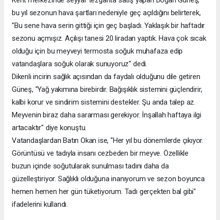
Kent merkezinde seyyar tezgahta satış yapan Doğan Güneş,
bu yıl sezonun hava şartları nedeniyle geç açıldığını belirterek,
"Bu sene hava serin gittiği için geç başladı. Yaklaşık bir haftadır
sezonu açmışız. Açılışı tanesi 20 liradan yaptık. Hava çok sıcak
olduğu için bu meyveyi termosta soğuk muhafaza edip
vatandaşlara soğuk olarak sunuyoruz" dedi.
Dikenli incirin sağlık açısından da faydalı olduğunu dile getiren
Güneş, "Yağ yakımına birebirdir. Bağışıklık sistemini güçlendirir,
kalbi korur ve sindirim sistemini destekler. Şu anda talep az.
Meyvenin biraz daha sararması gerekiyor. İnşallah haftaya ilgi
artacaktır" diye konuştu.
Vatandaşlardan Batın Okan ise, "Her yıl bu dönemlerde çıkıyor.
Görüntüsü ve tadıyla insanı cezbeden bir meyve. Özellikle
buzun içinde soğutularak sunulması tadını daha da
güzelleştiriyor. Sağlıklı olduğuna inanıyorum ve sezon boyunca
hemen hemen her gün tüketiyorum. Tadı gerçekten bal gibi"
ifadelerini kullandı.