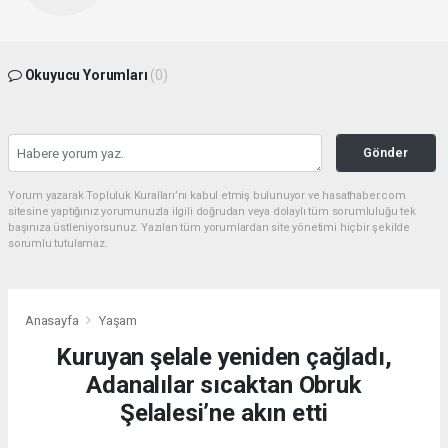
Okuyucu Yorumları
(0)
Gönder
Yorum yazarak Topluluk Kuralları’nı kabul etmiş bulunuyor ve hasathaber.com
sitesine yaptığınız yorumunuzla ilgili doğrudan veya dolaylı tüm sorumluluğu tek
başınıza üstleniyorsunuz. Yazılan tüm yorumlardan site yönetimi hiçbir şekilde
sorumlu tutulamaz.
Anasayfa
Yaşam
Kuruyan şelale yeniden çağladı,
Adanalılar sıcaktan Obruk
Şelalesi’ne akın etti