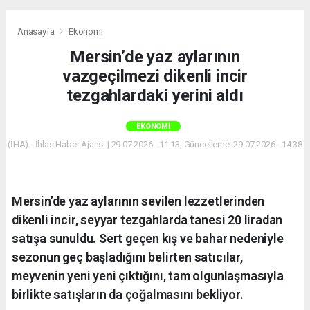
Anasayfa
Ekonomi
Mersin’de yaz aylarının
vazgeçilmezi dikenli incir
tezgahlardaki yerini aldı
EKONOMI
(İHA) - İhlas Haber Ajansı | 29.07.2026 - 11:13, Güncelleme: 29.07.2026 - 14:38
Mersin’de yaz aylarının sevilen lezzetlerinden
dikenli incir, seyyar tezgahlarda tanesi 20 liradan
satışa sunuldu. Sert geçen kış ve bahar nedeniyle
sezonun geç başladığını belirten satıcılar,
meyvenin yeni yeni çıktığını, tam olgunlaşmasıyla
birlikte satışların da çoğalmasını bekliyor.