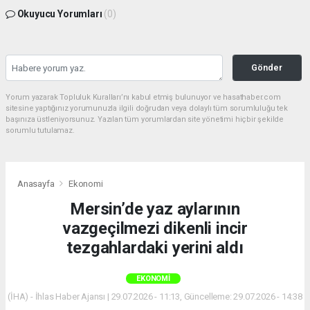
Okuyucu Yorumları
(0)
Gönder
Yorum yazarak Topluluk Kuralları’nı kabul etmiş bulunuyor ve hasathaber.com
sitesine yaptığınız yorumunuzla ilgili doğrudan veya dolaylı tüm sorumluluğu tek
başınıza üstleniyorsunuz. Yazılan tüm yorumlardan site yönetimi hiçbir şekilde
sorumlu tutulamaz.
Anasayfa
Ekonomi
Mersin’de yaz aylarının
vazgeçilmezi dikenli incir
tezgahlardaki yerini aldı
EKONOMI
(İHA) - İhlas Haber Ajansı | 29.07.2026 - 11:13, Güncelleme: 29.07.2026 - 14:38