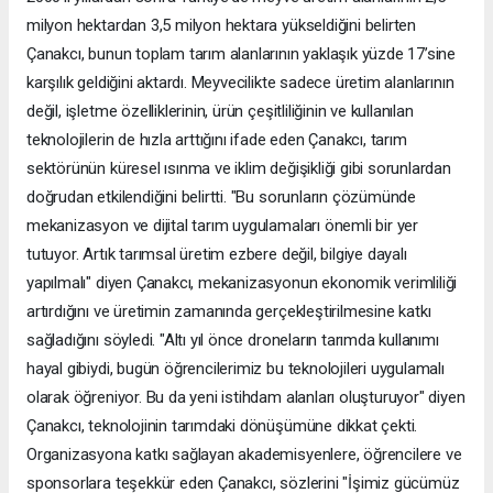
milyon hektardan 3,5 milyon hektara yükseldiğini belirten
Çanakcı, bunun toplam tarım alanlarının yaklaşık yüzde 17’sine
karşılık geldiğini aktardı. Meyvecilikte sadece üretim alanlarının
değil, işletme özelliklerinin, ürün çeşitliliğinin ve kullanılan
teknolojilerin de hızla arttığını ifade eden Çanakcı, tarım
sektörünün küresel ısınma ve iklim değişikliği gibi sorunlardan
doğrudan etkilendiğini belirtti. "Bu sorunların çözümünde
mekanizasyon ve dijital tarım uygulamaları önemli bir yer
tutuyor. Artık tarımsal üretim ezbere değil, bilgiye dayalı
yapılmalı" diyen Çanakcı, mekanizasyonun ekonomik verimliliği
artırdığını ve üretimin zamanında gerçekleştirilmesine katkı
sağladığını söyledi. "Altı yıl önce droneların tarımda kullanımı
hayal gibiydi, bugün öğrencilerimiz bu teknolojileri uygulamalı
olarak öğreniyor. Bu da yeni istihdam alanları oluşturuyor" diyen
Çanakcı, teknolojinin tarımdaki dönüşümüne dikkat çekti.
Organizasyona katkı sağlayan akademisyenlere, öğrencilere ve
sponsorlara teşekkür eden Çanakcı, sözlerini "İşimiz gücümüz