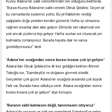
Kuzey Adana’nın saklı cennetlerinden biri olduğunu belirterek,
"Burası Kuzey Adana’nın saklı cenneti Obruk Şelalesi. Geçen yıl
bu zamanlarda sularımız yoktu. Bu yıl Rabbimin verdiği
yağışlarla doğa yeniden kendini gösterdi. Hafta içi olmasına
rağmen insanlar akın akın geliyor. Elimizde net rakamsal veri
yok ancak yüzlerce kişi geliyor. Hafta sonları ise oturacak yer
bulmakta zorlanıyoruz. Burada hayata dair ne varsa
görebiliyorsunuz" dedi.
"Adana’nın sıcağından sonra burası insana çok iyi geliyor"
Adana’dan Obruk Şelalesi’ne ilk kez geldiğini belirten Ahmet
Takoğlu ise, "Saimbeyli’yi ve doğasını görmek istedik.
Gerçekten çok güzel. Adana’nın sıcağıyla arasında çok büyük
fark var. Burada hava oldukça serin. Adana sıcağından sonra
burası insana çok iyi geliyor" diye konuştu.
"Buranın saklı kalmasını değil, tanınmasını istiyoruz"
Ankara’da yaşayan ve tatil için memleketi Saimbeyli’ye gelen