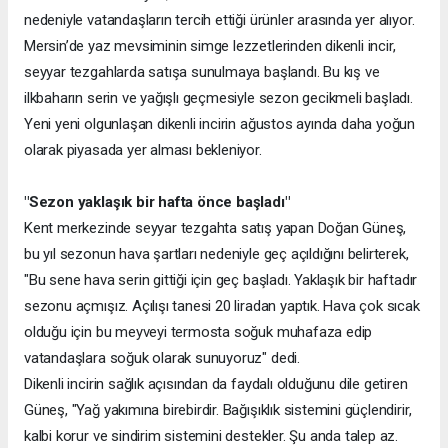
nedeniyle vatandaşların tercih ettiği ürünler arasında yer alıyor.
Mersin’de yaz mevsiminin simge lezzetlerinden dikenli incir,
seyyar tezgahlarda satışa sunulmaya başlandı. Bu kış ve
ilkbaharın serin ve yağışlı geçmesiyle sezon gecikmeli başladı.
Yeni yeni olgunlaşan dikenli incirin ağustos ayında daha yoğun
olarak piyasada yer alması bekleniyor.
"Sezon yaklaşık bir hafta önce başladı"
Kent merkezinde seyyar tezgahta satış yapan Doğan Güneş,
bu yıl sezonun hava şartları nedeniyle geç açıldığını belirterek,
"Bu sene hava serin gittiği için geç başladı. Yaklaşık bir haftadır
sezonu açmışız. Açılışı tanesi 20 liradan yaptık. Hava çok sıcak
olduğu için bu meyveyi termosta soğuk muhafaza edip
vatandaşlara soğuk olarak sunuyoruz" dedi.
Dikenli incirin sağlık açısından da faydalı olduğunu dile getiren
Güneş, "Yağ yakımına birebirdir. Bağışıklık sistemini güçlendirir,
kalbi korur ve sindirim sistemini destekler. Şu anda talep az.