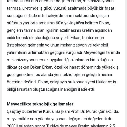
tarımdaki rolünün önemine değinen Erkan, mekanizasyonun
tarımsal üretimde iş gücü yükünü azaltmada büyük bir fırsat
sunduğunu ifade etti. Türkiye’de tarım sektöründe çalışan
nüfusun yaş ortalamasının 60’a yaklaştığını belirten Erkan,
gençlerin tarıma olan ilgisinin azalmasının üretim açısından
ciddi bir risk oluşturduğunu söyledi. Erkan, bu durumun
üstesinden gelmenin yolunun mekanizasyon ve teknoloji
yatırımlarını artırmaktan geçtiğini vurguladı. Meyveciliğin tarımda
mekanizasyonun en az uygulandığı alanlardan biri olduğuna
dikkat çeken Dekan Erkan, özellikle hasat döneminde yüksek iş
gücü gerektiren bu alanda yeni teknolojilerin geliştirilmesinin
önemine değindi. Erkan, çalıştayın bu konuda yeni fikirler ve iş
birliği fırsatları oluşturacağına inandığını ifade etti.
Meyvecilikte teknolojik gelişmeler
Çalıştay Düzenleme Kurulu Başkanı Prof. Dr. Murad Çanakcı da,
meyvecilikte son yıllarda yaşanan değişimleri değerlendirdi.
2000’li yıllardan sonra Türkiye’de meyve üretim alanlarının 2,5