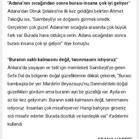
"Adana’nın sıcağından sonra burası insana çok iyi geliyor"
Adana’dan Obruk Şelalesi’ne ilk kez geldiğini belirten Ahmet
Takoğlu ise, "Saimbeyli’yi ve doğasını görmek istedik.
Gerçekten çok güzel. Adana’nın sıcağıyla arasında çok büyük
fark var. Burada hava oldukça serin. Adana sıcağından sonra
burası insana çok iyi geliyor" diye konuştu.
"Buranın saklı kalmasını değil, tanınmasını istiyoruz"
Ankara’da yaşayan ve tatil için memleketi Saimbeyli’ye gelen
Sefa Dal da bölgenin doğal güzelliklerine dikkat çekerek, "Burası
bambaşka bir yer. Mardin’in Beyazsuyu’nu, Darende’deki doğal
güzellikleri gördüm ama buranın ayrı bir güzelliği var. Ayda en
az bir kez geliyorum. Buranın saklı kalmasını değil, tanınmasını
istiyoruz. İnsanları çok misafirperver. Hangi bahçeye girseniz
sizi misafir ederler. Burada dostluk ve kardeşlik var" ifadelerini
kullandı.