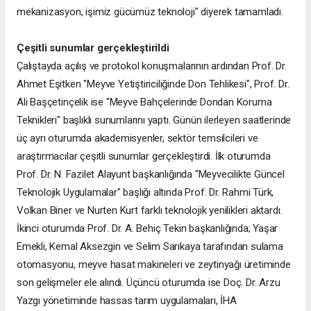
mekanizasyon, işimiz gücümüz teknoloji" diyerek tamamladı.
Çeşitli sunumlar gerçekleştirildi
Çalıştayda açılış ve protokol konuşmalarının ardından Prof. Dr.
Ahmet Eşitken "Meyve Yetiştiriciliğinde Don Tehlikesi", Prof. Dr.
Ali Başçetinçelik ise "Meyve Bahçelerinde Dondan Koruma
Teknikleri" başlıklı sunumlarını yaptı. Günün ilerleyen saatlerinde
üç ayrı oturumda akademisyenler, sektör temsilcileri ve
araştırmacılar çeşitli sunumlar gerçekleştirdi. İlk oturumda
Prof. Dr. N. Fazilet Alayunt başkanlığında "Meyvecilikte Güncel
Teknolojik Uygulamalar" başlığı altında Prof. Dr. Rahmi Türk,
Volkan Biner ve Nurten Kurt farklı teknolojik yenilikleri aktardı.
İkinci oturumda Prof. Dr. A. Behiç Tekin başkanlığında; Yaşar
Emekli, Kemal Aksezgin ve Selim Sarıkaya tarafından sulama
otomasyonu, meyve hasat makineleri ve zeytinyağı üretiminde
son gelişmeler ele alındı. Üçüncü oturumda ise Doç. Dr. Arzu
Yazgı yönetiminde hassas tarım uygulamaları, İHA