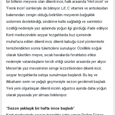
bir bitkinin meyvesi olan dikenli incir, halk arasında ’Hint inciri’ ve
’Frenk inciri’ isimleriyle de biliniyor. Lif, C vitamini ve antioksidan
bakımından zengin olduğu belirtilen meyvenin bağışıklık
sistemini desteklediği, sindirime katkı sağladığı ve serinletici
özelliği nedeniyle yaz aylarında yoğun ilgi gördüğü ifade ediliyor.
Kent merkezindeki seyyar tezgahlarda buz içerisinde
muhafaza edilen dikenli incir, dikenli kabuğu özel yöntemlerle
temizlendikten sonra tüketicilere sunuluyor. Özellikle soğuk
olarak tüketilen meyve, sıcak havalarda ferahlatıcı etkisi
nedeniyle vatandaşların tercih ettiği ürünler arasında yer alıyor.
Mersin’de yaz mevsiminin simge lezzetlerinden dikenli incir,
seyyar tezgahlarda satışa sunulmaya başlandı. Bu kış ve
ilkbaharın serin ve yağışlı geçmesiyle sezon gecikmeli başladı.
Yeni yeni olgunlaşan dikenli incirin ağustos ayında daha yoğun
olarak piyasada yer alması bekleniyor.
"Sezon yaklaşık bir hafta önce başladı"