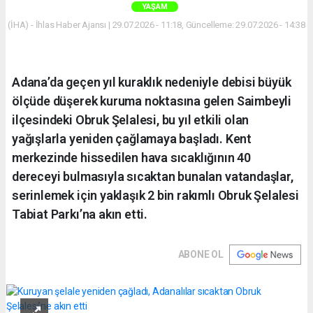
YAŞAM
(İHA) - İhlas Haber Ajansı | 29.07.2026 - 11:18, Güncelleme: 29.07.2026 - 14:38
Adana’da geçen yıl kuraklık nedeniyle debisi büyük
ölçüde düşerek kuruma noktasına gelen Saimbeyli
ilçesindeki Obruk Şelalesi, bu yıl etkili olan
yağışlarla yeniden çağlamaya başladı. Kent
merkezinde hissedilen hava sıcaklığının 40
dereceyi bulmasıyla sıcaktan bunalan vatandaşlar,
serinlemek için yaklaşık 2 bin rakımlı Obruk Şelalesi
Tabiat Parkı’na akın etti.
ABONE OL