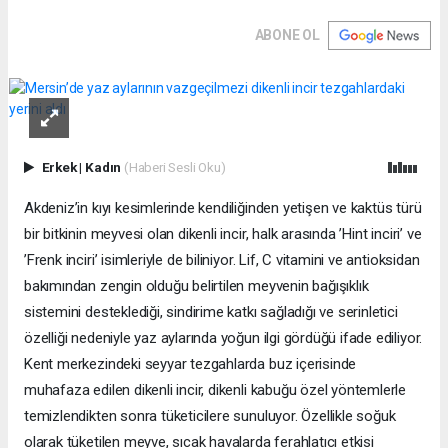
ABONE OL
Erkek
|
Kadın
(Haberi Sesli Oku)
Akdeniz’in kıyı kesimlerinde kendiliğinden yetişen ve kaktüs türü
bir bitkinin meyvesi olan dikenli incir, halk arasında ’Hint inciri’ ve
’Frenk inciri’ isimleriyle de biliniyor. Lif, C vitamini ve antioksidan
bakımından zengin olduğu belirtilen meyvenin bağışıklık
sistemini desteklediği, sindirime katkı sağladığı ve serinletici
özelliği nedeniyle yaz aylarında yoğun ilgi gördüğü ifade ediliyor.
Kent merkezindeki seyyar tezgahlarda buz içerisinde
muhafaza edilen dikenli incir, dikenli kabuğu özel yöntemlerle
temizlendikten sonra tüketicilere sunuluyor. Özellikle soğuk
olarak tüketilen meyve, sıcak havalarda ferahlatıcı etkisi