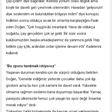
çay içelim’ diye bağırdılar. Aslında yönüm orası değildi ama
böyle bir daveti geri çevirmek istemedim. Havadan ’geliyorum’
diye seslendim ve bulundukları bölgeye indim" diye konuştu.
İndikten sonra oldukça sıcak bir ortamla karşılaştığını ifade
eden Doğan, "Çok hoşgörülü insanlardı. Hava da oldukça
soğuktu, çay gerçekten çok iyi geldi. Bir süre sonra
kulübümüzden başka arkadaşlarımız da yanımıza geldi. Hep
birlikte çay içtik, ardından onlar işlerine devam etti" ifadelerini
kullandı.
"Bu sporu tanıtmak istiyoruz"
Yaşanan durumun kendisi için de sürpriz olduğunu belirten
Doğan, "Genelde indiğimiz yerlerde çocuklar daha çok ilgi
gösterir ama bu kez çok samimi bir davet vardı. Yüksekte
olmama rağmen seslerini bana duyurmayı başardılar. Yamaç
paraşütü ülkemizde henüz çok yaygın bir spor değil. İnsanlar
merak ediyor" dedi.
Türkiye’nin farklı bölgelerinde de benzer güzel yaklaşımlarla