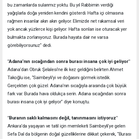
bu zamanlarda sularımız yoktu. Bu yıl Rabbimin verdiği
yağışlarla doğa yeniden kendini gösterdi. Hafta içi olmasına
rağmen insanlar akın akın geliyor. Elimizde net rakamsal veri
yok ancak yüzlerce kişi geliyor. Hafta sonları ise oturacak yer
bulmakta zorlanıyoruz. Burada hayata dair ne varsa
görebiliyorsunuz" dedi.
"Adana’nın sıcağından sonra burası insana çok iyi geliyor"
Adana’dan Obruk Şelalesi’ne ilk kez geldiğini belirten Ahmet
Takoğlu ise, "Saimbeyli’yi ve doğasını görmek istedik.
Gerçekten çok güzel. Adana’nın sıcağıyla arasında çok büyük
fark var. Burada hava oldukça serin. Adana sıcağından sonra
burası insana çok iyi geliyor" diye konuştu.
"Buranın saklı kalmasını değil, tanınmasını istiyoruz"
Ankara’da yaşayan ve tatil için memleketi Saimbeyli’ye gelen
Sefa Dal da bölgenin doğal güzelliklerine dikkat çekerek, "Burası