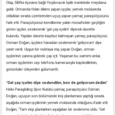
Olay, Silifke ilçesine bağlı Yeşilovacık Işıklı mevkiinde meydana
geldi. Ormanda fidan dikimi yapan işçiler, yemek molasında
oldukları sırada üzerlerinden uçuş yapan yamaç paraşütçüsünü
fark etti. Paraşütçünün kendilerine yakın mesafeden geçtiğini
gören işçiler, seslenerek ’gel çay içelim’ diyerek davette
bulundu. Yapılan davete kayıtsız kalmayan yamaç paraşütçüsü
Osman Doğan, işçilere havadan seslenerek ’geliyorum’ diye
yanıt verdi. Uygun bir noktaya iniş yapan Doğan, orman
işçilerinin yanına giderek çay içti. Yaşanan bu samimi anlar,
orman işçilerinin cep telefonu kamerasıyla kaydedilirken,
görüntüler izleyenleri gülümsetti.
"Gel çay içelim diye seslendiler, ben de geliyorum dedim"
Helix Paragliding Spor Kulübü yamaç paraşütçüsü Osman
Doğan, uçuşun son bölümünde iniş planlaması yaptığı sırada
aşağıda orman işçilerinin yemek molasında olduğunu ifade etti.
Doğan, "Tam inişi planlarken aşağıdan bir seslenme oldu. ’Gel