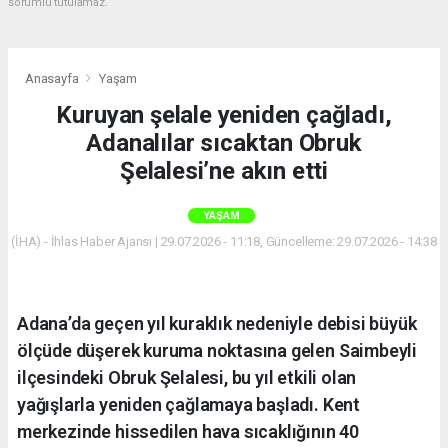
sorumlu tutulamaz.
Anasayfa
Yaşam
Kuruyan şelale yeniden çağladı,
Adanalılar sıcaktan Obruk
Şelalesi’ne akın etti
YAŞAM
(İHA) - İhlas Haber Ajansı | 29.07.2026 - 11:18, Güncelleme: 29.07.2026 - 14:38
Adana’da geçen yıl kuraklık nedeniyle debisi büyük
ölçüde düşerek kuruma noktasına gelen Saimbeyli
ilçesindeki Obruk Şelalesi, bu yıl etkili olan
yağışlarla yeniden çağlamaya başladı. Kent
merkezinde hissedilen hava sıcaklığının 40