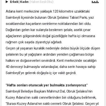
Erkek
|
Kadın
(Haberi Sesli Oku)
Adana kent merkezine yaklaşık 120 kilometre uzaklıktaki
Saimbeyli ilçesinde bulunan Obruk Şelalesi Tabiat Parkı, yaz
sıcaklarından kaçanların serinleme noktalarından biri oldu.
Dağlardan gelen kar sularıyla beslenen şelale, asırlık çınar
ağaçlarının gölgesindeki doğal güzelliğiyle hafta içi olmasına
rağmen çok sayıda ziyaretçiyi ağırladı.
Geçen yıl yaşanan kuraklık nedeniyle debisi büyük ölçüde düşen
şelalenin bu yıl yağışların ardından yeniden çağlaması bölge
halkını ve doğaseverleri sevindirdi. Kent merkezinde sıcaklığın
40 dereceyi bulmasıyla vatandaşlar, daha serin havaya sahip
Saimbeyli’ye gelerek doğayla iç içe vakit geçirdi.
"Hafta sonları oturacak yer bulmakta zorlanıyoruz"
Saimbeyli Belediye Başkanı Mahmut Dal, Obruk Şelalesi’nin
Kuzey Adana’nın saklı cennetlerinden biri olduğunu belirterek,
"Burası Kuzey Adana’nın saklı cenneti Obruk Şelalesi. Geçen yıl