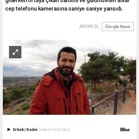
giderken ortaya çıkan samimi ve gülümseten anlar
cep telefonu kamerasına saniye saniye yansıdı.
ABONE OL
Erkek
|
Kadın
(Haberi Sesli Oku)