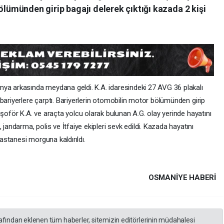
ölümünden girip bagajı delerek çıktığı kazada 2 kişi
mya arkasında meydana geldi. K.A. idaresindeki 27 AVG 36 plakalı
bariyerlere çarptı. Bariyerlerin otomobilin motor bölümünden girip
 şoför K.A. ve araçta yolcu olarak bulunan A.G. olay yerinde hayatını
 jandarma, polis ve İtfaiye ekipleri sevk edildi. Kazada hayatını
stanesi morguna kaldırıldı.
OSMANIYE HABERİ
rafından eklenen tüm haberler, sitemizin editörlerinin müdahalesi