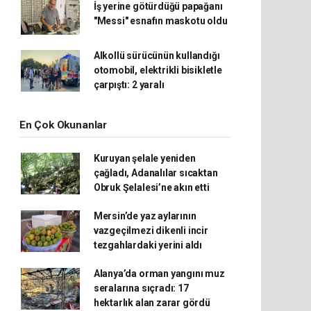
İş yerine götürdüğü papağanı
"Messi" esnafın maskotu oldu
Alkollü sürücünün kullandığı
otomobil, elektrikli bisikletle
çarpıştı: 2 yaralı
En Çok Okunanlar
Kuruyan şelale yeniden
çağladı, Adanalılar sıcaktan
Obruk Şelalesi’ne akın etti
Mersin’de yaz aylarının
vazgeçilmezi dikenli incir
tezgahlardaki yerini aldı
Alanya’da orman yangını muz
seralarına sıçradı: 17
hektarlık alan zarar gördü