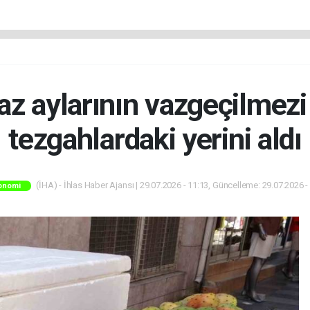
z aylarının vazgeçilmezi 
tezgahlardaki yerini aldı
(İHA) - İhlas Haber Ajansı | 29.07.2026 - 11:13, Güncelleme: 29.07.2026 -
onomi