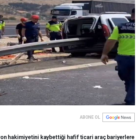
ABONE OL
 hakimiyetini kaybettiği hafif ticari araç bariyerlere