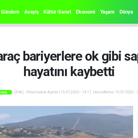
Gündem
Asayiş
Kültür-Sanat
Ekonomi
Yaşam
Dünya
 araç bariyerlere ok gibi sa
hayatını kaybetti
(İHA) - İhlas Haber Ajansı | 15.07.2025 - 14:17, Güncelleme: 15.07.2025 - 
sayiş