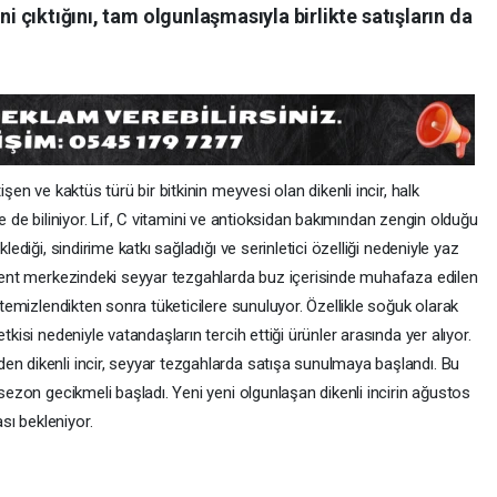
ni çıktığını, tam olgunlaşmasıyla birlikte satışların da
işen ve kaktüs türü bir bitkinin meyvesi olan dikenli incir, halk
riyle de biliniyor. Lif, C vitamini ve antioksidan bakımından zengin olduğu
lediği, sindirime katkı sağladığı ve serinletici özelliği nedeniyle yaz
. Kent merkezindeki seyyar tezgahlarda buz içerisinde muhafaza edilen
e temizlendikten sonra tüketicilere sunuluyor. Özellikle soğuk olarak
tkisi nedeniyle vatandaşların tercih ettiği ürünler arasında yer alıyor.
en dikenli incir, seyyar tezgahlarda satışa sunulmaya başlandı. Bu
 sezon gecikmeli başladı. Yeni yeni olgunlaşan dikenli incirin ağustos
ı bekleniyor.