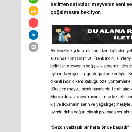
belirten satıcılar, meyvenin yeni ye
çoğalmasını bekliyor.
Akdeniz’in kıyı kesimlerinde kendiliğinden yet
arasında ’Hint inciri’ ve ’Frenk inciri’ isimle
belirtilen meyvenin bağışıklık sistemini destek
aylarında yoğun ilgi gördüğü ifade ediliyor
dikenli incir, dikenli kabuğu özel yöntemlerl
tüketilen meyve, sıcak havalarda ferahlatıcı e
Mersin’de yaz mevsiminin simge lezzetlerind
kış ve ilkbaharın serin ve yağışlı geçmesiyle
ayında daha yoğun olarak piyasada yer almas
"Sezon yaklaşık bir hafta önce başladı"