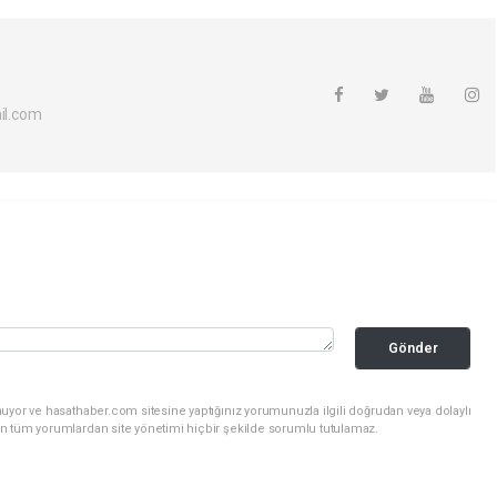
l.com
Gönder
uyor ve hasathaber.com sitesine yaptığınız yorumunuzla ilgili doğrudan veya dolaylı
n tüm yorumlardan site yönetimi hiçbir şekilde sorumlu tutulamaz.