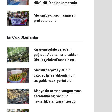
dövüldü: O anlar kamerada
Mersin’deki kadın cinayeti
protesto edildi
En Çok Okunanlar
Kuruyan şelale yeniden
çağladı, Adanalılar sıcaktan
Obruk Şelalesi’ne akın etti
Mersin’de yaz aylarının
vazgeçilmezi dikenli incir
tezgahlardaki yerini aldı
Alanya’da orman yangını muz
seralarına sıçradı: 17
hektarlık alan zarar gördü