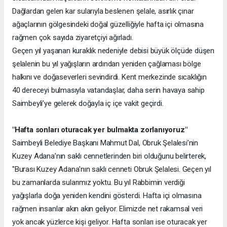
Dağlardan gelen kar sularıyla beslenen şelale, asırlık çınar
ağaçlarının gölgesindeki doğal güzelliğiyle hafta içi olmasına
rağmen çok sayıda ziyaretçiyi ağırladı.
Geçen yıl yaşanan kuraklık nedeniyle debisi büyük ölçüde düşen
şelalenin bu yıl yağışların ardından yeniden çağlaması bölge
halkını ve doğaseverleri sevindirdi. Kent merkezinde sıcaklığın
40 dereceyi bulmasıyla vatandaşlar, daha serin havaya sahip
Saimbeyli’ye gelerek doğayla iç içe vakit geçirdi.
"Hafta sonları oturacak yer bulmakta zorlanıyoruz"
Saimbeyli Belediye Başkanı Mahmut Dal, Obruk Şelalesi’nin
Kuzey Adana’nın saklı cennetlerinden biri olduğunu belirterek,
"Burası Kuzey Adana’nın saklı cenneti Obruk Şelalesi. Geçen yıl
bu zamanlarda sularımız yoktu. Bu yıl Rabbimin verdiği
yağışlarla doğa yeniden kendini gösterdi. Hafta içi olmasına
rağmen insanlar akın akın geliyor. Elimizde net rakamsal veri
yok ancak yüzlerce kişi geliyor. Hafta sonları ise oturacak yer