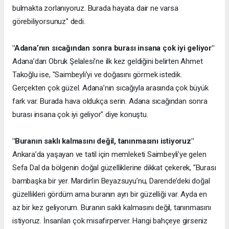
bulmakta zorlanıyoruz. Burada hayata dair ne varsa
görebiliyorsunuz" dedi.
"Adana’nın sıcağından sonra burası insana çok iyi geliyor"
Adana’dan Obruk Şelalesi’ne ilk kez geldiğini belirten Ahmet
Takoğlu ise, "Saimbeyli’yi ve doğasını görmek istedik.
Gerçekten çok güzel. Adana’nın sıcağıyla arasında çok büyük
fark var. Burada hava oldukça serin. Adana sıcağından sonra
burası insana çok iyi geliyor" diye konuştu.
"Buranın saklı kalmasını değil, tanınmasını istiyoruz"
Ankara’da yaşayan ve tatil için memleketi Saimbeyli’ye gelen
Sefa Dal da bölgenin doğal güzelliklerine dikkat çekerek, "Burası
bambaşka bir yer. Mardin’in Beyazsuyu’nu, Darende’deki doğal
güzellikleri gördüm ama buranın ayrı bir güzelliği var. Ayda en
az bir kez geliyorum. Buranın saklı kalmasını değil, tanınmasını
istiyoruz. İnsanları çok misafirperver. Hangi bahçeye girseniz