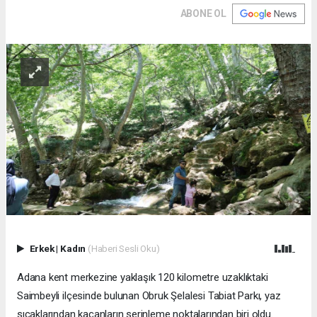
ABONE OL
Erkek
|
Kadın
(Haberi Sesli Oku)
Adana kent merkezine yaklaşık 120 kilometre uzaklıktaki
Saimbeyli ilçesinde bulunan Obruk Şelalesi Tabiat Parkı, yaz
sıcaklarından kaçanların serinleme noktalarından biri oldu.