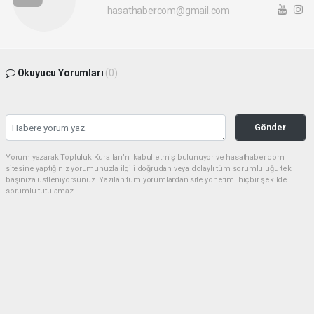
hasathabercom@gmail.com
Okuyucu Yorumları
(0)
Gönder
Yorum yazarak Topluluk Kuralları’nı kabul etmiş bulunuyor ve hasathaber.com
sitesine yaptığınız yorumunuzla ilgili doğrudan veya dolaylı tüm sorumluluğu tek
başınıza üstleniyorsunuz. Yazılan tüm yorumlardan site yönetimi hiçbir şekilde
sorumlu tutulamaz.
haber paketi
haber scripti
haber yazılımı
Tüm hakları saklı tutulmaktadır.Copyright 2026©
Haber Yazılımı:
Web Aksiyon ®