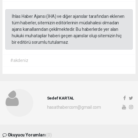
İhlas Haber Ajansı (İHA) ve diğer ajanslar tarafından eklenen
tüm haberler, sitemizin editörlerinin müdahalesi olmadan
ajans kanallarından çekilmektedir. Bu haberlerde yer alan
hukuki muhataplar haberi geçen ajanslar olup sitemizin hiç
bir editörü sorumlu tutulamaz.
#akdeniz
Sedef KARTAL
hasathabercom@gmail.com
Okuyucu Yorumları
(0)