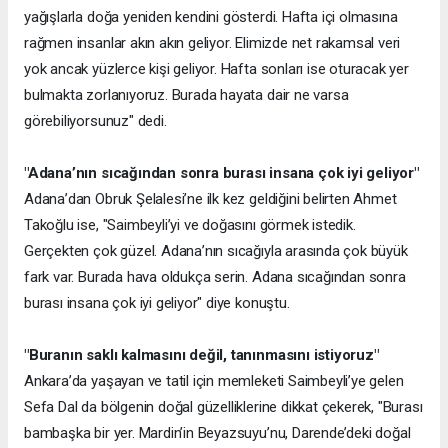
yağışlarla doğa yeniden kendini gösterdi. Hafta içi olmasına
rağmen insanlar akın akın geliyor. Elimizde net rakamsal veri
yok ancak yüzlerce kişi geliyor. Hafta sonları ise oturacak yer
bulmakta zorlanıyoruz. Burada hayata dair ne varsa
görebiliyorsunuz" dedi.
"Adana’nın sıcağından sonra burası insana çok iyi geliyor"
Adana’dan Obruk Şelalesi’ne ilk kez geldiğini belirten Ahmet
Takoğlu ise, "Saimbeyli’yi ve doğasını görmek istedik.
Gerçekten çok güzel. Adana’nın sıcağıyla arasında çok büyük
fark var. Burada hava oldukça serin. Adana sıcağından sonra
burası insana çok iyi geliyor" diye konuştu.
"Buranın saklı kalmasını değil, tanınmasını istiyoruz"
Ankara’da yaşayan ve tatil için memleketi Saimbeyli’ye gelen
Sefa Dal da bölgenin doğal güzelliklerine dikkat çekerek, "Burası
bambaşka bir yer. Mardin’in Beyazsuyu’nu, Darende’deki doğal