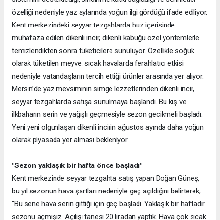
özelliği nedeniyle yaz aylarında yoğun ilgi gördüğü ifade ediliyor.
Kent merkezindeki seyyar tezgahlarda buz içerisinde
muhafaza edilen dikenli incir, dikenli kabuğu özel yöntemlerle
temizlendikten sonra tüketicilere sunuluyor. Özellikle soğuk
olarak tüketilen meyve, sıcak havalarda ferahlatıcı etkisi
nedeniyle vatandaşların tercih ettiği ürünler arasında yer alıyor.
Mersin’de yaz mevsiminin simge lezzetlerinden dikenli incir,
seyyar tezgahlarda satışa sunulmaya başlandı. Bu kış ve
ilkbaharın serin ve yağışlı geçmesiyle sezon gecikmeli başladı.
Yeni yeni olgunlaşan dikenli incirin ağustos ayında daha yoğun
olarak piyasada yer alması bekleniyor.
"Sezon yaklaşık bir hafta önce başladı"
Kent merkezinde seyyar tezgahta satış yapan Doğan Güneş,
bu yıl sezonun hava şartları nedeniyle geç açıldığını belirterek,
"Bu sene hava serin gittiği için geç başladı. Yaklaşık bir haftadır
sezonu açmışız. Açılışı tanesi 20 liradan yaptık. Hava çok sıcak