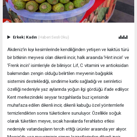
Erkek
|
Kadın
(Haberi Sesli Oku)
Akdeniz’in kıyı kesimlerinde kendiliğinden yetişen ve kaktüs türü
bir bitkinin meyvesi olan dikenli incir, halk arasında ’Hint inciri’ ve
’Frenk inciri’ isimleriyle de biliniyor. Lif, C vitamini ve antioksidan
bakımından zengin olduğu belirtilen meyvenin bağışıklık
sistemini desteklediği, sindirime katkı sağladığı ve serinletici
özelliği nedeniyle yaz aylarında yoğun ilgi gördüğü ifade ediliyor.
Kent merkezindeki seyyar tezgahlarda buz içerisinde
muhafaza edilen dikenli incir, dikenli kabuğu özel yöntemlerle
temizlendikten sonra tüketicilere sunuluyor. Özellikle soğuk
olarak tüketilen meyve, sıcak havalarda ferahlatıcı etkisi
nedeniyle vatandaşların tercih ettiği ürünler arasında yer alıyor.