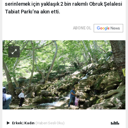
serinlemek için yaklaşık 2 bin rakımlı Obruk Şelalesi
Tabiat Parkı’na akın etti.
ABONE OL
Erkek
|
Kadın
(Haberi Sesli Oku)