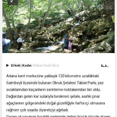
Erkek
|
Kadın
(Haberi Sesli Oku)
Adana kent merkezine yaklaşık 120 kilometre uzaklıktaki
Saimbeyli ilçesinde bulunan Obruk Şelalesi Tabiat Parkı, yaz
sıcaklarından kaçanların serinleme noktalarından biri oldu.
Dağlardan gelen kar sularıyla beslenen şelale, asırlık çınar
ağaçlarının gölgesindeki doğal güzelliğiyle hafta içi olmasına
rağmen çok sayıda ziyaretçiyi ağırladı.
Geçen yıl yaşanan kuraklık nedeniyle debisi büyük ölçüde düşen