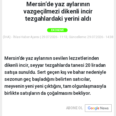
Mersin’de yaz aylarının
vazgeçilmezi dikenli incir
tezgahlardaki yerini aldı
EKONOMI
(İHA) - İhlas Haber Ajansı | 29.07.2026 - 11:13, Güncelleme: 29.07.2026 - 14:38
Mersin’de yaz aylarının sevilen lezzetlerinden
dikenli incir, seyyar tezgahlarda tanesi 20 liradan
satışa sunuldu. Sert geçen kış ve bahar nedeniyle
sezonun geç başladığını belirten satıcılar,
meyvenin yeni yeni çıktığını, tam olgunlaşmasıyla
birlikte satışların da çoğalmasını bekliyor.
ABONE OL