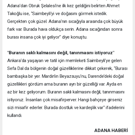
Adana’dan Obruk Şelalesi’ne ilk kez geldiğini belirten Ahmet
Takoğlu ise, "Saimbeyli’yi ve doğasını görmek istedik.
Gerçekten çok güzel. Adana’nın sıcağıyla arasında çok büyük
fark var. Burada hava oldukça serin. Adana sıcağından sonra
burası insana çok iyi geliyor" diye konuştu.
"Buranın saklı kalmasını değil, tanınmasını istiyoruz"
Ankara’da yaşayan ve tatil için memleketi Saimbeyli’ye gelen
Sefa Dal da bölgenin doğal güzelliklerine dikkat çekerek, "Burası
bambaşka bir yer. Mardin’in Beyazsuyu’nu, Darende’deki doğal
güzellikleri gördüm ama buranın ayrı bir güzelliği var. Ayda en
az bir kez geliyorum. Buranın saklı kalmasını değil, tanınmasını
istiyoruz. İnsanları çok misafirperver. Hangi bahçeye girseniz
sizi misafir ederler. Burada dostluk ve kardeşlik var" ifadelerini
kullandı.
ADANA HABERİ