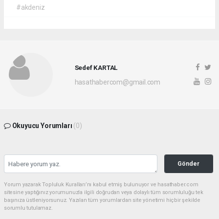
#akdeniz
Sedef KARTAL
hasathabercom@gmail.com
Okuyucu Yorumları
(0)
Gönder
Yorum yazarak Topluluk Kuralları’nı kabul etmiş bulunuyor ve hasathaber.com
sitesine yaptığınız yorumunuzla ilgili doğrudan veya dolaylı tüm sorumluluğu tek
başınıza üstleniyorsunuz. Yazılan tüm yorumlardan site yönetimi hiçbir şekilde
sorumlu tutulamaz.