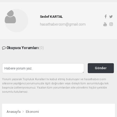
Sedef KARTAL
hasathabercom@gmail.com
Okuyucu Yorumları
(0)
Gönder
Yorum yazarak Topluluk Kuralları’nı kabul etmiş bulunuyor ve hasathaber.com
sitesine yaptığınız yorumunuzla ilgili doğrudan veya dolaylı tüm sorumluluğu tek
başınıza üstleniyorsunuz. Yazılan tüm yorumlardan site yönetimi hiçbir şekilde
sorumlu tutulamaz.
Anasayfa
Ekonomi