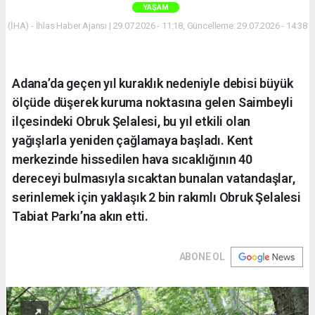
YAŞAM
(İHA) - İhlas Haber Ajansı | 29.07.2026 - 11:18, Güncelleme: 29.07.2026 - 14:38
Adana’da geçen yıl kuraklık nedeniyle debisi büyük
ölçüde düşerek kuruma noktasına gelen Saimbeyli
ilçesindeki Obruk Şelalesi, bu yıl etkili olan
yağışlarla yeniden çağlamaya başladı. Kent
merkezinde hissedilen hava sıcaklığının 40
dereceyi bulmasıyla sıcaktan bunalan vatandaşlar,
serinlemek için yaklaşık 2 bin rakımlı Obruk Şelalesi
Tabiat Parkı’na akın etti.
ABONE OL