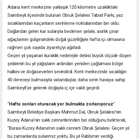
Adana kent merkezine yaklaşık 120 kilometre uzaklıktaki
Saimbeyli ilçesinde bulunan Obruk Şelalesi Tabiat Parkı, yaz
sıcaklarından kaçanların serinleme noktalarından biri oldu.
Dağlardan gelen kar sularıyla beslenen şelale, asırlık çınar
ağaçlarının gölgesindeki doğal güzelliğiyle hafta içi olmasına
rağmen çok sayıda ziyaretçiyi ağırladı.
Geçen yıl yaşanan kuraklık nedeniyle debisi büyük ölçüde düşen
şelalenin bu yıl yağışların ardından yeniden çağlaması bölge
halkını ve doğaseverleri sevindirdi. Kent merkezinde sıcaklığın
40 dereceyi bulmasıyla vatandaşlar, daha serin havaya sahip
Saimbeyli’ye gelerek doğayla iç içe vakit geçirdi.
"Hafta sonları oturacak yer bulmakta zorlanıyoruz"
Saimbeyli Belediye Başkanı Mahmut Dal, Obruk Şelalesi’nin
Kuzey Adana’nın saklı cennetlerinden biri olduğunu belirterek,
"Burası Kuzey Adana’nın saklı cenneti Obruk Şelalesi. Geçen yıl
bu zamanlarda sularımız yoktu. Bu yıl Rabbimin verdiği