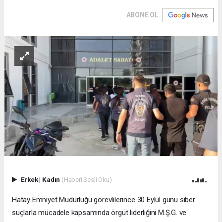
ABONE OL
Erkek
|
Kadın
(Haberi Sesli Oku)
Hatay Emniyet Müdürlüğü görevlilerince 30 Eylül günü siber
suçlarla mücadele kapsamında örgüt liderliğini M.Ş.G. ve