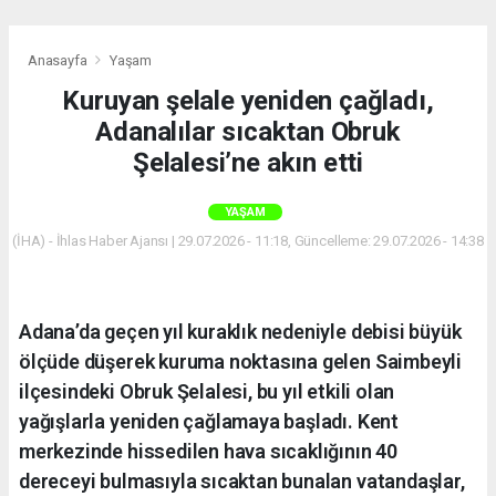
Anasayfa
Yaşam
Kuruyan şelale yeniden çağladı,
Adanalılar sıcaktan Obruk
Şelalesi’ne akın etti
YAŞAM
(İHA) - İhlas Haber Ajansı | 29.07.2026 - 11:18, Güncelleme: 29.07.2026 - 14:38
Adana’da geçen yıl kuraklık nedeniyle debisi büyük
ölçüde düşerek kuruma noktasına gelen Saimbeyli
ilçesindeki Obruk Şelalesi, bu yıl etkili olan
yağışlarla yeniden çağlamaya başladı. Kent
merkezinde hissedilen hava sıcaklığının 40
dereceyi bulmasıyla sıcaktan bunalan vatandaşlar,