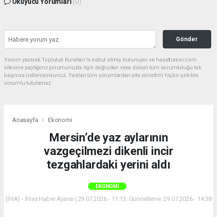
Okuyucu Yorumları
(0)
Gönder
Yorum yazarak Topluluk Kuralları’nı kabul etmiş bulunuyor ve hasathaber.com
sitesine yaptığınız yorumunuzla ilgili doğrudan veya dolaylı tüm sorumluluğu tek
başınıza üstleniyorsunuz. Yazılan tüm yorumlardan site yönetimi hiçbir şekilde
sorumlu tutulamaz.
Anasayfa
Ekonomi
Mersin’de yaz aylarının
vazgeçilmezi dikenli incir
tezgahlardaki yerini aldı
EKONOMI
(İHA) - İhlas Haber Ajansı | 29.07.2026 - 11:13, Güncelleme: 29.07.2026 - 14:38