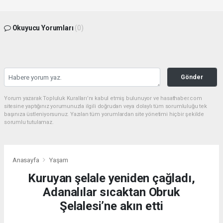
Okuyucu Yorumları
(0)
Gönder
Yorum yazarak Topluluk Kuralları’nı kabul etmiş bulunuyor ve hasathaber.com
sitesine yaptığınız yorumunuzla ilgili doğrudan veya dolaylı tüm sorumluluğu tek
başınıza üstleniyorsunuz. Yazılan tüm yorumlardan site yönetimi hiçbir şekilde
sorumlu tutulamaz.
Anasayfa
Yaşam
Kuruyan şelale yeniden çağladı,
Adanalılar sıcaktan Obruk
Şelalesi’ne akın etti