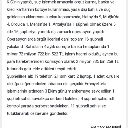
K.G.’nin yaptığı, suç işlemek amacıyla örgüt kurma, banka ve
kredi kartlarının kötüye kullanılması, yasa dışı bahis ve suç
gelirlerinin aklanması suçları kapsamında; Hatay’da 9, Muğla’da
4, Ordu’da 1, Mersin’de 1, Antalya’da 1 şüpheli olmak üzere 5
ilde 16 şüpheliye yönelik eş zamanlı operasyon yapıldı.
Operasyonlarda örgüt liderleri dahil toplam 16 şüpheli
yakalandı. Şahısların 4 aylık süreçte banka hesaplarında 1
milyar 72 milyon 722 bin 522 TL işlem hacmi olduğu, ayrıca bu
para hareketlerinden komisyon olarak 2 milyon 735 bin 258 TL
tutarında gelir elde ettikleri tespit edildi.
Şüphelilere ait; 19 telefon, 21 sim kart, 2 laptop, 1 adet kurusıkı
olduğu değerlendirilen tabanca ele geçirildi. Emniyetteki
işlemlerinin ardından 3 Ekim günü mahkemeye sevk edilen 1
şüpheli şahıs savcılıkça serbest kalırken, 4 şüpheli şahıs adli
kontrol şartıyla serbest bırakılırken, 11 şüpheli şahıs ise
tutuklanarak cezaevine gönderildi.
HATAY HABERİ