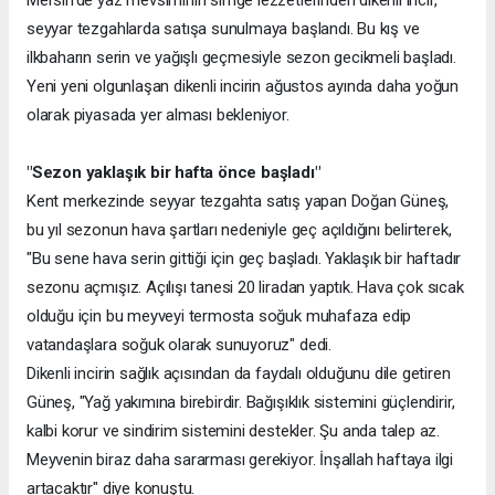
Mersin’de yaz mevsiminin simge lezzetlerinden dikenli incir,
seyyar tezgahlarda satışa sunulmaya başlandı. Bu kış ve
ilkbaharın serin ve yağışlı geçmesiyle sezon gecikmeli başladı.
Yeni yeni olgunlaşan dikenli incirin ağustos ayında daha yoğun
olarak piyasada yer alması bekleniyor.
"Sezon yaklaşık bir hafta önce başladı"
Kent merkezinde seyyar tezgahta satış yapan Doğan Güneş,
bu yıl sezonun hava şartları nedeniyle geç açıldığını belirterek,
"Bu sene hava serin gittiği için geç başladı. Yaklaşık bir haftadır
sezonu açmışız. Açılışı tanesi 20 liradan yaptık. Hava çok sıcak
olduğu için bu meyveyi termosta soğuk muhafaza edip
vatandaşlara soğuk olarak sunuyoruz" dedi.
Dikenli incirin sağlık açısından da faydalı olduğunu dile getiren
Güneş, "Yağ yakımına birebirdir. Bağışıklık sistemini güçlendirir,
kalbi korur ve sindirim sistemini destekler. Şu anda talep az.
Meyvenin biraz daha sararması gerekiyor. İnşallah haftaya ilgi
artacaktır" diye konuştu.