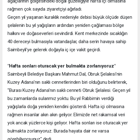
ağaçlarının gölgesindeki doğal güzelliğiyle hafta içi olmasına
rağmen çok sayıda ziyaretçiyi ağırladı.
Geçen yıl yaşanan kuraklık nedeniyle debisi büyük ölçüde düşen
şelalenin bu yıl yağışların ardından yeniden çağlaması bölge
halkını ve doğaseverleri sevindirdi. Kent merkezinde sıcaklığın
40 dereceyi bulmasıyla vatandaşlar, daha serin havaya sahip
Saimbeyli’ye gelerek doğayla iç içe vakit geçirdi.
"Hafta sonları oturacak yer bulmakta zorlanıyoruz"
Saimbeyli Belediye Başkanı Mahmut Dal, Obruk Şelalesi’nin
Kuzey Adana’nın saklı cennetlerinden biri olduğunu belirterek,
"Burası Kuzey Adana’nın saklı cenneti Obruk Şelalesi. Geçen yıl
bu zamanlarda sularımız yoktu. Bu yıl Rabbimin verdiği
yağışlarla doğa yeniden kendini gösterdi. Hafta içi olmasına
rağmen insanlar akın akın geliyor. Elimizde net rakamsal veri
yok ancak yüzlerce kişi geliyor. Hafta sonları ise oturacak yer
bulmakta zorlanıyoruz. Burada hayata dair ne varsa
görebiliyorsunuz" dedi.