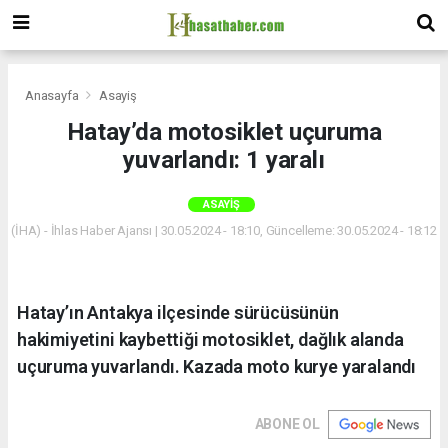
Anasayfa
Asayiş
Hatay’da motosiklet uçuruma
yuvarlandı: 1 yaralı
ASAYIŞ
(İHA) - İhlas Haber Ajansı | 30.05.2024 - 18:10, Güncelleme: 30.05.2024 - 18:12
Hatay’ın Antakya ilçesinde sürücüsünün
hakimiyetini kaybettiği motosiklet, dağlık alanda
uçuruma yuvarlandı. Kazada moto kurye yaralandı
ABONE OL