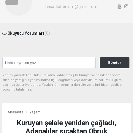
hasathabercom@gmail.com
Okuyucu Yorumları
(0)
Gönder
Yorum yazarak Topluluk Kuralları’nı kabul etmiş bulunuyor ve hasathaber.com
sitesine yaptığınız yorumunuzla ilgili doğrudan veya dolaylı tüm sorumluluğu tek
başınıza üstleniyorsunuz. Yazılan tüm yorumlardan site yönetimi hiçbir şekilde
sorumlu tutulamaz.
Anasayfa
Yaşam
Kuruyan şelale yeniden çağladı,
Adanalılar sıcaktan Obruk