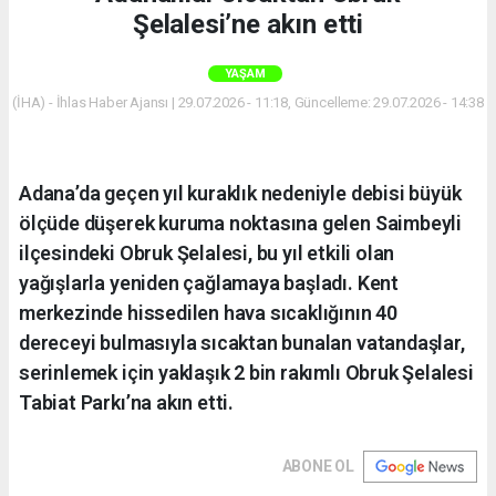
Şelalesi’ne akın etti
YAŞAM
(İHA) - İhlas Haber Ajansı | 29.07.2026 - 11:18, Güncelleme: 29.07.2026 - 14:38
Adana’da geçen yıl kuraklık nedeniyle debisi büyük
ölçüde düşerek kuruma noktasına gelen Saimbeyli
ilçesindeki Obruk Şelalesi, bu yıl etkili olan
yağışlarla yeniden çağlamaya başladı. Kent
merkezinde hissedilen hava sıcaklığının 40
dereceyi bulmasıyla sıcaktan bunalan vatandaşlar,
serinlemek için yaklaşık 2 bin rakımlı Obruk Şelalesi
Tabiat Parkı’na akın etti.
ABONE OL