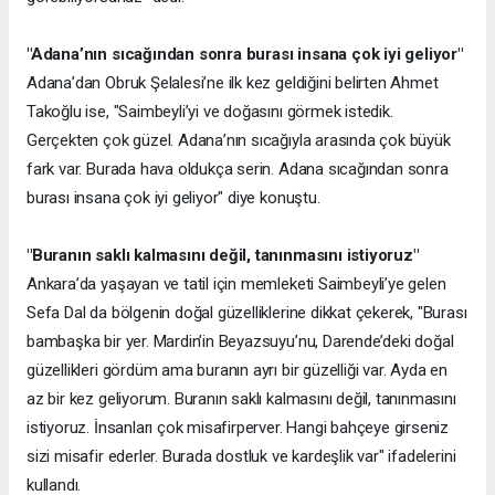
"Adana’nın sıcağından sonra burası insana çok iyi geliyor"
Adana’dan Obruk Şelalesi’ne ilk kez geldiğini belirten Ahmet
Takoğlu ise, "Saimbeyli’yi ve doğasını görmek istedik.
Gerçekten çok güzel. Adana’nın sıcağıyla arasında çok büyük
fark var. Burada hava oldukça serin. Adana sıcağından sonra
burası insana çok iyi geliyor" diye konuştu.
"Buranın saklı kalmasını değil, tanınmasını istiyoruz"
Ankara’da yaşayan ve tatil için memleketi Saimbeyli’ye gelen
Sefa Dal da bölgenin doğal güzelliklerine dikkat çekerek, "Burası
bambaşka bir yer. Mardin’in Beyazsuyu’nu, Darende’deki doğal
güzellikleri gördüm ama buranın ayrı bir güzelliği var. Ayda en
az bir kez geliyorum. Buranın saklı kalmasını değil, tanınmasını
istiyoruz. İnsanları çok misafirperver. Hangi bahçeye girseniz
sizi misafir ederler. Burada dostluk ve kardeşlik var" ifadelerini
kullandı.