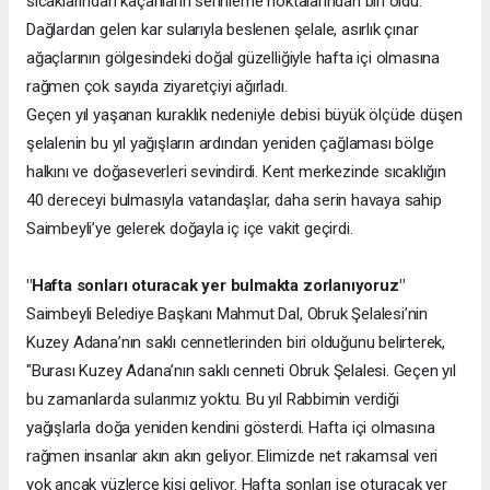
sıcaklarından kaçanların serinleme noktalarından biri oldu.
Dağlardan gelen kar sularıyla beslenen şelale, asırlık çınar
ağaçlarının gölgesindeki doğal güzelliğiyle hafta içi olmasına
rağmen çok sayıda ziyaretçiyi ağırladı.
Geçen yıl yaşanan kuraklık nedeniyle debisi büyük ölçüde düşen
şelalenin bu yıl yağışların ardından yeniden çağlaması bölge
halkını ve doğaseverleri sevindirdi. Kent merkezinde sıcaklığın
40 dereceyi bulmasıyla vatandaşlar, daha serin havaya sahip
Saimbeyli’ye gelerek doğayla iç içe vakit geçirdi.
"Hafta sonları oturacak yer bulmakta zorlanıyoruz"
Saimbeyli Belediye Başkanı Mahmut Dal, Obruk Şelalesi’nin
Kuzey Adana’nın saklı cennetlerinden biri olduğunu belirterek,
"Burası Kuzey Adana’nın saklı cenneti Obruk Şelalesi. Geçen yıl
bu zamanlarda sularımız yoktu. Bu yıl Rabbimin verdiği
yağışlarla doğa yeniden kendini gösterdi. Hafta içi olmasına
rağmen insanlar akın akın geliyor. Elimizde net rakamsal veri
yok ancak yüzlerce kişi geliyor. Hafta sonları ise oturacak yer