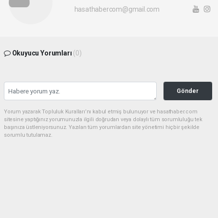
hasathabercom@gmail.com
Okuyucu Yorumları
(0)
Gönder
Yorum yazarak Topluluk Kuralları’nı kabul etmiş bulunuyor ve hasathaber.com
sitesine yaptığınız yorumunuzla ilgili doğrudan veya dolaylı tüm sorumluluğu tek
başınıza üstleniyorsunuz. Yazılan tüm yorumlardan site yönetimi hiçbir şekilde
sorumlu tutulamaz.
haber paketi
haber scripti
haber yazılımı
Tüm hakları saklı tutulmaktadır.Copyright 2026©
Haber Yazılımı:
Web Aksiyon ®