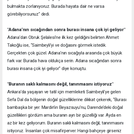
bulmakta zorlanıyoruz. Burada hayata dair ne varsa
görebiliyorsunuz" dedi.
"Adana’nın sıcağından sonra burası insana çok iyi geliyor"
Adana’dan Obruk Şelalesi’ne ilk kez geldiğini belirten Ahmet
Takoğlu ise, "Saimbeyli’yi ve doğasını görmek istedik.
Gerçekten çok güzel. Adana’nın sıcağıyla arasında çok büyük
fark var. Burada hava oldukça serin. Adana sıcağından sonra
burası insana çok iyi geliyor" diye konuştu.
"Buranın saklı kalmasını değil, tanınmasını istiyoruz"
Ankara’da yaşayan ve tatil için memleketi Saimbeyli’ye gelen
Sefa Dal da bölgenin doğal güzelliklerine dikkat çekerek, "Burası
bambaşka bir yer. Mardin’in Beyazsuyu’nu, Darende’deki doğal
güzellikleri gördüm ama buranın ayrı bir güzelliği var. Ayda en
az bir kez geliyorum. Buranın saklı kalmasını değil, tanınmasını
istiyoruz. İnsanları çok misafirperver. Hangi bahçeye girseniz