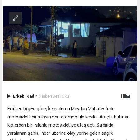
Erkek
|
Kadın
(Haberi Sesli Oku)
Edinilen bilgiye göre, İskenderun Meydan Mahallesi’nde
motosikletli bir şahsın önü otomobil ile kesildi. Araçta bulunan
kişilerden biri, silahla motosikletliye ateş açtı. Saldırıda
yaralanan şahıs, ihbar üzerine olay yerine gelen sağlık