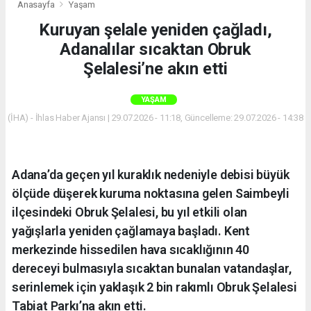
Anasayfa
Yaşam
Kuruyan şelale yeniden çağladı,
Adanalılar sıcaktan Obruk
Şelalesi’ne akın etti
YAŞAM
(İHA) - İhlas Haber Ajansı | 29.07.2026 - 11:18, Güncelleme: 29.07.2026 - 14:38
Adana’da geçen yıl kuraklık nedeniyle debisi büyük
ölçüde düşerek kuruma noktasına gelen Saimbeyli
ilçesindeki Obruk Şelalesi, bu yıl etkili olan
yağışlarla yeniden çağlamaya başladı. Kent
merkezinde hissedilen hava sıcaklığının 40
dereceyi bulmasıyla sıcaktan bunalan vatandaşlar,
serinlemek için yaklaşık 2 bin rakımlı Obruk Şelalesi
Tabiat Parkı’na akın etti.