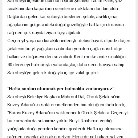
Saimbeyli ilçesinde bulunan Obruk Şelalesi Tabiat Parkı, yaz
sıcaklarından kaçanların serinleme noktalarından biri oldu.
Dağlardan gelen kar sularıyla beslenen şelale, asırlık çınar
ağaçlarının gölgesindeki doğal güzelliğiyle hafta içi olmasına
rağmen çok sayıda ziyaretçiyi ağırladı.
Geçen yıl yaşanan kuraklık nedeniyle debisi büyük ölçüde düşen
şelalenin bu yıl yağışların ardından yeniden çağlaması bölge
halkını ve doğaseverleri sevindirdi. Kent merkezinde sıcaklığın
40 dereceyi bulmasıyla vatandaşlar, daha serin havaya sahip
Saimbeyli’ye gelerek doğayla iç içe vakit geçirdi.
"Hafta sonları oturacak yer bulmakta zorlanıyoruz"
Saimbeyli Belediye Başkanı Mahmut Dal, Obruk Şelalesi’nin
Kuzey Adana’nın saklı cennetlerinden biri olduğunu belirterek,
"Burası Kuzey Adana’nın saklı cenneti Obruk Şelalesi. Geçen yıl
bu zamanlarda sularımız yoktu. Bu yıl Rabbimin verdiği
yağışlarla doğa yeniden kendini gösterdi. Hafta içi olmasına
rağmen insanlar akın akın geliyor. Elimizde net rakamsal veri