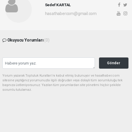
Sedef KARTAL
hasathabercom@gmail.com
Okuyucu Yorumları
(0)
Gönder
Yorum yazarak Topluluk Kuralları’nı kabul etmiş bulunuyor ve hasathaber.com
sitesine yaptığınız yorumunuzla ilgili doğrudan veya dolaylı tüm sorumluluğu tek
başınıza üstleniyorsunuz. Yazılan tüm yorumlardan site yönetimi hiçbir şekilde
sorumlu tutulamaz.
haber paketi
haber scripti
haber yazılımı
Tüm hakları saklı tutulmaktadır.Copyright 2026©