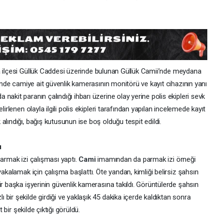
a
ilçesi Güllük Caddesi üzerinde bulunan Güllük Camii’nde meydana
rinde camiye ait güvenlik kamerasının monitörü ve kayıt cihazının yanı
akit paranın çalındığı ihbarı üzerine olay yerine polis ekipleri sevk
lirlenen olayla ilgili polis ekipleri tarafından yapılan incelemede kayıt
alındığı, bağış kutusunun ise boş olduğu tespit edildi.
ı
parmak izi çalışması yaptı.
Cami
imamından da parmak izi örneği
yakalamak için çalışma başlattı. Öte yandan, kimliği belirsiz şahsın
ir başka işyerinin güvenlik kamerasına takıldı. Görüntülerde şahsın
bir şekilde girdiği ve yaklaşık 45 dakika içerde kaldıktan sonra
t bir şekilde çıktığı görüldü.