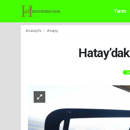
Tarım
Anasayfa
Asayiş
Hatay’daki
A