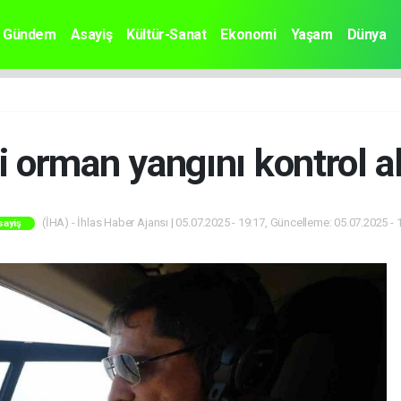
Gündem
Asayiş
Kültür-Sanat
Ekonomi
Yaşam
Dünya
 orman yangını kontrol al
(İHA) - İhlas Haber Ajansı | 05.07.2025 - 19:17, Güncelleme: 05.07.2025 - 
sayiş