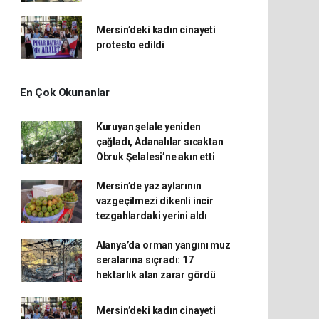
Mersin’deki kadın cinayeti
protesto edildi
En Çok Okunanlar
Kuruyan şelale yeniden
çağladı, Adanalılar sıcaktan
Obruk Şelalesi’ne akın etti
Mersin’de yaz aylarının
vazgeçilmezi dikenli incir
tezgahlardaki yerini aldı
Alanya’da orman yangını muz
seralarına sıçradı: 17
hektarlık alan zarar gördü
Mersin’deki kadın cinayeti