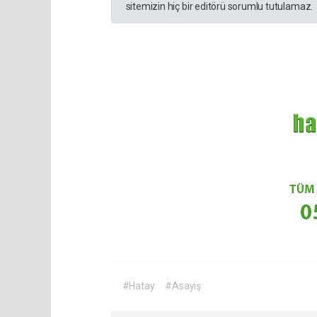
sitemizin hiç bir editörü sorumlu tutulamaz.
#Hatay
#Asayiş