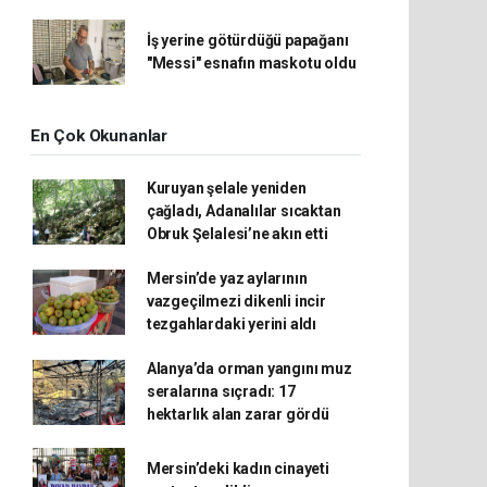
İş yerine götürdüğü papağanı
"Messi" esnafın maskotu oldu
En Çok Okunanlar
Kuruyan şelale yeniden
çağladı, Adanalılar sıcaktan
Obruk Şelalesi’ne akın etti
Mersin’de yaz aylarının
vazgeçilmezi dikenli incir
tezgahlardaki yerini aldı
Alanya’da orman yangını muz
seralarına sıçradı: 17
hektarlık alan zarar gördü
Mersin’deki kadın cinayeti