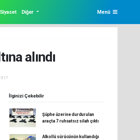
Siyaset
Diğer
Menü
tına alındı
19:17
İlginizi Çekebilir
Şüphe üzerine durdurulan
araçta 7 ruhsatsız silah çıktı
Alkollü sürücünün kullandığı