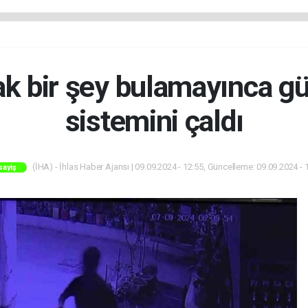
k bir şey bulamayınca g
sistemini çaldı
(İHA) - İhlas Haber Ajansı | 09.09.2024 - 12:55, Güncelleme: 09.09.2024 - 
sayiş