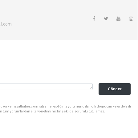
l.com
Gönder
uyor ve hasathaber.com sitesine yaptığınız yorumunuzla ilgili doğrudan veya dolaylı
n tüm yorumlardan site yönetimi hiçbir şekilde sorumlu tutulamaz.