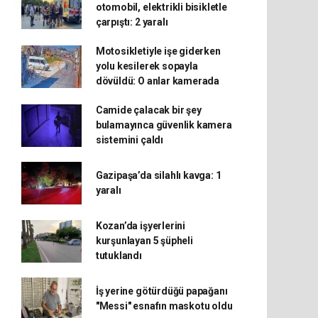
otomobil, elektrikli bisikletle
çarpıştı: 2 yaralı
Motosikletiyle işe giderken
yolu kesilerek sopayla
dövüldü: O anlar kamerada
Camide çalacak bir şey
bulamayınca güvenlik kamera
sistemini çaldı
Gazipaşa’da silahlı kavga: 1
yaralı
Kozan’da işyerlerini
kurşunlayan 5 şüpheli
tutuklandı
İş yerine götürdüğü papağanı
"Messi" esnafın maskotu oldu