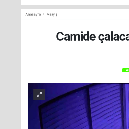
Anasayfa
Asayiş
Camide çalaca
A