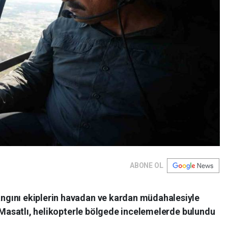
ABONE OL
gını ekiplerin havadan ve kardan müdahalesiyle
a Masatlı, helikopterle bölgede incelemelerde bulundu