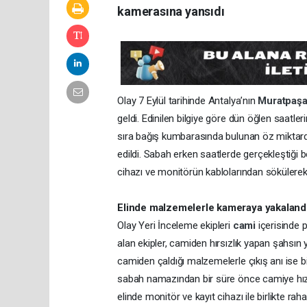
kamerasına yansıdı
Olay 7 Eylül tarihinde Antalya’nın
Muratpaş
geldi. Edinilen bilgiye göre dün öğlen saatle
sıra bağış kumbarasında bulunan öz miktarda n
edildi. Sabah erken saatlerde gerçekleştiği be
cihazı ve monitörün kablolarından sökülerek 
Elinde malzemelerle kameraya yakaland
Olay Yeri İnceleme ekipleri
cami
içerisinde 
alan ekipler, camiden hırsızlık yapan şahsın 
camiden çaldığı malzemelerle çıkış anı ise b
sabah namazından bir süre önce camiye hızlı 
elinde monitör ve kayıt cihazı ile birlikte raha