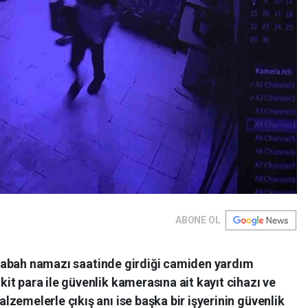
ABONE OL
şi sabah namazı saatinde girdiği camiden yardım
t para ile güvenlik kamerasına ait kayıt cihazı ve
zemelerle çıkış anı ise başka bir işyerinin güvenlik