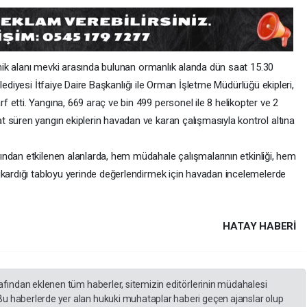
iknik alanı mevki arasında bulunan ormanlık alanda dün saat 15.30
ediyesi İtfaiye Daire Başkanlığı ile Orman İşletme Müdürlüğü ekipleri,
etti. Yangına, 669 araç ve bin 499 personel ile 8 helikopter ve 2
 süren yangın ekiplerin havadan ve karan çalışmasıyla kontrol altına
ından etkilenen alanlarda, hem müdahale çalışmalarının etkinliği, hem
ıkardığı tabloyu yerinde değerlendirmek için havadan incelemelerde
HATAY HABERİ
rafından eklenen tüm haberler, sitemizin editörlerinin müdahalesi
Bu haberlerde yer alan hukuki muhataplar haberi geçen ajanslar olup