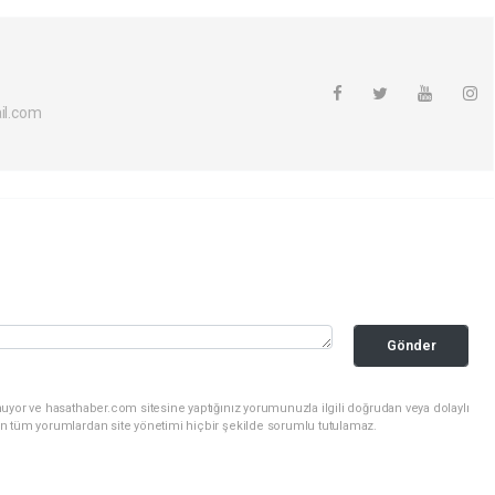
l.com
Gönder
uyor ve hasathaber.com sitesine yaptığınız yorumunuzla ilgili doğrudan veya dolaylı
n tüm yorumlardan site yönetimi hiçbir şekilde sorumlu tutulamaz.