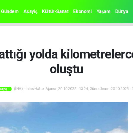
Gündem
Asayiş
Kültür-Sanat
Ekonomi
Yaşam
Dünya
ttığı yolda kilometreler
oluştu
(İHA) - İhlas Haber Ajansı | 20.10.2025 - 13:24, Güncelleme: 20.10.2025 - 
sayiş