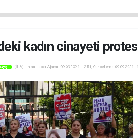
eki kadın cinayeti protes
(İHA) - İhlas Haber Ajansı | 09.09.2024 - 12:51, Güncelleme: 09.09.2024 - 
sayiş