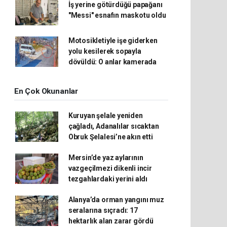
İş yerine götürdüğü papağanı
"Messi" esnafın maskotu oldu
Motosikletiyle işe giderken
yolu kesilerek sopayla
dövüldü: O anlar kamerada
En Çok Okunanlar
Kuruyan şelale yeniden
çağladı, Adanalılar sıcaktan
Obruk Şelalesi’ne akın etti
Mersin’de yaz aylarının
vazgeçilmezi dikenli incir
tezgahlardaki yerini aldı
Alanya’da orman yangını muz
seralarına sıçradı: 17
hektarlık alan zarar gördü