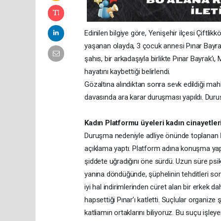
Edinilen bilgiye göre, Yenişehir ilçesi Çiftl
yaşanan olayda, 3 çocuk annesi Pınar Bayrak, 
şahıs, bir arkadaşıyla birlikte Pınar Bayrak’
hayatını kaybettiği belirlendi.
Gözaltına alındıktan sonra sevk edildiği ma
davasında ara karar duruşması yapıldı. Duruş
Kadın Platformu üyeleri kadın cinayetleri
Duruşma nedeniyle adliye önünde toplanan
açıklama yaptı. Platform adına konuşma yapa
şiddete uğradığını öne sürdü. Uzun süre psiko
yanına döndüğünde, şüphelinin tehditleri son
iyi hal indirimlerinden cüret alan bir erkek d
hapsettiği Pınar’ı katletti. Suçlular organize 
katliamın ortaklarını biliyoruz. Bu suçu işleyen