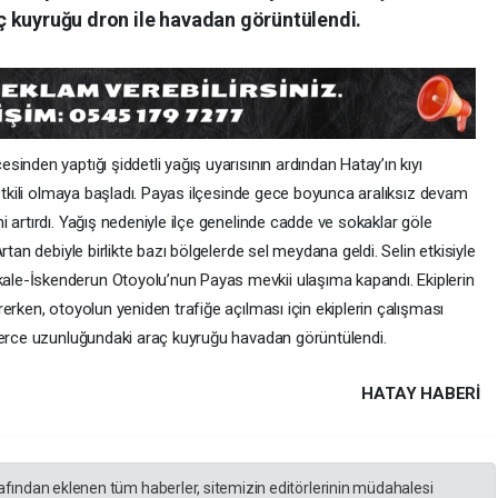
 kuyruğu dron ile havadan görüntülendi.
inden yaptığı şiddetli yağış uyarısının ardından Hatay’ın kıyı
 etkili olmaya başladı. Payas ilçesinde gece boyunca aralıksız devam
 artırdı. Yağış nedeniyle ilçe genelinde cadde ve sokaklar göle
rtan debiyle birlikte bazı bölgelerde sel meydana geldi. Selin etkisiyle
le-İskenderun Otoyolu’nun Payas mevkii ulaşıma kapandı. Ekiplerin
erken, otoyolun yeniden trafiğe açılması için ekiplerin çalışması
lerce uzunluğundaki araç kuyruğu havadan görüntülendi.
HATAY HABERİ
rafından eklenen tüm haberler, sitemizin editörlerinin müdahalesi