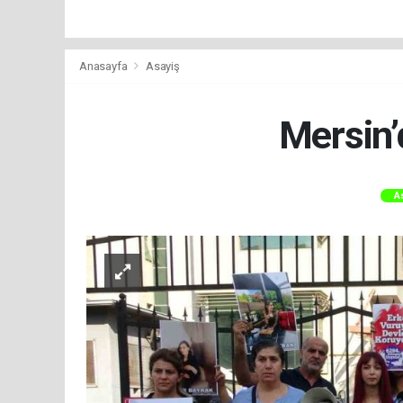
Anasayfa
Asayiş
Mersin’d
A