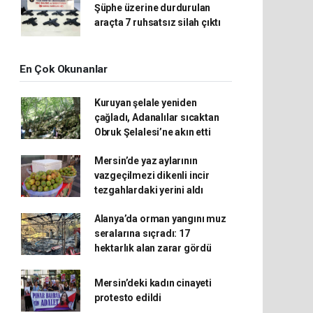
Şüphe üzerine durdurulan
araçta 7 ruhsatsız silah çıktı
En Çok Okunanlar
Kuruyan şelale yeniden
çağladı, Adanalılar sıcaktan
Obruk Şelalesi’ne akın etti
Mersin’de yaz aylarının
vazgeçilmezi dikenli incir
tezgahlardaki yerini aldı
Alanya’da orman yangını muz
seralarına sıçradı: 17
hektarlık alan zarar gördü
Mersin’deki kadın cinayeti
protesto edildi