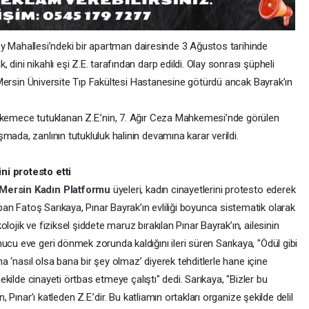
ikköy Mahallesi’ndeki bir apartman dairesinde 3 Ağustos tarihinde
dini nikahlı eşi Z.E. tarafından darp edildi. Olay sonrası şüpheli
ı, Mersin Üniversite Tıp Fakültesi Hastanesine götürdü ancak Bayrak’ın
hkemece tutuklanan Z.E.’nin, 7. Ağır Ceza Mahkemesi’nde görülen
mada, zanlının tutukluluk halinin devamına karar verildi.
ni protesto etti
Mersin Kadın Platformu
üyeleri, kadın cinayetlerini protesto ederek
n Fatoş Sarıkaya, Pınar Bayrak’ın evliliği boyunca sistematik olarak
lojik ve fiziksel şiddete maruz bırakılan Pınar Bayrak’ın, ailesinin
ucu eve geri dönmek zorunda kaldığını ileri süren Sarıkaya, "Ödül gibi
aha ‘nasıl olsa bana bir şey olmaz’ diyerek tehditlerle hane içine
şekilde cinayeti örtbas etmeye çalıştı" dedi. Sarıkaya, "Bizler bu
, Pınar’ı katleden Z.E.’dir. Bu katliamın ortakları organize şekilde delil