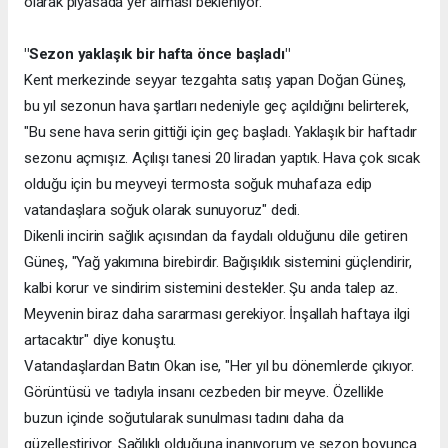
olarak piyasada yer alması bekleniyor.
"Sezon yaklaşık bir hafta önce başladı"
Kent merkezinde seyyar tezgahta satış yapan Doğan Güneş,
bu yıl sezonun hava şartları nedeniyle geç açıldığını belirterek,
"Bu sene hava serin gittiği için geç başladı. Yaklaşık bir haftadır
sezonu açmışız. Açılışı tanesi 20 liradan yaptık. Hava çok sıcak
olduğu için bu meyveyi termosta soğuk muhafaza edip
vatandaşlara soğuk olarak sunuyoruz" dedi.
Dikenli incirin sağlık açısından da faydalı olduğunu dile getiren
Güneş, "Yağ yakımına birebirdir. Bağışıklık sistemini güçlendirir,
kalbi korur ve sindirim sistemini destekler. Şu anda talep az.
Meyvenin biraz daha sararması gerekiyor. İnşallah haftaya ilgi
artacaktır" diye konuştu.
Vatandaşlardan Batın Okan ise, "Her yıl bu dönemlerde çıkıyor.
Görüntüsü ve tadıyla insanı cezbeden bir meyve. Özellikle
buzun içinde soğutularak sunulması tadını daha da
güzelleştiriyor. Sağlıklı olduğuna inanıyorum ve sezon boyunca