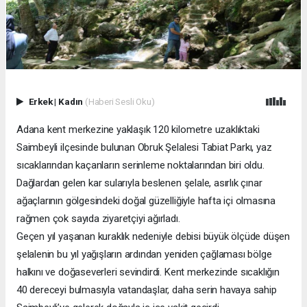
Erkek
|
Kadın
(Haberi Sesli Oku)
Adana kent merkezine yaklaşık 120 kilometre uzaklıktaki
Saimbeyli ilçesinde bulunan Obruk Şelalesi Tabiat Parkı, yaz
sıcaklarından kaçanların serinleme noktalarından biri oldu.
Dağlardan gelen kar sularıyla beslenen şelale, asırlık çınar
ağaçlarının gölgesindeki doğal güzelliğiyle hafta içi olmasına
rağmen çok sayıda ziyaretçiyi ağırladı.
Geçen yıl yaşanan kuraklık nedeniyle debisi büyük ölçüde düşen
şelalenin bu yıl yağışların ardından yeniden çağlaması bölge
halkını ve doğaseverleri sevindirdi. Kent merkezinde sıcaklığın
40 dereceyi bulmasıyla vatandaşlar, daha serin havaya sahip