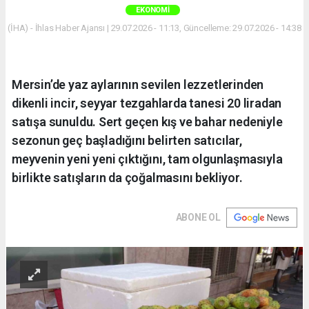
EKONOMI
(İHA) - İhlas Haber Ajansı | 29.07.2026 - 11:13, Güncelleme: 29.07.2026 - 14:38
Mersin’de yaz aylarının sevilen lezzetlerinden
dikenli incir, seyyar tezgahlarda tanesi 20 liradan
satışa sunuldu. Sert geçen kış ve bahar nedeniyle
sezonun geç başladığını belirten satıcılar,
meyvenin yeni yeni çıktığını, tam olgunlaşmasıyla
birlikte satışların da çoğalmasını bekliyor.
ABONE OL