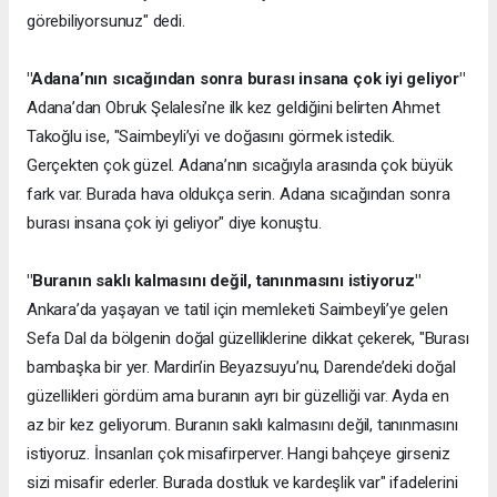
görebiliyorsunuz" dedi.
"Adana’nın sıcağından sonra burası insana çok iyi geliyor"
Adana’dan Obruk Şelalesi’ne ilk kez geldiğini belirten Ahmet
Takoğlu ise, "Saimbeyli’yi ve doğasını görmek istedik.
Gerçekten çok güzel. Adana’nın sıcağıyla arasında çok büyük
fark var. Burada hava oldukça serin. Adana sıcağından sonra
burası insana çok iyi geliyor" diye konuştu.
"Buranın saklı kalmasını değil, tanınmasını istiyoruz"
Ankara’da yaşayan ve tatil için memleketi Saimbeyli’ye gelen
Sefa Dal da bölgenin doğal güzelliklerine dikkat çekerek, "Burası
bambaşka bir yer. Mardin’in Beyazsuyu’nu, Darende’deki doğal
güzellikleri gördüm ama buranın ayrı bir güzelliği var. Ayda en
az bir kez geliyorum. Buranın saklı kalmasını değil, tanınmasını
istiyoruz. İnsanları çok misafirperver. Hangi bahçeye girseniz
sizi misafir ederler. Burada dostluk ve kardeşlik var" ifadelerini