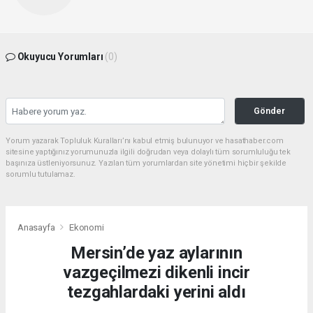
Okuyucu Yorumları
(0)
Gönder
Yorum yazarak Topluluk Kuralları’nı kabul etmiş bulunuyor ve hasathaber.com
sitesine yaptığınız yorumunuzla ilgili doğrudan veya dolaylı tüm sorumluluğu tek
başınıza üstleniyorsunuz. Yazılan tüm yorumlardan site yönetimi hiçbir şekilde
sorumlu tutulamaz.
Anasayfa
Ekonomi
Mersin’de yaz aylarının
vazgeçilmezi dikenli incir
tezgahlardaki yerini aldı