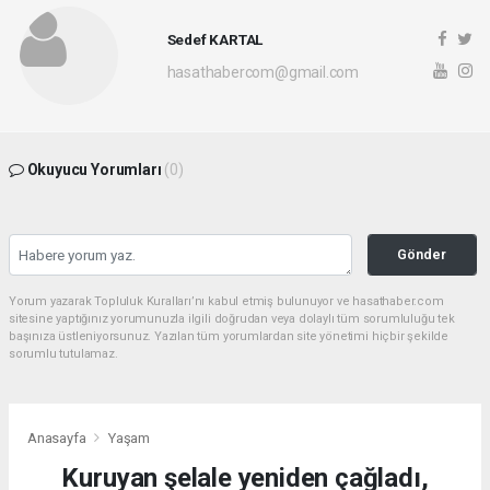
Sedef KARTAL
hasathabercom@gmail.com
Okuyucu Yorumları
(0)
Gönder
Yorum yazarak Topluluk Kuralları’nı kabul etmiş bulunuyor ve hasathaber.com
sitesine yaptığınız yorumunuzla ilgili doğrudan veya dolaylı tüm sorumluluğu tek
başınıza üstleniyorsunuz. Yazılan tüm yorumlardan site yönetimi hiçbir şekilde
sorumlu tutulamaz.
Anasayfa
Yaşam
Kuruyan şelale yeniden çağladı,