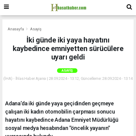
Anasayfa
Asayiş
İki günde iki yaya hayatını
kaybedince emniyetten sürücülere
uyarı geldi
ASAYIŞ
(İHA) - İhlas Haber Ajansı | 28.09.2024 - 13:12, Güncelleme: 28.09.2024 - 13:14
Adana’da iki günde yaya geçidinden geçmeye
çalışan iki kadın otomobilin çarpması sonucu
hayatını kaybedince Adana Emniyet Müdürlüğü
sosyal medya hesabından "öncelik yayanın"