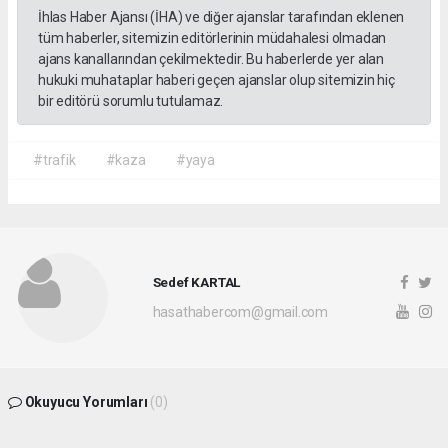
İhlas Haber Ajansı (İHA) ve diğer ajanslar tarafından eklenen
tüm haberler, sitemizin editörlerinin müdahalesi olmadan
ajans kanallarından çekilmektedir. Bu haberlerde yer alan
hukuki muhataplar haberi geçen ajanslar olup sitemizin hiç
bir editörü sorumlu tutulamaz.
#trafik
#kaza
#yaya
Sedef KARTAL
hasathabercom@gmail.com
Okuyucu Yorumları
(0)