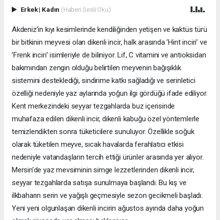
Erkek
|
Kadın
(Haberi Sesli Oku)
Akdeniz’in kıyı kesimlerinde kendiliğinden yetişen ve kaktüs türü
bir bitkinin meyvesi olan dikenli incir, halk arasında ’Hint inciri’ ve
’Frenk inciri’ isimleriyle de biliniyor. Lif, C vitamini ve antioksidan
bakımından zengin olduğu belirtilen meyvenin bağışıklık
sistemini desteklediği, sindirime katkı sağladığı ve serinletici
özelliği nedeniyle yaz aylarında yoğun ilgi gördüğü ifade ediliyor.
Kent merkezindeki seyyar tezgahlarda buz içerisinde
muhafaza edilen dikenli incir, dikenli kabuğu özel yöntemlerle
temizlendikten sonra tüketicilere sunuluyor. Özellikle soğuk
olarak tüketilen meyve, sıcak havalarda ferahlatıcı etkisi
nedeniyle vatandaşların tercih ettiği ürünler arasında yer alıyor.
Mersin’de yaz mevsiminin simge lezzetlerinden dikenli incir,
seyyar tezgahlarda satışa sunulmaya başlandı. Bu kış ve
ilkbaharın serin ve yağışlı geçmesiyle sezon gecikmeli başladı.
Yeni yeni olgunlaşan dikenli incirin ağustos ayında daha yoğun