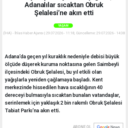
Adanalılar sıcaktan Obruk
Şelalesi’ne akın etti
YAŞAM
(İHA) - İhlas Haber Ajansı | 29.07.2026 - 11:18, Güncelleme: 29.07.2026 - 14:38
Adana’da geçen yıl kuraklık nedeniyle debisi büyük
ölçüde düşerek kuruma noktasına gelen Saimbeyli
ilçesindeki Obruk Şelalesi, bu yıl etkili olan
yağışlarla yeniden çağlamaya başladı. Kent
merkezinde hissedilen hava sıcaklığının 40
dereceyi bulmasıyla sıcaktan bunalan vatandaşlar,
serinlemek için yaklaşık 2 bin rakımlı Obruk Şelalesi
Tabiat Parkı’na akın etti.
ABONE OL