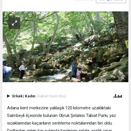
Erkek
|
Kadın
(Haberi Sesli Oku)
Adana kent merkezine yaklaşık 120 kilometre uzaklıktaki
Saimbeyli ilçesinde bulunan Obruk Şelalesi Tabiat Parkı, yaz
sıcaklarından kaçanların serinleme noktalarından biri oldu.
Dağlardan gelen kar sularıyla beslenen şelale, asırlık çınar