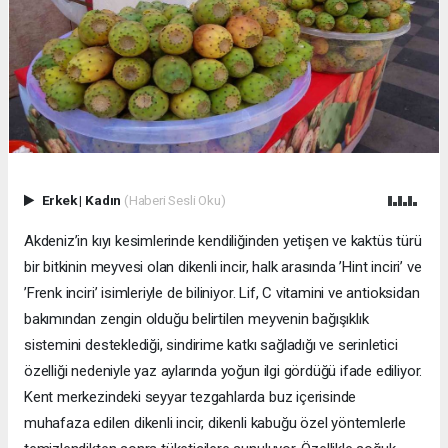
Erkek
|
Kadın
(Haberi Sesli Oku)
Akdeniz’in kıyı kesimlerinde kendiliğinden yetişen ve kaktüs türü
bir bitkinin meyvesi olan dikenli incir, halk arasında ’Hint inciri’ ve
’Frenk inciri’ isimleriyle de biliniyor. Lif, C vitamini ve antioksidan
bakımından zengin olduğu belirtilen meyvenin bağışıklık
sistemini desteklediği, sindirime katkı sağladığı ve serinletici
özelliği nedeniyle yaz aylarında yoğun ilgi gördüğü ifade ediliyor.
Kent merkezindeki seyyar tezgahlarda buz içerisinde
muhafaza edilen dikenli incir, dikenli kabuğu özel yöntemlerle