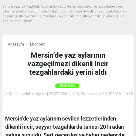
Yorum yazarak Topluluk Kuralları’nı kabul etmiş bulunuyor ve hasathaber.com
sitesine yaptığınız yorumunuzla ilgili doğrudan veya dolaylı tüm sorumluluğu tek
başınıza üstleniyorsunuz. Yazılan tüm yorumlardan site yönetimi hiçbir şekilde
sorumlu tutulamaz.
Anasayfa
Ekonomi
Mersin’de yaz aylarının
vazgeçilmezi dikenli incir
tezgahlardaki yerini aldı
EKONOMI
(İHA) - İhlas Haber Ajansı | 29.07.2026 - 11:13, Güncelleme: 29.07.2026 - 14:38
Mersin’de yaz aylarının sevilen lezzetlerinden
dikenli incir, seyyar tezgahlarda tanesi 20 liradan
satışa sunuldu. Sert geçen kış ve bahar nedeniyle