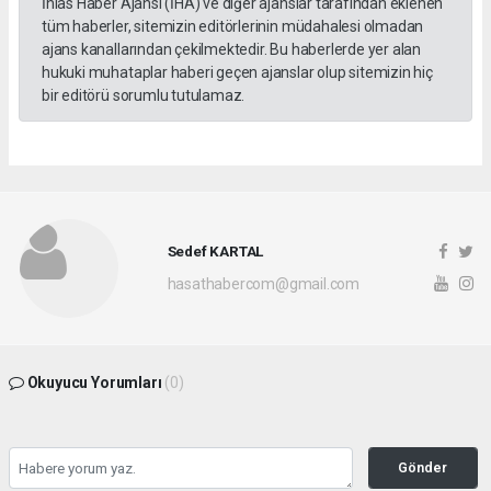
İhlas Haber Ajansı (İHA) ve diğer ajanslar tarafından eklenen
tüm haberler, sitemizin editörlerinin müdahalesi olmadan
ajans kanallarından çekilmektedir. Bu haberlerde yer alan
hukuki muhataplar haberi geçen ajanslar olup sitemizin hiç
bir editörü sorumlu tutulamaz.
Sedef KARTAL
hasathabercom@gmail.com
Okuyucu Yorumları
(0)
Gönder