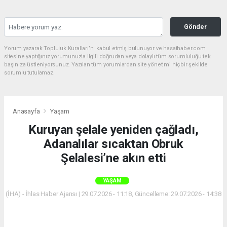
Gönder
Yorum yazarak Topluluk Kuralları’nı kabul etmiş bulunuyor ve hasathaber.com
sitesine yaptığınız yorumunuzla ilgili doğrudan veya dolaylı tüm sorumluluğu tek
başınıza üstleniyorsunuz. Yazılan tüm yorumlardan site yönetimi hiçbir şekilde
sorumlu tutulamaz.
Anasayfa
Yaşam
Kuruyan şelale yeniden çağladı,
Adanalılar sıcaktan Obruk
Şelalesi’ne akın etti
YAŞAM
(İHA) - İhlas Haber Ajansı | 29.07.2026 - 11:18, Güncelleme: 29.07.2026 - 14:38