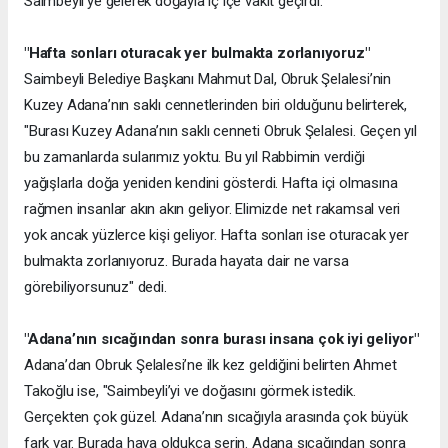
Saimbeyli’ye gelerek doğayla iç içe vakit geçirdi.
"Hafta sonları oturacak yer bulmakta zorlanıyoruz"
Saimbeyli Belediye Başkanı Mahmut Dal, Obruk Şelalesi’nin
Kuzey Adana’nın saklı cennetlerinden biri olduğunu belirterek,
"Burası Kuzey Adana’nın saklı cenneti Obruk Şelalesi. Geçen yıl
bu zamanlarda sularımız yoktu. Bu yıl Rabbimin verdiği
yağışlarla doğa yeniden kendini gösterdi. Hafta içi olmasına
rağmen insanlar akın akın geliyor. Elimizde net rakamsal veri
yok ancak yüzlerce kişi geliyor. Hafta sonları ise oturacak yer
bulmakta zorlanıyoruz. Burada hayata dair ne varsa
görebiliyorsunuz" dedi.
"Adana’nın sıcağından sonra burası insana çok iyi geliyor"
Adana’dan Obruk Şelalesi’ne ilk kez geldiğini belirten Ahmet
Takoğlu ise, "Saimbeyli’yi ve doğasını görmek istedik.
Gerçekten çok güzel. Adana’nın sıcağıyla arasında çok büyük
fark var. Burada hava oldukça serin. Adana sıcağından sonra