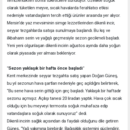
temizlendikten sonra tüketicilere sunuluyor. Özellikle soğuk
olarak tüketilen meyve, sıcak havalarda ferahlatıcı etkisi
nedeniyle vatandaşların tercih ettiği ürünler arasında yer alıyor.
Mersin’de yaz mevsiminin simge lezzetlerinden dikenli incir,
seyyar tezgahlarda satışa sunulmaya başlandı. Bu kış ve
ilkbaharın serin ve yağışlı geçmesiyle sezon gecikmeli başladı.
Yeni yeni olgunlaşan dikenli incirin ağustos ayında daha yoğun
olarak piyasada yer alması bekleniyor.
"Sezon yaklaşık bir hafta önce başladı"
Kent merkezinde seyyar tezgahta satış yapan Doğan Güneş,
bu yıl sezonun hava şartları nedeniyle geç açıldığını belirterek,
"Bu sene hava serin gittiği için geç başladı. Yaklaşık bir haftadır
sezonu açmışız. Açılışı tanesi 20 liradan yaptık. Hava çok sıcak
olduğu için bu meyveyi termosta soğuk muhafaza edip
vatandaşlara soğuk olarak sunuyoruz" dedi.
Dikenli incirin sağlık açısından da faydalı olduğunu dile getiren
Güneş, "Yağ yakımına birebirdir. Bağışıklık sistemini güçlendirir,