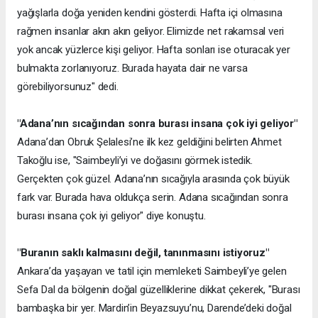
yağışlarla doğa yeniden kendini gösterdi. Hafta içi olmasına
rağmen insanlar akın akın geliyor. Elimizde net rakamsal veri
yok ancak yüzlerce kişi geliyor. Hafta sonları ise oturacak yer
bulmakta zorlanıyoruz. Burada hayata dair ne varsa
görebiliyorsunuz" dedi.
"Adana’nın sıcağından sonra burası insana çok iyi geliyor"
Adana’dan Obruk Şelalesi’ne ilk kez geldiğini belirten Ahmet
Takoğlu ise, "Saimbeyli’yi ve doğasını görmek istedik.
Gerçekten çok güzel. Adana’nın sıcağıyla arasında çok büyük
fark var. Burada hava oldukça serin. Adana sıcağından sonra
burası insana çok iyi geliyor" diye konuştu.
"Buranın saklı kalmasını değil, tanınmasını istiyoruz"
Ankara’da yaşayan ve tatil için memleketi Saimbeyli’ye gelen
Sefa Dal da bölgenin doğal güzelliklerine dikkat çekerek, "Burası
bambaşka bir yer. Mardin’in Beyazsuyu’nu, Darende’deki doğal