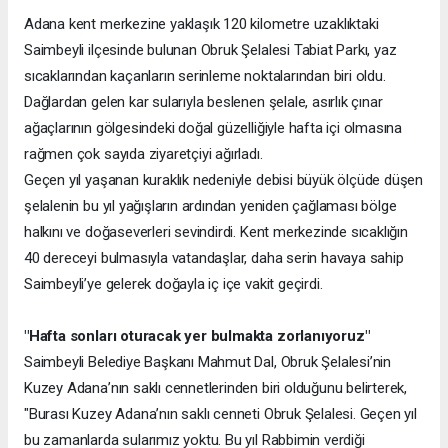
Adana kent merkezine yaklaşık 120 kilometre uzaklıktaki
Saimbeyli ilçesinde bulunan Obruk Şelalesi Tabiat Parkı, yaz
sıcaklarından kaçanların serinleme noktalarından biri oldu.
Dağlardan gelen kar sularıyla beslenen şelale, asırlık çınar
ağaçlarının gölgesindeki doğal güzelliğiyle hafta içi olmasına
rağmen çok sayıda ziyaretçiyi ağırladı.
Geçen yıl yaşanan kuraklık nedeniyle debisi büyük ölçüde düşen
şelalenin bu yıl yağışların ardından yeniden çağlaması bölge
halkını ve doğaseverleri sevindirdi. Kent merkezinde sıcaklığın
40 dereceyi bulmasıyla vatandaşlar, daha serin havaya sahip
Saimbeyli’ye gelerek doğayla iç içe vakit geçirdi.
"Hafta sonları oturacak yer bulmakta zorlanıyoruz"
Saimbeyli Belediye Başkanı Mahmut Dal, Obruk Şelalesi’nin
Kuzey Adana’nın saklı cennetlerinden biri olduğunu belirterek,
"Burası Kuzey Adana’nın saklı cenneti Obruk Şelalesi. Geçen yıl
bu zamanlarda sularımız yoktu. Bu yıl Rabbimin verdiği