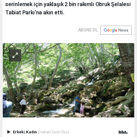
serinlemek için yaklaşık 2 bin rakımlı Obruk Şelalesi
Tabiat Parkı’na akın etti.
ABONE OL
Erkek
|
Kadın
(Haberi Sesli Oku)