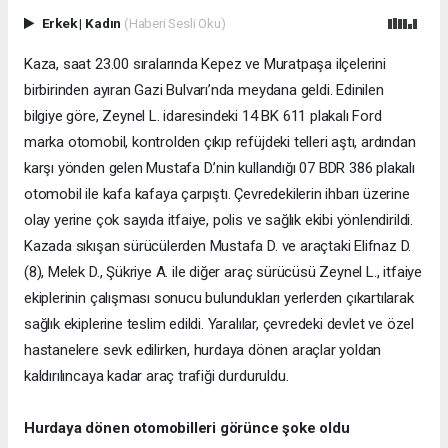
Erkek
|
Kadın
(Haberi Sesli Oku)
Kaza, saat 23.00 sıralarında Kepez ve Muratpaşa ilçelerini
birbirinden ayıran Gazi Bulvarı’nda meydana geldi. Edinilen
bilgiye göre, Zeynel L. idaresindeki 14 BK 611 plakalı Ford
marka otomobil, kontrolden çıkıp refüjdeki telleri aştı, ardından
karşı yönden gelen Mustafa D.’nin kullandığı 07 BDR 386 plakalı
otomobil ile kafa kafaya çarpıştı. Çevredekilerin ihbarı üzerine
olay yerine çok sayıda itfaiye, polis ve sağlık ekibi yönlendirildi.
Kazada sıkışan sürücülerden Mustafa D. ve araçtaki Elifnaz D.
(8), Melek D., Şükriye A. ile diğer araç sürücüsü Zeynel L., itfaiye
ekiplerinin çalışması sonucu bulundukları yerlerden çıkartılarak
sağlık ekiplerine teslim edildi. Yaralılar, çevredeki devlet ve özel
hastanelere sevk edilirken, hurdaya dönen araçlar yoldan
kaldırılıncaya kadar araç trafiği durduruldu.
Hurdaya dönen otomobilleri görünce şoke oldu