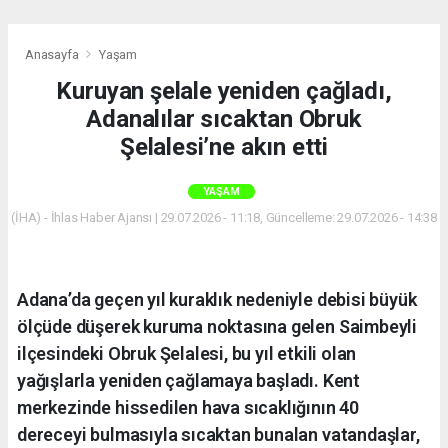
Anasayfa
Yaşam
Kuruyan şelale yeniden çağladı,
Adanalılar sıcaktan Obruk
Şelalesi’ne akın etti
YAŞAM
(İHA) - İhlas Haber Ajansı | 29.07.2026 - 11:18, Güncelleme: 29.07.2026 - 14:38
Adana’da geçen yıl kuraklık nedeniyle debisi büyük
ölçüde düşerek kuruma noktasına gelen Saimbeyli
ilçesindeki Obruk Şelalesi, bu yıl etkili olan
yağışlarla yeniden çağlamaya başladı. Kent
merkezinde hissedilen hava sıcaklığının 40
dereceyi bulmasıyla sıcaktan bunalan vatandaşlar,