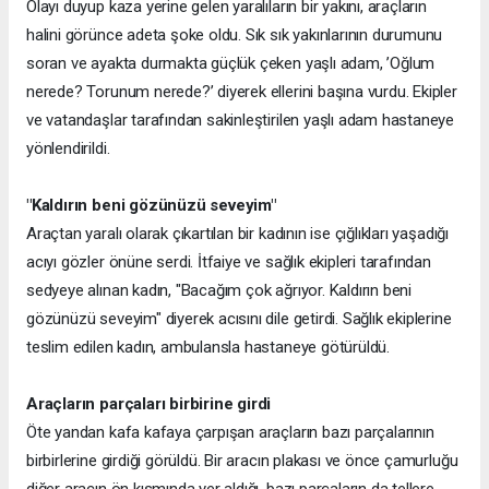
Olayı duyup kaza yerine gelen yaralıların bir yakını, araçların
halini görünce adeta şoke oldu. Sık sık yakınlarının durumunu
soran ve ayakta durmakta güçlük çeken yaşlı adam, ’Oğlum
nerede? Torunum nerede?’ diyerek ellerini başına vurdu. Ekipler
ve vatandaşlar tarafından sakinleştirilen yaşlı adam hastaneye
yönlendirildi.
"Kaldırın beni gözünüzü seveyim"
Araçtan yaralı olarak çıkartılan bir kadının ise çığlıkları yaşadığı
acıyı gözler önüne serdi. İtfaiye ve sağlık ekipleri tarafından
sedyeye alınan kadın, "Bacağım çok ağrıyor. Kaldırın beni
gözünüzü seveyim" diyerek acısını dile getirdi. Sağlık ekiplerine
teslim edilen kadın, ambulansla hastaneye götürüldü.
Araçların parçaları birbirine girdi
Öte yandan kafa kafaya çarpışan araçların bazı parçalarının
birbirlerine girdiği görüldü. Bir aracın plakası ve önce çamurluğu
diğer aracın ön kısmında yer aldığı, bazı parçaların da tellere