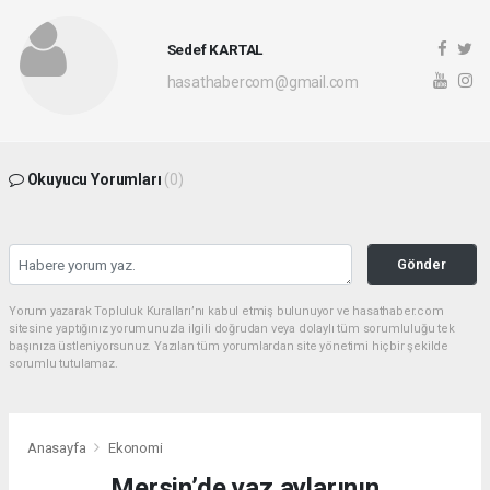
Sedef KARTAL
hasathabercom@gmail.com
Okuyucu Yorumları
(0)
Gönder
Yorum yazarak Topluluk Kuralları’nı kabul etmiş bulunuyor ve hasathaber.com
sitesine yaptığınız yorumunuzla ilgili doğrudan veya dolaylı tüm sorumluluğu tek
başınıza üstleniyorsunuz. Yazılan tüm yorumlardan site yönetimi hiçbir şekilde
sorumlu tutulamaz.
Anasayfa
Ekonomi
Mersin’de yaz aylarının