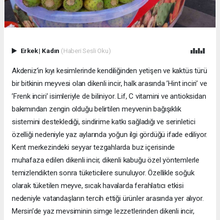
Erkek
|
Kadın
(Haberi Sesli Oku)
Akdeniz’in kıyı kesimlerinde kendiliğinden yetişen ve kaktüs türü
bir bitkinin meyvesi olan dikenli incir, halk arasında ’Hint inciri’ ve
’Frenk inciri’ isimleriyle de biliniyor. Lif, C vitamini ve antioksidan
bakımından zengin olduğu belirtilen meyvenin bağışıklık
sistemini desteklediği, sindirime katkı sağladığı ve serinletici
özelliği nedeniyle yaz aylarında yoğun ilgi gördüğü ifade ediliyor.
Kent merkezindeki seyyar tezgahlarda buz içerisinde
muhafaza edilen dikenli incir, dikenli kabuğu özel yöntemlerle
temizlendikten sonra tüketicilere sunuluyor. Özellikle soğuk
olarak tüketilen meyve, sıcak havalarda ferahlatıcı etkisi
nedeniyle vatandaşların tercih ettiği ürünler arasında yer alıyor.
Mersin’de yaz mevsiminin simge lezzetlerinden dikenli incir,