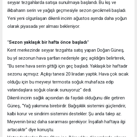
seyyar tezgahlarda satışa sunulmaya başlandı. Bu kış ve
ilkbaharın serin ve yağışlı geçmesiyle sezon gecikmeli başladı.
Yeni yeni olgunlaşan dikenli incirin ağustos ayında daha yoğun
olarak piyasada yer alması bekleniyor.
"Sezon yaklaşık bir hafta önce başladı"
Kent merkezinde seyyar tezgahta satış yapan Doğan Güneş,
bu yıl sezonun hava şartları nedeniyle geç açıldığını belirterek,
"Bu sene hava serin gittiği için geç başladı. Yaklaşık bir haftadır
sezonu açmışız. Açılışı tanesi 20 liradan yaptık. Hava çok sıcak
olduğu için bu meyveyi termosta soğuk muhafaza edip
vatandaşlara soğuk olarak sunuyoruz" dedi.
Dikenli incirin sağlık açısından da faydalı olduğunu dile getiren
Güneş, "Yağ yakımına birebirdir. Bağışıklık sistemini güçlendirir,
kalbi korur ve sindirim sistemini destekler. Şu anda talep az.
Meyvenin biraz daha sararması gerekiyor. İnşallah haftaya ilgi
artacaktır" diye konuştu.