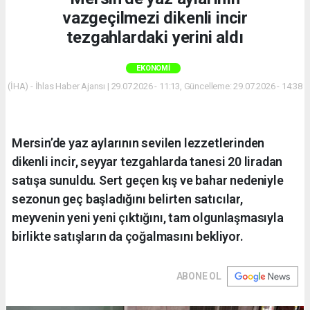
vazgeçilmezi dikenli incir
tezgahlardaki yerini aldı
EKONOMI
(İHA) - İhlas Haber Ajansı | 29.07.2026 - 11:13, Güncelleme: 29.07.2026 - 14:38
Mersin’de yaz aylarının sevilen lezzetlerinden
dikenli incir, seyyar tezgahlarda tanesi 20 liradan
satışa sunuldu. Sert geçen kış ve bahar nedeniyle
sezonun geç başladığını belirten satıcılar,
meyvenin yeni yeni çıktığını, tam olgunlaşmasıyla
birlikte satışların da çoğalmasını bekliyor.
ABONE OL