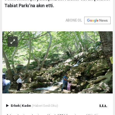
Tabiat Parkı’na akın etti.
ABONE OL
Erkek
|
Kadın
(Haberi Sesli Oku)