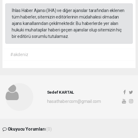
İhlas Haber Ajansı (İHA) ve diğer ajanslar tarafından eklenen
tüm haberler, sitemizin editörlerinin müdahalesi olmadan
ajans kanallarından çekilmektedir. Bu haberlerde yer alan
hukuki muhataplar haberi geçen ajanslar olup sitemizin hiç
bir editörü sorumlu tutulamaz.
#akdeniz
Sedef KARTAL
hasathabercom@gmail.com
Okuyucu Yorumları
(0)