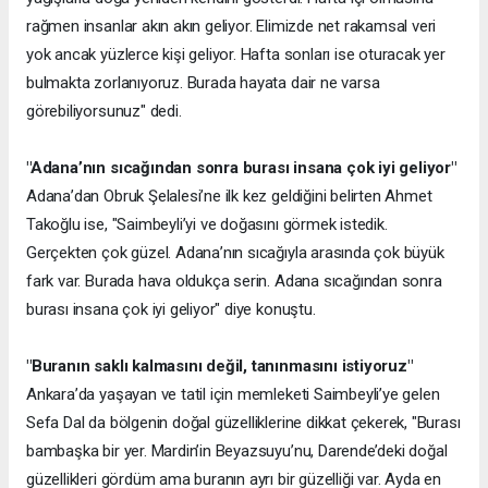
rağmen insanlar akın akın geliyor. Elimizde net rakamsal veri
yok ancak yüzlerce kişi geliyor. Hafta sonları ise oturacak yer
bulmakta zorlanıyoruz. Burada hayata dair ne varsa
görebiliyorsunuz" dedi.
"Adana’nın sıcağından sonra burası insana çok iyi geliyor"
Adana’dan Obruk Şelalesi’ne ilk kez geldiğini belirten Ahmet
Takoğlu ise, "Saimbeyli’yi ve doğasını görmek istedik.
Gerçekten çok güzel. Adana’nın sıcağıyla arasında çok büyük
fark var. Burada hava oldukça serin. Adana sıcağından sonra
burası insana çok iyi geliyor" diye konuştu.
"Buranın saklı kalmasını değil, tanınmasını istiyoruz"
Ankara’da yaşayan ve tatil için memleketi Saimbeyli’ye gelen
Sefa Dal da bölgenin doğal güzelliklerine dikkat çekerek, "Burası
bambaşka bir yer. Mardin’in Beyazsuyu’nu, Darende’deki doğal
güzellikleri gördüm ama buranın ayrı bir güzelliği var. Ayda en