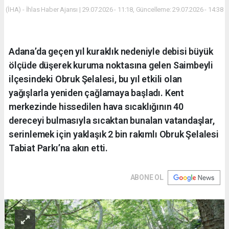
(İHA) - İhlas Haber Ajansı | 29.07.2026 - 11:18, Güncelleme: 29.07.2026 - 14:38
Adana’da geçen yıl kuraklık nedeniyle debisi büyük
ölçüde düşerek kuruma noktasına gelen Saimbeyli
ilçesindeki Obruk Şelalesi, bu yıl etkili olan
yağışlarla yeniden çağlamaya başladı. Kent
merkezinde hissedilen hava sıcaklığının 40
dereceyi bulmasıyla sıcaktan bunalan vatandaşlar,
serinlemek için yaklaşık 2 bin rakımlı Obruk Şelalesi
Tabiat Parkı’na akın etti.
ABONE OL