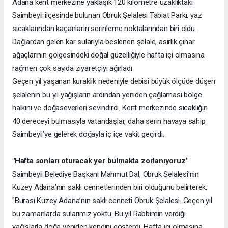
Adana kent merkezine yaklaşık 120 kilometre uzaklıktaki
Saimbeyli ilçesinde bulunan Obruk Şelalesi Tabiat Parkı, yaz
sıcaklarından kaçanların serinleme noktalarından biri oldu.
Dağlardan gelen kar sularıyla beslenen şelale, asırlık çınar
ağaçlarının gölgesindeki doğal güzelliğiyle hafta içi olmasına
rağmen çok sayıda ziyaretçiyi ağırladı.
Geçen yıl yaşanan kuraklık nedeniyle debisi büyük ölçüde düşen
şelalenin bu yıl yağışların ardından yeniden çağlaması bölge
halkını ve doğaseverleri sevindirdi. Kent merkezinde sıcaklığın
40 dereceyi bulmasıyla vatandaşlar, daha serin havaya sahip
Saimbeyli’ye gelerek doğayla iç içe vakit geçirdi.
"Hafta sonları oturacak yer bulmakta zorlanıyoruz"
Saimbeyli Belediye Başkanı Mahmut Dal, Obruk Şelalesi’nin
Kuzey Adana’nın saklı cennetlerinden biri olduğunu belirterek,
"Burası Kuzey Adana’nın saklı cenneti Obruk Şelalesi. Geçen yıl
bu zamanlarda sularımız yoktu. Bu yıl Rabbimin verdiği
yağışlarla doğa yeniden kendini gösterdi. Hafta içi olmasına