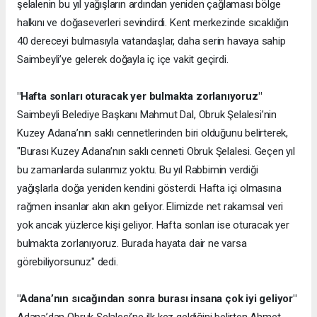
şelalenin bu yıl yağışların ardından yeniden çağlaması bölge
halkını ve doğaseverleri sevindirdi. Kent merkezinde sıcaklığın
40 dereceyi bulmasıyla vatandaşlar, daha serin havaya sahip
Saimbeyli’ye gelerek doğayla iç içe vakit geçirdi.
"Hafta sonları oturacak yer bulmakta zorlanıyoruz"
Saimbeyli Belediye Başkanı Mahmut Dal, Obruk Şelalesi’nin
Kuzey Adana’nın saklı cennetlerinden biri olduğunu belirterek,
"Burası Kuzey Adana’nın saklı cenneti Obruk Şelalesi. Geçen yıl
bu zamanlarda sularımız yoktu. Bu yıl Rabbimin verdiği
yağışlarla doğa yeniden kendini gösterdi. Hafta içi olmasına
rağmen insanlar akın akın geliyor. Elimizde net rakamsal veri
yok ancak yüzlerce kişi geliyor. Hafta sonları ise oturacak yer
bulmakta zorlanıyoruz. Burada hayata dair ne varsa
görebiliyorsunuz" dedi.
"Adana’nın sıcağından sonra burası insana çok iyi geliyor"
Adana’dan Obruk Şelalesi’ne ilk kez geldiğini belirten Ahmet