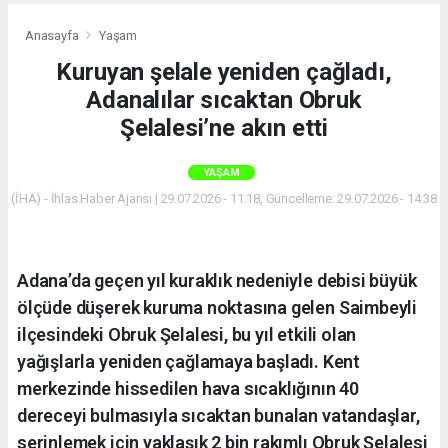
Anasayfa
Yaşam
Kuruyan şelale yeniden çağladı,
Adanalılar sıcaktan Obruk
Şelalesi’ne akın etti
YAŞAM
(İHA) - İhlas Haber Ajansı | 29.07.2026 - 11:18, Güncelleme: 29.07.2026 - 14:38
Adana’da geçen yıl kuraklık nedeniyle debisi büyük
ölçüde düşerek kuruma noktasına gelen Saimbeyli
ilçesindeki Obruk Şelalesi, bu yıl etkili olan
yağışlarla yeniden çağlamaya başladı. Kent
merkezinde hissedilen hava sıcaklığının 40
dereceyi bulmasıyla sıcaktan bunalan vatandaşlar,
serinlemek için yaklaşık 2 bin rakımlı Obruk Şelalesi