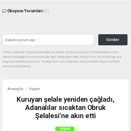
Okuyucu Yorumları
(0)
Gönder
Yorum yazarak Topluluk Kuralları’nı kabul etmiş bulunuyor ve hasathaber.com
sitesine yaptığınız yorumunuzla ilgili doğrudan veya dolaylı tüm sorumluluğu tek
başınıza üstleniyorsunuz. Yazılan tüm yorumlardan site yönetimi hiçbir şekilde
sorumlu tutulamaz.
Anasayfa
Yaşam
Kuruyan şelale yeniden çağladı,
Adanalılar sıcaktan Obruk
Şelalesi’ne akın etti
YAŞAM