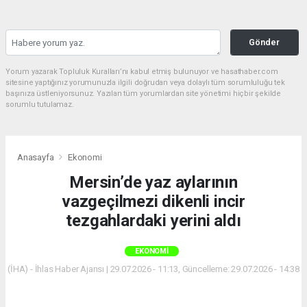
Gönder
Yorum yazarak Topluluk Kuralları’nı kabul etmiş bulunuyor ve hasathaber.com
sitesine yaptığınız yorumunuzla ilgili doğrudan veya dolaylı tüm sorumluluğu tek
başınıza üstleniyorsunuz. Yazılan tüm yorumlardan site yönetimi hiçbir şekilde
sorumlu tutulamaz.
Anasayfa
Ekonomi
Mersin’de yaz aylarının
vazgeçilmezi dikenli incir
tezgahlardaki yerini aldı
EKONOMI
(İHA) - İhlas Haber Ajansı | 29.07.2026 - 11:13, Güncelleme: 29.07.2026 - 14:38