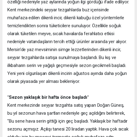
özelliği nedeniyle yaz aylarında yoğun ilgi gördüğü ifade ediliyor.
Kent merkezindeki seyyar tezgahlarda buz içerisinde
muhafaza edilen dikenli incir, dikenli kabuğu özel yöntemlerle
temizlendikten sonra tüketicilere sunuluyor. Özellikle soğuk
olarak tüketilen meyve, sıcak havalarda ferahlatıcı etkisi
nedeniyle vatandaşların tercih ettiği ürünler arasında yer alıyor.
Mersin’de yaz mevsiminin simge lezzetlerinden dikenli incir,
seyyar tezgahlarda satışa sunulmaya başlandı. Bu kış ve
ilkbaharın serin ve yağışlı geçmesiyle sezon gecikmeli başladı.
Yeni yeni olgunlaşan dikenli incirin ağustos ayında daha yoğun
olarak piyasada yer alması bekleniyor.
"Sezon yaklaşık bir hafta önce başladı"
Kent merkezinde seyyar tezgahta satış yapan Doğan Güneş,
bu yıl sezonun hava şartları nedeniyle geç açıldığını belirterek,
"Bu sene hava serin gittiği için geç başladı. Yaklaşık bir haftadır
sezonu açmışız. Açılışı tanesi 20 liradan yaptık. Hava çok sıcak
olduğu için bu meyveyi termosta soğuk muhafaza edip