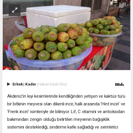
Erkek
|
Kadın
(Haberi Sesli Oku)
Akdeniz’in kıyı kesimlerinde kendiliğinden yetişen ve kaktüs türü
bir bitkinin meyvesi olan dikenli incir, halk arasında ’Hint inciri’ ve
’Frenk inciri’ isimleriyle de biliniyor. Lif, C vitamini ve antioksidan
bakımından zengin olduğu belirtilen meyvenin bağışıklık
sistemini desteklediği, sindirime katkı sağladığı ve serinletici