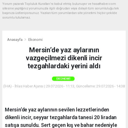
Yorum yazarak Topluluk Kuralları’nı kabul etmiş bulunuyor ve hasathaber.com
sitesine yaptığınız yorumunuzla ilgili doğrudan veya dolaylı tüm sorumluluğu tek
başınıza üstleniyorsunuz. Yazılan tüm yorumlardan site yönetimi hiçbir şekilde
sorumlu tutulamaz.
Anasayfa
Ekonomi
Mersin’de yaz aylarının
vazgeçilmezi dikenli incir
tezgahlardaki yerini aldı
EKONOMI
(İHA) - İhlas Haber Ajansı | 29.07.2026 - 11:13, Güncelleme: 29.07.2026 - 14:38
Mersin’de yaz aylarının sevilen lezzetlerinden
dikenli incir, seyyar tezgahlarda tanesi 20 liradan
satışa sunuldu. Sert geçen kış ve bahar nedeniyle