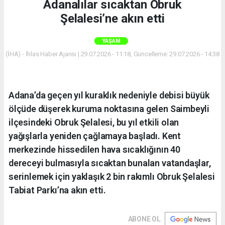
Adanalılar sıcaktan Obruk
Şelalesi’ne akın etti
YAŞAM
(İHA) - İhlas Haber Ajansı | 29.07.2026 - 11:18, Güncelleme: 29.07.2026 - 14:38
Adana’da geçen yıl kuraklık nedeniyle debisi büyük
ölçüde düşerek kuruma noktasına gelen Saimbeyli
ilçesindeki Obruk Şelalesi, bu yıl etkili olan
yağışlarla yeniden çağlamaya başladı. Kent
merkezinde hissedilen hava sıcaklığının 40
dereceyi bulmasıyla sıcaktan bunalan vatandaşlar,
serinlemek için yaklaşık 2 bin rakımlı Obruk Şelalesi
Tabiat Parkı’na akın etti.
ABONE OL