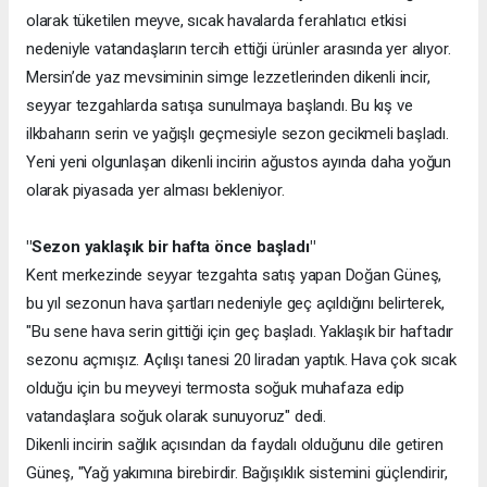
olarak tüketilen meyve, sıcak havalarda ferahlatıcı etkisi
nedeniyle vatandaşların tercih ettiği ürünler arasında yer alıyor.
Mersin’de yaz mevsiminin simge lezzetlerinden dikenli incir,
seyyar tezgahlarda satışa sunulmaya başlandı. Bu kış ve
ilkbaharın serin ve yağışlı geçmesiyle sezon gecikmeli başladı.
Yeni yeni olgunlaşan dikenli incirin ağustos ayında daha yoğun
olarak piyasada yer alması bekleniyor.
"Sezon yaklaşık bir hafta önce başladı"
Kent merkezinde seyyar tezgahta satış yapan Doğan Güneş,
bu yıl sezonun hava şartları nedeniyle geç açıldığını belirterek,
"Bu sene hava serin gittiği için geç başladı. Yaklaşık bir haftadır
sezonu açmışız. Açılışı tanesi 20 liradan yaptık. Hava çok sıcak
olduğu için bu meyveyi termosta soğuk muhafaza edip
vatandaşlara soğuk olarak sunuyoruz" dedi.
Dikenli incirin sağlık açısından da faydalı olduğunu dile getiren
Güneş, "Yağ yakımına birebirdir. Bağışıklık sistemini güçlendirir,