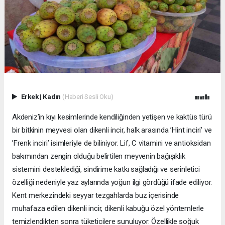
Erkek
|
Kadın
(Haberi Sesli Oku)
Akdeniz’in kıyı kesimlerinde kendiliğinden yetişen ve kaktüs türü
bir bitkinin meyvesi olan dikenli incir, halk arasında ’Hint inciri’ ve
’Frenk inciri’ isimleriyle de biliniyor. Lif, C vitamini ve antioksidan
bakımından zengin olduğu belirtilen meyvenin bağışıklık
sistemini desteklediği, sindirime katkı sağladığı ve serinletici
özelliği nedeniyle yaz aylarında yoğun ilgi gördüğü ifade ediliyor.
Kent merkezindeki seyyar tezgahlarda buz içerisinde
muhafaza edilen dikenli incir, dikenli kabuğu özel yöntemlerle
temizlendikten sonra tüketicilere sunuluyor. Özellikle soğuk