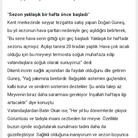
"Sezon yaklaşık bir hafta önce başladı"
Kent merkezinde seyyar tezgahta satış yapan Doğan Güneş,
bu yıl sezonun hava şartları nedeniyle geç açıldığını belirterek,
"Bu sene hava serin gittiği için geç başladı. Yaklaşık bir haftadır
sezonu açmışız. Açılışı tanesi 20 liradan yaptık. Hava çok sıcak
olduğu için bu meyveyi termosta soğuk muhafaza edip
vatandaşlara soğuk olarak sunuyoruz" dedi.
Dikenli incirin sağlık açısından da faydalı olduğunu dile getiren
Güneş, "Yağ yakımına birebirdir. Bağışıklık sistemini güçlendirir,
kalbi korur ve sindirim sistemini destekler. Şu anda talep az.
Meyvenin biraz daha sararması gerekiyor. İnşallah haftaya ilgi
artacaktır" diye konuştu.
Vatandaşlardan Batın Okan ise, "Her yıl bu dönemlerde çıkıyor.
Görüntüsü ve tadıyla insanı cezbeden bir meyve. Özellikle
buzun içinde soğutularak sunulması tadını daha da
güzelleştiriyor. Sağlıklı olduğuna inanıyorum ve sezon boyunca