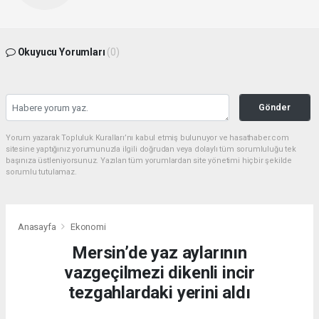
Okuyucu Yorumları
(0)
Gönder
Yorum yazarak Topluluk Kuralları’nı kabul etmiş bulunuyor ve hasathaber.com
sitesine yaptığınız yorumunuzla ilgili doğrudan veya dolaylı tüm sorumluluğu tek
başınıza üstleniyorsunuz. Yazılan tüm yorumlardan site yönetimi hiçbir şekilde
sorumlu tutulamaz.
Anasayfa
Ekonomi
Mersin’de yaz aylarının
vazgeçilmezi dikenli incir
tezgahlardaki yerini aldı