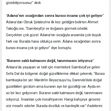
görebiliyorsunuz" dedi.
"Adana’nın sıcağından sonra burası insana çok iyi geliyor"
Adana’dan Obruk Şelalesi’ne ilk kez geldiğini belirten Ahmet
Takoğlu ise, "Saimbeyli’yi ve doğasını görmek istedik.
Gerçekten çok güzel. Adana’nın sıcağıyla arasında çok büyük
fark var. Burada hava oldukça serin. Adana sıcağından sonra
burası insana çok iyi geliyor" diye konuştu.
"Buranın saklı kalmasını değil, tanınmasını istiyoruz"
Ankara’da yaşayan ve tatil için memleketi Saimbeyli’ye gelen
Sefa Dal da bölgenin doğal güzelliklerine dikkat çekerek, "Burası
bambaşka bir yer. Mardin’in Beyazsuyu’nu, Darende’deki doğal
güzellikleri gördüm ama buranın ayrı bir güzelliği var. Ayda en
az bir kez geliyorum. Buranın saklı kalmasını değil, tanınmasını
istiyoruz. İnsanları çok misafirperver. Hangi bahçeye girseniz
sizi misafir ederler. Burada dostluk ve kardeşlik var" ifadelerini