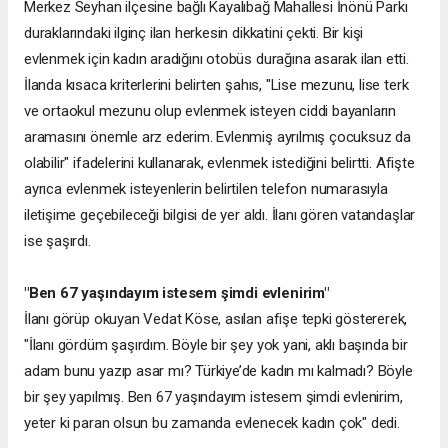
Merkez Seyhan ilçesine bağlı Kayalıbağ Mahallesi İnönü Parkı
duraklarındaki ilginç ilan herkesin dikkatini çekti. Bir kişi
evlenmek için kadın aradığını otobüs durağına asarak ilan etti.
İlanda kısaca kriterlerini belirten şahıs, "Lise mezunu, lise terk
ve ortaokul mezunu olup evlenmek isteyen ciddi bayanların
aramasını önemle arz ederim. Evlenmiş ayrılmış çocuksuz da
olabilir" ifadelerini kullanarak, evlenmek istediğini belirtti. Afişte
ayrıca evlenmek isteyenlerin belirtilen telefon numarasıyla
iletişime geçebileceği bilgisi de yer aldı. İlanı gören vatandaşlar
ise şaşırdı.
"Ben 67 yaşındayım istesem şimdi evlenirim"
İlanı görüp okuyan Vedat Köse, asılan afişe tepki göstererek,
"İlanı gördüm şaşırdım. Böyle bir şey yok yani, aklı başında bir
adam bunu yazıp asar mı? Türkiye’de kadın mı kalmadı? Böyle
bir şey yapılmış. Ben 67 yaşındayım istesem şimdi evlenirim,
yeter ki paran olsun bu zamanda evlenecek kadın çok" dedi.