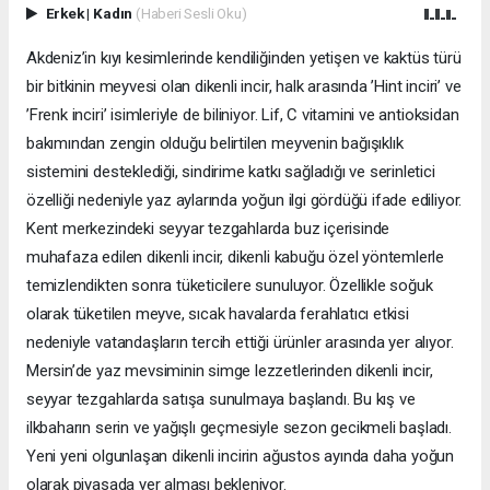
Erkek
|
Kadın
(Haberi Sesli Oku)
Akdeniz’in kıyı kesimlerinde kendiliğinden yetişen ve kaktüs türü
bir bitkinin meyvesi olan dikenli incir, halk arasında ’Hint inciri’ ve
’Frenk inciri’ isimleriyle de biliniyor. Lif, C vitamini ve antioksidan
bakımından zengin olduğu belirtilen meyvenin bağışıklık
sistemini desteklediği, sindirime katkı sağladığı ve serinletici
özelliği nedeniyle yaz aylarında yoğun ilgi gördüğü ifade ediliyor.
Kent merkezindeki seyyar tezgahlarda buz içerisinde
muhafaza edilen dikenli incir, dikenli kabuğu özel yöntemlerle
temizlendikten sonra tüketicilere sunuluyor. Özellikle soğuk
olarak tüketilen meyve, sıcak havalarda ferahlatıcı etkisi
nedeniyle vatandaşların tercih ettiği ürünler arasında yer alıyor.
Mersin’de yaz mevsiminin simge lezzetlerinden dikenli incir,
seyyar tezgahlarda satışa sunulmaya başlandı. Bu kış ve
ilkbaharın serin ve yağışlı geçmesiyle sezon gecikmeli başladı.
Yeni yeni olgunlaşan dikenli incirin ağustos ayında daha yoğun
olarak piyasada yer alması bekleniyor.