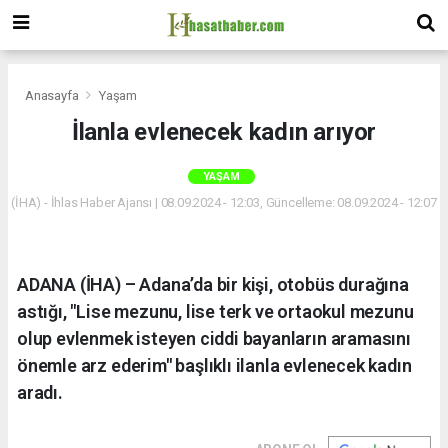
Anasayfa
Yaşam
İlanla evlenecek kadın arıyor
YAŞAM
(İHA) - İhlas Haber Ajansı | 08.09.2024 - 12:03, Güncelleme: 08.09.2024 - 12:07
ADANA (İHA) – Adana’da bir kişi, otobüs durağına
astığı, "Lise mezunu, lise terk ve ortaokul mezunu
olup evlenmek isteyen ciddi bayanların aramasını
önemle arz ederim" başlıklı ilanla evlenecek kadın
aradı.