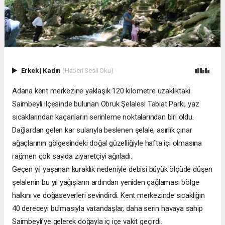
Erkek
|
Kadın
(Haberi Sesli Oku)
Adana kent merkezine yaklaşık 120 kilometre uzaklıktaki
Saimbeyli ilçesinde bulunan Obruk Şelalesi Tabiat Parkı, yaz
sıcaklarından kaçanların serinleme noktalarından biri oldu.
Dağlardan gelen kar sularıyla beslenen şelale, asırlık çınar
ağaçlarının gölgesindeki doğal güzelliğiyle hafta içi olmasına
rağmen çok sayıda ziyaretçiyi ağırladı.
Geçen yıl yaşanan kuraklık nedeniyle debisi büyük ölçüde düşen
şelalenin bu yıl yağışların ardından yeniden çağlaması bölge
halkını ve doğaseverleri sevindirdi. Kent merkezinde sıcaklığın
40 dereceyi bulmasıyla vatandaşlar, daha serin havaya sahip
Saimbeyli’ye gelerek doğayla iç içe vakit geçirdi.