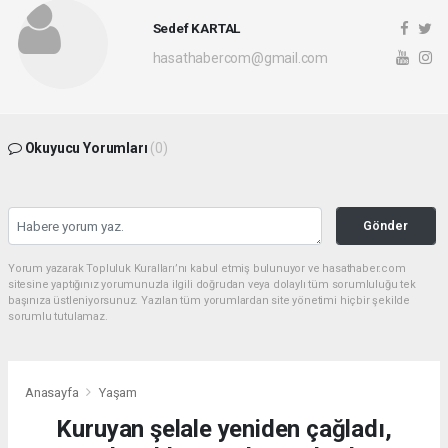
Sedef KARTAL
hasathabercom@gmail.com
Okuyucu Yorumları
(0)
Gönder
Yorum yazarak Topluluk Kuralları’nı kabul etmiş bulunuyor ve hasathaber.com
sitesine yaptığınız yorumunuzla ilgili doğrudan veya dolaylı tüm sorumluluğu tek
başınıza üstleniyorsunuz. Yazılan tüm yorumlardan site yönetimi hiçbir şekilde
sorumlu tutulamaz.
Anasayfa
Yaşam
Kuruyan şelale yeniden çağladı,