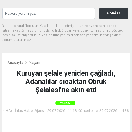
Gönder
Yorum yazarak Topluluk Kuralları’nı kabul etmiş bulunuyor ve hasathaber.com
sitesine yaptığınız yorumunuzla ilgili doğrudan veya dolaylı tüm sorumluluğu tek
başınıza üstleniyorsunuz. Yazılan tüm yorumlardan site yönetimi hiçbir şekilde
sorumlu tutulamaz.
Anasayfa
Yaşam
Kuruyan şelale yeniden çağladı,
Adanalılar sıcaktan Obruk
Şelalesi’ne akın etti
YAŞAM
(İHA) - İhlas Haber Ajansı | 29.07.2026 - 11:18, Güncelleme: 29.07.2026 - 14:38