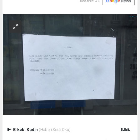
ABONE OL
Erkek
|
Kadın
(Haberi Sesli Oku)