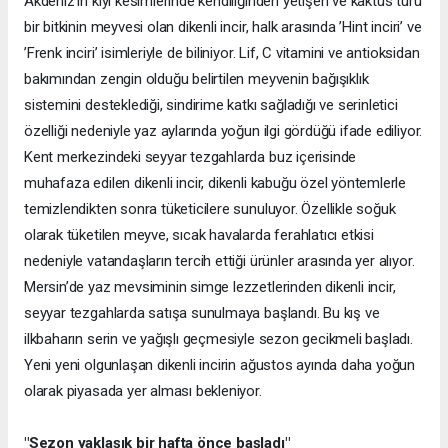
Akdeniz’in kıyı kesimlerinde kendiliğinden yetişen ve kaktüs türü
bir bitkinin meyvesi olan dikenli incir, halk arasında ’Hint inciri’ ve
’Frenk inciri’ isimleriyle de biliniyor. Lif, C vitamini ve antioksidan
bakımından zengin olduğu belirtilen meyvenin bağışıklık
sistemini desteklediği, sindirime katkı sağladığı ve serinletici
özelliği nedeniyle yaz aylarında yoğun ilgi gördüğü ifade ediliyor.
Kent merkezindeki seyyar tezgahlarda buz içerisinde
muhafaza edilen dikenli incir, dikenli kabuğu özel yöntemlerle
temizlendikten sonra tüketicilere sunuluyor. Özellikle soğuk
olarak tüketilen meyve, sıcak havalarda ferahlatıcı etkisi
nedeniyle vatandaşların tercih ettiği ürünler arasında yer alıyor.
Mersin’de yaz mevsiminin simge lezzetlerinden dikenli incir,
seyyar tezgahlarda satışa sunulmaya başlandı. Bu kış ve
ilkbaharın serin ve yağışlı geçmesiyle sezon gecikmeli başladı.
Yeni yeni olgunlaşan dikenli incirin ağustos ayında daha yoğun
olarak piyasada yer alması bekleniyor.
"Sezon yaklaşık bir hafta önce başladı"