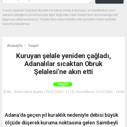
Yorum yazarak Topluluk Kuralları’nı kabul etmiş bulunuyor ve hasathaber.com
sitesine yaptığınız yorumunuzla ilgili doğrudan veya dolaylı tüm sorumluluğu tek
başınıza üstleniyorsunuz. Yazılan tüm yorumlardan site yönetimi hiçbir şekilde
sorumlu tutulamaz.
Anasayfa
Yaşam
Kuruyan şelale yeniden çağladı,
Adanalılar sıcaktan Obruk
Şelalesi’ne akın etti
YAŞAM
(İHA) - İhlas Haber Ajansı | 29.07.2026 - 11:18, Güncelleme: 29.07.2026 - 14:38
Adana’da geçen yıl kuraklık nedeniyle debisi büyük
ölçüde düşerek kuruma noktasına gelen Saimbeyli