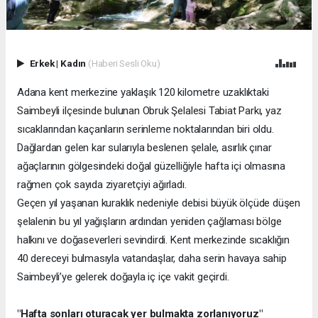
Erkek
|
Kadın
(Haberi Sesli Oku)
Adana kent merkezine yaklaşık 120 kilometre uzaklıktaki
Saimbeyli ilçesinde bulunan Obruk Şelalesi Tabiat Parkı, yaz
sıcaklarından kaçanların serinleme noktalarından biri oldu.
Dağlardan gelen kar sularıyla beslenen şelale, asırlık çınar
ağaçlarının gölgesindeki doğal güzelliğiyle hafta içi olmasına
rağmen çok sayıda ziyaretçiyi ağırladı.
Geçen yıl yaşanan kuraklık nedeniyle debisi büyük ölçüde düşen
şelalenin bu yıl yağışların ardından yeniden çağlaması bölge
halkını ve doğaseverleri sevindirdi. Kent merkezinde sıcaklığın
40 dereceyi bulmasıyla vatandaşlar, daha serin havaya sahip
Saimbeyli’ye gelerek doğayla iç içe vakit geçirdi.
"Hafta sonları oturacak yer bulmakta zorlanıyoruz"