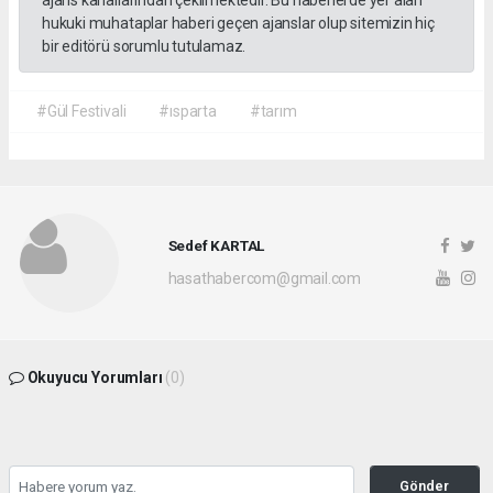
hukuki muhataplar haberi geçen ajanslar olup sitemizin hiç
bir editörü sorumlu tutulamaz.
#Gül Festivali
#ısparta
#tarım
Sedef KARTAL
hasathabercom@gmail.com
Okuyucu Yorumları
(0)
Gönder