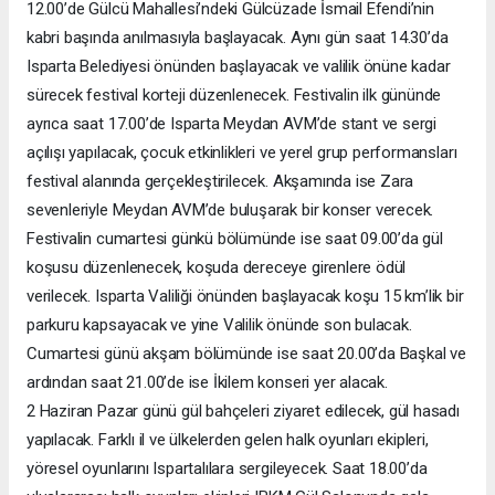
12.00’de Gülcü Mahallesi’ndeki Gülcüzade İsmail Efendi’nin
kabri başında anılmasıyla başlayacak. Aynı gün saat 14.30’da
Isparta Belediyesi önünden başlayacak ve valilik önüne kadar
sürecek festival korteji düzenlenecek. Festivalin ilk gününde
ayrıca saat 17.00’de Isparta Meydan AVM’de stant ve sergi
açılışı yapılacak, çocuk etkinlikleri ve yerel grup performansları
festival alanında gerçekleştirilecek. Akşamında ise Zara
sevenleriyle Meydan AVM’de buluşarak bir konser verecek.
Festivalin cumartesi günkü bölümünde ise saat 09.00’da gül
koşusu düzenlenecek, koşuda dereceye girenlere ödül
verilecek. Isparta Valiliği önünden başlayacak koşu 15 km’lik bir
parkuru kapsayacak ve yine Valilik önünde son bulacak.
Cumartesi günü akşam bölümünde ise saat 20.00’da Başkal ve
ardından saat 21.00’de ise İkilem konseri yer alacak.
2 Haziran Pazar günü gül bahçeleri ziyaret edilecek, gül hasadı
yapılacak. Farklı il ve ülkelerden gelen halk oyunları ekipleri,
yöresel oyunlarını Ispartalılara sergileyecek. Saat 18.00’da