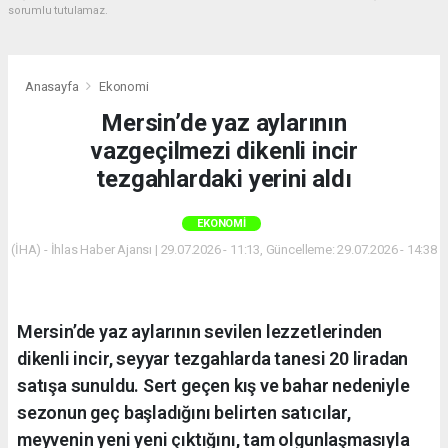
sorumlu tutulamaz.
Anasayfa
Ekonomi
Mersin’de yaz aylarının
vazgeçilmezi dikenli incir
tezgahlardaki yerini aldı
EKONOMI
(İHA) - İhlas Haber Ajansı | 29.07.2026 - 11:13, Güncelleme: 29.07.2026 - 14:38
Mersin’de yaz aylarının sevilen lezzetlerinden
dikenli incir, seyyar tezgahlarda tanesi 20 liradan
satışa sunuldu. Sert geçen kış ve bahar nedeniyle
sezonun geç başladığını belirten satıcılar,
meyvenin yeni yeni çıktığını, tam olgunlaşmasıyla