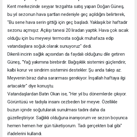
Kent merkezinde seyyar tezgahta satış yapan Doğan Güneş,
bu yıl sezonun hava şartları nedeniyle geç açıldığını belirterek,
"Bu sene hava serin gittiği için geç başladı. Yaklaşık bir haftadır
sezonu açmışız. Açılışı tanesi 20 liradan yaptık. Hava çok sıcak
olduğu için bu meyveyi termosta soğuk muhafaza edip
vatandaşlara soğuk olarak sunuyoruz" dedi.
Dikenli incirin sağlık açısından da faydalı olduğunu dile getiren
Güneş, "Yağ yakımına birebirdir. Bağışıklık sistemini güçlendirir,
kalbi korur ve sindirim sistemini destekler. Şu anda talep az.
Meyvenin biraz daha sararması gerekiyor. İnşallah haftaya ilgi
artacaktır" diye konuştu.
Vatandaşlardan Batın Okan ise, "Her yıl bu dönemlerde çıkıyor.
Görüntüsü ve tadıyla insanı cezbeden bir meyve. Özellikle
buzun içinde soğutularak sunulması tadını daha da
güzelleştiriyor. Sağlıklı olduğuna inanıyorum ve sezon boyunca
hemen hemen her gün tüketiyorum. Tadı gerçekten bal gibi"
ifadelerini kullandı.