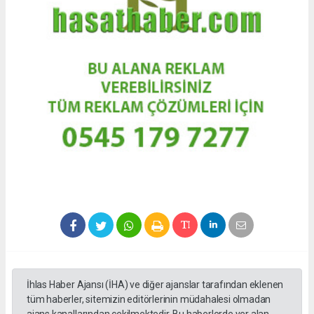
İhlas Haber Ajansı (İHA) ve diğer ajanslar tarafından eklenen
tüm haberler, sitemizin editörlerinin müdahalesi olmadan
ajans kanallarından çekilmektedir. Bu haberlerde yer alan