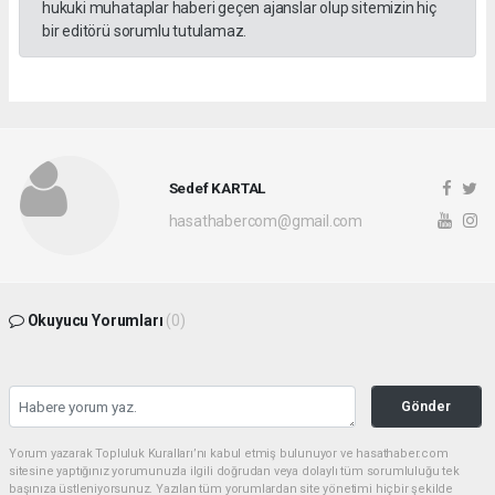
hukuki muhataplar haberi geçen ajanslar olup sitemizin hiç
bir editörü sorumlu tutulamaz.
Sedef KARTAL
hasathabercom@gmail.com
Okuyucu Yorumları
(0)
Gönder
Yorum yazarak Topluluk Kuralları’nı kabul etmiş bulunuyor ve hasathaber.com
sitesine yaptığınız yorumunuzla ilgili doğrudan veya dolaylı tüm sorumluluğu tek
başınıza üstleniyorsunuz. Yazılan tüm yorumlardan site yönetimi hiçbir şekilde