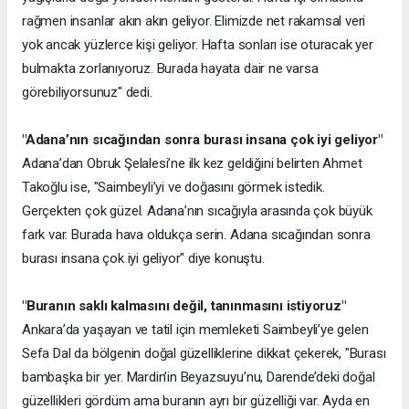
rağmen insanlar akın akın geliyor. Elimizde net rakamsal veri
yok ancak yüzlerce kişi geliyor. Hafta sonları ise oturacak yer
bulmakta zorlanıyoruz. Burada hayata dair ne varsa
görebiliyorsunuz" dedi.
"Adana’nın sıcağından sonra burası insana çok iyi geliyor"
Adana’dan Obruk Şelalesi’ne ilk kez geldiğini belirten Ahmet
Takoğlu ise, "Saimbeyli’yi ve doğasını görmek istedik.
Gerçekten çok güzel. Adana’nın sıcağıyla arasında çok büyük
fark var. Burada hava oldukça serin. Adana sıcağından sonra
burası insana çok iyi geliyor" diye konuştu.
"Buranın saklı kalmasını değil, tanınmasını istiyoruz"
Ankara’da yaşayan ve tatil için memleketi Saimbeyli’ye gelen
Sefa Dal da bölgenin doğal güzelliklerine dikkat çekerek, "Burası
bambaşka bir yer. Mardin’in Beyazsuyu’nu, Darende’deki doğal
güzellikleri gördüm ama buranın ayrı bir güzelliği var. Ayda en