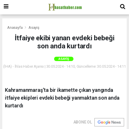
Anasayfa
Asayiş
İtfaiye ekibi yanan evdeki bebeği
son anda kurtardı
ASAYIŞ
(İHA) - İhlas Haber Ajansı | 30.05.2024 - 14:10, Güncelleme: 30.05.2024 - 14:11
Kahramanmaraş’ta bir ikamette çıkan yangında
itfaiye ekipleri evdeki bebeği yanmaktan son anda
kurtardı
ABONE OL