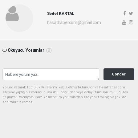
Sedef KARTAL
hasathabercom@gmail.com
Okuyucu Yorumları
(0)
Gönder
Yorum yazarak Topluluk Kuralları’nı kabul etmiş bulunuyor ve hasathaber.com
sitesine yaptığınız yorumunuzla ilgili doğrudan veya dolaylı tüm sorumluluğu tek
başınıza üstleniyorsunuz. Yazılan tüm yorumlardan site yönetimi hiçbir şekilde
sorumlu tutulamaz.
haber paketi
haber scripti
haber yazılımı