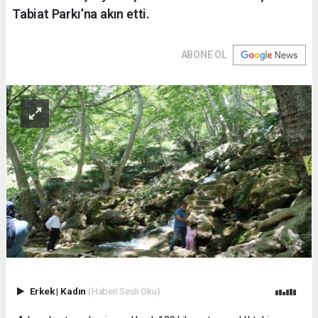
Tabiat Parkı’na akın etti.
ABONE OL
Erkek
|
Kadın
(Haberi Sesli Oku)