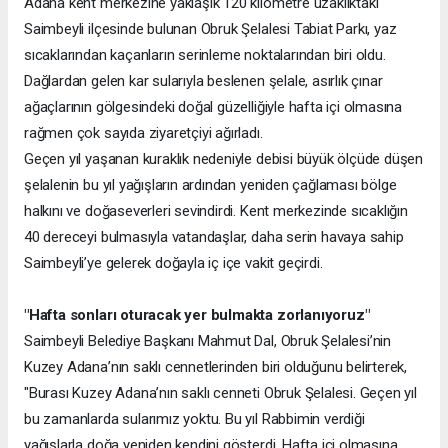
Adana kent merkezine yaklaşık 120 kilometre uzaklıktaki
Saimbeyli ilçesinde bulunan Obruk Şelalesi Tabiat Parkı, yaz
sıcaklarından kaçanların serinleme noktalarından biri oldu.
Dağlardan gelen kar sularıyla beslenen şelale, asırlık çınar
ağaçlarının gölgesindeki doğal güzelliğiyle hafta içi olmasına
rağmen çok sayıda ziyaretçiyi ağırladı.
Geçen yıl yaşanan kuraklık nedeniyle debisi büyük ölçüde düşen
şelalenin bu yıl yağışların ardından yeniden çağlaması bölge
halkını ve doğaseverleri sevindirdi. Kent merkezinde sıcaklığın
40 dereceyi bulmasıyla vatandaşlar, daha serin havaya sahip
Saimbeyli’ye gelerek doğayla iç içe vakit geçirdi.
"Hafta sonları oturacak yer bulmakta zorlanıyoruz"
Saimbeyli Belediye Başkanı Mahmut Dal, Obruk Şelalesi’nin
Kuzey Adana’nın saklı cennetlerinden biri olduğunu belirterek,
"Burası Kuzey Adana’nın saklı cenneti Obruk Şelalesi. Geçen yıl
bu zamanlarda sularımız yoktu. Bu yıl Rabbimin verdiği
yağışlarla doğa yeniden kendini gösterdi. Hafta içi olmasına