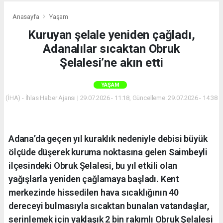
Anasayfa
Yaşam
Kuruyan şelale yeniden çağladı,
Adanalılar sıcaktan Obruk
Şelalesi’ne akın etti
YAŞAM
(İHA) - İhlas Haber Ajansı | 29.07.2026 - 11:18, Güncelleme: 29.07.2026 - 14:38
Adana’da geçen yıl kuraklık nedeniyle debisi büyük
ölçüde düşerek kuruma noktasına gelen Saimbeyli
ilçesindeki Obruk Şelalesi, bu yıl etkili olan
yağışlarla yeniden çağlamaya başladı. Kent
merkezinde hissedilen hava sıcaklığının 40
dereceyi bulmasıyla sıcaktan bunalan vatandaşlar,
serinlemek için yaklaşık 2 bin rakımlı Obruk Şelalesi