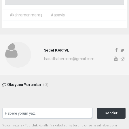
#kahramanmaraş
#asayiş
Sedef KARTAL
hasathabercom@gmail.com
Okuyucu Yorumları
(0)
Gönder
Yorum yazarak Topluluk Kuralları’nı kabul etmiş bulunuyor ve hasathaber.com