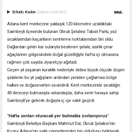
Erkek
|
Kadın
(Haberi Sesli Oku)
Adana kent merkezine yaklaşık 120 kilometre uzaklıktaki
Saimbeyli ilçesinde bulunan Obruk Şelalesi Tabiat Parkı, yaz
sıcaklarından kaçanların serinleme noktalarından biri oldu.
Dağlardan gelen kar sularıyla beslenen şelale, asırlık çınar
ağaçlarının gölgesindeki doğal güzelliğiyle hafta içi olmasına
rağmen çok sayıda ziyaretçiyi ağırladı.
Geçen yıl yaşanan kuraklık nedeniyle debisi büyük ölçüde düşen
şelalenin bu yıl yağışların ardından yeniden çağlaması bölge
halkını ve doğaseverleri sevindirdi. Kent merkezinde sıcaklığın
40 dereceyi bulmasıyla vatandaşlar, daha serin havaya sahip
Saimbeyli’ye gelerek doğayla iç içe vakit geçirdi.
"Hafta sonları oturacak yer bulmakta zorlanıyoruz"
Saimbeyli Belediye Başkanı Mahmut Dal, Obruk Şelalesi’nin
Kuzey Adana’nın saklı cennetlerinden biri olduğunu belirterek,