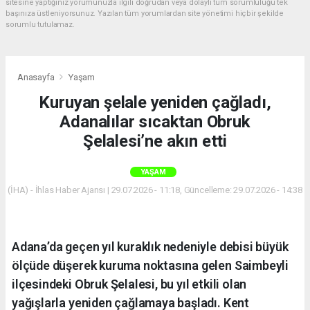
sitesine yaptığınız yorumunuzla ilgili doğrudan veya dolaylı tüm sorumluluğu tek
başınıza üstleniyorsunuz. Yazılan tüm yorumlardan site yönetimi hiçbir şekilde
sorumlu tutulamaz.
Anasayfa
Yaşam
Kuruyan şelale yeniden çağladı,
Adanalılar sıcaktan Obruk
Şelalesi’ne akın etti
YAŞAM
(İHA) - İhlas Haber Ajansı | 29.07.2026 - 11:18, Güncelleme: 29.07.2026 - 14:38
Adana’da geçen yıl kuraklık nedeniyle debisi büyük
ölçüde düşerek kuruma noktasına gelen Saimbeyli
ilçesindeki Obruk Şelalesi, bu yıl etkili olan
yağışlarla yeniden çağlamaya başladı. Kent