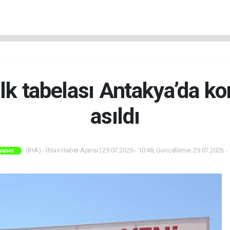
 ilk tabelası Antakya’da k
asıldı
(İHA) - İhlas Haber Ajansı | 29.07.2026 - 10:48, Güncelleme: 29.07.2026 -
yaset