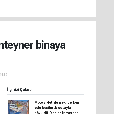
onteyner binaya
 14:39
İlginizi Çekebilir
Motosikletiyle işe giderken
yolu kesilerek sopayla
dövüldü: O anlar kamerada