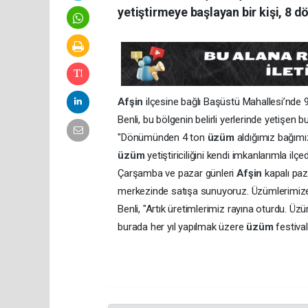
yetiştirmeye başlayan bir kişi, 8 
Afşin
ilçesine bağlı Başüstü Mahallesi’nde
Benli, bu bölgenin belirli yerlerinde yetişen bu
"Dönümünden 4 ton
üzüm
aldığımız bağım
üzüm
yetiştiriciliğini kendi imkanlarımla ilç
Çarşamba ve pazar günleri
Afşin
kapalı paz
merkezinde satışa sunuyoruz. Üzümlerimize i
Benli, "Artık üretimlerimiz rayına oturdu. Üzü
burada her yıl yapılmak üzere
üzüm
festival