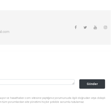
l.com
Gönder
uyor ve hasathaber.com sitesine yaptığınız yorumunuzla ilgili doğrudan veya dolaylı
n tüm yorumlardan site yönetimi hiçbir şekilde sorumlu tutulamaz.