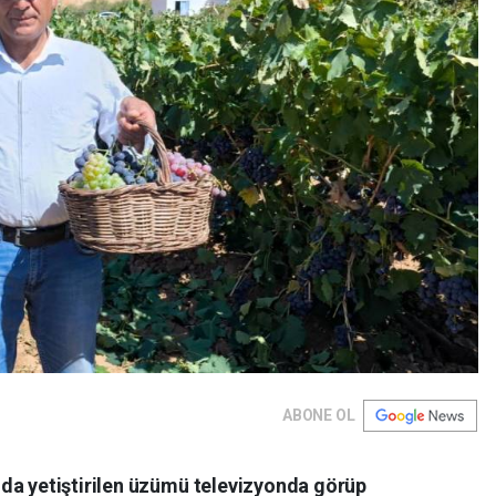
ABONE OL
da yetiştirilen üzümü televizyonda görüp