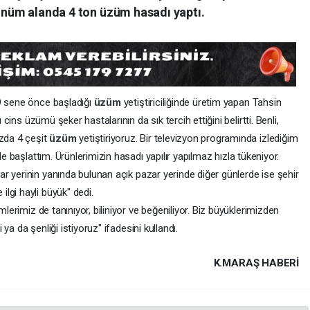
dönüm alanda 4 ton üzüm hasadı yaptı.
 9 sene önce başladığı
üzüm
yetiştiriciliğinde üretim yapan Tahsin
 cins üzümü şeker hastalarının da sık tercih ettiğini belirtti. Benli,
ızda 4 çeşit
üzüm
yetiştiriyoruz. Bir televizyon programında izlediğim
ede başlattım. Ürünlerimizin hasadı yapılır yapılmaz hızla tükeniyor.
ar yerinin yanında bulunan açık pazar yerinde diğer günlerde ise şehir
lgi hayli büyük" dedi.
mlerimiz de tanınıyor, biliniyor ve beğeniliyor. Biz büyüklerimizden
i ya da şenliği istiyoruz" ifadesini kullandı.
K.MARAŞ HABERİ