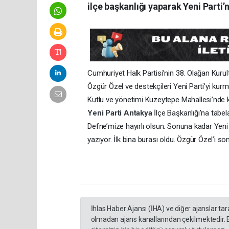
ilçe başkanlığı yaparak Yeni Parti’ni
Cumhuriyet Halk Partisi’nin 38. Olağan Kuru
Özgür Özel ve destekçileri Yeni Parti’yi kur
Kutlu ve yönetimi Kuzeytepe Mahallesi’nde kon
Yeni Parti
Antakya
İlçe Başkanlığı’na tabel
Defne’mize hayırlı olsun. Sonuna kadar Yeni 
yazıyor. İlk bina burası oldu. Özgür Özel’i s
İhlas Haber Ajansı (İHA) ve diğer ajanslar ta
olmadan ajans kanallarından çekilmektedir. 