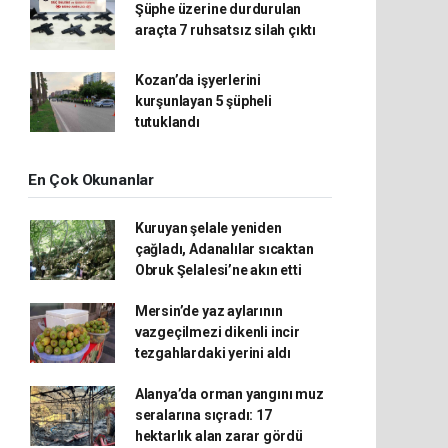
Şüphe üzerine durdurulan
araçta 7 ruhsatsız silah çıktı
Kozan’da işyerlerini
kurşunlayan 5 şüpheli
tutuklandı
En Çok Okunanlar
Kuruyan şelale yeniden
çağladı, Adanalılar sıcaktan
Obruk Şelalesi’ne akın etti
Mersin’de yaz aylarının
vazgeçilmezi dikenli incir
tezgahlardaki yerini aldı
Alanya’da orman yangını muz
seralarına sıçradı: 17
hektarlık alan zarar gördü