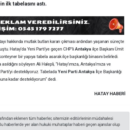
n ilk tabelasını astı.
ltayı hakkında mutlak butlan kararı çıkması ardından yaşanan süreçte
muştu. Hatay’da Yeni Parti’ye geçen CHP’li
Antakya
ilçe Başkanı Ümit
teyner bir yapıya tabela asarak ilçe başkanlığı binasını belirledi.
a asıldığını söyleyen Ali Halepli, "Hatay’ımıza, Antakya’mıza ve
Parti’yi destekliyoruz. Tabelada
Yeni Parti
Antakya
İlçe Başkanlığı
onuna kadar destekliyorum" dedi.
HATAY HABERİ
rafından eklenen tüm haberler, sitemizin editörlerinin müdahalesi
Bu haberlerde yer alan hukuki muhataplar haberi geçen ajanslar olup