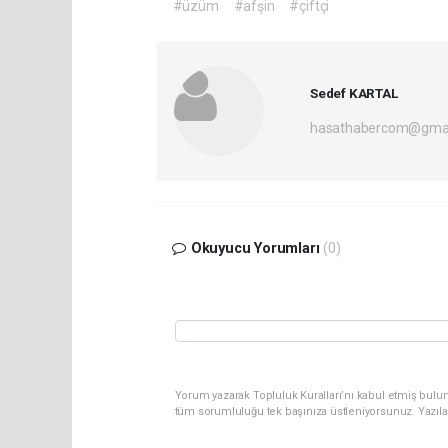
#üzüm
#afşin
#çiftçi
Sedef KARTAL
hasathabercom@gmai
Okuyucu Yorumları
(0)
Yorum yazarak Topluluk Kuralları’nı kabul etmiş bulun
tüm sorumluluğu tek başınıza üstleniyorsunuz. Yazıla