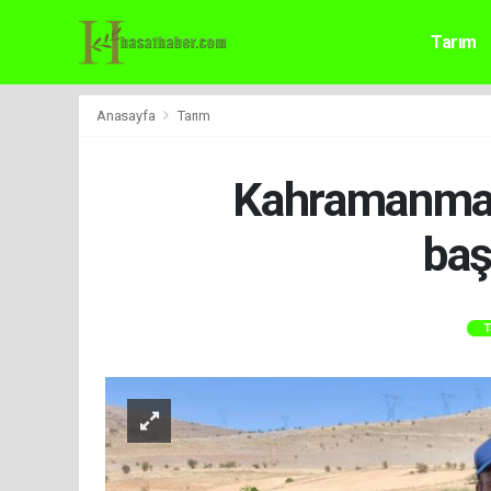
Tarım
Anasayfa
Tarım
Kahramanmara
baş
T