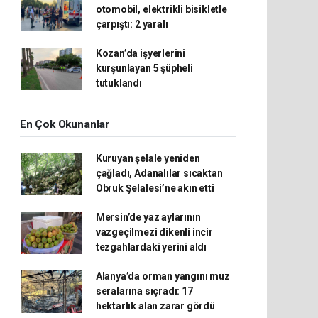
otomobil, elektrikli bisikletle
çarpıştı: 2 yaralı
Kozan’da işyerlerini
kurşunlayan 5 şüpheli
tutuklandı
En Çok Okunanlar
Kuruyan şelale yeniden
çağladı, Adanalılar sıcaktan
Obruk Şelalesi’ne akın etti
Mersin’de yaz aylarının
vazgeçilmezi dikenli incir
tezgahlardaki yerini aldı
Alanya’da orman yangını muz
seralarına sıçradı: 17
hektarlık alan zarar gördü