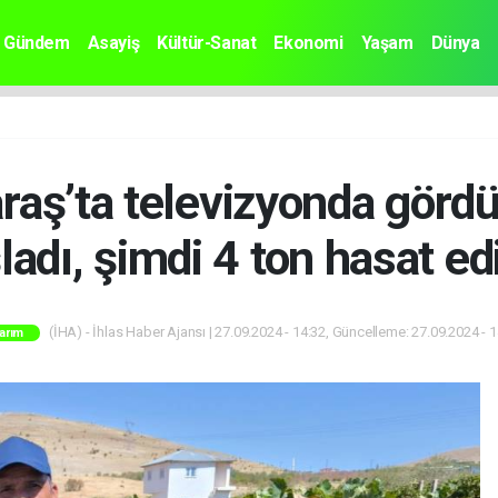
Gündem
Asayiş
Kültür-Sanat
Ekonomi
Yaşam
Dünya
ş’ta televizyonda gördü
ladı, şimdi 4 ton hasat ed
(İHA) - İhlas Haber Ajansı | 27.09.2024 - 14:32, Güncelleme: 27.09.2024 - 
arım