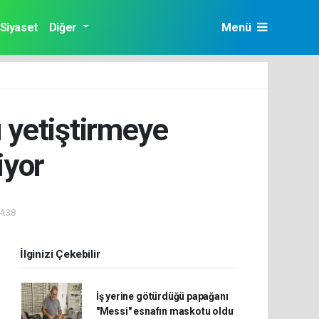
Siyaset
Diğer
Menü
 yetiştirmeye
iyor
14:38
İlginizi Çekebilir
İş yerine götürdüğü papağanı
"Messi" esnafın maskotu oldu