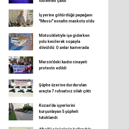
sistemini çaldı
İş yerine götürdüğü papağanı
"Messi" esnafın maskotu oldu
Motosikletiyle işe giderken
yolu kesilerek sopayla
dövüldü: O anlar kamerada
Mersin’deki kadın cinayeti
protesto edildi
Şüphe üzerine durdurulan
araçta 7 ruhsatsız silah çıktı
Kozan’da işyerlerini
kurşunlayan 5 şüpheli
tutuklandı