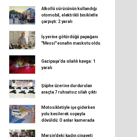
Alkollü sürücünün kullandığı
otomobil, elektrikli bisikletle
çarpıştı: 2 yaralı
İş yerine götürdüğü papağanı
"Messi" esnafın maskotu oldu
Gazipaşa’da silahlı kavga: 1
yaralı
Şüphe üzerine durdurulan
araçta 7 ruhsatsız silah çıktı
Motosikletiyle işe giderken
yolu kesilerek sopayla
dövüldü: O anlar kamerada
Mersin’deki kadın cinayeti