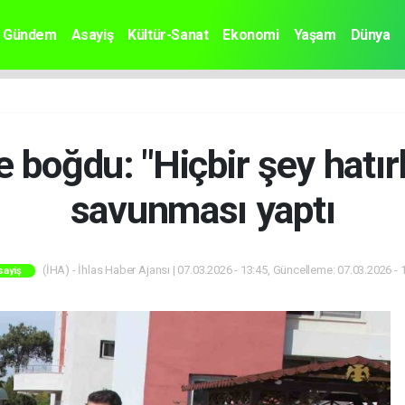
Gündem
Asayiş
Kültür-Sanat
Ekonomi
Yaşam
Dünya
le boğdu: "Hiçbir şey hat
savunması yaptı
(İHA) - İhlas Haber Ajansı | 07.03.2026 - 13:45, Güncelleme: 07.03.2026 - 
sayiş