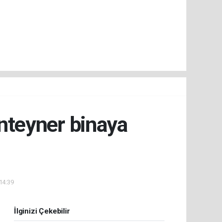
onteyner binaya
 14:39
İlginizi Çekebilir