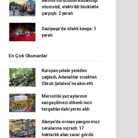
Alkollü sürücünün kullandığı
otomobil, elektrikli bisikletle
çarpıştı: 2 yaralı
Gazipaşa’da silahlı kavga: 1
yaralı
En Çok Okunanlar
Kuruyan şelale yeniden
çağladı, Adanalılar sıcaktan
Obruk Şelalesi’ne akın etti
Mersin’de yaz aylarının
vazgeçilmezi dikenli incir
tezgahlardaki yerini aldı
Alanya’da orman yangını muz
seralarına sıçradı: 17
hektarlık alan zarar gördü