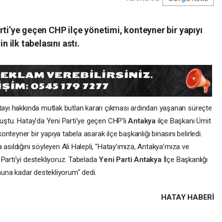
rti’ye geçen CHP ilçe yönetimi, konteyner bir yapıyı
n ilk tabelasını astı.
ltayı hakkında mutlak butlan kararı çıkması ardından yaşanan süreçte
muştu. Hatay’da Yeni Parti’ye geçen CHP’li
Antakya
ilçe Başkanı Ümit
teyner bir yapıya tabela asarak ilçe başkanlığı binasını belirledi.
a asıldığını söyleyen Ali Halepli, "Hatay’ımıza, Antakya’mıza ve
Parti’yi destekliyoruz. Tabelada
Yeni Parti
Antakya
İlçe Başkanlığı
onuna kadar destekliyorum" dedi.
HATAY HABERİ