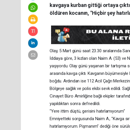
kavgaya kurban gittiği ortaya çıktı
öldüren kocanın, "Hiçbir şey hatır
Olay, 5 Mart günü saat 23.30 sıralarında Sar
İddiaya göre, 3 kızları olan Naim A. (53) ve Ne
yaşıyordu. Olay günü yaşanan bir tartışma sır
arasında kavga çıktı. Kavganın büyümesiyle Na
boğdu. Ardından ise 112 Acil Çağrı Merkezine
Bölgeye sağlık ve polis ekibi sevk edildi. Sağl
Cinayet Büro Amirliğine bağlı ekipler tarafın
yapıldıktan sonra defnedildi.
"Yere ittim düştü, gerisini hatırlamıyorum"
Emniyetteki sorgusunda Naim A., "Kavga sıra
hatırlamıyorum. Pişmanım" dediği öne sürül