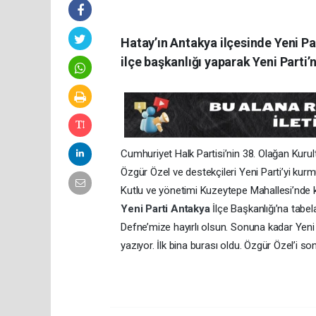
Hatay’ın Antakya ilçesinde Yeni Pa
ilçe başkanlığı yaparak Yeni Parti’ni
Cumhuriyet Halk Partisi’nin 38. Olağan Kuru
Özgür Özel ve destekçileri Yeni Parti’yi kur
Kutlu ve yönetimi Kuzeytepe Mahallesi’nde kon
Yeni Parti
Antakya
İlçe Başkanlığı’na tabel
Defne’mize hayırlı olsun. Sonuna kadar Yeni 
yazıyor. İlk bina burası oldu. Özgür Özel’i s