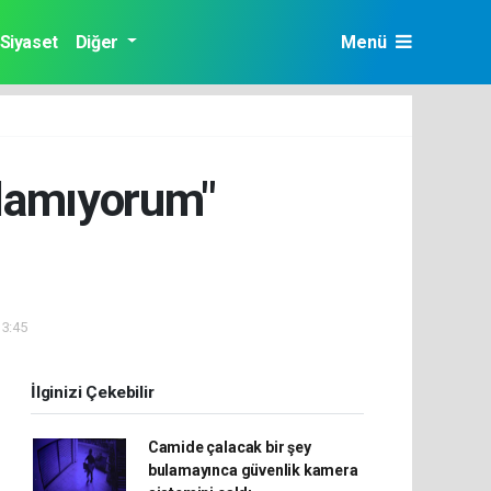
Siyaset
Diğer
Menü
ırlamıyorum"
13:45
İlginizi Çekebilir
Camide çalacak bir şey
bulamayınca güvenlik kamera