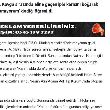
. Kavga sırasında eline geçen iple karısını boğarak
lamıyorum" dediği öğrenildi.
ıçam İlçesine bağlı Elif Su Uludağ Mahallesi’nde meydana geldi.
srin A. (48) çifti bir süredir aile içi sebeplerden dolayı tartışma
asında çift birbirine küfür etti. Bunun ardından Naim ve Nesrin çifti
im A., eşi Nesrin A.’yı önce darp etti sonra eline geçen bir iple
 arayarak "Karımı öldürdüm" diye kendisini ihbar etti.
ık ekipleri yaptığı kontrolde Nesrin A.’ın öldüğü belirledi. Naim A. ise
dan gözaltına alındı. Nesrin A.’ın Adana Adli Tıp Kurumu’nda otopsisi
sında ittim yere düştü. Sonrasında cinnet getirdim. Hiçbir şey
dü. İşlemlerinin ardından "Kasten öldürme" suçundan adliyeye sevk