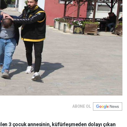
ABONE OL
len 3 çocuk annesinin, küfürleşmeden dolayı çıkan