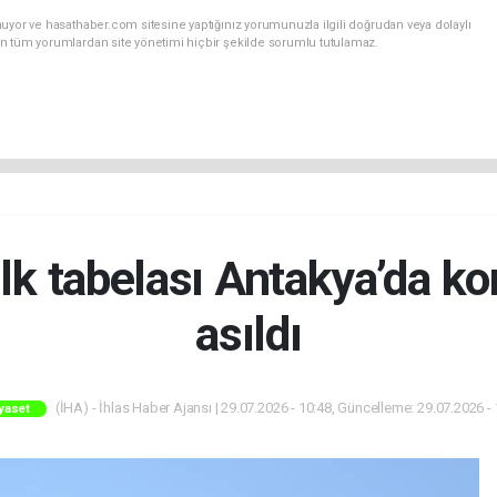
uyor ve hasathaber.com sitesine yaptığınız yorumunuzla ilgili doğrudan veya dolaylı
n tüm yorumlardan site yönetimi hiçbir şekilde sorumlu tutulamaz.
 ilk tabelası Antakya’da k
asıldı
(İHA) - İhlas Haber Ajansı | 29.07.2026 - 10:48, Güncelleme: 29.07.2026 -
yaset