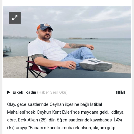
Erkek
|
Kadın
(Haberi Sesli Oku)
Olay, gece saatlerinde Ceyhan ilçesine bağlı İstiklal
Mahallesi’ndeki Ceyhun Kent Evleri’nde meydana geldi. İddiaya
göre, Berk Alkan (25), dün öğlen saatlerinde kayınbabası İ.A’yı
(57) arayıp "Babacım kandilin mübarek olsun, akşam gelip