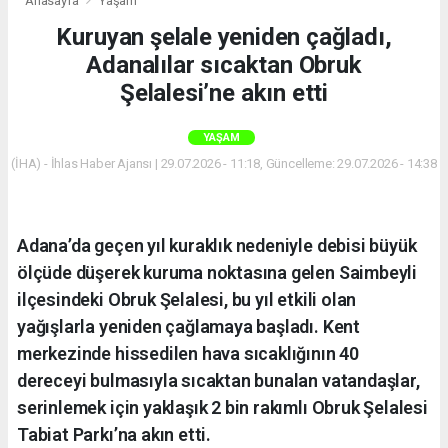
Anasayfa
Yaşam
Kuruyan şelale yeniden çağladı,
Adanalılar sıcaktan Obruk
Şelalesi’ne akın etti
YAŞAM
(İHA) - İhlas Haber Ajansı | 29.07.2026 - 11:18, Güncelleme: 29.07.2026 - 14:38
Adana’da geçen yıl kuraklık nedeniyle debisi büyük
ölçüde düşerek kuruma noktasına gelen Saimbeyli
ilçesindeki Obruk Şelalesi, bu yıl etkili olan
yağışlarla yeniden çağlamaya başladı. Kent
merkezinde hissedilen hava sıcaklığının 40
dereceyi bulmasıyla sıcaktan bunalan vatandaşlar,
serinlemek için yaklaşık 2 bin rakımlı Obruk Şelalesi
Tabiat Parkı’na akın etti.