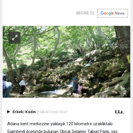
ABONE OL
Erkek
|
Kadın
(Haberi Sesli Oku)
Adana kent merkezine yaklaşık 120 kilometre uzaklıktaki
Saimbeyli ilçesinde bulunan Obruk Şelalesi Tabiat Parkı, yaz