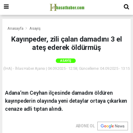
Anasayfa
Asayiş
Kayınpeder, zili çalan damadını 3 el
ateş ederek öldürmüş
ASAYIŞ
(İHA) - İhlas Haber Ajansı | 04.09.2025 - 12:58, Güncelleme: 04.09.2025 - 13:15
Adana’nın Ceyhan ilçesinde damadını öldüren
kayınpederin olayında yeni detaylar ortaya çıkarken
cenaze adli tıptan alındı.
ABONE OL