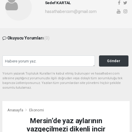
Sedef KARTAL
hasathabercom@gmail.com
Okuyucu Yorumları
(0)
Gönder
Yorum yazarak Topluluk Kuralları’nı kabul etmiş bulunuyor ve hasathaber.com
sitesine yaptığınız yorumunuzla ilgili doğrudan veya dolaylı tüm sorumluluğu tek
başınıza üstleniyorsunuz. Yazılan tüm yorumlardan site yönetimi hiçbir şekilde
sorumlu tutulamaz.
Anasayfa
Ekonomi
Mersin’de yaz aylarının
vazgeçilmezi dikenli incir