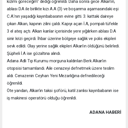
kızımı göreceğim" dediği öğrenildi. Daha sonra gece Alkan’ın,
ablası D.A ile birlikte kızı A.A (3) ve boşanma aşamasındaki eşi
C.A.’nın yaşadığı kayınbabasının evine gitti. 3. kattaki daireye
çıkan Alkan, kapının zilini çaldı. Kapıyı açan İ.A, pompalı tüfekle
3 el ateş açtı. Alkan kanlar içerisinde yere yığılırken ablası D.A
sinir krizi geçirdi. İhbar üzerine bölgeye sağlık ve polis ekipleri
sevk edildi. Olay yerine sağlık ekipleri Alkan’ın öldüğünü belirledi.
Şüpheli İ.A ise gözaltına alındı.
Adana Adli Tıp Kurumu morguna kaldırılan Berk Alkan’ın
otopsisi tamamlandı. Aile cenazeyi defnetmek üzere teslim
aldı. Cenazenin Ceyhan Yeni Mezarlığına defnedileceği
öğrenildi.
Öte yandan, Alkan’ın taksi şoförü, katil zanlısı kayınbabanın ise
iş makinesi operatörü olduğu öğrenildi.
ADANA HABERİ