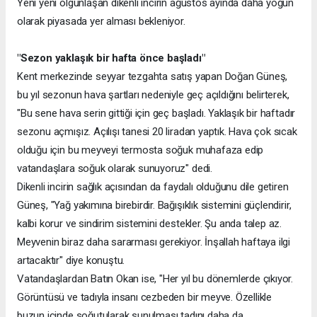
Yeni yeni olgunlaşan dikenli incirin ağustos ayında daha yoğun
olarak piyasada yer alması bekleniyor.
"Sezon yaklaşık bir hafta önce başladı"
Kent merkezinde seyyar tezgahta satış yapan Doğan Güneş,
bu yıl sezonun hava şartları nedeniyle geç açıldığını belirterek,
"Bu sene hava serin gittiği için geç başladı. Yaklaşık bir haftadır
sezonu açmışız. Açılışı tanesi 20 liradan yaptık. Hava çok sıcak
olduğu için bu meyveyi termosta soğuk muhafaza edip
vatandaşlara soğuk olarak sunuyoruz" dedi.
Dikenli incirin sağlık açısından da faydalı olduğunu dile getiren
Güneş, "Yağ yakımına birebirdir. Bağışıklık sistemini güçlendirir,
kalbi korur ve sindirim sistemini destekler. Şu anda talep az.
Meyvenin biraz daha sararması gerekiyor. İnşallah haftaya ilgi
artacaktır" diye konuştu.
Vatandaşlardan Batın Okan ise, "Her yıl bu dönemlerde çıkıyor.
Görüntüsü ve tadıyla insanı cezbeden bir meyve. Özellikle
buzun içinde soğutularak sunulması tadını daha da