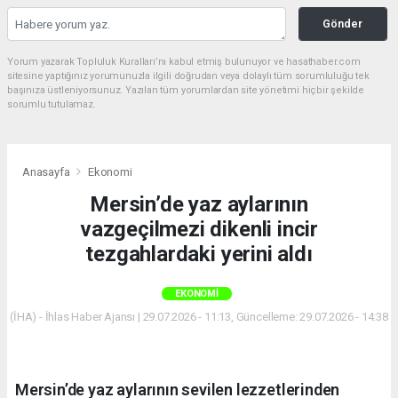
Gönder
Yorum yazarak Topluluk Kuralları’nı kabul etmiş bulunuyor ve hasathaber.com
sitesine yaptığınız yorumunuzla ilgili doğrudan veya dolaylı tüm sorumluluğu tek
başınıza üstleniyorsunuz. Yazılan tüm yorumlardan site yönetimi hiçbir şekilde
sorumlu tutulamaz.
Anasayfa
Ekonomi
Mersin’de yaz aylarının
vazgeçilmezi dikenli incir
tezgahlardaki yerini aldı
EKONOMI
(İHA) - İhlas Haber Ajansı | 29.07.2026 - 11:13, Güncelleme: 29.07.2026 - 14:38
Mersin’de yaz aylarının sevilen lezzetlerinden