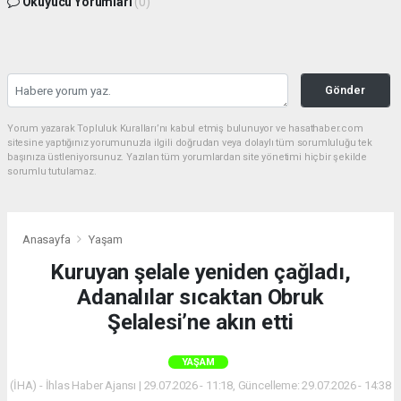
Okuyucu Yorumları
(0)
Gönder
Yorum yazarak Topluluk Kuralları’nı kabul etmiş bulunuyor ve hasathaber.com
sitesine yaptığınız yorumunuzla ilgili doğrudan veya dolaylı tüm sorumluluğu tek
başınıza üstleniyorsunuz. Yazılan tüm yorumlardan site yönetimi hiçbir şekilde
sorumlu tutulamaz.
Anasayfa
Yaşam
Kuruyan şelale yeniden çağladı,
Adanalılar sıcaktan Obruk
Şelalesi’ne akın etti
YAŞAM
(İHA) - İhlas Haber Ajansı | 29.07.2026 - 11:18, Güncelleme: 29.07.2026 - 14:38