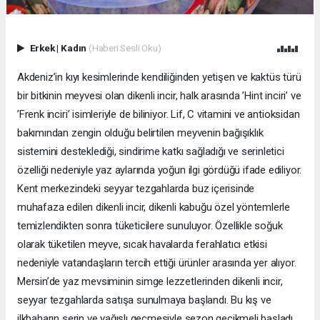
Erkek
|
Kadın
(Haberi Sesli Oku)
Akdeniz’in kıyı kesimlerinde kendiliğinden yetişen ve kaktüs türü
bir bitkinin meyvesi olan dikenli incir, halk arasında ’Hint inciri’ ve
’Frenk inciri’ isimleriyle de biliniyor. Lif, C vitamini ve antioksidan
bakımından zengin olduğu belirtilen meyvenin bağışıklık
sistemini desteklediği, sindirime katkı sağladığı ve serinletici
özelliği nedeniyle yaz aylarında yoğun ilgi gördüğü ifade ediliyor.
Kent merkezindeki seyyar tezgahlarda buz içerisinde
muhafaza edilen dikenli incir, dikenli kabuğu özel yöntemlerle
temizlendikten sonra tüketicilere sunuluyor. Özellikle soğuk
olarak tüketilen meyve, sıcak havalarda ferahlatıcı etkisi
nedeniyle vatandaşların tercih ettiği ürünler arasında yer alıyor.
Mersin’de yaz mevsiminin simge lezzetlerinden dikenli incir,
seyyar tezgahlarda satışa sunulmaya başlandı. Bu kış ve
ilkbaharın serin ve yağışlı geçmesiyle sezon gecikmeli başladı.