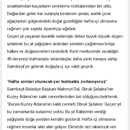
sıcaklarından kaçanların serinleme noktalarından biri oldu.
Dağlardan gelen kar sularıyla beslenen şelale, asırlık çınar
ağaçlarının gölgesindeki doğal güzelliğiyle hafta içi olmasına
rağmen çok sayıda ziyaretçiyi ağırladı.
Geçen yıl yaşanan kuraklık nedeniyle debisi büyük ölçüde düşen
şelalenin bu yıl yağışların ardından yeniden çağlaması bölge
halkını ve doğaseverleri sevindirdi. Kent merkezinde sıcaklığın
40 dereceyi bulmasıyla vatandaşlar, daha serin havaya sahip
Saimbeyli’ye gelerek doğayla iç içe vakit geçirdi.
"Hafta sonları oturacak yer bulmakta zorlanıyoruz"
Saimbeyli Belediye Başkanı Mahmut Dal, Obruk Şelalesi’nin
Kuzey Adana’nın saklı cennetlerinden biri olduğunu belirterek,
"Burası Kuzey Adana’nın saklı cenneti Obruk Şelalesi. Geçen yıl
bu zamanlarda sularımız yoktu. Bu yıl Rabbimin verdiği
yağışlarla doğa yeniden kendini gösterdi. Hafta içi olmasına
rağmen insanlar akın akın geliyor. Elimizde net rakamsal veri