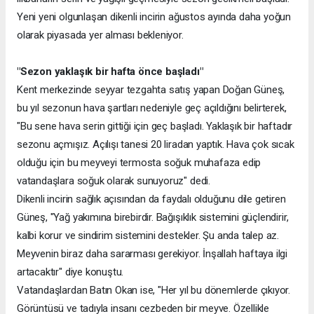
Yeni yeni olgunlaşan dikenli incirin ağustos ayında daha yoğun
olarak piyasada yer alması bekleniyor.
"Sezon yaklaşık bir hafta önce başladı"
Kent merkezinde seyyar tezgahta satış yapan Doğan Güneş,
bu yıl sezonun hava şartları nedeniyle geç açıldığını belirterek,
"Bu sene hava serin gittiği için geç başladı. Yaklaşık bir haftadır
sezonu açmışız. Açılışı tanesi 20 liradan yaptık. Hava çok sıcak
olduğu için bu meyveyi termosta soğuk muhafaza edip
vatandaşlara soğuk olarak sunuyoruz" dedi.
Dikenli incirin sağlık açısından da faydalı olduğunu dile getiren
Güneş, "Yağ yakımına birebirdir. Bağışıklık sistemini güçlendirir,
kalbi korur ve sindirim sistemini destekler. Şu anda talep az.
Meyvenin biraz daha sararması gerekiyor. İnşallah haftaya ilgi
artacaktır" diye konuştu.
Vatandaşlardan Batın Okan ise, "Her yıl bu dönemlerde çıkıyor.
Görüntüsü ve tadıyla insanı cezbeden bir meyve. Özellikle