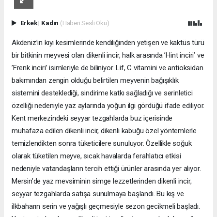
Erkek
|
Kadın
(Haberi Sesli Oku)
Akdeniz’in kıyı kesimlerinde kendiliğinden yetişen ve kaktüs türü
bir bitkinin meyvesi olan dikenli incir, halk arasında ’Hint inciri’ ve
’Frenk inciri’ isimleriyle de biliniyor. Lif, C vitamini ve antioksidan
bakımından zengin olduğu belirtilen meyvenin bağışıklık
sistemini desteklediği, sindirime katkı sağladığı ve serinletici
özelliği nedeniyle yaz aylarında yoğun ilgi gördüğü ifade ediliyor.
Kent merkezindeki seyyar tezgahlarda buz içerisinde
muhafaza edilen dikenli incir, dikenli kabuğu özel yöntemlerle
temizlendikten sonra tüketicilere sunuluyor. Özellikle soğuk
olarak tüketilen meyve, sıcak havalarda ferahlatıcı etkisi
nedeniyle vatandaşların tercih ettiği ürünler arasında yer alıyor.
Mersin’de yaz mevsiminin simge lezzetlerinden dikenli incir,
seyyar tezgahlarda satışa sunulmaya başlandı. Bu kış ve
ilkbaharın serin ve yağışlı geçmesiyle sezon gecikmeli başladı.