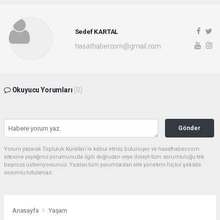
Sedef KARTAL
hasathabercom@gmail.com
Okuyucu Yorumları
(0)
Gönder
Yorum yazarak Topluluk Kuralları’nı kabul etmiş bulunuyor ve hasathaber.com
sitesine yaptığınız yorumunuzla ilgili doğrudan veya dolaylı tüm sorumluluğu tek
başınıza üstleniyorsunuz. Yazılan tüm yorumlardan site yönetimi hiçbir şekilde
sorumlu tutulamaz.
Anasayfa
Yaşam