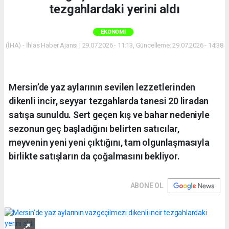
tezgahlardaki yerini aldı
EKONOMI
(İHA) - İhlas Haber Ajansı | 29.07.2026 - 11:13, Güncelleme: 29.07.2026 - 14:38
Mersin’de yaz aylarının sevilen lezzetlerinden
dikenli incir, seyyar tezgahlarda tanesi 20 liradan
satışa sunuldu. Sert geçen kış ve bahar nedeniyle
sezonun geç başladığını belirten satıcılar,
meyvenin yeni yeni çıktığını, tam olgunlaşmasıyla
birlikte satışların da çoğalmasını bekliyor.
ABONE OL