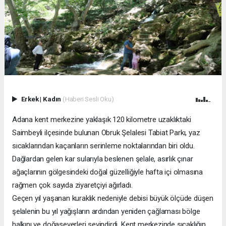
Erkek
|
Kadın
(Haberi Sesli Oku)
Adana kent merkezine yaklaşık 120 kilometre uzaklıktaki
Saimbeyli ilçesinde bulunan Obruk Şelalesi Tabiat Parkı, yaz
sıcaklarından kaçanların serinleme noktalarından biri oldu.
Dağlardan gelen kar sularıyla beslenen şelale, asırlık çınar
ağaçlarının gölgesindeki doğal güzelliğiyle hafta içi olmasına
rağmen çok sayıda ziyaretçiyi ağırladı.
Geçen yıl yaşanan kuraklık nedeniyle debisi büyük ölçüde düşen
şelalenin bu yıl yağışların ardından yeniden çağlaması bölge
halkını ve doğaseverleri sevindirdi. Kent merkezinde sıcaklığın