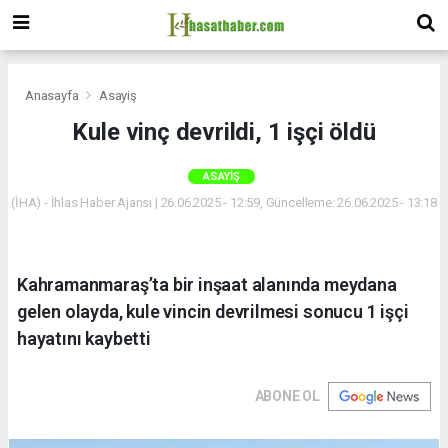
Anasayfa
Asayiş
Kule vinç devrildi, 1 işçi öldü
ASAYIŞ
(İHA) - İhlas Haber Ajansı | 26.06.2025 - 12:59, Güncelleme: 26.06.2025 - 13:18
Kahramanmaraş’ta bir inşaat alanında meydana
gelen olayda, kule vincin devrilmesi sonucu 1 işçi
hayatını kaybetti
ABONE OL