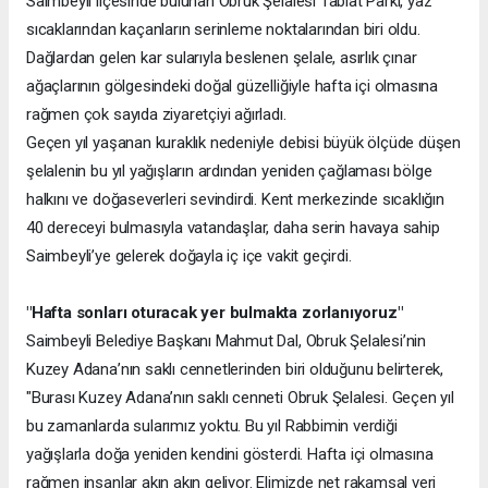
Saimbeyli ilçesinde bulunan Obruk Şelalesi Tabiat Parkı, yaz
sıcaklarından kaçanların serinleme noktalarından biri oldu.
Dağlardan gelen kar sularıyla beslenen şelale, asırlık çınar
ağaçlarının gölgesindeki doğal güzelliğiyle hafta içi olmasına
rağmen çok sayıda ziyaretçiyi ağırladı.
Geçen yıl yaşanan kuraklık nedeniyle debisi büyük ölçüde düşen
şelalenin bu yıl yağışların ardından yeniden çağlaması bölge
halkını ve doğaseverleri sevindirdi. Kent merkezinde sıcaklığın
40 dereceyi bulmasıyla vatandaşlar, daha serin havaya sahip
Saimbeyli’ye gelerek doğayla iç içe vakit geçirdi.
"Hafta sonları oturacak yer bulmakta zorlanıyoruz"
Saimbeyli Belediye Başkanı Mahmut Dal, Obruk Şelalesi’nin
Kuzey Adana’nın saklı cennetlerinden biri olduğunu belirterek,
"Burası Kuzey Adana’nın saklı cenneti Obruk Şelalesi. Geçen yıl
bu zamanlarda sularımız yoktu. Bu yıl Rabbimin verdiği
yağışlarla doğa yeniden kendini gösterdi. Hafta içi olmasına
rağmen insanlar akın akın geliyor. Elimizde net rakamsal veri