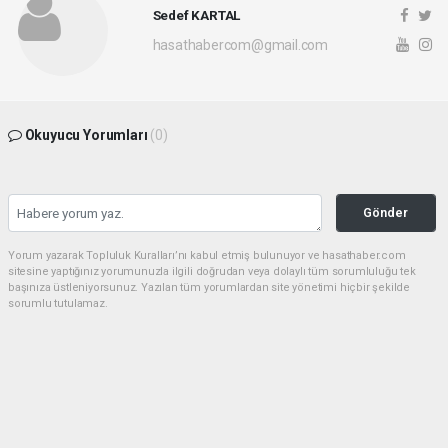
Sedef KARTAL
hasathabercom@gmail.com
Okuyucu Yorumları
(0)
Gönder
Yorum yazarak Topluluk Kuralları’nı kabul etmiş bulunuyor ve hasathaber.com
sitesine yaptığınız yorumunuzla ilgili doğrudan veya dolaylı tüm sorumluluğu tek
başınıza üstleniyorsunuz. Yazılan tüm yorumlardan site yönetimi hiçbir şekilde
sorumlu tutulamaz.
haber paketi
haber scripti
haber yazılımı
Tüm hakları saklı tutulmaktadır.Copyright 2026©