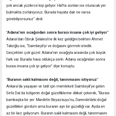
yok ancak yüzlerce kişi geliyor. Hafta sonları ise oturacak yer
bulmakta zorlanıyoruz. Burada hayata dair ne varsa
görebiliyorsunuz" dedi.
"Adana’nın sıcağından sonra burası insana çok iyi geliyor"
Adana’dan Obruk Şelalesi’ne ilk kez geldiğini belirten Ahmet
Takoğlu ise, "Saimbeyli’yi ve doğasını görmek istedik.
Gerçekten çok güzel. Adana’nın sıcağıyla arasında çok büyük
fark var. Burada hava oldukça serin. Adana sıcağından sonra
burası insana çok iyi geliyor" diye konuştu.
"Buranın saklı kalmasını değil, tanınmasını istiyoruz"
Ankara’da yaşayan ve tatil için memleketi Saimbeyli’ye gelen
Sefa Dal da bölgenin doğal güzelliklerine dikkat çekerek, "Burası
bambaşka bir yer. Mardin’in Beyazsuyu’nu, Darende’deki doğal
güzellikleri gördüm ama buranın ayrı bir güzelliği var. Ayda en
az bir kez geliyorum. Buranın saklı kalmasını değil, tanınmasını