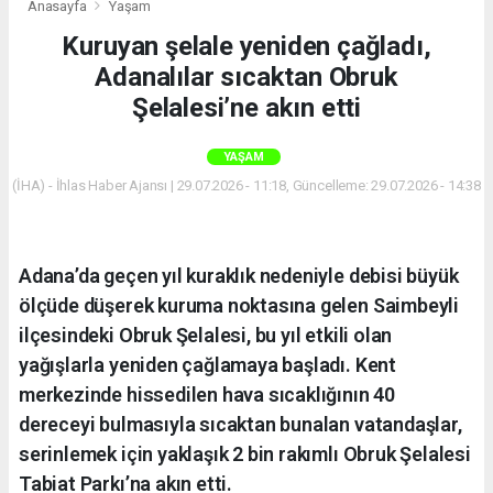
Anasayfa
Yaşam
Kuruyan şelale yeniden çağladı,
Adanalılar sıcaktan Obruk
Şelalesi’ne akın etti
YAŞAM
(İHA) - İhlas Haber Ajansı | 29.07.2026 - 11:18, Güncelleme: 29.07.2026 - 14:38
Adana’da geçen yıl kuraklık nedeniyle debisi büyük
ölçüde düşerek kuruma noktasına gelen Saimbeyli
ilçesindeki Obruk Şelalesi, bu yıl etkili olan
yağışlarla yeniden çağlamaya başladı. Kent
merkezinde hissedilen hava sıcaklığının 40
dereceyi bulmasıyla sıcaktan bunalan vatandaşlar,
serinlemek için yaklaşık 2 bin rakımlı Obruk Şelalesi
Tabiat Parkı’na akın etti.