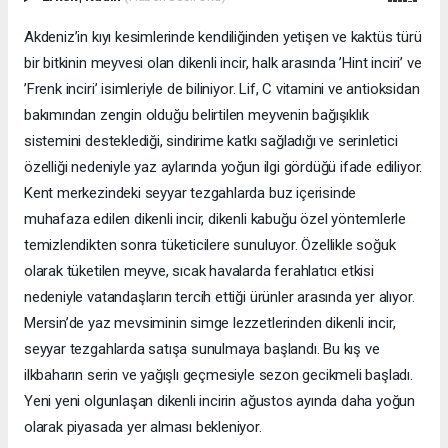
Akdeniz’in kıyı kesimlerinde kendiliğinden yetişen ve kaktüs türü
bir bitkinin meyvesi olan dikenli incir, halk arasında ’Hint inciri’ ve
’Frenk inciri’ isimleriyle de biliniyor. Lif, C vitamini ve antioksidan
bakımından zengin olduğu belirtilen meyvenin bağışıklık
sistemini desteklediği, sindirime katkı sağladığı ve serinletici
özelliği nedeniyle yaz aylarında yoğun ilgi gördüğü ifade ediliyor.
Kent merkezindeki seyyar tezgahlarda buz içerisinde
muhafaza edilen dikenli incir, dikenli kabuğu özel yöntemlerle
temizlendikten sonra tüketicilere sunuluyor. Özellikle soğuk
olarak tüketilen meyve, sıcak havalarda ferahlatıcı etkisi
nedeniyle vatandaşların tercih ettiği ürünler arasında yer alıyor.
Mersin’de yaz mevsiminin simge lezzetlerinden dikenli incir,
seyyar tezgahlarda satışa sunulmaya başlandı. Bu kış ve
ilkbaharın serin ve yağışlı geçmesiyle sezon gecikmeli başladı.
Yeni yeni olgunlaşan dikenli incirin ağustos ayında daha yoğun
olarak piyasada yer alması bekleniyor.