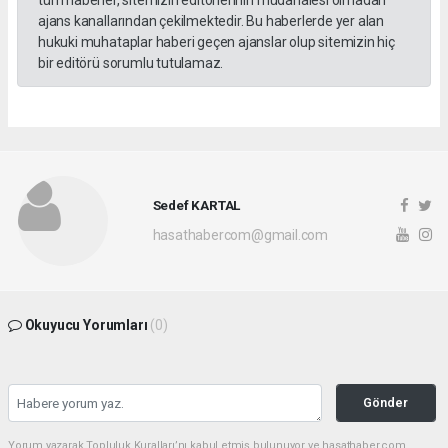
ajans kanallarından çekilmektedir. Bu haberlerde yer alan
hukuki muhataplar haberi geçen ajanslar olup sitemizin hiç
bir editörü sorumlu tutulamaz.
Sedef KARTAL
hasathabercom@gmail.com
Okuyucu Yorumları
(0)
Gönder
Yorum yazarak Topluluk Kuralları’nı kabul etmiş bulunuyor ve hasathaber.com