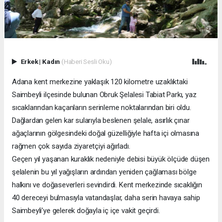
Erkek
|
Kadın
(Haberi Sesli Oku)
Adana kent merkezine yaklaşık 120 kilometre uzaklıktaki
Saimbeyli ilçesinde bulunan Obruk Şelalesi Tabiat Parkı, yaz
sıcaklarından kaçanların serinleme noktalarından biri oldu.
Dağlardan gelen kar sularıyla beslenen şelale, asırlık çınar
ağaçlarının gölgesindeki doğal güzelliğiyle hafta içi olmasına
rağmen çok sayıda ziyaretçiyi ağırladı.
Geçen yıl yaşanan kuraklık nedeniyle debisi büyük ölçüde düşen
şelalenin bu yıl yağışların ardından yeniden çağlaması bölge
halkını ve doğaseverleri sevindirdi. Kent merkezinde sıcaklığın
40 dereceyi bulmasıyla vatandaşlar, daha serin havaya sahip
Saimbeyli’ye gelerek doğayla iç içe vakit geçirdi.