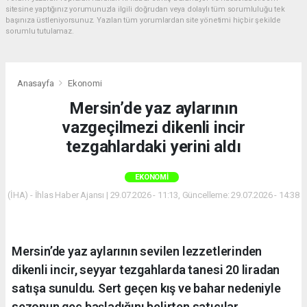
sitesine yaptığınız yorumunuzla ilgili doğrudan veya dolaylı tüm sorumluluğu tek
başınıza üstleniyorsunuz. Yazılan tüm yorumlardan site yönetimi hiçbir şekilde
sorumlu tutulamaz.
Anasayfa
Ekonomi
Mersin’de yaz aylarının
vazgeçilmezi dikenli incir
tezgahlardaki yerini aldı
EKONOMI
(İHA) - İhlas Haber Ajansı | 29.07.2026 - 11:13, Güncelleme: 29.07.2026 - 14:38
Mersin’de yaz aylarının sevilen lezzetlerinden
dikenli incir, seyyar tezgahlarda tanesi 20 liradan
satışa sunuldu. Sert geçen kış ve bahar nedeniyle
sezonun geç başladığını belirten satıcılar,