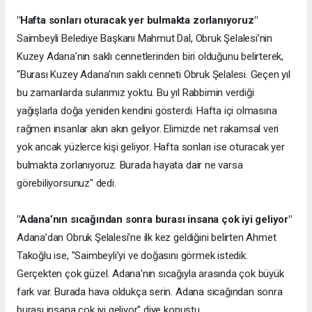
"Hafta sonları oturacak yer bulmakta zorlanıyoruz"
Saimbeyli Belediye Başkanı Mahmut Dal, Obruk Şelalesi’nin
Kuzey Adana’nın saklı cennetlerinden biri olduğunu belirterek,
"Burası Kuzey Adana’nın saklı cenneti Obruk Şelalesi. Geçen yıl
bu zamanlarda sularımız yoktu. Bu yıl Rabbimin verdiği
yağışlarla doğa yeniden kendini gösterdi. Hafta içi olmasına
rağmen insanlar akın akın geliyor. Elimizde net rakamsal veri
yok ancak yüzlerce kişi geliyor. Hafta sonları ise oturacak yer
bulmakta zorlanıyoruz. Burada hayata dair ne varsa
görebiliyorsunuz" dedi.
"Adana’nın sıcağından sonra burası insana çok iyi geliyor"
Adana’dan Obruk Şelalesi’ne ilk kez geldiğini belirten Ahmet
Takoğlu ise, "Saimbeyli’yi ve doğasını görmek istedik.
Gerçekten çok güzel. Adana’nın sıcağıyla arasında çok büyük
fark var. Burada hava oldukça serin. Adana sıcağından sonra
burası insana çok iyi geliyor" diye konuştu.