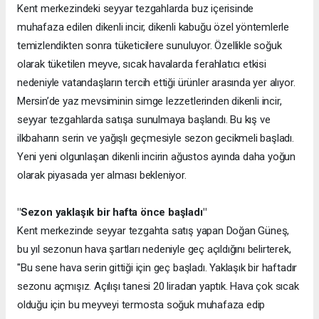
Kent merkezindeki seyyar tezgahlarda buz içerisinde
muhafaza edilen dikenli incir, dikenli kabuğu özel yöntemlerle
temizlendikten sonra tüketicilere sunuluyor. Özellikle soğuk
olarak tüketilen meyve, sıcak havalarda ferahlatıcı etkisi
nedeniyle vatandaşların tercih ettiği ürünler arasında yer alıyor.
Mersin’de yaz mevsiminin simge lezzetlerinden dikenli incir,
seyyar tezgahlarda satışa sunulmaya başlandı. Bu kış ve
ilkbaharın serin ve yağışlı geçmesiyle sezon gecikmeli başladı.
Yeni yeni olgunlaşan dikenli incirin ağustos ayında daha yoğun
olarak piyasada yer alması bekleniyor.
"Sezon yaklaşık bir hafta önce başladı"
Kent merkezinde seyyar tezgahta satış yapan Doğan Güneş,
bu yıl sezonun hava şartları nedeniyle geç açıldığını belirterek,
"Bu sene hava serin gittiği için geç başladı. Yaklaşık bir haftadır
sezonu açmışız. Açılışı tanesi 20 liradan yaptık. Hava çok sıcak
olduğu için bu meyveyi termosta soğuk muhafaza edip