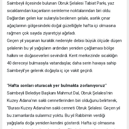
Saimbeyli ilçesinde bulunan Obruk Şelalesi Tabiat Parkı, yaz
sıcaklarından kaçanların serinleme noktalarından biri oldu.
Dağlardan gelen kar sularıyla beslenen şelale, asırlık çınar
ağaçlarının gölgesindeki doğal güzelliğiyle hafta içi olmasına
rağmen çok sayıda ziyaretçiyi ağırladı.
Geçen yıl yaşanan kuraklık nedeniyle debisi büyük ölçüde düşen
şelalenin bu yıl yağışların ardından yeniden çağlaması bölge
halkını ve doğaseverleri sevindirdi. Kent merkezinde sıcaklığın
40 dereceyi bulmasıyla vatandaşlar, daha serin havaya sahip
Saimbeyli’ye gelerek doğayla iç içe vakit geçirdi.
"Hafta sonları oturacak yer bulmakta zorlanıyoruz"
Saimbeyli Belediye Başkanı Mahmut Dal, Obruk Şelalesi’nin
Kuzey Adana’nın saklı cennetlerinden biri olduğunu belirterek,
"Burası Kuzey Adana’nın saklı cenneti Obruk Şelalesi. Geçen yıl
bu zamanlarda sularımız yoktu. Bu yıl Rabbimin verdiği
yağışlarla doğa yeniden kendini gösterdi. Hafta içi olmasına