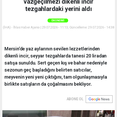
vazgeçilmezi dikenli incir
tezgahlardaki yerini aldı
EKONOMI
(İHA) - İhlas Haber Ajansı | 29.07.2026 - 11:13, Güncelleme: 29.07.2026 - 14:38
Mersin’de yaz aylarının sevilen lezzetlerinden
dikenli incir, seyyar tezgahlarda tanesi 20 liradan
satışa sunuldu. Sert geçen kış ve bahar nedeniyle
sezonun geç başladığını belirten satıcılar,
meyvenin yeni yeni çıktığını, tam olgunlaşmasıyla
birlikte satışların da çoğalmasını bekliyor.
ABONE OL