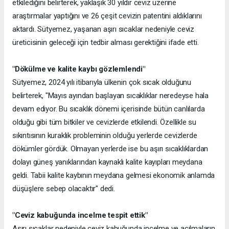
etkilediğini belirterek, yaklaşık 30 yıldır ceviz üzerine
araştırmalar yaptığını ve 26 çeşit cevizin patentini aldıklarını
aktardı. Sütyemez, yaşanan aşırı sıcaklar nedeniyle ceviz
üreticisinin geleceği için tedbir alması gerektiğini ifade etti.
"Dökülme ve kalite kaybı gözlemlendi"
Sütyemez, 2024 yılı itibarıyla ülkenin çok sıcak olduğunu
belirterek, "Mayıs ayından başlayan sıcaklıklar neredeyse hala
devam ediyor. Bu sıcaklık dönemi içerisinde bütün canlılarda
olduğu gibi tüm bitkiler ve cevizlerde etkilendi. Özellikle su
sıkıntısının kuraklık probleminin olduğu yerlerde cevizlerde
dökümler gördük. Olmayan yerlerde ise bu aşırı sıcaklıklardan
dolayı güneş yanıklarından kaynaklı kalite kayıpları meydana
geldi. Tabii kalite kaybının meydana gelmesi ekonomik anlamda
düşüşlere sebep olacaktır" dedi.
"Ceviz kabuğunda incelme tespit ettik"
Aşırı sıcaklar nedeniyle ceviz kabuğunda incelme ve açılmaların