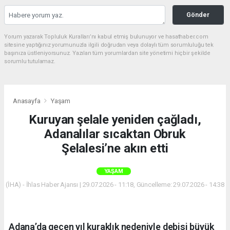
Gönder
Yorum yazarak Topluluk Kuralları’nı kabul etmiş bulunuyor ve hasathaber.com
sitesine yaptığınız yorumunuzla ilgili doğrudan veya dolaylı tüm sorumluluğu tek
başınıza üstleniyorsunuz. Yazılan tüm yorumlardan site yönetimi hiçbir şekilde
sorumlu tutulamaz.
Anasayfa
Yaşam
Kuruyan şelale yeniden çağladı,
Adanalılar sıcaktan Obruk
Şelalesi’ne akın etti
YAŞAM
(İHA) - İhlas Haber Ajansı | 29.07.2026 - 11:18, Güncelleme: 29.07.2026 - 14:38
Adana’da geçen yıl kuraklık nedeniyle debisi büyük