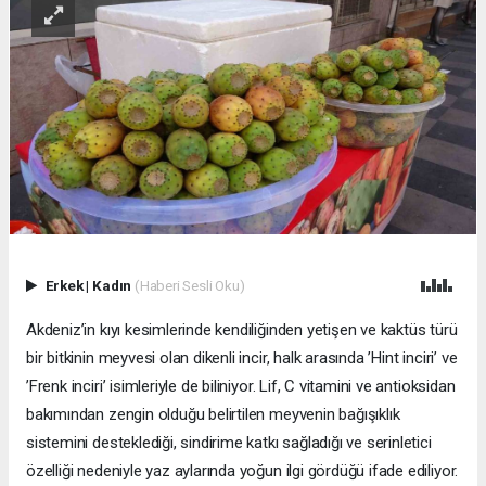
Erkek
|
Kadın
(Haberi Sesli Oku)
Akdeniz’in kıyı kesimlerinde kendiliğinden yetişen ve kaktüs türü
bir bitkinin meyvesi olan dikenli incir, halk arasında ’Hint inciri’ ve
’Frenk inciri’ isimleriyle de biliniyor. Lif, C vitamini ve antioksidan
bakımından zengin olduğu belirtilen meyvenin bağışıklık
sistemini desteklediği, sindirime katkı sağladığı ve serinletici
özelliği nedeniyle yaz aylarında yoğun ilgi gördüğü ifade ediliyor.