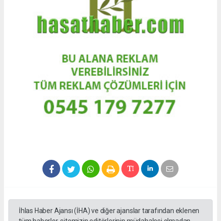
İhlas Haber Ajansı (İHA) ve diğer ajanslar tarafından eklenen
tüm haberler, sitemizin editörlerinin müdahalesi olmadan