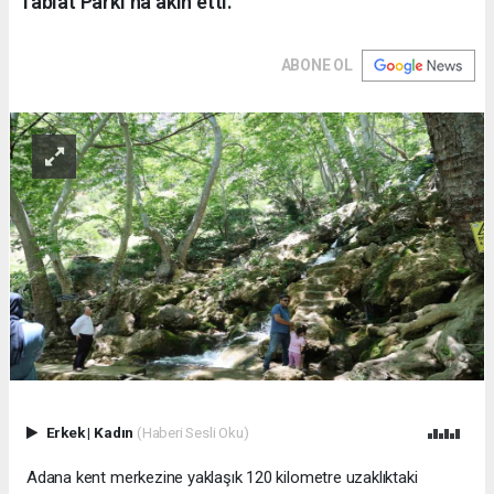
Tabiat Parkı’na akın etti.
ABONE OL
Erkek
|
Kadın
(Haberi Sesli Oku)
Adana kent merkezine yaklaşık 120 kilometre uzaklıktaki