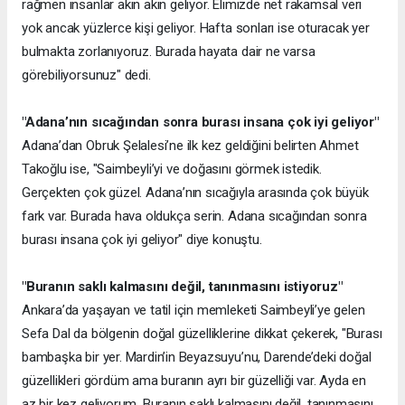
rağmen insanlar akın akın geliyor. Elimizde net rakamsal veri
yok ancak yüzlerce kişi geliyor. Hafta sonları ise oturacak yer
bulmakta zorlanıyoruz. Burada hayata dair ne varsa
görebiliyorsunuz" dedi.
"Adana’nın sıcağından sonra burası insana çok iyi geliyor"
Adana’dan Obruk Şelalesi’ne ilk kez geldiğini belirten Ahmet
Takoğlu ise, "Saimbeyli’yi ve doğasını görmek istedik.
Gerçekten çok güzel. Adana’nın sıcağıyla arasında çok büyük
fark var. Burada hava oldukça serin. Adana sıcağından sonra
burası insana çok iyi geliyor" diye konuştu.
"Buranın saklı kalmasını değil, tanınmasını istiyoruz"
Ankara’da yaşayan ve tatil için memleketi Saimbeyli’ye gelen
Sefa Dal da bölgenin doğal güzelliklerine dikkat çekerek, "Burası
bambaşka bir yer. Mardin’in Beyazsuyu’nu, Darende’deki doğal
güzellikleri gördüm ama buranın ayrı bir güzelliği var. Ayda en
az bir kez geliyorum. Buranın saklı kalmasını değil, tanınmasını