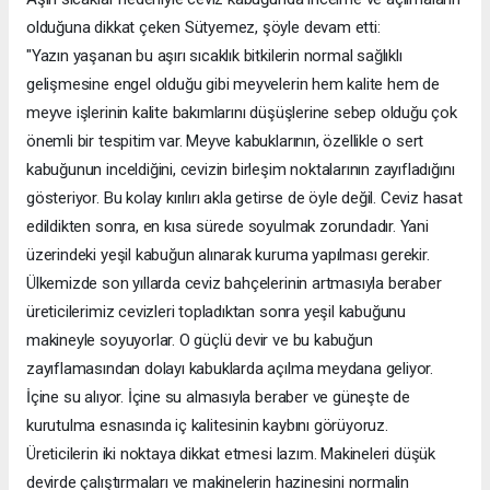
olduğuna dikkat çeken Sütyemez, şöyle devam etti:
"Yazın yaşanan bu aşırı sıcaklık bitkilerin normal sağlıklı
gelişmesine engel olduğu gibi meyvelerin hem kalite hem de
meyve işlerinin kalite bakımlarını düşüşlerine sebep olduğu çok
önemli bir tespitim var. Meyve kabuklarının, özellikle o sert
kabuğunun inceldiğini, cevizin birleşim noktalarının zayıfladığını
gösteriyor. Bu kolay kırılırı akla getirse de öyle değil. Ceviz hasat
edildikten sonra, en kısa sürede soyulmak zorundadır. Yani
üzerindeki yeşil kabuğun alınarak kuruma yapılması gerekir.
Ülkemizde son yıllarda ceviz bahçelerinin artmasıyla beraber
üreticilerimiz cevizleri topladıktan sonra yeşil kabuğunu
makineyle soyuyorlar. O güçlü devir ve bu kabuğun
zayıflamasından dolayı kabuklarda açılma meydana geliyor.
İçine su alıyor. İçine su almasıyla beraber ve güneşte de
kurutulma esnasında iç kalitesinin kaybını görüyoruz.
Üreticilerin iki noktaya dikkat etmesi lazım. Makineleri düşük
devirde çalıştırmaları ve makinelerin hazinesini normalin