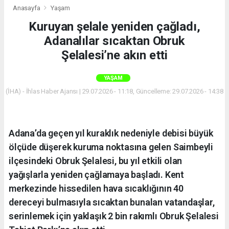
Anasayfa
Yaşam
Kuruyan şelale yeniden çağladı,
Adanalılar sıcaktan Obruk
Şelalesi’ne akın etti
YAŞAM
(İHA) - İhlas Haber Ajansı | 29.07.2026 - 11:18, Güncelleme: 29.07.2026 - 14:38
Adana’da geçen yıl kuraklık nedeniyle debisi büyük
ölçüde düşerek kuruma noktasına gelen Saimbeyli
ilçesindeki Obruk Şelalesi, bu yıl etkili olan
yağışlarla yeniden çağlamaya başladı. Kent
merkezinde hissedilen hava sıcaklığının 40
dereceyi bulmasıyla sıcaktan bunalan vatandaşlar,
serinlemek için yaklaşık 2 bin rakımlı Obruk Şelalesi