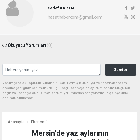
Sedef KARTAL
hasathabercom@gmail.com
Okuyucu Yorumları
(0)
Gönder
Yorum yazarak Topluluk Kuralları’nı kabul etmiş bulunuyor ve hasathaber.com
sitesine yaptığınız yorumunuzla ilgili doğrudan veya dolaylı tüm sorumluluğu tek
başınıza üstleniyorsunuz. Yazılan tüm yorumlardan site yönetimi hiçbir şekilde
sorumlu tutulamaz.
Anasayfa
Ekonomi
Mersin’de yaz aylarının