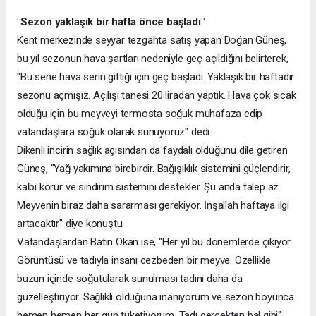
"Sezon yaklaşık bir hafta önce başladı"
Kent merkezinde seyyar tezgahta satış yapan Doğan Güneş,
bu yıl sezonun hava şartları nedeniyle geç açıldığını belirterek,
"Bu sene hava serin gittiği için geç başladı. Yaklaşık bir haftadır
sezonu açmışız. Açılışı tanesi 20 liradan yaptık. Hava çok sıcak
olduğu için bu meyveyi termosta soğuk muhafaza edip
vatandaşlara soğuk olarak sunuyoruz" dedi.
Dikenli incirin sağlık açısından da faydalı olduğunu dile getiren
Güneş, "Yağ yakımına birebirdir. Bağışıklık sistemini güçlendirir,
kalbi korur ve sindirim sistemini destekler. Şu anda talep az.
Meyvenin biraz daha sararması gerekiyor. İnşallah haftaya ilgi
artacaktır" diye konuştu.
Vatandaşlardan Batın Okan ise, "Her yıl bu dönemlerde çıkıyor.
Görüntüsü ve tadıyla insanı cezbeden bir meyve. Özellikle
buzun içinde soğutularak sunulması tadını daha da
güzelleştiriyor. Sağlıklı olduğuna inanıyorum ve sezon boyunca
hemen hemen her gün tüketiyorum. Tadı gerçekten bal gibi"