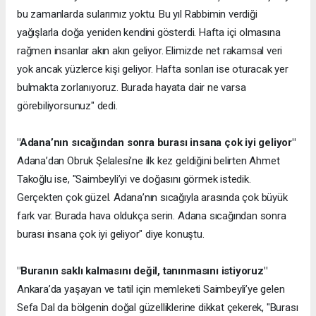
bu zamanlarda sularımız yoktu. Bu yıl Rabbimin verdiği
yağışlarla doğa yeniden kendini gösterdi. Hafta içi olmasına
rağmen insanlar akın akın geliyor. Elimizde net rakamsal veri
yok ancak yüzlerce kişi geliyor. Hafta sonları ise oturacak yer
bulmakta zorlanıyoruz. Burada hayata dair ne varsa
görebiliyorsunuz" dedi.
"Adana’nın sıcağından sonra burası insana çok iyi geliyor"
Adana’dan Obruk Şelalesi’ne ilk kez geldiğini belirten Ahmet
Takoğlu ise, "Saimbeyli’yi ve doğasını görmek istedik.
Gerçekten çok güzel. Adana’nın sıcağıyla arasında çok büyük
fark var. Burada hava oldukça serin. Adana sıcağından sonra
burası insana çok iyi geliyor" diye konuştu.
"Buranın saklı kalmasını değil, tanınmasını istiyoruz"
Ankara’da yaşayan ve tatil için memleketi Saimbeyli’ye gelen
Sefa Dal da bölgenin doğal güzelliklerine dikkat çekerek, "Burası