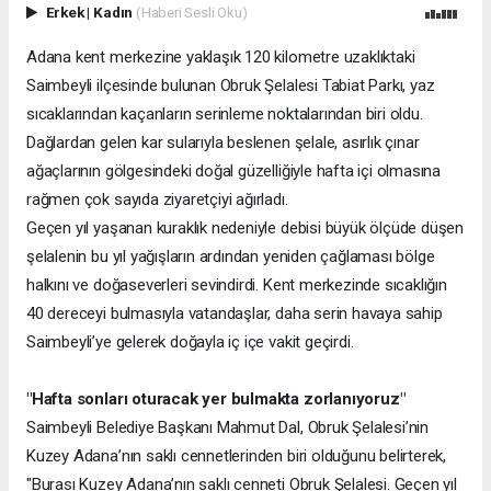
Erkek
|
Kadın
(Haberi Sesli Oku)
Adana kent merkezine yaklaşık 120 kilometre uzaklıktaki
Saimbeyli ilçesinde bulunan Obruk Şelalesi Tabiat Parkı, yaz
sıcaklarından kaçanların serinleme noktalarından biri oldu.
Dağlardan gelen kar sularıyla beslenen şelale, asırlık çınar
ağaçlarının gölgesindeki doğal güzelliğiyle hafta içi olmasına
rağmen çok sayıda ziyaretçiyi ağırladı.
Geçen yıl yaşanan kuraklık nedeniyle debisi büyük ölçüde düşen
şelalenin bu yıl yağışların ardından yeniden çağlaması bölge
halkını ve doğaseverleri sevindirdi. Kent merkezinde sıcaklığın
40 dereceyi bulmasıyla vatandaşlar, daha serin havaya sahip
Saimbeyli’ye gelerek doğayla iç içe vakit geçirdi.
"Hafta sonları oturacak yer bulmakta zorlanıyoruz"
Saimbeyli Belediye Başkanı Mahmut Dal, Obruk Şelalesi’nin
Kuzey Adana’nın saklı cennetlerinden biri olduğunu belirterek,
"Burası Kuzey Adana’nın saklı cenneti Obruk Şelalesi. Geçen yıl