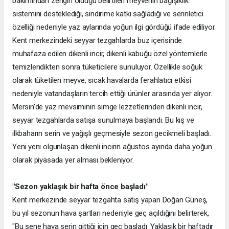
bakımından zengin olduğu belirtilen meyvenin bağışıklık
sistemini desteklediği, sindirime katkı sağladığı ve serinletici
özelliği nedeniyle yaz aylarında yoğun ilgi gördüğü ifade ediliyor.
Kent merkezindeki seyyar tezgahlarda buz içerisinde
muhafaza edilen dikenli incir, dikenli kabuğu özel yöntemlerle
temizlendikten sonra tüketicilere sunuluyor. Özellikle soğuk
olarak tüketilen meyve, sıcak havalarda ferahlatıcı etkisi
nedeniyle vatandaşların tercih ettiği ürünler arasında yer alıyor.
Mersin’de yaz mevsiminin simge lezzetlerinden dikenli incir,
seyyar tezgahlarda satışa sunulmaya başlandı. Bu kış ve
ilkbaharın serin ve yağışlı geçmesiyle sezon gecikmeli başladı.
Yeni yeni olgunlaşan dikenli incirin ağustos ayında daha yoğun
olarak piyasada yer alması bekleniyor.
"Sezon yaklaşık bir hafta önce başladı"
Kent merkezinde seyyar tezgahta satış yapan Doğan Güneş,
bu yıl sezonun hava şartları nedeniyle geç açıldığını belirterek,
"Bu sene hava serin gittiği için geç başladı. Yaklaşık bir haftadır