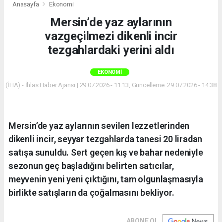
Anasayfa
Ekonomi
Mersin’de yaz aylarının
vazgeçilmezi dikenli incir
tezgahlardaki yerini aldı
EKONOMI
(İHA) - İhlas Haber Ajansı | 29.07.2026 - 11:13, Güncelleme: 29.07.2026 - 14:38
Mersin’de yaz aylarının sevilen lezzetlerinden
dikenli incir, seyyar tezgahlarda tanesi 20 liradan
satışa sunuldu. Sert geçen kış ve bahar nedeniyle
sezonun geç başladığını belirten satıcılar,
meyvenin yeni yeni çıktığını, tam olgunlaşmasıyla
birlikte satışların da çoğalmasını bekliyor.
ABONE OL