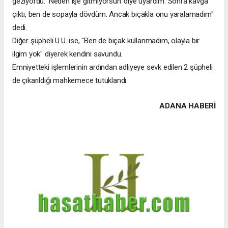
geziyordu. ’Neden işe gitmiyorsun’ diye uyardım. Sonra kavga
çıktı, ben de sopayla dövdüm. Ancak bıçakla onu yaralamadım"
dedi.
Diğer şüpheli U.U. ise, "Ben de bıçak kullanmadım, olayla bir
ilgim yok" diyerek kendini savundu.
Emniyetteki işlemlerinin ardından adliyeye sevk edilen 2 şüpheli
de çıkarıldığı mahkemece tutuklandı.
ADANA HABERİ