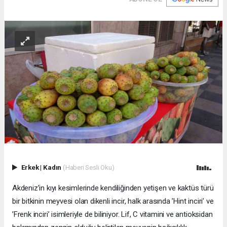
Erkek
|
Kadın
(Haberi Sesli Oku)
Akdeniz’in kıyı kesimlerinde kendiliğinden yetişen ve kaktüs türü
bir bitkinin meyvesi olan dikenli incir, halk arasında ’Hint inciri’ ve
’Frenk inciri’ isimleriyle de biliniyor. Lif, C vitamini ve antioksidan