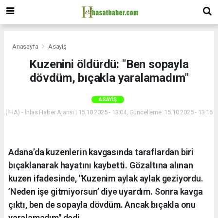
Anasayfa
Asayiş
Kuzenini öldürdü: "Ben sopayla
dövdüm, bıçakla yaralamadım"
ASAYIŞ
(İHA) - İhlas Haber Ajansı | 15.10.2025 - 13:04, Güncelleme: 15.10.2025 - 13:16
Adana’da kuzenlerin kavgasında taraflardan biri
bıçaklanarak hayatını kaybetti. Gözaltına alınan
kuzen ifadesinde, "Kuzenim aylak aylak geziyordu.
’Neden işe gitmiyorsun’ diye uyardım. Sonra kavga
çıktı, ben de sopayla dövdüm. Ancak bıçakla onu
yaralamadım" dedi.