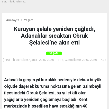
sorumlu tutulamaz.
Anasayfa
Yaşam
Kuruyan şelale yeniden çağladı,
Adanalılar sıcaktan Obruk
Şelalesi’ne akın etti
YAŞAM
(İHA) - İhlas Haber Ajansı | 29.07.2026 - 11:18, Güncelleme: 29.07.2026 - 14:38
Adana’da geçen yıl kuraklık nedeniyle debisi büyük
ölçüde düşerek kuruma noktasına gelen Saimbeyli
ilçesindeki Obruk Şelalesi, bu yıl etkili olan
yağışlarla yeniden çağlamaya başladı. Kent
merkezinde hissedilen hava sıcaklığının 40