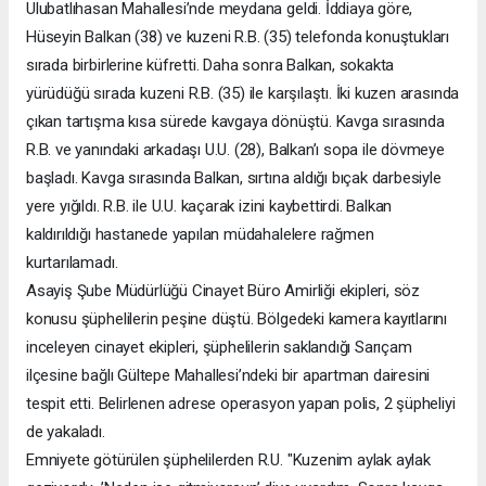
Ulubatlıhasan Mahallesi’nde meydana geldi. İddiaya göre,
Hüseyin Balkan (38) ve kuzeni R.B. (35) telefonda konuştukları
sırada birbirlerine küfretti. Daha sonra Balkan, sokakta
yürüdüğü sırada kuzeni R.B. (35) ile karşılaştı. İki kuzen arasında
çıkan tartışma kısa sürede kavgaya dönüştü. Kavga sırasında
R.B. ve yanındaki arkadaşı U.U. (28), Balkan’ı sopa ile dövmeye
başladı. Kavga sırasında Balkan, sırtına aldığı bıçak darbesiyle
yere yığıldı. R.B. ile U.U. kaçarak izini kaybettirdi. Balkan
kaldırıldığı hastanede yapılan müdahalelere rağmen
kurtarılamadı.
Asayiş Şube Müdürlüğü Cinayet Büro Amirliği ekipleri, söz
konusu şüphelilerin peşine düştü. Bölgedeki kamera kayıtlarını
inceleyen cinayet ekipleri, şüphelilerin saklandığı Sarıçam
ilçesine bağlı Gültepe Mahallesi’ndeki bir apartman dairesini
tespit etti. Belirlenen adrese operasyon yapan polis, 2 şüpheliyi
de yakaladı.
Emniyete götürülen şüphelilerden R.U. "Kuzenim aylak aylak