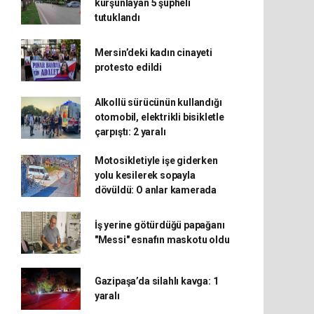
kurşunlayan 5 şüpheli
tutuklandı
Mersin’deki kadın cinayeti
protesto edildi
Alkollü sürücünün kullandığı
otomobil, elektrikli bisikletle
çarpıştı: 2 yaralı
Motosikletiyle işe giderken
yolu kesilerek sopayla
dövüldü: O anlar kamerada
İş yerine götürdüğü papağanı
"Messi" esnafın maskotu oldu
Gazipaşa’da silahlı kavga: 1
yaralı