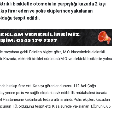
trikli bisikletle otomobilin çarpıştığı kazada 2 kişi
akıp firar eden ve polis ekiplerince yakalanan
lduğu tespit edildi.
 meydana geldi. Edinilen bilgiye göre, M.Ö. idaresindeki elektrikli
ı. Kazada, elektrikli bisiklet sürücüsü M.Ö. ve elektrikli bisiklette yolcu
de bırakıp firar etti. Kazayı görenler durumu 112 Acil Çağrı
lay yerine polis ve sağlık ekipleri sevk edildi. İlk müdahalesi burada
t Hastanesine kaldırılarak tedavi altına alındı. Polis ekipleri, kazadan
ücünün T.Ö. olduğunu tespit etti. Kısa sürede yakalanan T.Ö.’nün 0,65