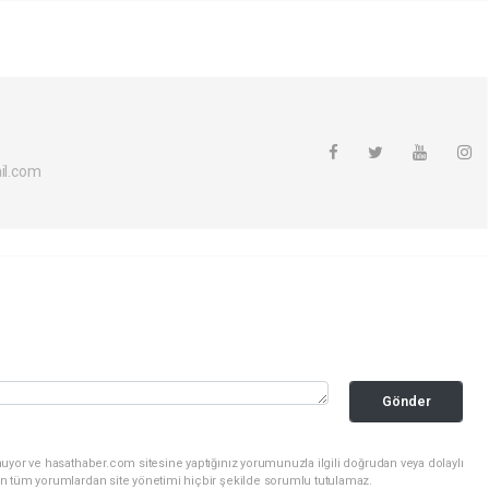
l.com
Gönder
uyor ve hasathaber.com sitesine yaptığınız yorumunuzla ilgili doğrudan veya dolaylı
n tüm yorumlardan site yönetimi hiçbir şekilde sorumlu tutulamaz.