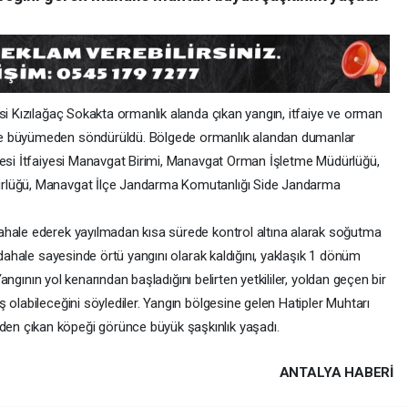
si Kızılağaç Sokakta ormanlık alanda çıkan yangın, itfaiye ve orman
de büyümeden söndürüldü. Bölgede ormanlık alandan dumanlar
esi İtfaiyesi Manavgat Birimi, Manavgat Orman İşletme Müdürlüğü,
ürlüğü, Manavgat İlçe Jandarma Komutanlığı Side Jandarma
ahale ederek yayılmadan kısa sürede kontrol altına alarak soğutma
üdahale sayesinde örtü yangını olarak kaldığını, yaklaşık 1 dönüm
 Yangının yol kenarından başladığını belirten yetkililer, yoldan geçen bir
 olabileceğini söylediler. Yangın bölgesine gelen Hatipler Muhtarı
n çıkan köpeği görünce büyük şaşkınlık yaşadı.
ANTALYA HABERİ