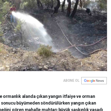
ABONE OL
e ormanlık alanda çıkan yangın itfaiye ve orman
i sonucu büyümeden söndürülürken yangın çıkan
eğini gören mahalle muhtarı büyük şaşkınlık yaşadı