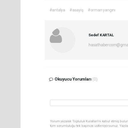
#antalya
#asayiş
#orman yangını
Sedef KARTAL
hasathabercom@gmai
Okuyucu Yorumları
(0)
Yorum yazarak Topluluk Kuralları’nı kabul etmiş bulun
tüm sorumluluğu tek başınıza üstleniyorsunuz. Yazıla