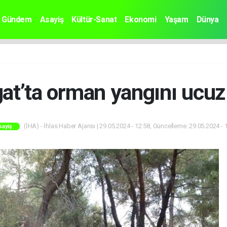
Gündem
Asayiş
Kültür-Sanat
Ekonomi
Yaşam
Dünya
t’ta orman yangını ucuz a
(İHA) - İhlas Haber Ajansı | 29.05.2024 - 12:58, Güncelleme: 29.05.2024 - 
sayiş