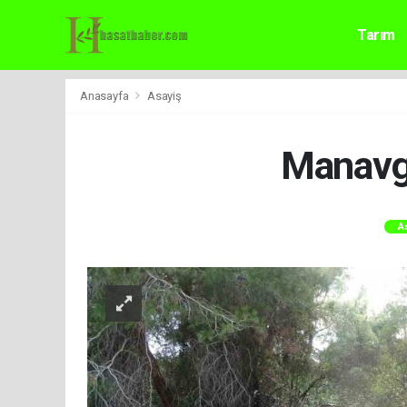
Tarım
Anasayfa
Asayiş
Manavga
A