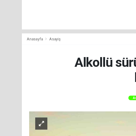
Anasayfa
Asayiş
Alkollü sür
A