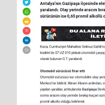
Antalya’nın Gazipaşa ilçesinde elek
yaralandı. Olay yerinde aracını bır
sürücünün ise 0,65 promil alkollü o
Kaza, Cumhuriyet Mahallesi Selinus Sahili’nde
bisiklet ile 07 UZ 010 plakalı otomobil çarpışt
olarak bulunan G.T. yaralandı.
Otomobil sürücüsü firar etti
Otomobil sürücüsü ise otomobilini olay yerin
Merkezi’ne bildirdi. Alınan ihbarın ardından, o
yapılan yaralılar, ambulansla
Gazipaşa
Devle
sonra aracını olay yerinde bırakıp kaçan sür
promil alkollü olduğu belirlendi.