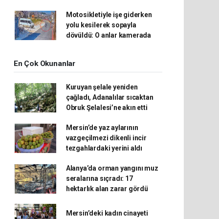
Motosikletiyle işe giderken
yolu kesilerek sopayla
dövüldü: O anlar kamerada
En Çok Okunanlar
Kuruyan şelale yeniden
çağladı, Adanalılar sıcaktan
Obruk Şelalesi’ne akın etti
Mersin’de yaz aylarının
vazgeçilmezi dikenli incir
tezgahlardaki yerini aldı
Alanya’da orman yangını muz
seralarına sıçradı: 17
hektarlık alan zarar gördü
Mersin’deki kadın cinayeti