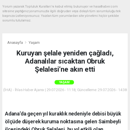
Yorum yazarak Topluluk Kuralları’nı kabul etmiş bulunuyor ve hasathaber.com
sitesine yaptığınız yorumunuzla ilgili doğrudan veya dolaylı tüm sorumluluğu tek
başınıza üstleniyorsunuz. Yazılan tüm yorumlardan site yönetimi hiçbir şekilde
sorumlu tutulamaz.
Anasayfa
Yaşam
Kuruyan şelale yeniden çağladı,
Adanalılar sıcaktan Obruk
Şelalesi’ne akın etti
YAŞAM
(İHA) - İhlas Haber Ajansı | 29.07.2026 - 11:18, Güncelleme: 29.07.2026 - 14:38
Adana’da geçen yıl kuraklık nedeniyle debisi büyük
ölçüde düşerek kuruma noktasına gelen Saimbeyli
ilçesindeki Obruk Şelalesi, bu yıl etkili olan