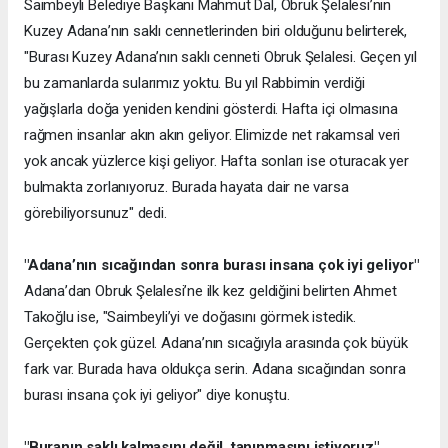
Saimbeyli Belediye Başkanı Mahmut Dal, Obruk Şelalesi’nin
Kuzey Adana’nın saklı cennetlerinden biri olduğunu belirterek,
"Burası Kuzey Adana’nın saklı cenneti Obruk Şelalesi. Geçen yıl
bu zamanlarda sularımız yoktu. Bu yıl Rabbimin verdiği
yağışlarla doğa yeniden kendini gösterdi. Hafta içi olmasına
rağmen insanlar akın akın geliyor. Elimizde net rakamsal veri
yok ancak yüzlerce kişi geliyor. Hafta sonları ise oturacak yer
bulmakta zorlanıyoruz. Burada hayata dair ne varsa
görebiliyorsunuz" dedi.
"Adana’nın sıcağından sonra burası insana çok iyi geliyor"
Adana’dan Obruk Şelalesi’ne ilk kez geldiğini belirten Ahmet
Takoğlu ise, "Saimbeyli’yi ve doğasını görmek istedik.
Gerçekten çok güzel. Adana’nın sıcağıyla arasında çok büyük
fark var. Burada hava oldukça serin. Adana sıcağından sonra
burası insana çok iyi geliyor" diye konuştu.
"Buranın saklı kalmasını değil, tanınmasını istiyoruz"