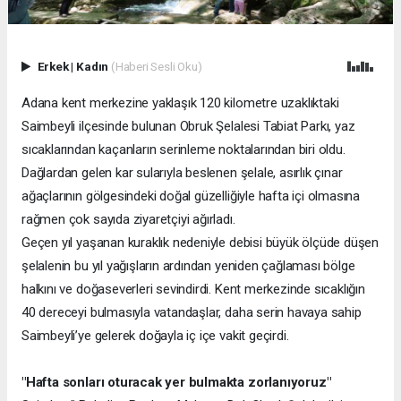
Erkek
|
Kadın
(Haberi Sesli Oku)
Adana kent merkezine yaklaşık 120 kilometre uzaklıktaki
Saimbeyli ilçesinde bulunan Obruk Şelalesi Tabiat Parkı, yaz
sıcaklarından kaçanların serinleme noktalarından biri oldu.
Dağlardan gelen kar sularıyla beslenen şelale, asırlık çınar
ağaçlarının gölgesindeki doğal güzelliğiyle hafta içi olmasına
rağmen çok sayıda ziyaretçiyi ağırladı.
Geçen yıl yaşanan kuraklık nedeniyle debisi büyük ölçüde düşen
şelalenin bu yıl yağışların ardından yeniden çağlaması bölge
halkını ve doğaseverleri sevindirdi. Kent merkezinde sıcaklığın
40 dereceyi bulmasıyla vatandaşlar, daha serin havaya sahip
Saimbeyli’ye gelerek doğayla iç içe vakit geçirdi.
"Hafta sonları oturacak yer bulmakta zorlanıyoruz"