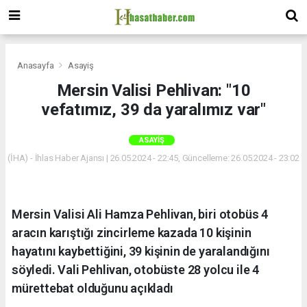
Anasayfa
Asayiş
Mersin Valisi Pehlivan: "10
vefatımız, 39 da yaralımız var"
ASAYIŞ
(İHA) - İhlas Haber Ajansı | 26.05.2024 - 22:45, Güncelleme: 26.05.2024 - 23:02
Mersin Valisi Ali Hamza Pehlivan, biri otobüs 4
aracın karıştığı zincirleme kazada 10 kişinin
hayatını kaybettiğini, 39 kişinin de yaralandığını
söyledi. Vali Pehlivan, otobüste 28 yolcu ile 4
mürettebat olduğunu açıkladı