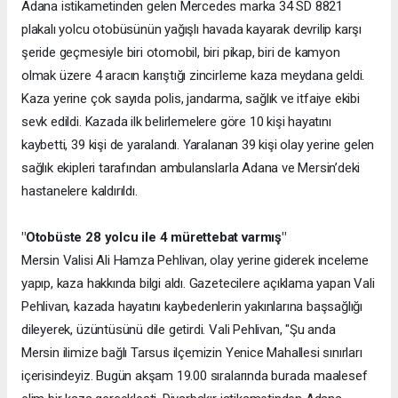
Adana istikametinden gelen Mercedes marka 34 SD 8821
plakalı yolcu otobüsünün yağışlı havada kayarak devrilip karşı
şeride geçmesiyle biri otomobil, biri pikap, biri de kamyon
olmak üzere 4 aracın karıştığı zincirleme kaza meydana geldi.
Kaza yerine çok sayıda polis, jandarma, sağlık ve itfaiye ekibi
sevk edildi. Kazada ilk belirlemelere göre 10 kişi hayatını
kaybetti, 39 kişi de yaralandı. Yaralanan 39 kişi olay yerine gelen
sağlık ekipleri tarafından ambulanslarla Adana ve Mersin’deki
hastanelere kaldırıldı.
"Otobüste 28 yolcu ile 4 mürettebat varmış"
Mersin Valisi Ali Hamza Pehlivan, olay yerine giderek inceleme
yapıp, kaza hakkında bilgi aldı. Gazetecilere açıklama yapan Vali
Pehlivan, kazada hayatını kaybedenlerin yakınlarına başsağlığı
dileyerek, üzüntüsünü dile getirdi. Vali Pehlivan, "Şu anda
Mersin ilimize bağlı Tarsus ilçemizin Yenice Mahallesi sınırları
içerisindeyiz. Bugün akşam 19.00 sıralarında burada maalesef