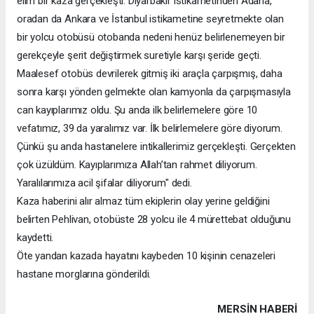
elim bir kaza gerçekleşti. Diyarbakır istikametinden Adana,
oradan da Ankara ve İstanbul istikametine seyretmekte olan
bir yolcu otobüsü otobanda nedeni henüz belirlenemeyen bir
gerekçeyle şerit değiştirmek suretiyle karşı şeride geçti.
Maalesef otobüs devrilerek gitmiş iki araçla çarpışmış, daha
sonra karşı yönden gelmekte olan kamyonla da çarpışmasıyla
can kayıplarımız oldu. Şu anda ilk belirlemelere göre 10
vefatımız, 39 da yaralımız var. İlk belirlemelere göre diyorum.
Çünkü şu anda hastanelere intikallerimiz gerçekleşti. Gerçekten
çok üzüldüm. Kayıplarımıza Allah’tan rahmet diliyorum.
Yaralılarımıza acil şifalar diliyorum" dedi.
Kaza haberini alır almaz tüm ekiplerin olay yerine geldiğini
belirten Pehlivan, otobüste 28 yolcu ile 4 mürettebat olduğunu
kaydetti.
Öte yandan kazada hayatını kaybeden 10 kişinin cenazeleri
hastane morglarına gönderildi.
MERSIN HABERİ