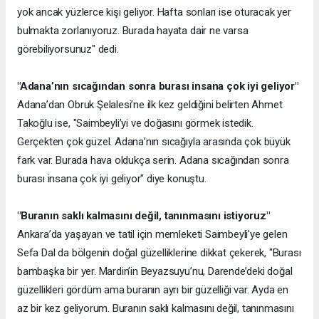
yok ancak yüzlerce kişi geliyor. Hafta sonları ise oturacak yer
bulmakta zorlanıyoruz. Burada hayata dair ne varsa
görebiliyorsunuz" dedi.
"Adana’nın sıcağından sonra burası insana çok iyi geliyor"
Adana’dan Obruk Şelalesi’ne ilk kez geldiğini belirten Ahmet
Takoğlu ise, "Saimbeyli’yi ve doğasını görmek istedik.
Gerçekten çok güzel. Adana’nın sıcağıyla arasında çok büyük
fark var. Burada hava oldukça serin. Adana sıcağından sonra
burası insana çok iyi geliyor" diye konuştu.
"Buranın saklı kalmasını değil, tanınmasını istiyoruz"
Ankara’da yaşayan ve tatil için memleketi Saimbeyli’ye gelen
Sefa Dal da bölgenin doğal güzelliklerine dikkat çekerek, "Burası
bambaşka bir yer. Mardin’in Beyazsuyu’nu, Darende’deki doğal
güzellikleri gördüm ama buranın ayrı bir güzelliği var. Ayda en
az bir kez geliyorum. Buranın saklı kalmasını değil, tanınmasını