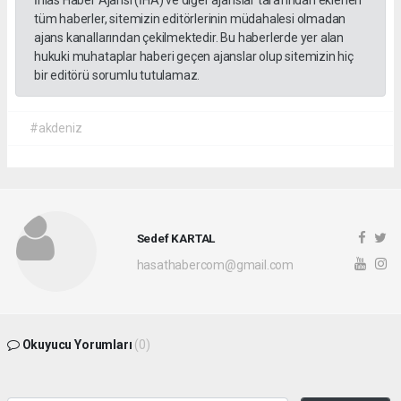
İhlas Haber Ajansı (İHA) ve diğer ajanslar tarafından eklenen
tüm haberler, sitemizin editörlerinin müdahalesi olmadan
ajans kanallarından çekilmektedir. Bu haberlerde yer alan
hukuki muhataplar haberi geçen ajanslar olup sitemizin hiç
bir editörü sorumlu tutulamaz.
#akdeniz
Sedef KARTAL
hasathabercom@gmail.com
Okuyucu Yorumları
(0)