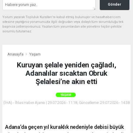
Gönder
Yorum yazarak Topluluk Kuralları’nı kabul etmiş bulunuyor ve hasathaber.com
sitesine yaptığınız yorumunuzla ilgili doğrudan veya dolaylı tüm sorumluluğu tek
başınıza üstleniyorsunuz. Yazılan tüm yorumlardan site yönetimi hiçbir şekilde
sorumlu tutulamaz.
Anasayfa
Yaşam
Kuruyan şelale yeniden çağladı,
Adanalılar sıcaktan Obruk
Şelalesi’ne akın etti
YAŞAM
(İHA) - İhlas Haber Ajansı | 29.07.2026 - 11:18, Güncelleme: 29.07.2026 - 14:38
Adana’da geçen yıl kuraklık nedeniyle debisi büyük