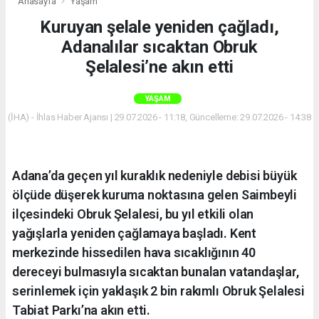
Anasayfa
Yaşam
Kuruyan şelale yeniden çağladı,
Adanalılar sıcaktan Obruk
Şelalesi’ne akın etti
YAŞAM
(İHA) - İhlas Haber Ajansı | 29.07.2026 - 11:18, Güncelleme: 29.07.2026 - 14:38
Adana’da geçen yıl kuraklık nedeniyle debisi büyük
ölçüde düşerek kuruma noktasına gelen Saimbeyli
ilçesindeki Obruk Şelalesi, bu yıl etkili olan
yağışlarla yeniden çağlamaya başladı. Kent
merkezinde hissedilen hava sıcaklığının 40
dereceyi bulmasıyla sıcaktan bunalan vatandaşlar,
serinlemek için yaklaşık 2 bin rakımlı Obruk Şelalesi
Tabiat Parkı’na akın etti.