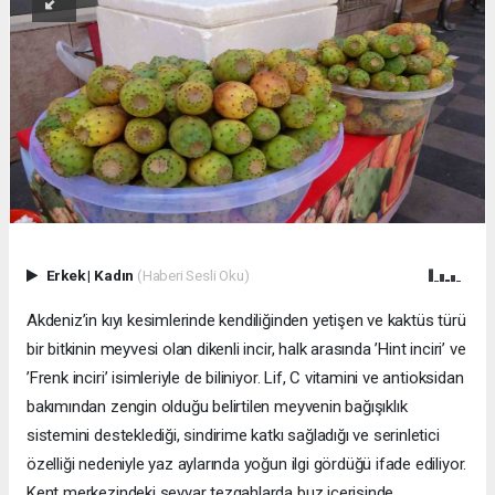
Erkek
|
Kadın
(Haberi Sesli Oku)
Akdeniz’in kıyı kesimlerinde kendiliğinden yetişen ve kaktüs türü
bir bitkinin meyvesi olan dikenli incir, halk arasında ’Hint inciri’ ve
’Frenk inciri’ isimleriyle de biliniyor. Lif, C vitamini ve antioksidan
bakımından zengin olduğu belirtilen meyvenin bağışıklık
sistemini desteklediği, sindirime katkı sağladığı ve serinletici
özelliği nedeniyle yaz aylarında yoğun ilgi gördüğü ifade ediliyor.
Kent merkezindeki seyyar tezgahlarda buz içerisinde