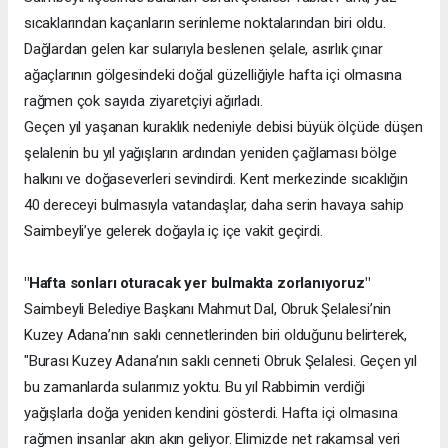
sıcaklarından kaçanların serinleme noktalarından biri oldu.
Dağlardan gelen kar sularıyla beslenen şelale, asırlık çınar
ağaçlarının gölgesindeki doğal güzelliğiyle hafta içi olmasına
rağmen çok sayıda ziyaretçiyi ağırladı.
Geçen yıl yaşanan kuraklık nedeniyle debisi büyük ölçüde düşen
şelalenin bu yıl yağışların ardından yeniden çağlaması bölge
halkını ve doğaseverleri sevindirdi. Kent merkezinde sıcaklığın
40 dereceyi bulmasıyla vatandaşlar, daha serin havaya sahip
Saimbeyli’ye gelerek doğayla iç içe vakit geçirdi.
"Hafta sonları oturacak yer bulmakta zorlanıyoruz"
Saimbeyli Belediye Başkanı Mahmut Dal, Obruk Şelalesi’nin
Kuzey Adana’nın saklı cennetlerinden biri olduğunu belirterek,
"Burası Kuzey Adana’nın saklı cenneti Obruk Şelalesi. Geçen yıl
bu zamanlarda sularımız yoktu. Bu yıl Rabbimin verdiği
yağışlarla doğa yeniden kendini gösterdi. Hafta içi olmasına
rağmen insanlar akın akın geliyor. Elimizde net rakamsal veri