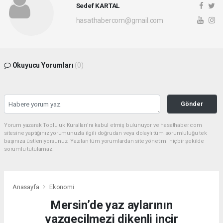
Sedef KARTAL
hasathabercom@gmail.com
Okuyucu Yorumları
(0)
Gönder
Yorum yazarak Topluluk Kuralları’nı kabul etmiş bulunuyor ve hasathaber.com
sitesine yaptığınız yorumunuzla ilgili doğrudan veya dolaylı tüm sorumluluğu tek
başınıza üstleniyorsunuz. Yazılan tüm yorumlardan site yönetimi hiçbir şekilde
sorumlu tutulamaz.
Anasayfa
Ekonomi
Mersin’de yaz aylarının
vazgeçilmezi dikenli incir