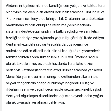
Akdeniz’in kıyı kesimlerinde kendiliğinden yetişen ve kaktüs türü
bir bitkinin meyvesi olan dikenli incir, halk arasında ’Hint inciri’ ve
’Frenk inciri’ isimleriyle de biliniyor. Lif, C vitamini ve antioksidan
bakımından zengin olduğu belirtilen meyvenin bağışıklık
sistemini desteklediği, sindirime katkı sağladığı ve serinletici
özelliği nedeniyle yaz aylarında yoğun ilgi gördüğü ifade ediliyor.
Kent merkezindeki seyyar tezgahlarda buz içerisinde
muhafaza edilen dikenli incir, dikenli kabuğu özel yöntemlerle
temizlendikten sonra tüketicilere sunuluyor. Özellikle soğuk
olarak tüketilen meyve, sıcak havalarda ferahlatıcı etkisi
nedeniyle vatandaşların tercih ettiği ürünler arasında yer alıyor.
Mersin’de yaz mevsiminin simge lezzetlerinden dikenli incir,
seyyar tezgahlarda satışa sunulmaya başlandı. Bu kış ve
ilkbaharın serin ve yağışlı geçmesiyle sezon gecikmeli başladı.
Yeni yeni olgunlaşan dikenli incirin ağustos ayında daha yoğun
olarak piyasada yer alması bekleniyor.