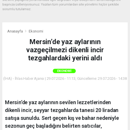
başınıza üstleniyorsunuz. Yazılan tüm yorumlardan site yönetimi hiçbir şekilde
sorumlu tutulamaz.
Anasayfa
Ekonomi
Mersin’de yaz aylarının
vazgeçilmezi dikenli incir
tezgahlardaki yerini aldı
EKONOMI
(İHA) - İhlas Haber Ajansı | 29.07.2026 - 11:13, Güncelleme: 29.07.2026 - 14:38
Mersin’de yaz aylarının sevilen lezzetlerinden
dikenli incir, seyyar tezgahlarda tanesi 20 liradan
satışa sunuldu. Sert geçen kış ve bahar nedeniyle
sezonun geç başladığını belirten satıcılar,