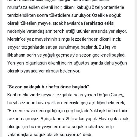
muhafaza edilen dikenli incir, dikenli kabuğu özel yöntemlerle
temizlendikten sonra tüketicilere sunuluyor. Özellikle soğuk
olarak tüketilen meyve, sıcak havalarda ferahlatıcı etkisi
nedeniyle vatandaşların tercih ettiği ürünler arasında yer alıyor.
Mersin’de yaz mevsiminin simge lezzetlerinden dikenli incir,
seyyar tezgahlarda satışa sunulmaya başlandı. Bu kış ve
ilkbaharın serin ve yağışlı geçmesiyle sezon gecikmeli başladı.
Yeni yeni olgunlaşan dikenli incirin ağustos ayında daha yoğun
olarak piyasada yer alması bekleniyor.
"Sezon yaklaşık bir hafta önce başladı"
Kent merkezinde seyyar tezgahta satış yapan Doğan Güneş,
bu yıl sezonun hava şartları nedeniyle geç açıldığını belirterek,
"Bu sene hava serin gittiği için geç başladı. Yaklaşık bir haftadır
sezonu açmışız. Açılışı tanesi 20 liradan yaptık. Hava çok sıcak
olduğu için bu meyveyi termosta soğuk muhafaza edip
vatandaşlara soğuk olarak sunuyoruz" dedi.