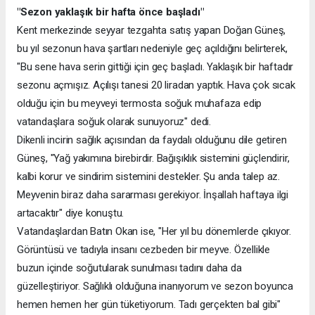
"Sezon yaklaşık bir hafta önce başladı"
Kent merkezinde seyyar tezgahta satış yapan Doğan Güneş,
bu yıl sezonun hava şartları nedeniyle geç açıldığını belirterek,
"Bu sene hava serin gittiği için geç başladı. Yaklaşık bir haftadır
sezonu açmışız. Açılışı tanesi 20 liradan yaptık. Hava çok sıcak
olduğu için bu meyveyi termosta soğuk muhafaza edip
vatandaşlara soğuk olarak sunuyoruz" dedi.
Dikenli incirin sağlık açısından da faydalı olduğunu dile getiren
Güneş, "Yağ yakımına birebirdir. Bağışıklık sistemini güçlendirir,
kalbi korur ve sindirim sistemini destekler. Şu anda talep az.
Meyvenin biraz daha sararması gerekiyor. İnşallah haftaya ilgi
artacaktır" diye konuştu.
Vatandaşlardan Batın Okan ise, "Her yıl bu dönemlerde çıkıyor.
Görüntüsü ve tadıyla insanı cezbeden bir meyve. Özellikle
buzun içinde soğutularak sunulması tadını daha da
güzelleştiriyor. Sağlıklı olduğuna inanıyorum ve sezon boyunca
hemen hemen her gün tüketiyorum. Tadı gerçekten bal gibi"