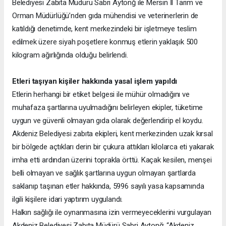
Belediyesi Zabıta Müdürü Sabri Aytonğ ile Mersin İl Tarım ve
Orman Müdürlüğü’nden gıda mühendisi ve veterinerlerin de
katıldığı denetimde, kent merkezindeki bir işletmeye teslim
edilmek üzere siyah poşetlere konmuş etlerin yaklaşık 500
kilogram ağırlığında olduğu belirlendi.
Etleri taşıyan kişiler hakkında yasal işlem yapıldı
Etlerin herhangi bir etiket belgesi ile mühür olmadığını ve
muhafaza şartlarına uyulmadığını belirleyen ekipler, tüketime
uygun ve güvenli olmayan gıda olarak değerlendirip el koydu.
Akdeniz Belediyesi zabıta ekipleri, kent merkezinden uzak kırsal
bir bölgede açtıkları derin bir çukura attıkları kilolarca eti yakarak
imha etti ardından üzerini toprakla örttü. Kaçak kesilen, menşei
belli olmayan ve sağlık şartlarına uygun olmayan şartlarda
saklanıp taşınan etler hakkında, 5996 sayılı yasa kapsamında
ilgili kişilere idari yaptırım uygulandı.
Halkın sağlığı ile oynanmasına izin vermeyeceklerini vurgulayan
Akdeniz Belediyesi Zabıta Müdürü Sabri Aytonğ; “Akdeniz