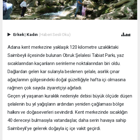
Erkek
|
Kadın
(Haberi Sesli Oku)
Adana kent merkezine yaklaşık 120 kilometre uzaklıktaki
Saimbeyli ilçesinde bulunan Obruk Şelalesi Tabiat Parkı, yaz
sıcaklarından kaçanların serinleme noktalarından biri oldu.
Dağlardan gelen kar sularıyla beslenen şelale, asırlık çınar
ağaçlarının gölgesindeki doğal güzelliğiyle hafta içi olmasına
rağmen çok sayıda ziyaretçiyi ağırladı.
Geçen yıl yaşanan kuraklık nedeniyle debisi büyük ölçüde düşen
şelalenin bu yıl yağışların ardından yeniden çağlaması bölge
halkını ve doğaseverleri sevindirdi. Kent merkezinde sıcaklığın
40 dereceyi bulmasıyla vatandaşlar, daha serin havaya sahip
Saimbeyli’ye gelerek doğayla iç içe vakit geçirdi.