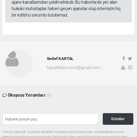
ajans kanallarından çekilmektedir. Bu haberlerde yer alan
hukuki muhataplar haberi geçen ajanslar olup sitemizin hiç
bir editörü sorumlu tutulamaz.
Sedef KARTAL
hasathabercom@gmail.com
Okuyucu Yorumları
(0)
Gönder
Yorum yazarak Topluluk Kuralları’nı kabul etmiş bulunuyor ve hasathaber.com
sitesine yaptığınız yorumunuzla ilgili doğrudan veya dolaylı tüm sorumluluğu tek