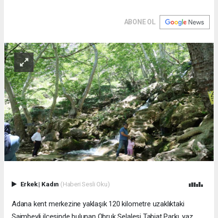
ABONE OL
Erkek
|
Kadın
(Haberi Sesli Oku)
Adana kent merkezine yaklaşık 120 kilometre uzaklıktaki
Saimbeyli ilçesinde bulunan Obruk Şelalesi Tabiat Parkı, yaz