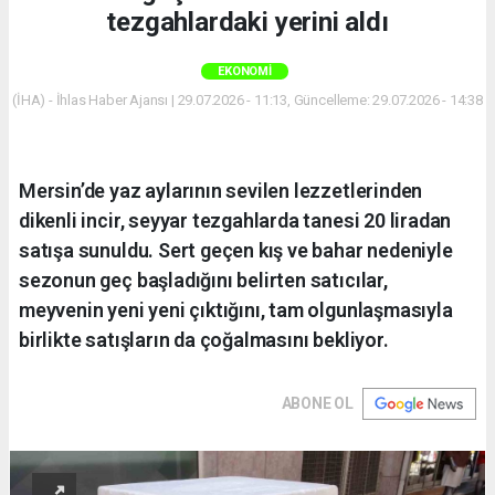
tezgahlardaki yerini aldı
EKONOMI
(İHA) - İhlas Haber Ajansı | 29.07.2026 - 11:13, Güncelleme: 29.07.2026 - 14:38
Mersin’de yaz aylarının sevilen lezzetlerinden
dikenli incir, seyyar tezgahlarda tanesi 20 liradan
satışa sunuldu. Sert geçen kış ve bahar nedeniyle
sezonun geç başladığını belirten satıcılar,
meyvenin yeni yeni çıktığını, tam olgunlaşmasıyla
birlikte satışların da çoğalmasını bekliyor.
ABONE OL