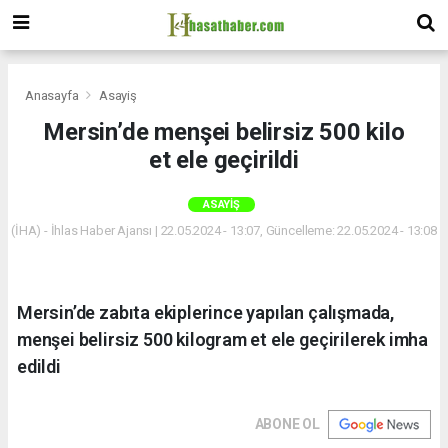
Anasayfa
Asayiş
Mersin’de menşei belirsiz 500 kilo
et ele geçirildi
ASAYIŞ
(İHA) - İhlas Haber Ajansı | 22.05.2024 - 13:07, Güncelleme: 22.05.2024 - 13:08
Mersin’de zabıta ekiplerince yapılan çalışmada,
menşei belirsiz 500 kilogram et ele geçirilerek imha
edildi
ABONE OL