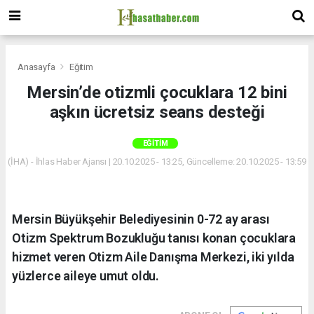
Anasayfa
Eğitim
Mersin’de otizmli çocuklara 12 bini
aşkın ücretsiz seans desteği
EĞITIM
(İHA) - İhlas Haber Ajansı | 20.10.2025 - 13:25, Güncelleme: 20.10.2025 - 13:59
Mersin Büyükşehir Belediyesinin 0-72 ay arası
Otizm Spektrum Bozukluğu tanısı konan çocuklara
hizmet veren Otizm Aile Danışma Merkezi, iki yılda
yüzlerce aileye umut oldu.