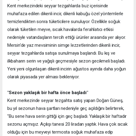
Kent merkezindeki seyyar tezgahlarda buz içerisinde
muhafaza edilen dikenli incir, dikenli kabuğu özel yöntemlerle
temizlendikten sonra tüketicilere sunuluyor. Özellikle soğuk
olarak tüketilen meyve, sıcak havalarda ferahlatıcı etkisi
nedeniyle vatandaşların tercih ettiği ürünler arasında yer alıyor.
Mersin’de yaz mevsiminin simge lezzetlerinden dikenli incir,
seyyar tezgahlarda satışa sunulmaya başlandı. Bu kış ve
ilkbaharın serin ve yağışlı geçmesiyle sezon gecikmeli başladı.
Yeni yeni olgunlaşan dikenli incirin ağustos ayında daha yoğun
olarak piyasada yer alması bekleniyor.
"Sezon yaklaşık bir hafta önce başladı"
Kent merkezinde seyyar tezgahta satış yapan Doğan Güneş,
bu yıl sezonun hava şartları nedeniyle geç açıldığını belirterek,
"Bu sene hava serin gittiği için geç başladı. Yaklaşık bir haftadır
sezonu açmışız. Açılışı tanesi 20 liradan yaptık. Hava çok sıcak
olduğu için bu meyveyi termosta soğuk muhafaza edip