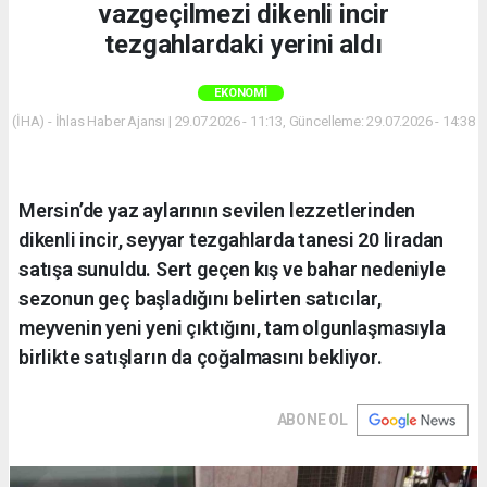
vazgeçilmezi dikenli incir
tezgahlardaki yerini aldı
EKONOMI
(İHA) - İhlas Haber Ajansı | 29.07.2026 - 11:13, Güncelleme: 29.07.2026 - 14:38
Mersin’de yaz aylarının sevilen lezzetlerinden
dikenli incir, seyyar tezgahlarda tanesi 20 liradan
satışa sunuldu. Sert geçen kış ve bahar nedeniyle
sezonun geç başladığını belirten satıcılar,
meyvenin yeni yeni çıktığını, tam olgunlaşmasıyla
birlikte satışların da çoğalmasını bekliyor.
ABONE OL