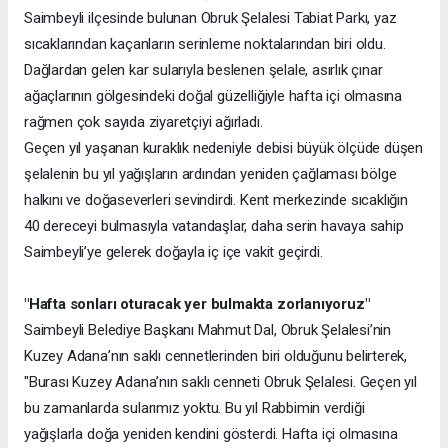
Saimbeyli ilçesinde bulunan Obruk Şelalesi Tabiat Parkı, yaz
sıcaklarından kaçanların serinleme noktalarından biri oldu.
Dağlardan gelen kar sularıyla beslenen şelale, asırlık çınar
ağaçlarının gölgesindeki doğal güzelliğiyle hafta içi olmasına
rağmen çok sayıda ziyaretçiyi ağırladı.
Geçen yıl yaşanan kuraklık nedeniyle debisi büyük ölçüde düşen
şelalenin bu yıl yağışların ardından yeniden çağlaması bölge
halkını ve doğaseverleri sevindirdi. Kent merkezinde sıcaklığın
40 dereceyi bulmasıyla vatandaşlar, daha serin havaya sahip
Saimbeyli’ye gelerek doğayla iç içe vakit geçirdi.
"Hafta sonları oturacak yer bulmakta zorlanıyoruz"
Saimbeyli Belediye Başkanı Mahmut Dal, Obruk Şelalesi’nin
Kuzey Adana’nın saklı cennetlerinden biri olduğunu belirterek,
"Burası Kuzey Adana’nın saklı cenneti Obruk Şelalesi. Geçen yıl
bu zamanlarda sularımız yoktu. Bu yıl Rabbimin verdiği
yağışlarla doğa yeniden kendini gösterdi. Hafta içi olmasına