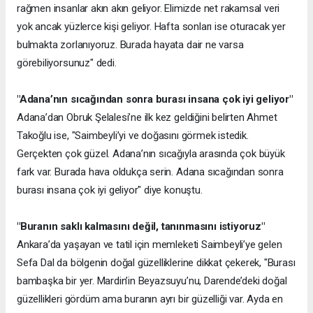
rağmen insanlar akın akın geliyor. Elimizde net rakamsal veri
yok ancak yüzlerce kişi geliyor. Hafta sonları ise oturacak yer
bulmakta zorlanıyoruz. Burada hayata dair ne varsa
görebiliyorsunuz" dedi.
"Adana’nın sıcağından sonra burası insana çok iyi geliyor"
Adana’dan Obruk Şelalesi’ne ilk kez geldiğini belirten Ahmet
Takoğlu ise, "Saimbeyli’yi ve doğasını görmek istedik.
Gerçekten çok güzel. Adana’nın sıcağıyla arasında çok büyük
fark var. Burada hava oldukça serin. Adana sıcağından sonra
burası insana çok iyi geliyor" diye konuştu.
"Buranın saklı kalmasını değil, tanınmasını istiyoruz"
Ankara’da yaşayan ve tatil için memleketi Saimbeyli’ye gelen
Sefa Dal da bölgenin doğal güzelliklerine dikkat çekerek, "Burası
bambaşka bir yer. Mardin’in Beyazsuyu’nu, Darende’deki doğal
güzellikleri gördüm ama buranın ayrı bir güzelliği var. Ayda en