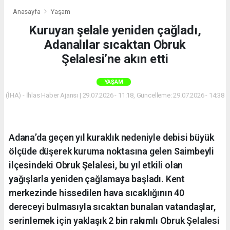
Anasayfa
Yaşam
Kuruyan şelale yeniden çağladı,
Adanalılar sıcaktan Obruk
Şelalesi’ne akın etti
YAŞAM
(İHA) - İhlas Haber Ajansı | 29.07.2026 - 11:18, Güncelleme: 29.07.2026 - 14:38
Adana’da geçen yıl kuraklık nedeniyle debisi büyük
ölçüde düşerek kuruma noktasına gelen Saimbeyli
ilçesindeki Obruk Şelalesi, bu yıl etkili olan
yağışlarla yeniden çağlamaya başladı. Kent
merkezinde hissedilen hava sıcaklığının 40
dereceyi bulmasıyla sıcaktan bunalan vatandaşlar,
serinlemek için yaklaşık 2 bin rakımlı Obruk Şelalesi