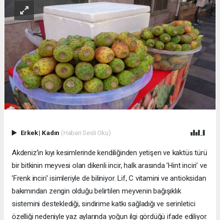
Erkek
|
Kadın
(Haberi Sesli Oku)
Akdeniz’in kıyı kesimlerinde kendiliğinden yetişen ve kaktüs türü
bir bitkinin meyvesi olan dikenli incir, halk arasında ’Hint inciri’ ve
’Frenk inciri’ isimleriyle de biliniyor. Lif, C vitamini ve antioksidan
bakımından zengin olduğu belirtilen meyvenin bağışıklık
sistemini desteklediği, sindirime katkı sağladığı ve serinletici
özelliği nedeniyle yaz aylarında yoğun ilgi gördüğü ifade ediliyor.