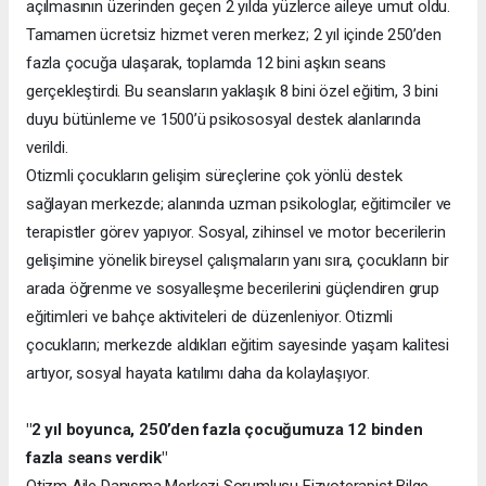
açılmasının üzerinden geçen 2 yılda yüzlerce aileye umut oldu.
Tamamen ücretsiz hizmet veren merkez; 2 yıl içinde 250’den
fazla çocuğa ulaşarak, toplamda 12 bini aşkın seans
gerçekleştirdi. Bu seansların yaklaşık 8 bini özel eğitim, 3 bini
duyu bütünleme ve 1500’ü psikososyal destek alanlarında
verildi.
Otizmli çocukların gelişim süreçlerine çok yönlü destek
sağlayan merkezde; alanında uzman psikologlar, eğitimciler ve
terapistler görev yapıyor. Sosyal, zihinsel ve motor becerilerin
gelişimine yönelik bireysel çalışmaların yanı sıra, çocukların bir
arada öğrenme ve sosyalleşme becerilerini güçlendiren grup
eğitimleri ve bahçe aktiviteleri de düzenleniyor. Otizmli
çocukların; merkezde aldıkları eğitim sayesinde yaşam kalitesi
artıyor, sosyal hayata katılımı daha da kolaylaşıyor.
"2 yıl boyunca, 250’den fazla çocuğumuza 12 binden
fazla seans verdik"
Otizm Aile Danışma Merkezi Sorumlusu Fizyoterapist Bilge