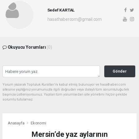
Sedef KARTAL
hasathabercom@gmail.com
Okuyucu Yorumları
(0)
Gönder
Yorum yazarak Topluluk Kuralları’nı kabul etmiş bulunuyor ve hasathaber.com
sitesine yaptığınız yorumunuzla ilgili doğrudan veya dolaylı tüm sorumluluğu tek
başınıza üstleniyorsunuz. Yazılan tüm yorumlardan site yönetimi hiçbir şekilde
sorumlu tutulamaz.
Anasayfa
Ekonomi
Mersin’de yaz aylarının