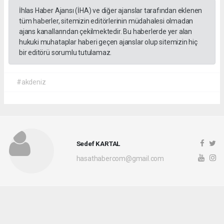
İhlas Haber Ajansı (İHA) ve diğer ajanslar tarafından eklenen
tüm haberler, sitemizin editörlerinin müdahalesi olmadan
ajans kanallarından çekilmektedir. Bu haberlerde yer alan
hukuki muhataplar haberi geçen ajanslar olup sitemizin hiç
bir editörü sorumlu tutulamaz.
#akdeniz
Sedef KARTAL
hasathabercom@gmail.com
Okuyucu Yorumları
(0)