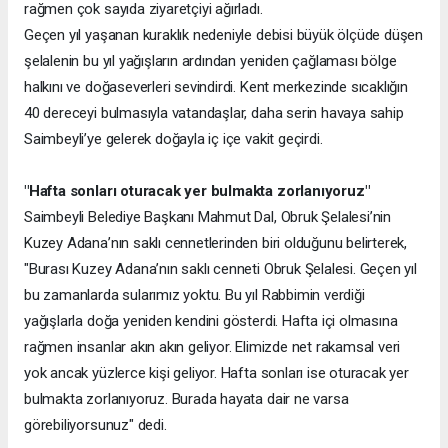
rağmen çok sayıda ziyaretçiyi ağırladı.
Geçen yıl yaşanan kuraklık nedeniyle debisi büyük ölçüde düşen
şelalenin bu yıl yağışların ardından yeniden çağlaması bölge
halkını ve doğaseverleri sevindirdi. Kent merkezinde sıcaklığın
40 dereceyi bulmasıyla vatandaşlar, daha serin havaya sahip
Saimbeyli’ye gelerek doğayla iç içe vakit geçirdi.
"Hafta sonları oturacak yer bulmakta zorlanıyoruz"
Saimbeyli Belediye Başkanı Mahmut Dal, Obruk Şelalesi’nin
Kuzey Adana’nın saklı cennetlerinden biri olduğunu belirterek,
"Burası Kuzey Adana’nın saklı cenneti Obruk Şelalesi. Geçen yıl
bu zamanlarda sularımız yoktu. Bu yıl Rabbimin verdiği
yağışlarla doğa yeniden kendini gösterdi. Hafta içi olmasına
rağmen insanlar akın akın geliyor. Elimizde net rakamsal veri
yok ancak yüzlerce kişi geliyor. Hafta sonları ise oturacak yer
bulmakta zorlanıyoruz. Burada hayata dair ne varsa
görebiliyorsunuz" dedi.