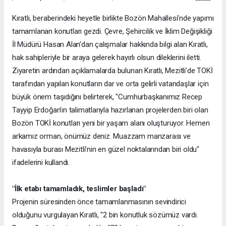
Kıratlı, beraberindeki heyetle birlikte Bozön Mahallesi’nde yapımı
tamamlanan konutları gezdi. Çevre, Şehircilik ve İklim Değişikliği
İl Müdürü Hasan Alan’dan çalışmalar hakkında bilgi alan Kıratlı,
hak sahipleriyle bir araya gelerek hayırlı olsun dileklerini iletti.
Ziyaretin ardından açıklamalarda bulunan Kıratlı, Mezitli’de TOKİ
tarafından yapılan konutların dar ve orta gelirli vatandaşlar için
büyük önem taşıdığını belirterek, "Cumhurbaşkanımız Recep
Tayyip Erdoğan’ın talimatlarıyla hazırlanan projelerden biri olan
Bozön TOKİ konutları yeni bir yaşam alanı oluşturuyor. Hemen
arkamız orman, önümüz deniz. Muazzam manzarası ve
havasıyla burası Mezitli’nin en güzel noktalarından biri oldu"
ifadelerini kullandı.
"İlk etabı tamamladık, teslimler başladı"
Projenin süresinden önce tamamlanmasının sevindirici
olduğunu vurgulayan Kıratlı, "2 bin konutluk sözümüz vardı.