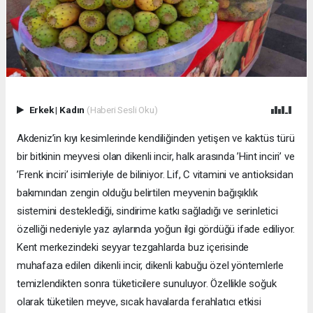
Erkek
|
Kadın
(Haberi Sesli Oku)
Akdeniz’in kıyı kesimlerinde kendiliğinden yetişen ve kaktüs türü
bir bitkinin meyvesi olan dikenli incir, halk arasında ’Hint inciri’ ve
’Frenk inciri’ isimleriyle de biliniyor. Lif, C vitamini ve antioksidan
bakımından zengin olduğu belirtilen meyvenin bağışıklık
sistemini desteklediği, sindirime katkı sağladığı ve serinletici
özelliği nedeniyle yaz aylarında yoğun ilgi gördüğü ifade ediliyor.
Kent merkezindeki seyyar tezgahlarda buz içerisinde
muhafaza edilen dikenli incir, dikenli kabuğu özel yöntemlerle
temizlendikten sonra tüketicilere sunuluyor. Özellikle soğuk
olarak tüketilen meyve, sıcak havalarda ferahlatıcı etkisi