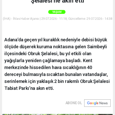
Şelalesi’ne akın etti
YAŞAM
(İHA) - İhlas Haber Ajansı | 29.07.2026 - 11:18, Güncelleme: 29.07.2026 - 14:38
Adana’da geçen yıl kuraklık nedeniyle debisi büyük
ölçüde düşerek kuruma noktasına gelen Saimbeyli
ilçesindeki Obruk Şelalesi, bu yıl etkili olan
yağışlarla yeniden çağlamaya başladı. Kent
merkezinde hissedilen hava sıcaklığının 40
dereceyi bulmasıyla sıcaktan bunalan vatandaşlar,
serinlemek için yaklaşık 2 bin rakımlı Obruk Şelalesi
Tabiat Parkı’na akın etti.
ABONE OL