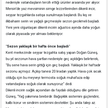
nedeniyle vatandaşların tercih ettiği ürünler arasında yer alıyor.
Mersin’de yaz mevsiminin simge lezzetlerinden dikenli incir,
seyyar tezgahlarda satışa sunulmaya başlandı. Bu kış ve
ilkbaharın serin ve yağışlı geçmesiyle sezon gecikmeli başladı.
Yeni yeni olgunlaşan dikenli incirin ağustos ayında daha yoğun
olarak piyasada yer alması bekleniyor.
"Sezon yaklaşık bir hafta önce başladı"
Kent merkezinde seyyar tezgahta satış yapan Doğan Güneş,
bu yıl sezonun hava şartları nedeniyle geç açıldığını belirterek,
"Bu sene hava serin gittiği için geç başladı. Yaklaşık bir haftadır
sezonu açmışız. Açılışı tanesi 20 liradan yaptık. Hava çok sıcak
olduğu için bu meyveyi termosta soğuk muhafaza edip
vatandaşlara soğuk olarak sunuyoruz" dedi.
Dikenli incirin sağlık açısından da faydalı olduğunu dile getiren
Güneş, "Yağ yakımına birebirdir. Bağışıklık sistemini güçlendirir,
kalbi korur ve sindirim sistemini destekler. Şu anda talep az.