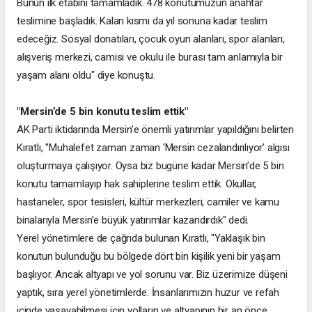
Bunun ilk etabını tamamladık. 478 konutumuzun anahtar
teslimine başladık. Kalan kısmı da yıl sonuna kadar teslim
edeceğiz. Sosyal donatıları, çocuk oyun alanları, spor alanları,
alışveriş merkezi, camisi ve okulu ile burası tam anlamıyla bir
yaşam alanı oldu" diye konuştu.
"Mersin’de 5 bin konutu teslim ettik"
AK Parti iktidarında Mersin’e önemli yatırımlar yapıldığını belirten
Kıratlı, "Muhalefet zaman zaman ‘Mersin cezalandırılıyor’ algısı
oluşturmaya çalışıyor. Oysa biz bugüne kadar Mersin’de 5 bin
konutu tamamlayıp hak sahiplerine teslim ettik. Okullar,
hastaneler, spor tesisleri, kültür merkezleri, camiler ve kamu
binalarıyla Mersin’e büyük yatırımlar kazandırdık" dedi.
Yerel yönetimlere de çağrıda bulunan Kıratlı, "Yaklaşık bin
konutun bulunduğu bu bölgede dört bin kişilik yeni bir yaşam
başlıyor. Ancak altyapı ve yol sorunu var. Biz üzerimize düşeni
yaptık, sıra yerel yönetimlerde. İnsanlarımızın huzur ve refah
içinde yaşayabilmesi için yolların ve altyapının bir an önce