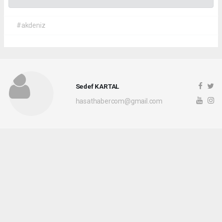
#akdeniz
Sedef KARTAL
hasathabercom@gmail.com
Okuyucu Yorumları
(0)
Gönder
Yorum yazarak Topluluk Kuralları’nı kabul etmiş bulunuyor ve hasathaber.com
sitesine yaptığınız yorumunuzla ilgili doğrudan veya dolaylı tüm sorumluluğu tek
başınıza üstleniyorsunuz. Yazılan tüm yorumlardan site yönetimi hiçbir şekilde