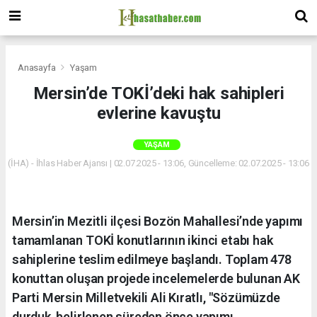
Anasayfa
Yaşam
Mersin’de TOKİ’deki hak sahipleri
evlerine kavuştu
YAŞAM
(İHA) - İhlas Haber Ajansı | 02.07.2025 - 13:06, Güncelleme: 02.07.2025 - 13:06
Mersin’in Mezitli ilçesi Bozön Mahallesi’nde yapımı
tamamlanan TOKİ konutlarının ikinci etabı hak
sahiplerine teslim edilmeye başlandı. Toplam 478
konuttan oluşan projede incelemelerde bulunan AK
Parti Mersin Milletvekili Ali Kıratlı, "Sözümüzde
durduk, belirlenen süreden önce yapımı