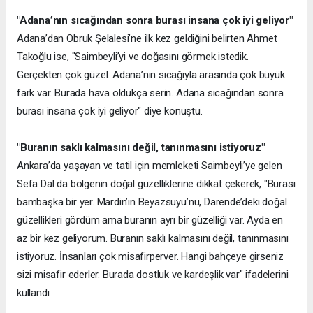
"Adana’nın sıcağından sonra burası insana çok iyi geliyor"
Adana’dan Obruk Şelalesi’ne ilk kez geldiğini belirten Ahmet
Takoğlu ise, "Saimbeyli’yi ve doğasını görmek istedik.
Gerçekten çok güzel. Adana’nın sıcağıyla arasında çok büyük
fark var. Burada hava oldukça serin. Adana sıcağından sonra
burası insana çok iyi geliyor" diye konuştu.
"Buranın saklı kalmasını değil, tanınmasını istiyoruz"
Ankara’da yaşayan ve tatil için memleketi Saimbeyli’ye gelen
Sefa Dal da bölgenin doğal güzelliklerine dikkat çekerek, "Burası
bambaşka bir yer. Mardin’in Beyazsuyu’nu, Darende’deki doğal
güzellikleri gördüm ama buranın ayrı bir güzelliği var. Ayda en
az bir kez geliyorum. Buranın saklı kalmasını değil, tanınmasını
istiyoruz. İnsanları çok misafirperver. Hangi bahçeye girseniz
sizi misafir ederler. Burada dostluk ve kardeşlik var" ifadelerini
kullandı.