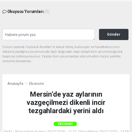
Okuyucu Yorumları
(0)
Gönder
Yorum yazarak Topluluk Kuralları’nı kabul etmiş bulunuyor ve hasathaber.com
sitesine yaptığınız yorumunuzla ilgili doğrudan veya dolaylı tüm sorumluluğu tek
başınıza üstleniyorsunuz. Yazılan tüm yorumlardan site yönetimi hiçbir şekilde
sorumlu tutulamaz.
Anasayfa
Ekonomi
Mersin’de yaz aylarının
vazgeçilmezi dikenli incir
tezgahlardaki yerini aldı
EKONOMI
(İHA) - İhlas Haber Ajansı | 29.07.2026 - 11:13, Güncelleme: 29.07.2026 - 14:38