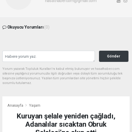
hasathabercom@gmail.com
Okuyucu Yorumları
(0)
Gönder
Yorum yazarak Topluluk Kuralları’nı kabul etmiş bulunuyor ve hasathaber.com
sitesine yaptığınız yorumunuzla ilgili doğrudan veya dolaylı tüm sorumluluğu tek
başınıza üstleniyorsunuz. Yazılan tüm yorumlardan site yönetimi hiçbir şekilde
sorumlu tutulamaz.
Anasayfa
Yaşam
Kuruyan şelale yeniden çağladı,
Adanalılar sıcaktan Obruk