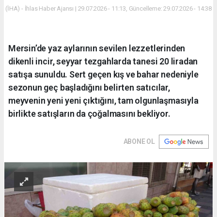
(İHA) - İhlas Haber Ajansı | 29.07.2026 - 11:13, Güncelleme: 29.07.2026 - 14:38
Mersin’de yaz aylarının sevilen lezzetlerinden
dikenli incir, seyyar tezgahlarda tanesi 20 liradan
satışa sunuldu. Sert geçen kış ve bahar nedeniyle
sezonun geç başladığını belirten satıcılar,
meyvenin yeni yeni çıktığını, tam olgunlaşmasıyla
birlikte satışların da çoğalmasını bekliyor.
ABONE OL