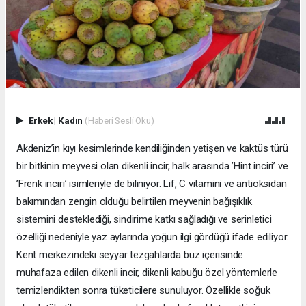
Erkek
|
Kadın
(Haberi Sesli Oku)
Akdeniz’in kıyı kesimlerinde kendiliğinden yetişen ve kaktüs türü
bir bitkinin meyvesi olan dikenli incir, halk arasında ’Hint inciri’ ve
’Frenk inciri’ isimleriyle de biliniyor. Lif, C vitamini ve antioksidan
bakımından zengin olduğu belirtilen meyvenin bağışıklık
sistemini desteklediği, sindirime katkı sağladığı ve serinletici
özelliği nedeniyle yaz aylarında yoğun ilgi gördüğü ifade ediliyor.
Kent merkezindeki seyyar tezgahlarda buz içerisinde
muhafaza edilen dikenli incir, dikenli kabuğu özel yöntemlerle
temizlendikten sonra tüketicilere sunuluyor. Özellikle soğuk