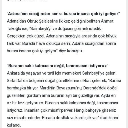
"Adana’nın sıcağından sonra burası insana çok iyi geliyor"
Adana’dan Obruk Şelalesi’ne ilk kez geldiğini belirten Ahmet
Takoğlu ise, "Saimbeyli’yi ve doğasını görmek istedik.
Gerçekten çok güzel. Adana’nın sıcağıyla arasında çok büyük
fark var. Burada hava oldukça serin. Adana sıcağından sonra
burası insana çok iyi geliyor" diye konuştu.
"Buranın saklı kalmasını değil, tanınmasını istiyoruz"
Ankara’da yaşayan ve tatil için memleketi Saimbeyli’ye gelen
Sefa Dal da bölgenin doğal güzelliklerine dikkat çekerek, "Burası
bambaşka bir yer. Mardin’in Beyazsuyu’nu, Darende’deki doğal
güzellikleri gördüm ama buranın ayrı bir güzelliği var. Ayda en
az bir kez geliyorum. Buranın saklı kalmasını değil, tanınmasını
istiyoruz. İnsanları çok misafirperver. Hangi bahçeye girseniz
sizi misafir ederler. Burada dostluk ve kardeşlik var" ifadelerini
kullandı.