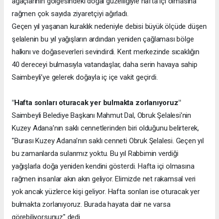
ağaçlarının gölgesindeki doğal güzelliğiyle hafta içi olmasına
rağmen çok sayıda ziyaretçiyi ağırladı.
Geçen yıl yaşanan kuraklık nedeniyle debisi büyük ölçüde düşen
şelalenin bu yıl yağışların ardından yeniden çağlaması bölge
halkını ve doğaseverleri sevindirdi. Kent merkezinde sıcaklığın
40 dereceyi bulmasıyla vatandaşlar, daha serin havaya sahip
Saimbeyli’ye gelerek doğayla iç içe vakit geçirdi.
"Hafta sonları oturacak yer bulmakta zorlanıyoruz"
Saimbeyli Belediye Başkanı Mahmut Dal, Obruk Şelalesi’nin
Kuzey Adana’nın saklı cennetlerinden biri olduğunu belirterek,
"Burası Kuzey Adana’nın saklı cenneti Obruk Şelalesi. Geçen yıl
bu zamanlarda sularımız yoktu. Bu yıl Rabbimin verdiği
yağışlarla doğa yeniden kendini gösterdi. Hafta içi olmasına
rağmen insanlar akın akın geliyor. Elimizde net rakamsal veri
yok ancak yüzlerce kişi geliyor. Hafta sonları ise oturacak yer
bulmakta zorlanıyoruz. Burada hayata dair ne varsa
görebiliyorsunuz" dedi.