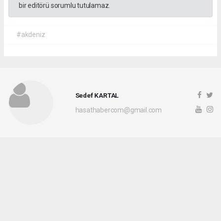
bir editörü sorumlu tutulamaz.
#akdeniz
Sedef KARTAL
hasathabercom@gmail.com
Okuyucu Yorumları
(0)
Gönder
Yorum yazarak Topluluk Kuralları’nı kabul etmiş bulunuyor ve hasathaber.com