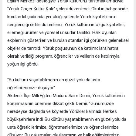
Eğitim Merkezi desteğiyle Yörük kültürünü tanıtmak amacıyla
’Yörük Göçer Kültür Kalır’ şöleni düzenlendi. Okulun bahçesinde
kurulan kıl çadırında yer aldığı şölende Yörük kıyafetlerinin
sergilendiği defile düzenlendi. Yörük kültürüne özgü kıyafetler,
el emeği ürünler ve yöresel unsurlar tanıtıldı. Halk oyunları
ekiplerinin gösterileri ve kurulan stantlar ilgi görürken geleneksel
objeler de tanıtıldı. Yörük poşusunun da katılımcılara hatıra
olarak verildiği program, öğrenciler ve velilerin de katılımıyla
yoğun ilgi gördü.
"Bu kültürü yaşatabilmenin en güzel yolu da usta
öğreticilerimize düşüyor"
Akdeniz İlçe Milli Eğitim Müdürü Saim Demir, Yörük kültürünün
korunmasının önemine dikkat çekti. Demir, "Günümüzde
neredeyse dağlarda ve köylerde Yörükler kalmadı. Herkes
büyükşehirlere indi. Bu kültürü yaşatabilmenin en güzel yolu da
usta öğreticilerimize, öğretmenlerimize ve öğrencilerimize
düşüyor. Bu çalışmaları okullarımızın ve halk eğitimlerimizin