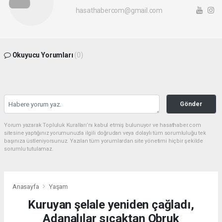
hasathabercom@gmail.com
Okuyucu Yorumları
(0)
Gönder
Yorum yazarak Topluluk Kuralları’nı kabul etmiş bulunuyor ve hasathaber.com
sitesine yaptığınız yorumunuzla ilgili doğrudan veya dolaylı tüm sorumluluğu tek
başınıza üstleniyorsunuz. Yazılan tüm yorumlardan site yönetimi hiçbir şekilde
sorumlu tutulamaz.
Anasayfa
Yaşam
Kuruyan şelale yeniden çağladı,
Adanalılar sıcaktan Obruk