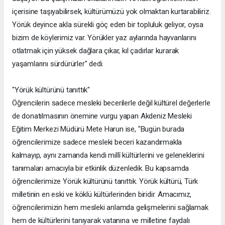
içerisine taşıyabilirsek, kültürümüzü yok olmaktan kurtarabiliriz.
Yörük deyince akla sürekli göç eden bir topluluk geliyor, oysa
bizim de köylerimiz var. Yörükler yaz aylarında hayvanlarını
otlatmak için yüksek dağlara çıkar, kıl çadırlar kurarak
yaşamlarını sürdürürler" dedi.
"Yörük kültürünü tanıttık"
Öğrencilerin sadece mesleki becerilerle değil kültürel değerlerle
de donatılmasının önemine vurgu yapan Akdeniz Mesleki
Eğitim Merkezi Müdürü Mete Harun ise, "Bugün burada
öğrencilerimize sadece mesleki beceri kazandırmakla
kalmayıp, aynı zamanda kendi millî kültürlerini ve geleneklerini
tanımaları amacıyla bir etkinlik düzenledik. Bu kapsamda
öğrencilerimize Yörük kültürünü tanıttık. Yörük kültürü, Türk
milletinin en eski ve köklü kültürlerinden biridir. Amacımız,
öğrencilerimizin hem mesleki anlamda gelişmelerini sağlamak
hem de kültürlerini tanıyarak vatanına ve milletine faydalı