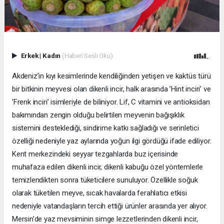
Erkek
|
Kadın
(Haberi Sesli Oku)
Akdeniz’in kıyı kesimlerinde kendiliğinden yetişen ve kaktüs türü
bir bitkinin meyvesi olan dikenli incir, halk arasında ’Hint inciri’ ve
’Frenk inciri’ isimleriyle de biliniyor. Lif, C vitamini ve antioksidan
bakımından zengin olduğu belirtilen meyvenin bağışıklık
sistemini desteklediği, sindirime katkı sağladığı ve serinletici
özelliği nedeniyle yaz aylarında yoğun ilgi gördüğü ifade ediliyor.
Kent merkezindeki seyyar tezgahlarda buz içerisinde
muhafaza edilen dikenli incir, dikenli kabuğu özel yöntemlerle
temizlendikten sonra tüketicilere sunuluyor. Özellikle soğuk
olarak tüketilen meyve, sıcak havalarda ferahlatıcı etkisi
nedeniyle vatandaşların tercih ettiği ürünler arasında yer alıyor.
Mersin’de yaz mevsiminin simge lezzetlerinden dikenli incir,