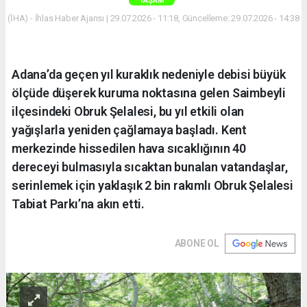
YAŞAM
(İHA) - İhlas Haber Ajansı | 29.07.2026 - 11:18, Güncelleme: 29.07.2026 - 14:38
Adana’da geçen yıl kuraklık nedeniyle debisi büyük
ölçüde düşerek kuruma noktasına gelen Saimbeyli
ilçesindeki Obruk Şelalesi, bu yıl etkili olan
yağışlarla yeniden çağlamaya başladı. Kent
merkezinde hissedilen hava sıcaklığının 40
dereceyi bulmasıyla sıcaktan bunalan vatandaşlar,
serinlemek için yaklaşık 2 bin rakımlı Obruk Şelalesi
Tabiat Parkı’na akın etti.
ABONE OL