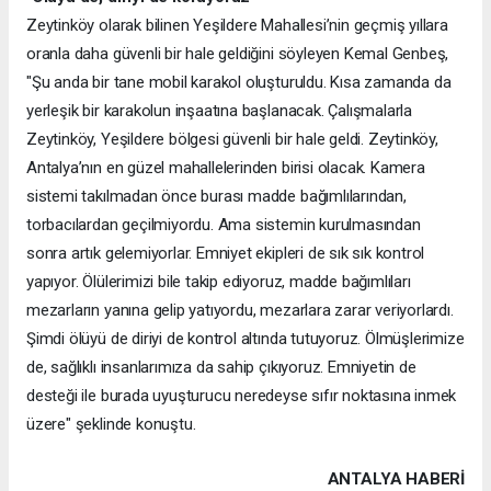
Zeytinköy olarak bilinen Yeşildere Mahallesi’nin geçmiş yıllara
oranla daha güvenli bir hale geldiğini söyleyen Kemal Genbeş,
"Şu anda bir tane mobil karakol oluşturuldu. Kısa zamanda da
yerleşik bir karakolun inşaatına başlanacak. Çalışmalarla
Zeytinköy, Yeşildere bölgesi güvenli bir hale geldi. Zeytinköy,
Antalya’nın en güzel mahallelerinden birisi olacak. Kamera
sistemi takılmadan önce burası madde bağımlılarından,
torbacılardan geçilmiyordu. Ama sistemin kurulmasından
sonra artık gelemiyorlar. Emniyet ekipleri de sık sık kontrol
yapıyor. Ölülerimizi bile takip ediyoruz, madde bağımlıları
mezarların yanına gelip yatıyordu, mezarlara zarar veriyorlardı.
Şimdi ölüyü de diriyi de kontrol altında tutuyoruz. Ölmüşlerimize
de, sağlıklı insanlarımıza da sahip çıkıyoruz. Emniyetin de
desteği ile burada uyuşturucu neredeyse sıfır noktasına inmek
üzere" şeklinde konuştu.
ANTALYA HABERİ