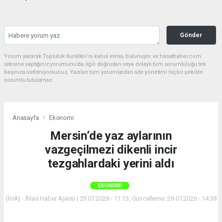
Gönder
Yorum yazarak Topluluk Kuralları’nı kabul etmiş bulunuyor ve hasathaber.com
sitesine yaptığınız yorumunuzla ilgili doğrudan veya dolaylı tüm sorumluluğu tek
başınıza üstleniyorsunuz. Yazılan tüm yorumlardan site yönetimi hiçbir şekilde
sorumlu tutulamaz.
Anasayfa
Ekonomi
Mersin’de yaz aylarının
vazgeçilmezi dikenli incir
tezgahlardaki yerini aldı
EKONOMI
(İHA) - İhlas Haber Ajansı | 29.07.2026 - 11:13, Güncelleme: 29.07.2026 - 14:38