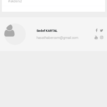
#akdeniz
Sedef KARTAL
hasathabercom@gmail.com
Okuyucu Yorumları
(0)
Gönder
Yorum yazarak Topluluk Kuralları’nı kabul etmiş bulunuyor ve hasathaber.com
sitesine yaptığınız yorumunuzla ilgili doğrudan veya dolaylı tüm sorumluluğu tek
başınıza üstleniyorsunuz. Yazılan tüm yorumlardan site yönetimi hiçbir şekilde
sorumlu tutulamaz.