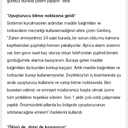
gündüz burada çekim yapıyor" dedi.
"Uyuşturucu bitme noktasına geldi"
Sistemin kurulmasının ardından madde bağımlıları ve
torbacıların mezarlığı kullanamadığının altını çizen Genbeş,
"Zaten emniyetimiz 24 saat burada, bir sorun oldu mu kamera
kayıtlarından şüpheliyi hemen yakalıyorlar. Ayrıca alarm sistemi
var, ben gece saat kaç olursa olsun telefondan şüpheli birisini
gördüğümde alarma basıyorum. Buraya gelen madde
bağımlıları da bundan korkup kaçıyor. Artık madde bağımlıları ve
torbacılar burayı kullanamıyorlar. Zeytinköy’ün iç kısımlarında şu
anda uyuşturucu kullanımı ve satışı bitme noktasında. Ben
buradan valimiz ve emniyet müdürümüz başta olmak üzere
tüm yetkililere teşekkür ederim. Son 1 yıldır çok ciddi çalışmalar
yapıldı. Önümüzdeki yıllarda bu bölgede uyuşturucunun
sıfırlanacağına eminim" ifadelerini kullandı.
"Ölüyü de, diriyi de koruyoruz"