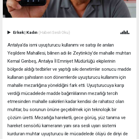
Erkek
|
Kadın
(Haberi Sesli Oku)
Antalya’da ismi uyuşturucu kullanımı ve satışı ile anılan
Yeşildere Mahallesi, bilinen adı ile Zeytinköy’de mahalle muhtarı
Kemal Genbeş, Antalya İl Emniyet Müdürlüğü ekiplerinin
bölgede aldığı tedbirler ve yaptığı sıkı denetimler sonucu madde
kullanan şahısların son dönemlerde uyuşturucu kullanımı için
mahalle mezarlığına yöneldiğini fark etti. Uyuşturucuya karşı
verdiği mücadelede madde bağımlılarının mezarlığı tercih
etmesinden mahalle sakinleri kadar kendisi de rahatsız olan
muhtar, bu sorunun önüne geçebilmek için teknolojik bir
çözüm üretti. Mezarlığa hareketli, gece görüş, yüz tanıma ve
hareket sensörlü kameranın yanı sıra sesli uyarı sistemi
kurduran muhtar uyuşturucu ile mücadelede ölüyü de diriyi de