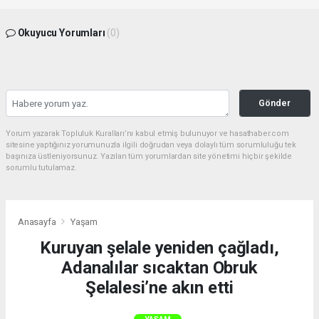
Okuyucu Yorumları
(0)
Gönder
Yorum yazarak Topluluk Kuralları’nı kabul etmiş bulunuyor ve hasathaber.com
sitesine yaptığınız yorumunuzla ilgili doğrudan veya dolaylı tüm sorumluluğu tek
başınıza üstleniyorsunuz. Yazılan tüm yorumlardan site yönetimi hiçbir şekilde
sorumlu tutulamaz.
Anasayfa
Yaşam
Kuruyan şelale yeniden çağladı,
Adanalılar sıcaktan Obruk
Şelalesi’ne akın etti