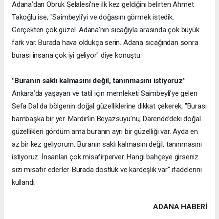
Adana’dan Obruk Şelalesi’ne ilk kez geldiğini belirten Ahmet
Takoğlu ise, "Saimbeyli’yi ve doğasını görmek istedik.
Gerçekten çok güzel. Adana’nın sıcağıyla arasında çok büyük
fark var. Burada hava oldukça serin. Adana sıcağından sonra
burası insana çok iyi geliyor" diye konuştu.
"Buranın saklı kalmasını değil, tanınmasını istiyoruz"
Ankara’da yaşayan ve tatil için memleketi Saimbeyli’ye gelen
Sefa Dal da bölgenin doğal güzelliklerine dikkat çekerek, "Burası
bambaşka bir yer. Mardin’in Beyazsuyu’nu, Darende’deki doğal
güzellikleri gördüm ama buranın ayrı bir güzelliği var. Ayda en
az bir kez geliyorum. Buranın saklı kalmasını değil, tanınmasını
istiyoruz. İnsanları çok misafirperver. Hangi bahçeye girseniz
sizi misafir ederler. Burada dostluk ve kardeşlik var" ifadelerini
kullandı.
ADANA HABERİ