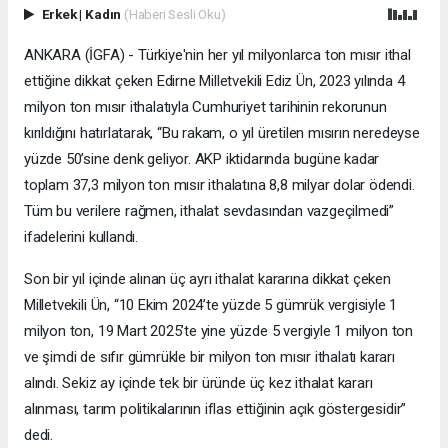
Erkek
|
Kadın
(Haberi Sesli Oku)
ANKARA (İGFA) - Türkiye'nin her yıl milyonlarca ton mısır ithal
ettiğine dikkat çeken Edirne Milletvekili Ediz Ün, 2023 yılında 4
milyon ton mısır ithalatıyla Cumhuriyet tarihinin rekorunun
kırıldığını hatırlatarak, “Bu rakam, o yıl üretilen mısırın neredeyse
yüzde 50’sine denk geliyor. AKP iktidarında bugüne kadar
toplam 37,3 milyon ton mısır ithalatına 8,8 milyar dolar ödendi.
Tüm bu verilere rağmen, ithalat sevdasından vazgeçilmedi”
ifadelerini kullandı.
Son bir yıl içinde alınan üç ayrı ithalat kararına dikkat çeken
Milletvekili Ün, “10 Ekim 2024’te yüzde 5 gümrük vergisiyle 1
milyon ton, 19 Mart 2025’te yine yüzde 5 vergiyle 1 milyon ton
ve şimdi de sıfır gümrükle bir milyon ton mısır ithalatı kararı
alındı. Sekiz ay içinde tek bir üründe üç kez ithalat kararı
alınması, tarım politikalarının iflas ettiğinin açık göstergesidir”
dedi.