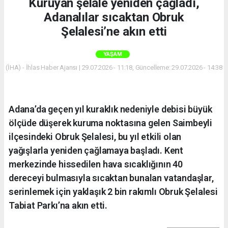
Kuruyan şelale yeniden çağladı,
Adanalılar sıcaktan Obruk
Şelalesi’ne akın etti
YAŞAM
(İHA) - İhlas Haber Ajansı | 29.07.2026 - 11:18, Güncelleme: 29.07.2026 - 14:38
Adana’da geçen yıl kuraklık nedeniyle debisi büyük
ölçüde düşerek kuruma noktasına gelen Saimbeyli
ilçesindeki Obruk Şelalesi, bu yıl etkili olan
yağışlarla yeniden çağlamaya başladı. Kent
merkezinde hissedilen hava sıcaklığının 40
dereceyi bulmasıyla sıcaktan bunalan vatandaşlar,
serinlemek için yaklaşık 2 bin rakımlı Obruk Şelalesi
Tabiat Parkı’na akın etti.