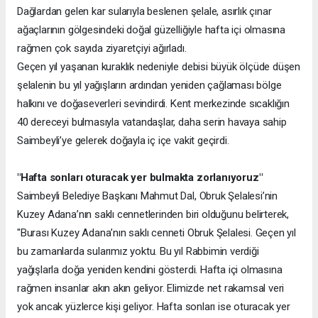
Dağlardan gelen kar sularıyla beslenen şelale, asırlık çınar
ağaçlarının gölgesindeki doğal güzelliğiyle hafta içi olmasına
rağmen çok sayıda ziyaretçiyi ağırladı.
Geçen yıl yaşanan kuraklık nedeniyle debisi büyük ölçüde düşen
şelalenin bu yıl yağışların ardından yeniden çağlaması bölge
halkını ve doğaseverleri sevindirdi. Kent merkezinde sıcaklığın
40 dereceyi bulmasıyla vatandaşlar, daha serin havaya sahip
Saimbeyli’ye gelerek doğayla iç içe vakit geçirdi.
"Hafta sonları oturacak yer bulmakta zorlanıyoruz"
Saimbeyli Belediye Başkanı Mahmut Dal, Obruk Şelalesi’nin
Kuzey Adana’nın saklı cennetlerinden biri olduğunu belirterek,
"Burası Kuzey Adana’nın saklı cenneti Obruk Şelalesi. Geçen yıl
bu zamanlarda sularımız yoktu. Bu yıl Rabbimin verdiği
yağışlarla doğa yeniden kendini gösterdi. Hafta içi olmasına
rağmen insanlar akın akın geliyor. Elimizde net rakamsal veri
yok ancak yüzlerce kişi geliyor. Hafta sonları ise oturacak yer