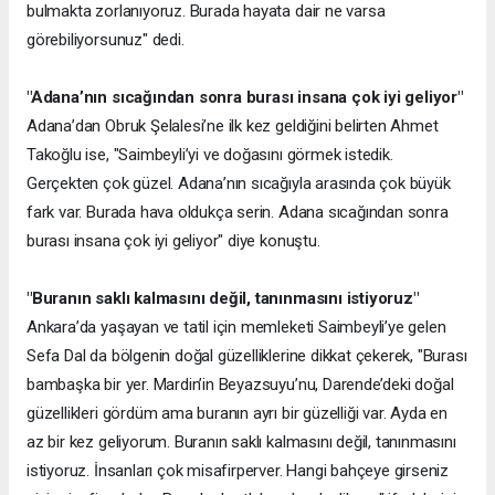
bulmakta zorlanıyoruz. Burada hayata dair ne varsa
görebiliyorsunuz" dedi.
"Adana’nın sıcağından sonra burası insana çok iyi geliyor"
Adana’dan Obruk Şelalesi’ne ilk kez geldiğini belirten Ahmet
Takoğlu ise, "Saimbeyli’yi ve doğasını görmek istedik.
Gerçekten çok güzel. Adana’nın sıcağıyla arasında çok büyük
fark var. Burada hava oldukça serin. Adana sıcağından sonra
burası insana çok iyi geliyor" diye konuştu.
"Buranın saklı kalmasını değil, tanınmasını istiyoruz"
Ankara’da yaşayan ve tatil için memleketi Saimbeyli’ye gelen
Sefa Dal da bölgenin doğal güzelliklerine dikkat çekerek, "Burası
bambaşka bir yer. Mardin’in Beyazsuyu’nu, Darende’deki doğal
güzellikleri gördüm ama buranın ayrı bir güzelliği var. Ayda en
az bir kez geliyorum. Buranın saklı kalmasını değil, tanınmasını
istiyoruz. İnsanları çok misafirperver. Hangi bahçeye girseniz