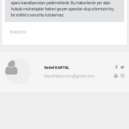
ajans kanallarından çekilmektedir. Bu haberlerde yer alan
hukuki muhataplar haberi geçen ajanslar olup sitemizin hiç
bir editörü sorumlu tutulamaz.
#akdeniz
Sedef KARTAL
hasathabercom@gmail.com
Okuyucu Yorumları
(0)
Gönder