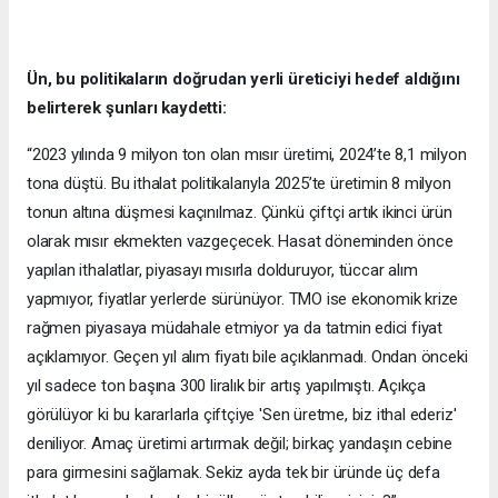
Ün, bu politikaların doğrudan yerli üreticiyi hedef aldığını
belirterek şunları kaydetti:
“2023 yılında 9 milyon ton olan mısır üretimi, 2024’te 8,1 milyon
tona düştü. Bu ithalat politikalarıyla 2025’te üretimin 8 milyon
tonun altına düşmesi kaçınılmaz. Çünkü çiftçi artık ikinci ürün
olarak mısır ekmekten vazgeçecek. Hasat döneminden önce
yapılan ithalatlar, piyasayı mısırla dolduruyor, tüccar alım
yapmıyor, fiyatlar yerlerde sürünüyor. TMO ise ekonomik krize
rağmen piyasaya müdahale etmiyor ya da tatmin edici fiyat
açıklamıyor. Geçen yıl alım fiyatı bile açıklanmadı. Ondan önceki
yıl sadece ton başına 300 liralık bir artış yapılmıştı. Açıkça
görülüyor ki bu kararlarla çiftçiye 'Sen üretme, biz ithal ederiz'
deniliyor. Amaç üretimi artırmak değil; birkaç yandaşın cebine
para girmesini sağlamak. Sekiz ayda tek bir üründe üç defa