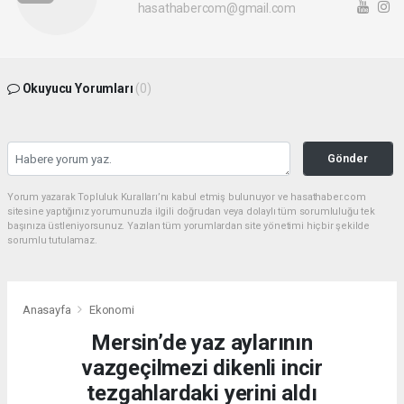
hasathabercom@gmail.com
Okuyucu Yorumları
(0)
Gönder
Yorum yazarak Topluluk Kuralları’nı kabul etmiş bulunuyor ve hasathaber.com
sitesine yaptığınız yorumunuzla ilgili doğrudan veya dolaylı tüm sorumluluğu tek
başınıza üstleniyorsunuz. Yazılan tüm yorumlardan site yönetimi hiçbir şekilde
sorumlu tutulamaz.
Anasayfa
Ekonomi
Mersin’de yaz aylarının
vazgeçilmezi dikenli incir
tezgahlardaki yerini aldı