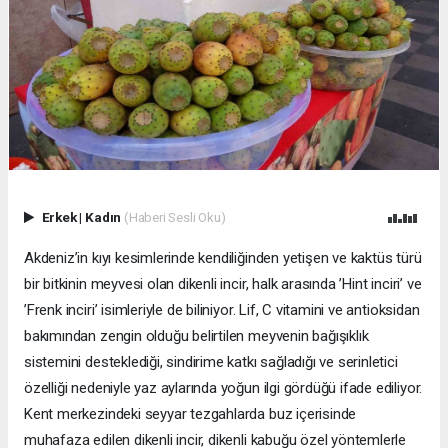
Erkek
|
Kadın
(Haberi Sesli Oku)
Akdeniz’in kıyı kesimlerinde kendiliğinden yetişen ve kaktüs türü
bir bitkinin meyvesi olan dikenli incir, halk arasında ’Hint inciri’ ve
’Frenk inciri’ isimleriyle de biliniyor. Lif, C vitamini ve antioksidan
bakımından zengin olduğu belirtilen meyvenin bağışıklık
sistemini desteklediği, sindirime katkı sağladığı ve serinletici
özelliği nedeniyle yaz aylarında yoğun ilgi gördüğü ifade ediliyor.
Kent merkezindeki seyyar tezgahlarda buz içerisinde
muhafaza edilen dikenli incir, dikenli kabuğu özel yöntemlerle