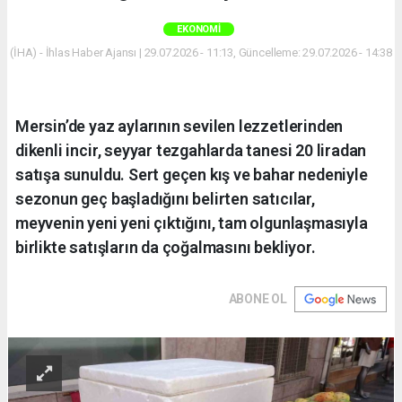
EKONOMI
(İHA) - İhlas Haber Ajansı | 29.07.2026 - 11:13, Güncelleme: 29.07.2026 - 14:38
Mersin’de yaz aylarının sevilen lezzetlerinden
dikenli incir, seyyar tezgahlarda tanesi 20 liradan
satışa sunuldu. Sert geçen kış ve bahar nedeniyle
sezonun geç başladığını belirten satıcılar,
meyvenin yeni yeni çıktığını, tam olgunlaşmasıyla
birlikte satışların da çoğalmasını bekliyor.
ABONE OL