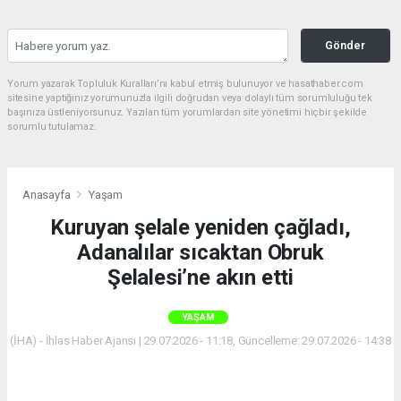
Gönder
Yorum yazarak Topluluk Kuralları’nı kabul etmiş bulunuyor ve hasathaber.com
sitesine yaptığınız yorumunuzla ilgili doğrudan veya dolaylı tüm sorumluluğu tek
başınıza üstleniyorsunuz. Yazılan tüm yorumlardan site yönetimi hiçbir şekilde
sorumlu tutulamaz.
Anasayfa
Yaşam
Kuruyan şelale yeniden çağladı,
Adanalılar sıcaktan Obruk
Şelalesi’ne akın etti
YAŞAM
(İHA) - İhlas Haber Ajansı | 29.07.2026 - 11:18, Güncelleme: 29.07.2026 - 14:38