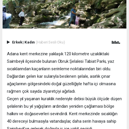
Erkek
|
Kadın
(Haberi Sesli Oku)
Adana kent merkezine yaklaşık 120 kilometre uzaklıktaki
Saimbeyli ilçesinde bulunan Obruk Şelalesi Tabiat Parkı, yaz
sıcaklarından kaçanların serinleme noktalarından biri oldu.
Dağlardan gelen kar sularıyla beslenen şelale, asırlık çınar
ağaçlarının gölgesindeki doğal güzelliğiyle hafta içi olmasına
rağmen çok sayıda ziyaretçiyi ağırladı.
Geçen yıl yaşanan kuraklık nedeniyle debisi büyük ölçüde düşen
şelalenin bu yıl yağışların ardından yeniden çağlaması bölge
halkını ve doğaseverleri sevindirdi. Kent merkezinde sıcaklığın
40 dereceyi bulmasıyla vatandaşlar, daha serin havaya sahip
Saimbeyli’ye gelerek doğayla iç içe vakit geçirdi.