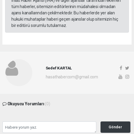
İhlas Haber Ajansı (İHA) ve diğer ajanslar tarafından eklenen
tüm haberler, sitemizin editörlerinin müdahalesi olmadan
ajans kanallarından çekilmektedir. Bu haberlerde yer alan
hukuki muhataplar haberi geçen ajanslar olup sitemizin hiç
bir editörü sorumlu tutulamaz.
Sedef KARTAL
hasathabercom@gmail.com
Okuyucu Yorumları
(0)
Gönder