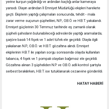
yerine kurşun yağdırdığı ve ardından kaçtığı anlar kameraya
yansıdı. Olayın ardından İl Emniyet Müdürlüğü ekipleri harekete
geçti. Ekiplerin yaptığı çalışmaları sonucunda, tehdit - mala
zarar verme suçunun şüphelileri; N.P., O.B.Ö. ve H.B.T. yakalandı.
Emniyet güçlerinin 30 Temmuz tarihinde eş zamanlı olarak
şüpheli şahısların bulunabileceği adreslerde yaptığı aramalarda;
şarjöre basılı 14 fişek ve 1 adet tüfek ele geçirildi. Olayla ilgili
yakalanan N.P., O.B.Ö. ve H.B.T. gözaltına alındı. Emniyet
ekiplerinin H.B.T ile yapılan sorgu sonrasında olayda kullanılan
tabanca, 4 fişek ve 1 pompalı olaydan bağımsız ele geçirildi.
Gözaltına alınan 3 şüpheliden N.P. ve O.B.Ö. adli kontrol şartıyla
serbest bırakılırken, H.B.T. ise tutuklanarak cezaevine gönderildi.
HATAY HABERİ