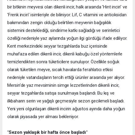
bir bitkinin meyvesi olan dikenli incir, halk arasında ’Hint inciri’ ve
’Frenk inciri’ isimleriyle de biliniyor. Lif, C vitamini ve antioksidan
bakımından zengin olduğu belirtilen meyvenin bağışıklık
sistemini desteklediği, sindirime katkı sağladığı ve serinletici
özelliği nedeniyle yaz aylarında yoğun ilgi gördüğü ifade ediliyor.
Kent merkezindeki seyyar tezgahlarda buz içerisinde
muhafaza edilen dikenli incir, dikenli kabuğu özel yöntemlerle
temizlendikten sonra tüketicilere sunuluyor. Özellikle soğuk
olarak tüketilen meyve, sıcak havalarda ferahlatıcı etkisi
nedeniyle vatandaşların tercih ettiği ürünler arasında yer alıyor.
Mersin’de yaz mevsiminin simge lezzetlerinden dikenli incir,
seyyar tezgahlarda satışa sunulmaya başlandı. Bu kış ve
ilkbaharın serin ve yağışlı geçmesiyle sezon gecikmeli başladı.
Yeni yeni olgunlaşan dikenli incirin ağustos ayında daha yoğun
olarak piyasada yer alması bekleniyor.
"Sezon yaklaşık bir hafta önce başladı"