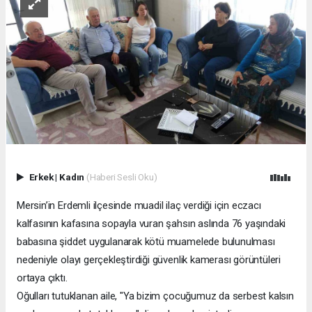
Erkek
|
Kadın
(Haberi Sesli Oku)
Mersin’in Erdemli ilçesinde muadil ilaç verdiği için eczacı
kalfasının kafasına sopayla vuran şahsın aslında 76 yaşındaki
babasına şiddet uygulanarak kötü muamelede bulunulması
nedeniyle olayı gerçekleştirdiği güvenlik kamerası görüntüleri
ortaya çıktı.
Oğulları tutuklanan aile, "Ya bizim çocuğumuz da serbest kalsın