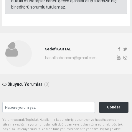
hukuki muhataplar haberi geçen ajanslar olup sitemizin hiç
bir editörü sorumlu tutulamaz.
Sedef KARTAL
hasathabercom@gmail.com
Okuyucu Yorumları
(0)
Gönder
Yorum yazarak Topluluk Kuralları’nı kabul etmiş bulunuyor ve hasathaber.com
sitesine yaptığınız yorumunuzla ilgili doğrudan veya dolaylı tüm sorumluluğu tek
başınıza üstleniyorsunuz. Yazılan tüm yorumlardan site yönetimi hiçbir şekilde