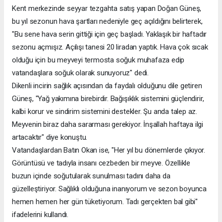
Kent merkezinde seyyar tezgahta satış yapan Doğan Güneş,
bu yıl sezonun hava şartları nedeniyle geç açıldığını belirterek,
"Bu sene hava serin gittiği için geç başladı. Yaklaşık bir haftadır
sezonu açmışız. Açılışı tanesi 20 liradan yaptık. Hava çok sıcak
olduğu için bu meyveyi termosta soğuk muhafaza edip
vatandaşlara soğuk olarak sunuyoruz" dedi.
Dikenli incirin sağlık açısından da faydalı olduğunu dile getiren
Güneş, "Yağ yakımına birebirdir. Bağışıklık sistemini güçlendirir,
kalbi korur ve sindirim sistemini destekler. Şu anda talep az.
Meyvenin biraz daha sararması gerekiyor. İnşallah haftaya ilgi
artacaktır" diye konuştu.
Vatandaşlardan Batın Okan ise, "Her yıl bu dönemlerde çıkıyor.
Görüntüsü ve tadıyla insanı cezbeden bir meyve. Özellikle
buzun içinde soğutularak sunulması tadını daha da
güzelleştiriyor. Sağlıklı olduğuna inanıyorum ve sezon boyunca
hemen hemen her gün tüketiyorum. Tadı gerçekten bal gibi"
ifadelerini kullandı.