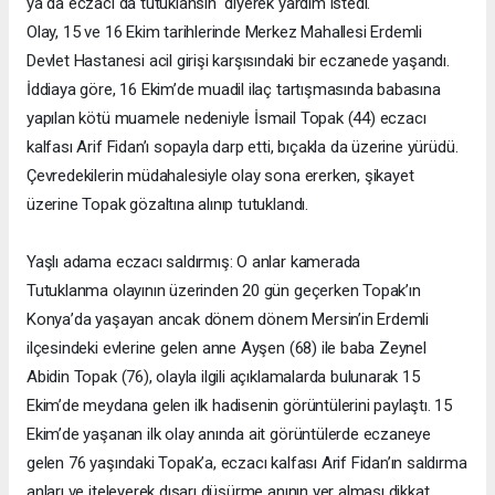
ya da eczacı da tutuklansın" diyerek yardım istedi.
Olay, 15 ve 16 Ekim tarihlerinde Merkez Mahallesi Erdemli
Devlet Hastanesi acil girişi karşısındaki bir eczanede yaşandı.
İddiaya göre, 16 Ekim’de muadil ilaç tartışmasında babasına
yapılan kötü muamele nedeniyle İsmail Topak (44) eczacı
kalfası Arif Fidan’ı sopayla darp etti, bıçakla da üzerine yürüdü.
Çevredekilerin müdahalesiyle olay sona ererken, şikayet
üzerine Topak gözaltına alınıp tutuklandı.
Yaşlı adama eczacı saldırmış: O anlar kamerada
Tutuklanma olayının üzerinden 20 gün geçerken Topak’ın
Konya’da yaşayan ancak dönem dönem Mersin’in Erdemli
ilçesindeki evlerine gelen anne Ayşen (68) ile baba Zeynel
Abidin Topak (76), olayla ilgili açıklamalarda bulunarak 15
Ekim’de meydana gelen ilk hadisenin görüntülerini paylaştı. 15
Ekim’de yaşanan ilk olay anında ait görüntülerde eczaneye
gelen 76 yaşındaki Topak’a, eczacı kalfası Arif Fidan’ın saldırma
anları ve iteleyerek dışarı düşürme anının yer alması dikkat