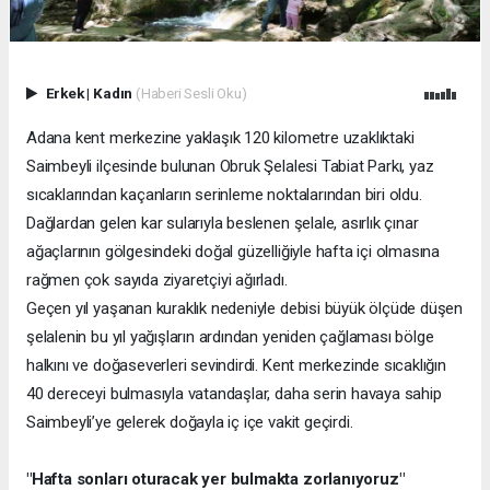
Erkek
|
Kadın
(Haberi Sesli Oku)
Adana kent merkezine yaklaşık 120 kilometre uzaklıktaki
Saimbeyli ilçesinde bulunan Obruk Şelalesi Tabiat Parkı, yaz
sıcaklarından kaçanların serinleme noktalarından biri oldu.
Dağlardan gelen kar sularıyla beslenen şelale, asırlık çınar
ağaçlarının gölgesindeki doğal güzelliğiyle hafta içi olmasına
rağmen çok sayıda ziyaretçiyi ağırladı.
Geçen yıl yaşanan kuraklık nedeniyle debisi büyük ölçüde düşen
şelalenin bu yıl yağışların ardından yeniden çağlaması bölge
halkını ve doğaseverleri sevindirdi. Kent merkezinde sıcaklığın
40 dereceyi bulmasıyla vatandaşlar, daha serin havaya sahip
Saimbeyli’ye gelerek doğayla iç içe vakit geçirdi.
"Hafta sonları oturacak yer bulmakta zorlanıyoruz"