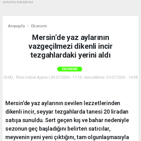
sorumlu tutulamaz.
Anasayfa
Ekonomi
Mersin’de yaz aylarının
vazgeçilmezi dikenli incir
tezgahlardaki yerini aldı
EKONOMI
(İHA) - İhlas Haber Ajansı | 29.07.2026 - 11:13, Güncelleme: 29.07.2026 - 14:38
Mersin’de yaz aylarının sevilen lezzetlerinden
dikenli incir, seyyar tezgahlarda tanesi 20 liradan
satışa sunuldu. Sert geçen kış ve bahar nedeniyle
sezonun geç başladığını belirten satıcılar,
meyvenin yeni yeni çıktığını, tam olgunlaşmasıyla