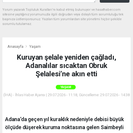
Yorum yazarak Topluluk Kuralları’nı kabul etmiş bulunuyor ve hasathaber.com
sitesine yaptığınız yorumunuzla ilgili doğrudan veya dolaylı tüm sorumluluğu tek
başınıza üstleniyorsunuz. Yazılan tüm yorumlardan site yönetimi hiçbir şekilde
sorumlu tutulamaz.
Anasayfa
Yaşam
Kuruyan şelale yeniden çağladı,
Adanalılar sıcaktan Obruk
Şelalesi’ne akın etti
YAŞAM
(İHA) - İhlas Haber Ajansı | 29.07.2026 - 11:18, Güncelleme: 29.07.2026 - 14:38
Adana’da geçen yıl kuraklık nedeniyle debisi büyük
ölçüde düşerek kuruma noktasına gelen Saimbeyli