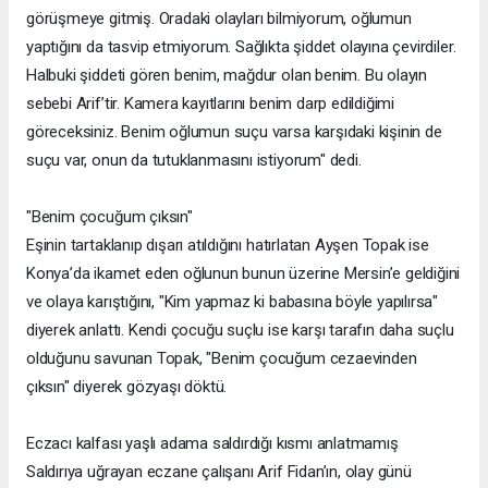
görüşmeye gitmiş. Oradaki olayları bilmiyorum, oğlumun
yaptığını da tasvip etmiyorum. Sağlıkta şiddet olayına çevirdiler.
Halbuki şiddeti gören benim, mağdur olan benim. Bu olayın
sebebi Arif’tir. Kamera kayıtlarını benim darp edildiğimi
göreceksiniz. Benim oğlumun suçu varsa karşıdaki kişinin de
suçu var, onun da tutuklanmasını istiyorum" dedi.
"Benim çocuğum çıksın"
Eşinin tartaklanıp dışarı atıldığını hatırlatan Ayşen Topak ise
Konya’da ikamet eden oğlunun bunun üzerine Mersin’e geldiğini
ve olaya karıştığını, "Kim yapmaz ki babasına böyle yapılırsa"
diyerek anlattı. Kendi çocuğu suçlu ise karşı tarafın daha suçlu
olduğunu savunan Topak, "Benim çocuğum cezaevinden
çıksın" diyerek gözyaşı döktü.
Eczacı kalfası yaşlı adama saldırdığı kısmı anlatmamış
Saldırıya uğrayan eczane çalışanı Arif Fidan’ın, olay günü