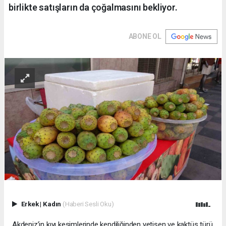
birlikte satışların da çoğalmasını bekliyor.
ABONE OL
Erkek
|
Kadın
(Haberi Sesli Oku)
Akdeniz’in kıyı kesimlerinde kendiliğinden yetişen ve kaktüs türü