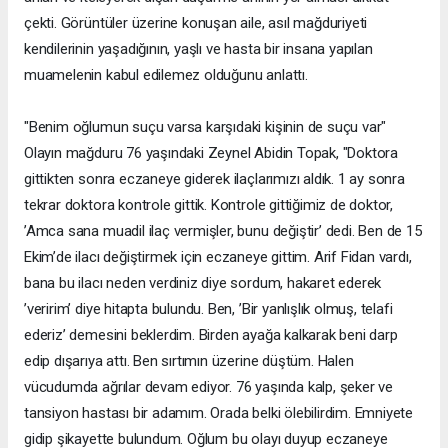
çekti. Görüntüler üzerine konuşan aile, asıl mağduriyeti
kendilerinin yaşadığının, yaşlı ve hasta bir insana yapılan
muamelenin kabul edilemez olduğunu anlattı.
"Benim oğlumun suçu varsa karşıdaki kişinin de suçu var"
Olayın mağduru 76 yaşındaki Zeynel Abidin Topak, "Doktora
gittikten sonra eczaneye giderek ilaçlarımızı aldık. 1 ay sonra
tekrar doktora kontrole gittik. Kontrole gittiğimiz de doktor,
’Amca sana muadil ilaç vermişler, bunu değiştir’ dedi. Ben de 15
Ekim’de ilacı değiştirmek için eczaneye gittim. Arif Fidan vardı,
bana bu ilacı neden verdiniz diye sordum, hakaret ederek
’veririm’ diye hitapta bulundu. Ben, ’Bir yanlışlık olmuş, telafi
ederiz’ demesini beklerdim. Birden ayağa kalkarak beni darp
edip dışarıya attı. Ben sırtımın üzerine düştüm. Halen
vücudumda ağrılar devam ediyor. 76 yaşında kalp, şeker ve
tansiyon hastası bir adamım. Orada belki ölebilirdim. Emniyete
gidip şikayette bulundum. Oğlum bu olayı duyup eczaneye