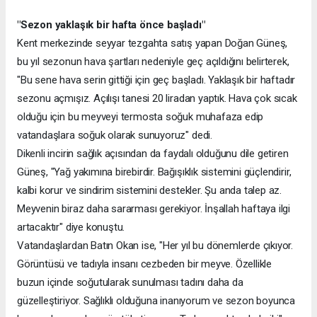
"Sezon yaklaşık bir hafta önce başladı"
Kent merkezinde seyyar tezgahta satış yapan Doğan Güneş,
bu yıl sezonun hava şartları nedeniyle geç açıldığını belirterek,
"Bu sene hava serin gittiği için geç başladı. Yaklaşık bir haftadır
sezonu açmışız. Açılışı tanesi 20 liradan yaptık. Hava çok sıcak
olduğu için bu meyveyi termosta soğuk muhafaza edip
vatandaşlara soğuk olarak sunuyoruz" dedi.
Dikenli incirin sağlık açısından da faydalı olduğunu dile getiren
Güneş, "Yağ yakımına birebirdir. Bağışıklık sistemini güçlendirir,
kalbi korur ve sindirim sistemini destekler. Şu anda talep az.
Meyvenin biraz daha sararması gerekiyor. İnşallah haftaya ilgi
artacaktır" diye konuştu.
Vatandaşlardan Batın Okan ise, "Her yıl bu dönemlerde çıkıyor.
Görüntüsü ve tadıyla insanı cezbeden bir meyve. Özellikle
buzun içinde soğutularak sunulması tadını daha da
güzelleştiriyor. Sağlıklı olduğuna inanıyorum ve sezon boyunca