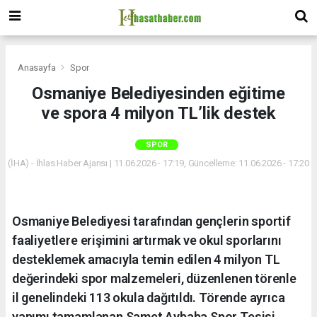
Anasayfa
Spor
Osmaniye Belediyesinden eğitime
ve spora 4 milyon TL’lik destek
SPOR
(İHA) - İhlas Haber Ajansı | 11.06.2026 - 17:19, Güncelleme: 11.06.2026 - 17:20
Osmaniye Belediyesi tarafından gençlerin sportif
faaliyetlere erişimini artırmak ve okul sporlarını
desteklemek amacıyla temin edilen 4 milyon TL
değerindeki spor malzemeleri, düzenlenen törenle
il genelindeki 113 okula dağıtıldı. Törende ayrıca
yapımı tamamlanan Samet Aybaba Spor Tesisi