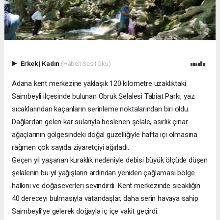
Erkek
|
Kadın
(Haberi Sesli Oku)
Adana kent merkezine yaklaşık 120 kilometre uzaklıktaki
Saimbeyli ilçesinde bulunan Obruk Şelalesi Tabiat Parkı, yaz
sıcaklarından kaçanların serinleme noktalarından biri oldu.
Dağlardan gelen kar sularıyla beslenen şelale, asırlık çınar
ağaçlarının gölgesindeki doğal güzelliğiyle hafta içi olmasına
rağmen çok sayıda ziyaretçiyi ağırladı.
Geçen yıl yaşanan kuraklık nedeniyle debisi büyük ölçüde düşen
şelalenin bu yıl yağışların ardından yeniden çağlaması bölge
halkını ve doğaseverleri sevindirdi. Kent merkezinde sıcaklığın
40 dereceyi bulmasıyla vatandaşlar, daha serin havaya sahip
Saimbeyli’ye gelerek doğayla iç içe vakit geçirdi.