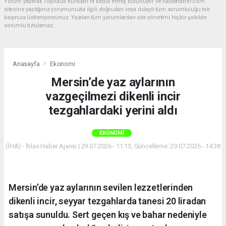
Yorum yazarak Topluluk Kuralları’nı kabul etmiş bulunuyor ve hasathaber.com
sitesine yaptığınız yorumunuzla ilgili doğrudan veya dolaylı tüm sorumluluğu tek
başınıza üstleniyorsunuz. Yazılan tüm yorumlardan site yönetimi hiçbir şekilde
sorumlu tutulamaz.
Anasayfa
Ekonomi
Mersin’de yaz aylarının
vazgeçilmezi dikenli incir
tezgahlardaki yerini aldı
EKONOMI
(İHA) - İhlas Haber Ajansı | 29.07.2026 - 11:13, Güncelleme: 29.07.2026 - 14:38
Mersin’de yaz aylarının sevilen lezzetlerinden
dikenli incir, seyyar tezgahlarda tanesi 20 liradan
satışa sunuldu. Sert geçen kış ve bahar nedeniyle