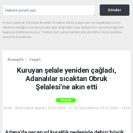
Gönder
Yorum yazarak Topluluk Kuralları’nı kabul etmiş bulunuyor ve hasathaber.com
sitesine yaptığınız yorumunuzla ilgili doğrudan veya dolaylı tüm sorumluluğu tek
başınıza üstleniyorsunuz. Yazılan tüm yorumlardan site yönetimi hiçbir şekilde
sorumlu tutulamaz.
Anasayfa
Yaşam
Kuruyan şelale yeniden çağladı,
Adanalılar sıcaktan Obruk
Şelalesi’ne akın etti
YAŞAM
(İHA) - İhlas Haber Ajansı | 29.07.2026 - 11:18, Güncelleme: 29.07.2026 - 14:38
Adana’da geçen yıl kuraklık nedeniyle debisi büyük