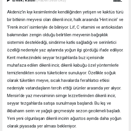
Erkek
|
Kadın
(Haberi Sesli Oku)
Akdeniz’in kıyı kesimlerinde kendiliğinden yetişen ve kaktüs türü
bir bitkinin meyvesi olan dikenli incir, halk arasında ’Hint inciri’ ve
’Frenk inciri’ isimleriyle de biliniyor. Lif, C vitamini ve antioksidan
bakımından zengin olduğu belirtilen meyvenin bağışıklık
sistemini desteklediği, sindirime katkı sağladığı ve serinletici
özelliği nedeniyle yaz aylarında yoğun ilgi gördüğü ifade ediliyor.
Kent merkezindeki seyyar tezgahlarda buz içerisinde
muhafaza edilen dikenli incir, dikenli kabuğu özel yöntemlerle
temizlendikten sonra tüketicilere sunuluyor. Özellikle soğuk
olarak tüketilen meyve, sıcak havalarda ferahlatıcı etkisi
nedeniyle vatandaşların tercih ettiği ürünler arasında yer alıyor.
Mersin’de yaz mevsiminin simge lezzetlerinden dikenli incir,
seyyar tezgahlarda satışa sunulmaya başlandı. Bu kış ve
ilkbaharın serin ve yağışlı geçmesiyle sezon gecikmeli başladı.
Yeni yeni olgunlaşan dikenli incirin ağustos ayında daha yoğun
olarak piyasada yer alması bekleniyor.