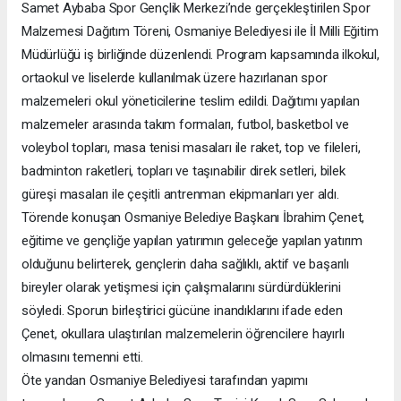
Samet Aybaba Spor Gençlik Merkezi’nde gerçekleştirilen Spor
Malzemesi Dağıtım Töreni, Osmaniye Belediyesi ile İl Milli Eğitim
Müdürlüğü iş birliğinde düzenlendi. Program kapsamında ilkokul,
ortaokul ve liselerde kullanılmak üzere hazırlanan spor
malzemeleri okul yöneticilerine teslim edildi. Dağıtımı yapılan
malzemeler arasında takım formaları, futbol, basketbol ve
voleybol topları, masa tenisi masaları ile raket, top ve fileleri,
badminton raketleri, topları ve taşınabilir direk setleri, bilek
güreşi masaları ile çeşitli antrenman ekipmanları yer aldı.
Törende konuşan Osmaniye Belediye Başkanı İbrahim Çenet,
eğitime ve gençliğe yapılan yatırımın geleceğe yapılan yatırım
olduğunu belirterek, gençlerin daha sağlıklı, aktif ve başarılı
bireyler olarak yetişmesi için çalışmalarını sürdürdüklerini
söyledi. Sporun birleştirici gücüne inandıklarını ifade eden
Çenet, okullara ulaştırılan malzemelerin öğrencilere hayırlı
olmasını temenni etti.
Öte yandan Osmaniye Belediyesi tarafından yapımı