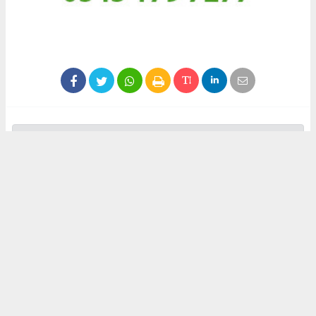
İhlas Haber Ajansı (İHA) ve diğer ajanslar tarafından eklenen
tüm haberler, sitemizin editörlerinin müdahalesi olmadan
ajans kanallarından çekilmektedir. Bu haberlerde yer alan
hukuki muhataplar haberi geçen ajanslar olup sitemizin hiç
bir editörü sorumlu tutulamaz.
#akdeniz