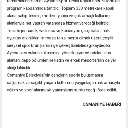
tamamlanan Samet Aybaba Spor Tesisi Kapalı Spor Salonu da
program kapsamında tanıtıldı. Toplam 330 metrekare kapalı
alana sahip tesisin, modern yapısı ve çok amaçlı kullanım
alanlarıyla her yaştan vatandaşa hizmet vereceği belirtildi.
Tesiste jimnastik, wellness ve kondisyon çalışmaları, halk
oyunları etkinlikleri ile masa tenisi başta olmak üzere çeşitli
bireysel spor branşlarının gerçekleştirilebileceği kaydedildi.
Ayrıca sporcuların kullanımına yönelik giyinme odaları, duş
alanları, depo bölümleri ile kadın ve erkek mescitlerinin de yer
aldığı bildirildi.
Osmaniye Belediyesi’nin gençlerin sporla buluşmasını
sağlamak ve sağlıklı yaşam kültürünü yaygınlaştırmak amacıyla
eğitim ve spor alanındaki yatırımlarını sürdüreceği ifade edildi.
OSMANIYE HABERİ