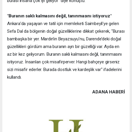
burası insana çok iyi geliyor" diye konuştu.
"Buranın saklı kalmasını değil, tanınmasını istiyoruz"
Ankara’da yaşayan ve tatil için memleketi Saimbeyli’ye gelen
Sefa Dal da bölgenin doğal güzelliklerine dikkat çekerek, "Burası
bambaşka bir yer. Mardin’in Beyazsuyu’nu, Darende’deki doğal
güzellikleri gördüm ama buranın ayrı bir güzelliği var. Ayda en
az bir kez geliyorum. Buranın saklı kalmasını değil, tanınmasını
istiyoruz. İnsanları çok misafirperver. Hangi bahçeye girseniz
sizi misafir ederler. Burada dostluk ve kardeşlik var" ifadelerini
kullandı.
ADANA HABERİ