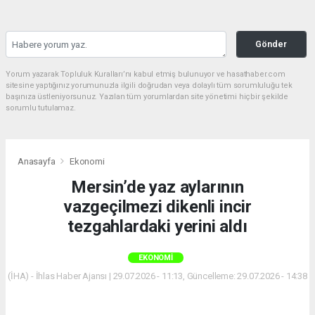
Gönder
Yorum yazarak Topluluk Kuralları’nı kabul etmiş bulunuyor ve hasathaber.com
sitesine yaptığınız yorumunuzla ilgili doğrudan veya dolaylı tüm sorumluluğu tek
başınıza üstleniyorsunuz. Yazılan tüm yorumlardan site yönetimi hiçbir şekilde
sorumlu tutulamaz.
Anasayfa
Ekonomi
Mersin’de yaz aylarının
vazgeçilmezi dikenli incir
tezgahlardaki yerini aldı
EKONOMI
(İHA) - İhlas Haber Ajansı | 29.07.2026 - 11:13, Güncelleme: 29.07.2026 - 14:38