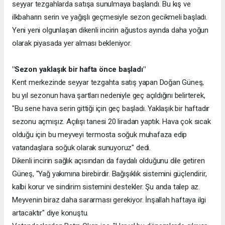
seyyar tezgahlarda satışa sunulmaya başlandı. Bu kış ve
ilkbaharın serin ve yağışlı geçmesiyle sezon gecikmeli başladı.
Yeni yeni olgunlaşan dikenli incirin ağustos ayında daha yoğun
olarak piyasada yer alması bekleniyor.
"Sezon yaklaşık bir hafta önce başladı"
Kent merkezinde seyyar tezgahta satış yapan Doğan Güneş,
bu yıl sezonun hava şartları nedeniyle geç açıldığını belirterek,
"Bu sene hava serin gittiği için geç başladı. Yaklaşık bir haftadır
sezonu açmışız. Açılışı tanesi 20 liradan yaptık. Hava çok sıcak
olduğu için bu meyveyi termosta soğuk muhafaza edip
vatandaşlara soğuk olarak sunuyoruz" dedi.
Dikenli incirin sağlık açısından da faydalı olduğunu dile getiren
Güneş, "Yağ yakımına birebirdir. Bağışıklık sistemini güçlendirir,
kalbi korur ve sindirim sistemini destekler. Şu anda talep az.
Meyvenin biraz daha sararması gerekiyor. İnşallah haftaya ilgi
artacaktır" diye konuştu.