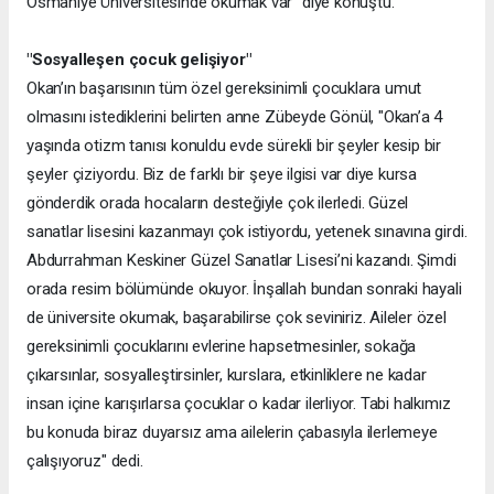
Osmaniye Üniversitesinde okumak var" diye konuştu.
"Sosyalleşen çocuk gelişiyor"
Okan’ın başarısının tüm özel gereksinimli çocuklara umut
olmasını istediklerini belirten anne Zübeyde Gönül, "Okan’a 4
yaşında otizm tanısı konuldu evde sürekli bir şeyler kesip bir
şeyler çiziyordu. Biz de farklı bir şeye ilgisi var diye kursa
gönderdik orada hocaların desteğiyle çok ilerledi. Güzel
sanatlar lisesini kazanmayı çok istiyordu, yetenek sınavına girdi.
Abdurrahman Keskiner Güzel Sanatlar Lisesi’ni kazandı. Şimdi
orada resim bölümünde okuyor. İnşallah bundan sonraki hayali
de üniversite okumak, başarabilirse çok seviniriz. Aileler özel
gereksinimli çocuklarını evlerine hapsetmesinler, sokağa
çıkarsınlar, sosyalleştirsinler, kurslara, etkinliklere ne kadar
insan içine karışırlarsa çocuklar o kadar ilerliyor. Tabi halkımız
bu konuda biraz duyarsız ama ailelerin çabasıyla ilerlemeye
çalışıyoruz" dedi.