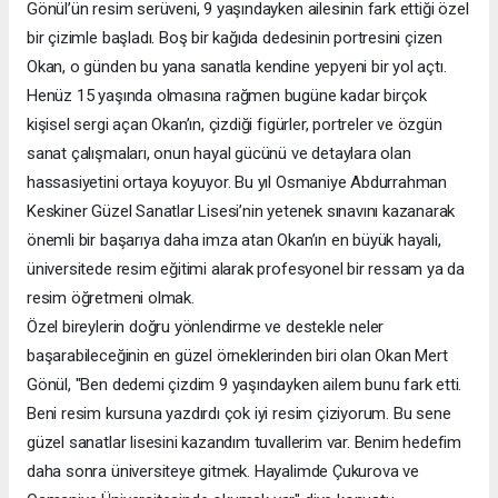
Gönül’ün resim serüveni, 9 yaşındayken ailesinin fark ettiği özel
bir çizimle başladı. Boş bir kağıda dedesinin portresini çizen
Okan, o günden bu yana sanatla kendine yepyeni bir yol açtı.
Henüz 15 yaşında olmasına rağmen bugüne kadar birçok
kişisel sergi açan Okan’ın, çizdiği figürler, portreler ve özgün
sanat çalışmaları, onun hayal gücünü ve detaylara olan
hassasiyetini ortaya koyuyor. Bu yıl Osmaniye Abdurrahman
Keskiner Güzel Sanatlar Lisesi’nin yetenek sınavını kazanarak
önemli bir başarıya daha imza atan Okan’ın en büyük hayali,
üniversitede resim eğitimi alarak profesyonel bir ressam ya da
resim öğretmeni olmak.
Özel bireylerin doğru yönlendirme ve destekle neler
başarabileceğinin en güzel örneklerinden biri olan Okan Mert
Gönül, "Ben dedemi çizdim 9 yaşındayken ailem bunu fark etti.
Beni resim kursuna yazdırdı çok iyi resim çiziyorum. Bu sene
güzel sanatlar lisesini kazandım tuvallerim var. Benim hedefim
daha sonra üniversiteye gitmek. Hayalimde Çukurova ve