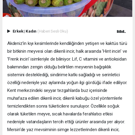
Erkek
|
Kadın
(Haberi Sesli Oku)
Akdeniz’in kıyı kesimlerinde kendiliğinden yetişen ve kaktüs türü
bir bitkinin meyvesi olan dikenli incir, halk arasında ’Hint inciri’ ve
’Frenk inciri’ isimleriyle de biliniyor. Lif, C vitamini ve antioksidan
bakımından zengin olduğu belirtilen meyvenin bağışıklık
sistemini desteklediği, sindirime katkı sağladığı ve serinletici
özelliği nedeniyle yaz aylarında yoğun ilgi gördüğü ifade ediliyor.
Kent merkezindeki seyyar tezgahlarda buz içerisinde
muhafaza edilen dikenli incir, dikenli kabuğu özel yöntemlerle
temizlendikten sonra tüketicilere sunuluyor. Özellikle soğuk
olarak tüketilen meyve, sıcak havalarda ferahlatıcı etkisi
nedeniyle vatandaşların tercih ettiği ürünler arasında yer alıyor.
Mersin’de yaz mevsiminin simge lezzetlerinden dikenli incir,