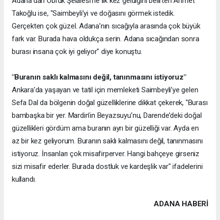
Adana’dan Obruk Şelalesi’ne ilk kez geldiğini belirten Ahmet
Takoğlu ise, "Saimbeyli’yi ve doğasını görmek istedik.
Gerçekten çok güzel. Adana’nın sıcağıyla arasında çok büyük
fark var. Burada hava oldukça serin. Adana sıcağından sonra
burası insana çok iyi geliyor" diye konuştu.
"Buranın saklı kalmasını değil, tanınmasını istiyoruz"
Ankara’da yaşayan ve tatil için memleketi Saimbeyli’ye gelen
Sefa Dal da bölgenin doğal güzelliklerine dikkat çekerek, "Burası
bambaşka bir yer. Mardin’in Beyazsuyu’nu, Darende’deki doğal
güzellikleri gördüm ama buranın ayrı bir güzelliği var. Ayda en
az bir kez geliyorum. Buranın saklı kalmasını değil, tanınmasını
istiyoruz. İnsanları çok misafirperver. Hangi bahçeye girseniz
sizi misafir ederler. Burada dostluk ve kardeşlik var" ifadelerini
kullandı.
ADANA HABERİ