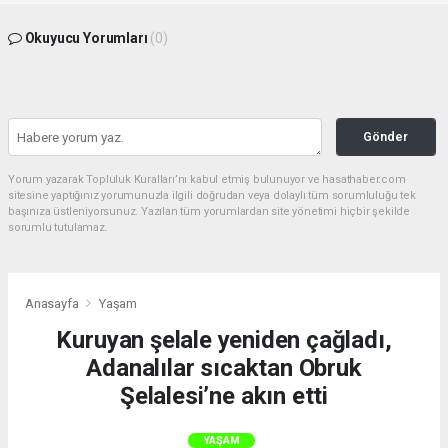
Okuyucu Yorumları
(0)
Gönder
Yorum yazarak Topluluk Kuralları’nı kabul etmiş bulunuyor ve hasathaber.com
sitesine yaptığınız yorumunuzla ilgili doğrudan veya dolaylı tüm sorumluluğu tek
başınıza üstleniyorsunuz. Yazılan tüm yorumlardan site yönetimi hiçbir şekilde
sorumlu tutulamaz.
Anasayfa
Yaşam
Kuruyan şelale yeniden çağladı,
Adanalılar sıcaktan Obruk
Şelalesi’ne akın etti
YAŞAM