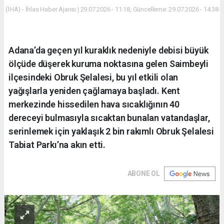
(İHA) - İhlas Haber Ajansı | 29.07.2026 - 11:18, Güncelleme: 29.07.2026 - 14:38
Adana’da geçen yıl kuraklık nedeniyle debisi büyük
ölçüde düşerek kuruma noktasına gelen Saimbeyli
ilçesindeki Obruk Şelalesi, bu yıl etkili olan
yağışlarla yeniden çağlamaya başladı. Kent
merkezinde hissedilen hava sıcaklığının 40
dereceyi bulmasıyla sıcaktan bunalan vatandaşlar,
serinlemek için yaklaşık 2 bin rakımlı Obruk Şelalesi
Tabiat Parkı’na akın etti.
ABONE OL