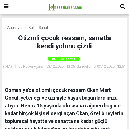
Anasayfa
Kültür-Sanat
Otizmli çocuk ressam, sanatla
kendi yolunu çizdi
KÜLTÜR-SANAT
(İHA) - İhlas Haber Ajansı | 03.12.2025 - 12:05, Güncelleme: 03.12.2025 - 12:51
Osmaniye’de otizmli çocuk ressam Okan Mert
Gönül, yeteneği ve azmiyle büyük başarılara imza
atıyor. Henüz 15 yaşında olmasına rağmen bugüne
kadar birçok kişisel sergi açan Okan, özel bireylerin
toplumsal hayatta ve sanatta ne kadar güçlü
şekilde yer alabileceğini bir kez daha gösterdi.