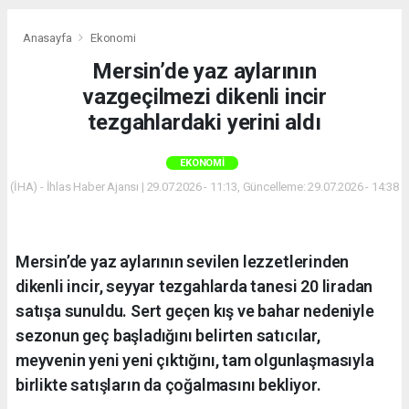
Anasayfa
Ekonomi
Mersin’de yaz aylarının
vazgeçilmezi dikenli incir
tezgahlardaki yerini aldı
EKONOMI
(İHA) - İhlas Haber Ajansı | 29.07.2026 - 11:13, Güncelleme: 29.07.2026 - 14:38
Mersin’de yaz aylarının sevilen lezzetlerinden
dikenli incir, seyyar tezgahlarda tanesi 20 liradan
satışa sunuldu. Sert geçen kış ve bahar nedeniyle
sezonun geç başladığını belirten satıcılar,
meyvenin yeni yeni çıktığını, tam olgunlaşmasıyla
birlikte satışların da çoğalmasını bekliyor.