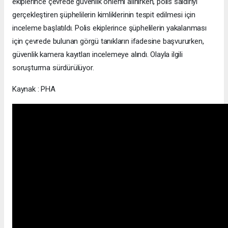
ekiplerince çevrede güvenlik önlemi alınırken, polis saldırıyı
gerçekleştiren şüphelilerin kimliklerinin tespit edilmesi için
inceleme başlatıldı. Polis ekiplerince şüphelilerin yakalanması
için çevrede bulunan görgü tanıkların ifadesine başvururken,
güvenlik kamera kayıtları incelemeye alındı. Olayla ilgili
soruşturma sürdürülüyor.
Kaynak : PHA