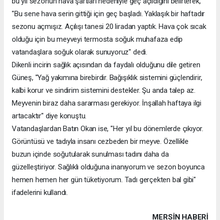
bu yıl sezonun hava şartları nedeniyle geç açıldığını belirterek,
"Bu sene hava serin gittiği için geç başladı. Yaklaşık bir haftadır
sezonu açmışız. Açılışı tanesi 20 liradan yaptık. Hava çok sıcak
olduğu için bu meyveyi termosta soğuk muhafaza edip
vatandaşlara soğuk olarak sunuyoruz" dedi.
Dikenli incirin sağlık açısından da faydalı olduğunu dile getiren
Güneş, "Yağ yakımına birebirdir. Bağışıklık sistemini güçlendirir,
kalbi korur ve sindirim sistemini destekler. Şu anda talep az.
Meyvenin biraz daha sararması gerekiyor. İnşallah haftaya ilgi
artacaktır" diye konuştu.
Vatandaşlardan Batın Okan ise, "Her yıl bu dönemlerde çıkıyor.
Görüntüsü ve tadıyla insanı cezbeden bir meyve. Özellikle
buzun içinde soğutularak sunulması tadını daha da
güzelleştiriyor. Sağlıklı olduğuna inanıyorum ve sezon boyunca
hemen hemen her gün tüketiyorum. Tadı gerçekten bal gibi"
ifadelerini kullandı.
MERSIN HABERİ