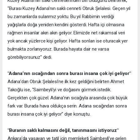
Kuzey Adana’nın saklı cennetlerinden biri olduğunu belirterek,
"Burası Kuzey Adana’nın saklı cenneti Obruk Şelalesi. Geçen yıl
bu zamanlarda sularımız yoktu. Bu yıl Rabbimin verdiği
yağışlarla doğa yeniden kendini gösterdi. Hafta içi olmasına
rağmen insanlar akın akın geliyor. Elimizde net rakamsal veri
yok ancak yüzlerce kişi geliyor. Hafta sonları ise oturacak yer
bulmakta zorlanıyoruz. Burada hayata dair ne varsa
görebiliyorsunuz" dedi.
"Adana’nın sıcağından sonra burası insana çok iyi geliyor"
Adana’dan Obruk Şelalesi’ne ilk kez geldiğini belirten Ahmet
Takoğlu ise, "Saimbeyli’yi ve doğasını görmek istedik.
Gerçekten çok güzel. Adana’nın sıcağıyla arasında çok büyük
fark var. Burada hava oldukça serin. Adana sıcağından sonra
burası insana çok iyi geliyor" diye konuştu.
"Buranın saklı kalmasını değil, tanınmasını istiyoruz"
Ankara’da yaşayan ve tatil için memleketi Saimbeyli’ye gelen