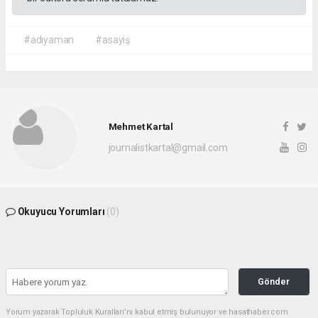
#adıyaman
#asayiş
Mehmet Kartal
journalistkartal@gmail.com
Okuyucu Yorumları
(0)
Gönder
Yorum yazarak Topluluk Kuralları’nı kabul etmiş bulunuyor ve hasathaber.com