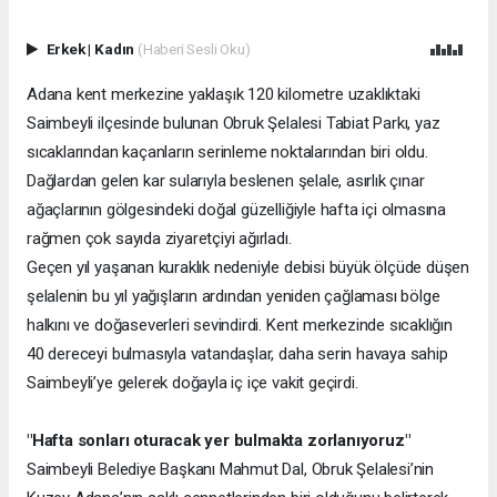
Erkek
|
Kadın
(Haberi Sesli Oku)
Adana kent merkezine yaklaşık 120 kilometre uzaklıktaki
Saimbeyli ilçesinde bulunan Obruk Şelalesi Tabiat Parkı, yaz
sıcaklarından kaçanların serinleme noktalarından biri oldu.
Dağlardan gelen kar sularıyla beslenen şelale, asırlık çınar
ağaçlarının gölgesindeki doğal güzelliğiyle hafta içi olmasına
rağmen çok sayıda ziyaretçiyi ağırladı.
Geçen yıl yaşanan kuraklık nedeniyle debisi büyük ölçüde düşen
şelalenin bu yıl yağışların ardından yeniden çağlaması bölge
halkını ve doğaseverleri sevindirdi. Kent merkezinde sıcaklığın
40 dereceyi bulmasıyla vatandaşlar, daha serin havaya sahip
Saimbeyli’ye gelerek doğayla iç içe vakit geçirdi.
"Hafta sonları oturacak yer bulmakta zorlanıyoruz"
Saimbeyli Belediye Başkanı Mahmut Dal, Obruk Şelalesi’nin