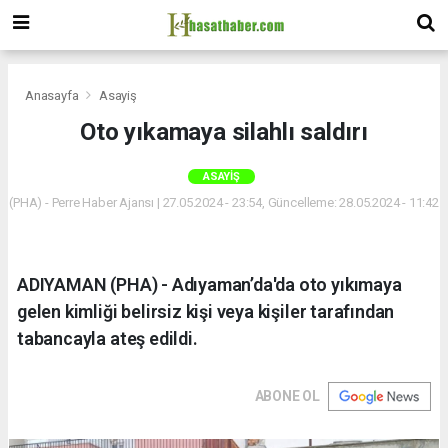
Anasayfa
Asayiş
Oto yıkamaya silahlı saldırı
ASAYIŞ
(PHA) - Perre Haber Ajansı | 27.05.2024 - 23:54, Güncelleme: 28.05.2024 - 11:42
ADIYAMAN (PHA) - Adıyaman’da'da oto yıkımaya
gelen kimliği belirsiz kişi veya kişiler tarafından
tabancayla ateş edildi.
ABONE OL