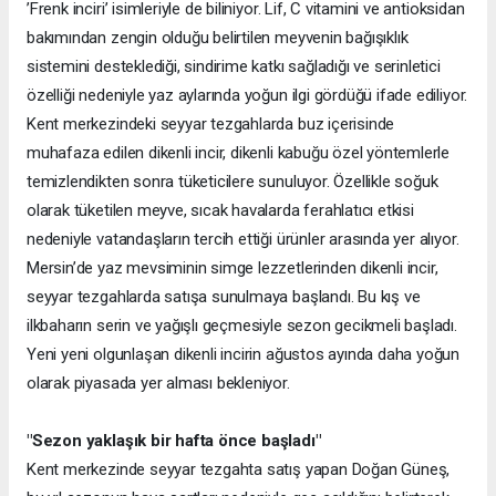
’Frenk inciri’ isimleriyle de biliniyor. Lif, C vitamini ve antioksidan
bakımından zengin olduğu belirtilen meyvenin bağışıklık
sistemini desteklediği, sindirime katkı sağladığı ve serinletici
özelliği nedeniyle yaz aylarında yoğun ilgi gördüğü ifade ediliyor.
Kent merkezindeki seyyar tezgahlarda buz içerisinde
muhafaza edilen dikenli incir, dikenli kabuğu özel yöntemlerle
temizlendikten sonra tüketicilere sunuluyor. Özellikle soğuk
olarak tüketilen meyve, sıcak havalarda ferahlatıcı etkisi
nedeniyle vatandaşların tercih ettiği ürünler arasında yer alıyor.
Mersin’de yaz mevsiminin simge lezzetlerinden dikenli incir,
seyyar tezgahlarda satışa sunulmaya başlandı. Bu kış ve
ilkbaharın serin ve yağışlı geçmesiyle sezon gecikmeli başladı.
Yeni yeni olgunlaşan dikenli incirin ağustos ayında daha yoğun
olarak piyasada yer alması bekleniyor.
"Sezon yaklaşık bir hafta önce başladı"
Kent merkezinde seyyar tezgahta satış yapan Doğan Güneş,