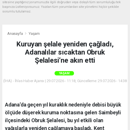
sitesine yaptığınız yorumunuzla ilgili doğrudan veya dolaylı tüm sorumluluğu tek
başınıza üstleniyorsunuz. Yazılan tüm yorumlardan site yönetimi hiçbir şekilde
sorumlu tutulamaz.
Anasayfa
Yaşam
Kuruyan şelale yeniden çağladı,
Adanalılar sıcaktan Obruk
Şelalesi’ne akın etti
YAŞAM
(İHA) - İhlas Haber Ajansı | 29.07.2026 - 11:18, Güncelleme: 29.07.2026 - 14:38
Adana’da geçen yıl kuraklık nedeniyle debisi büyük
ölçüde düşerek kuruma noktasına gelen Saimbeyli
ilçesindeki Obruk Şelalesi, bu yıl etkili olan
yağışlarla yeniden çağlamaya başladı. Kent