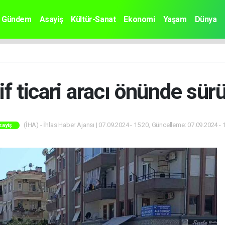
Gündem
Asayiş
Kültür-Sanat
Ekonomi
Yaşam
Dünya
f ticari aracı önünde sürü
(İHA) - İhlas Haber Ajansı | 07.09.2024 - 15:20, Güncelleme: 07.09.2024 - 
sayiş