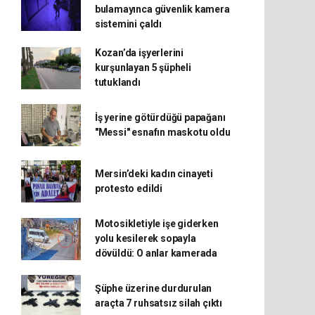
bulamayınca güvenlik kamera
sistemini çaldı
Kozan’da işyerlerini
kurşunlayan 5 şüpheli
tutuklandı
İş yerine götürdüğü papağanı
"Messi" esnafın maskotu oldu
Mersin’deki kadın cinayeti
protesto edildi
Motosikletiyle işe giderken
yolu kesilerek sopayla
dövüldü: O anlar kamerada
Şüphe üzerine durdurulan
araçta 7 ruhsatsız silah çıktı