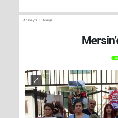
Anasayfa
Asayiş
Mersin’d
A