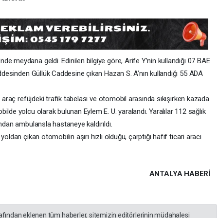
e meydana geldi. Edinilen bilgiye göre, Arife Y’nin kullandığı 07 BAE
Caddesinden Güllük Caddesine çıkan Hazan S. A’nın kullandığı 55 ADA
i araç refüjdeki trafik tabelası ve otomobil arasında sıkışırken kazada
ilde yolcu olarak bulunan Eylem E. U. yaralandı. Yaralılar 112 sağlık
ından ambulansla hastaneye kaldırıldı.
oldan çıkan otomobilin aşırı hızlı olduğu, çarptığı hafif ticari aracı
ANTALYA HABERİ
rafından eklenen tüm haberler, sitemizin editörlerinin müdahalesi