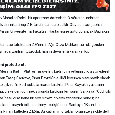
ikköy Mahallesi’ndeki bir apartman dairesinde 3 Ağustos tarihinde
dini nikahlı eşi Z.E. tarafından darp edildi. Olay sonrası şüpheli
ı, Mersin Üniversite Tıp Fakültesi Hastanesine götürdü ancak Bayrak’ın
hkemece tutuklanan Z.E.’nin, 7. Ağır Ceza Mahkemesi’nde görülen
mada, zanlının tutukluluk halinin devamına karar verildi.
ni protesto etti
Mersin Kadın Platformu
üyeleri, kadın cinayetlerini protesto ederek
n Fatoş Sarıkaya, Pınar Bayrak’ın evliliği boyunca sistematik olarak
lojik ve fiziksel şiddete maruz bırakılan Pınar Bayrak’ın, ailesinin
ucu eve geri dönmek zorunda kaldığını ileri süren Sarıkaya, "Ödül gibi
aha ‘nasıl olsa bana bir şey olmaz’ diyerek tehditlerle hane içine
şekilde cinayeti örtbas etmeye çalıştı" dedi. Sarıkaya, "Bizler bu
, Pınar’ı katleden Z.E.’dir. Bu katliamın ortakları organize şekilde delil