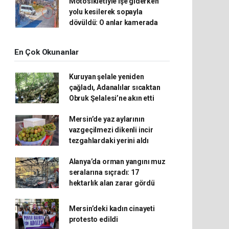
Motosikletiyle işe giderken
yolu kesilerek sopayla
dövüldü: O anlar kamerada
En Çok Okunanlar
Kuruyan şelale yeniden
çağladı, Adanalılar sıcaktan
Obruk Şelalesi’ne akın etti
Mersin’de yaz aylarının
vazgeçilmezi dikenli incir
tezgahlardaki yerini aldı
Alanya’da orman yangını muz
seralarına sıçradı: 17
hektarlık alan zarar gördü
Mersin’deki kadın cinayeti
protesto edildi