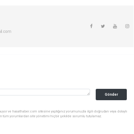
l.com
Gönder
uyor ve hasathaber.com sitesine yaptığınız yorumunuzla ilgili doğrudan veya dolaylı
n tüm yorumlardan site yönetimi hiçbir şekilde sorumlu tutulamaz.