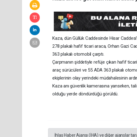
Kaza, dün Güllük Caddesinde Hisar Caddesi’nd
278 plakalı hafif ticari araca, Orhan Gazi 
363 plakalı otomobil çarptı.
Çarpmanın şiddetiyle refüje çıkan hafif ticar
araç sürücüleri ve 55 ADA 363 plakalı otomob
ekiplerinin olay yerindeki müdahalesinin ard
Kaza anı güvenlik kamerasına yansırken, tali y
olduğu yerde döndürdüğü görüldü.
İhlas Haber Ajansı (İHA) ve diğer ajanslar ta