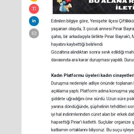
Edinilen bilgiye göre, Yenişehir ilçesi Çiftl
yaşanan olayda, 3 çocuk annesi Pınar Bayrak, 
şahıs, bir arkadaşıyla birlikte Pınar Bayrak’
hayatını kaybettiği belirlendi.
Gözaltına alındıktan sonra sevk edildiği ma
davasında ara karar duruşması yapıldı. Duruş
Kadın Platformu üyeleri kadın cinayetleri
Duruşma nedeniyle adliye önünde toplanan
açıklama yaptı. Platform adına konuşma yapa
şiddete uğradığını öne sürdü. Uzun süre psiko
yanına döndüğünde, şüphelinin tehditleri son
iyi hal indirimlerinden cüret alan bir erkek d
hapsettiği Pınar’ı katletti. Suçlular organize 
katliamın ortaklarını biliyoruz. Bu suçu işleyen