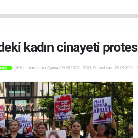
eki kadın cinayeti protes
(İHA) - İhlas Haber Ajansı | 09.09.2024 - 12:51, Güncelleme: 09.09.2024 - 
sayiş